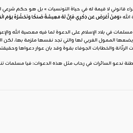
جراء قانوني لا قيمة له في حياة التونسيات » بل هو حكم شرعي 
لله ﴿
وَمَنْ أَعْرَضَ عَن ذِكْرِي فَإِنَّ لَهُ مَعِيشَةً ضَنكًا وَنَحْشُرُهُ يَوْمَ الْقِ
مسلمات في بلاد الإسلام على الدعوة لما فيه معصية الله والإ
 يضعها الممول الغربي لها والتي تجد نفسها ملزمة بها، لكن 
لرنّانة والخطابات الجوفاء بقوة وقد بان عوار دعواها وحقيقتها
طنة ندعو السائرات في رحاب مثل هذه الدعوات: فيا مسلمات تنبهن