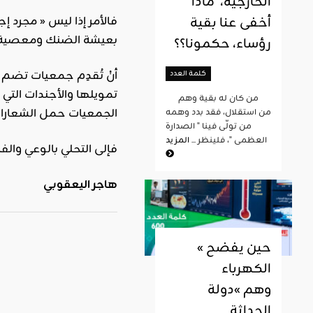
الخارجية، ماذا
فالأمر إذا ليس « مجرد إ
أخفى عنا بقية
بعيشة الضنك ومعصية ا
رؤساء، حكمونا؟؟
أنْ تُقدِم جمعيات تضم 
كلمة العدد
تمويلها والأجندات التي
من كان له بقية وهم
الجمعيات حمل الشعارات ا
من استقلال، فقد بدد وهمه
من تولّى فينا " الصدارة
العظمى "، فلينظر ...
المزيد
فإلى التحلي بالوعي والف
هاجر اليعقوبي
« حين يفضح
الكهرباء
وهم »دولة
الحداثة