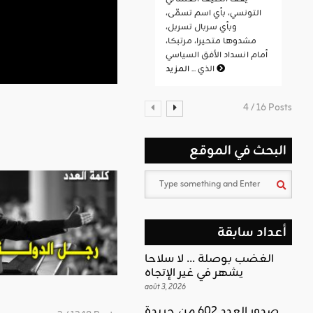
التونسي، بأي اسم تسمّى،
وبأي سربال تسربل،
مشدوها متحيرا، مرتبكا،
أمام انسداد الأفق السياسي
المزيد
الذي ...
4 / 16 Posts
البحث في الموقع
أعداد سابقة
الغضب بوصلة … لا سلاحا
يشهر في غير الإتجاه
août 3, 2026
صدور العدد 602 من جريدة