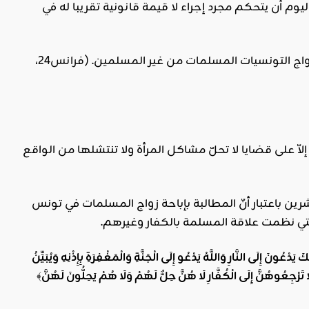
م أن يتحكم مجرد إجراء لا قيمة قانونية تقريبا له في
فرانس24
،
 على قضايا لا تحلّ مشاكل المرأة ولا تنتشلها من الواقع
رين باعتبار أنّ المطالبة بإباحة زواج المسلمات في تونس
تي نظمت علاقة المسلمة بالكفار وغيرهم.
ْعُونَ إِلَى النَّارِ وَاللَّهُ يَدْعُو إِلَى الْجَنَّةِ وَالْمَغْفِرَةِ بِإِذْنِهِ وَيُبَيِّنُ
تَرْجِعُوهُنَّ إِلَى الْكُفَّارِ لَا هُنَّ حِلٌّ لَهُمْ وَلَا هُمْ يَحِلُّونَ لَهُنَّ
﴾