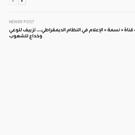
NEWER POST
قناة « نسمة » الإعلام في النظام الديمقراطي…. تزييف للوعي
وخداع للشعوب