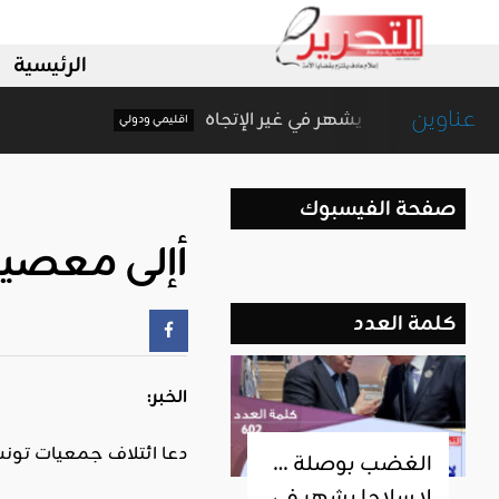
الرئيسية
عناوين
غضب بوصلة … لا سلاحا يشهر في غير الإتجاه
اقليمي ودولي
صفحة الفيسبوك
أإلى معصية 
كلمة العدد
الخبر:
دعا ائتلاف جمعيات تونسية الاثنين 2017/03/27 إلى سحب الإجراء الذي يحظر زواج
الغضب بوصلة …
لا سلاحا يشهر في