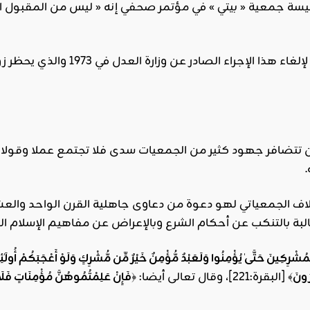
يسة جمعية « بيتي » في مؤتمر صحفي إنه « ليس من المقبول اليو
تتضافر جهود كثير من الجمعيات سدى فلا تجتمع عملا وقولا إلاّ
ائتلاف الجمعياتي لهو دعوة من دعاوى جاهلية القرن الواحد والعش
بة بالتنكب عن أحكام الشرع وبالإعراض عن مفاهيم الإسلام ال
ُشْرِكِينَ حَتَّىٰ يُؤْمِنُوا وَلَعَبْدٌ مُّؤْمِنٌ خَيْرٌ مِّن مُّشْرِكٍ وَلَوْ أَعْجَبَكُمْ أُولَٰئِكَ يَد
رُونَ
﴾ [البقرة:221]، وقال تعالى أيضا: ﴿
فَإِنْ عَلِمْتُمُوهُنَّ مُؤْمِنَاتٍ فَلَا 