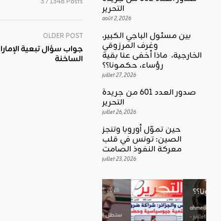
3 / 1348 Posts
التحرير
août 2, 2026
بين مسئول الباجي الكبير،
OLDER POST
وغرف المرزوقي
كلمة العدد
الخارجية، ماذا أخفى عنا بقية
الساخنة
اقليمي ودولي
بين
رؤساء، حكمونا؟؟
حين تموّل
مسئول
juillet 27, 2026
أوروبا
الباجي
صدور العدد 601 من جريدة
وتنجز
الكبير،
اقليمي ودولي
التحرير
الصين:
الغضب
juillet 26, 2026
وغرف
تونس في
بوصلة …
المرزوقي
حين تموّل أوروبا وتنجز
قلب
لا سلاحا
الصين: تونس في قلب
الخارجية،
معركة
معركة النفوذ الصامت
يشهر في
ماذا أخفى
النفوذ
juillet 23, 2026
غير الإتجاه
عنا بقية
الصامت
رؤساء،
ahmed
حكمونا؟؟
ahmed
- août 3, 2026
- juillet 23,
0
2026
ahmed
ستطل القضاي
0
- juillet 27,