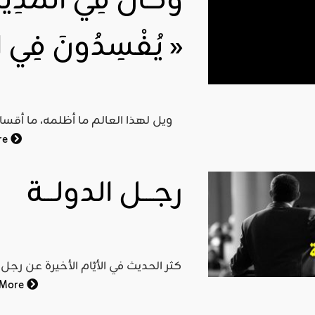
يُفْسِدُونَ فِي الْأَرْضِ وَلَا يُصْلِحُونَ »
ويل لهذا العالم ما أظلمه، ما أقساه
re
رجـــل الدولـــة
كثر الحديث في الأيّام الأخيرة عن رجل
 More