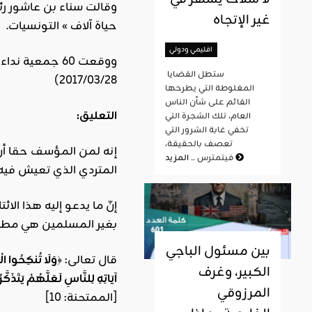
وقالت سناء بن عاشور رئ
غير الإتجاه
حياة آلاف » التونسيات.
اقليمي ودولي
ووقعت 60 جمعية نداء لإلغاء هذا الإجراء الصادر عن وزارة العدل في 1973 والذي يحظر زواج التونسيات المسلمات من غير المسلمين. (
ستطل القضايا
2017/03/28)
المغلوطة التي يطرحها
القائم على شأن الناس
التعليق:
العام، تلك الشجرة التي
تخفي غابة الشرور التي
تعصف بالحقيقة،
إنه لمن المؤسف حقا أن 
المزيد
فيتمترس ...
المتردي الذي تعيش فيه.
إنّ ما يدعو إليه هذا ال
بغير المسلمين هي مطال
بين مسئول الباجي
قال تعالى: ﴿
وَلَا تُنكِحُوا الْم
الكبير، وغرف
آيَاتِهِ لِلنَّاسِ لَعَلَّهُمْ يَتَذَكَّ
المرزوقي
[الممتحنة: 10]