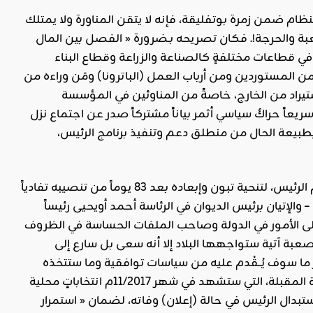
النظام ضمن زمرة بوتفليقة، فإنه لا يتقن المناورة ولا يمتلك
ة والحرجة!. فكان تصريحه بـضرورة « الفصل بين المال
ي قطاعات مختلفةٍ كالصناعة والزراعة وقطاع البناء
المستوردين ومن أرباب العمل (الباترونا) ومَن وراءه من
ستيراد من الخارج، خاصةً من المناوئين في المؤسسة
عاً حراكٌ سياسي أثمر بياناً مشتركاً صدر عن اجتماع نزل
طبيعة الحال من منطلق دعم وتنفيذ برنامج الرئيس،
، أي مَن يمارس ويتحرك ويتحدث باسم الرئيس، لتنحية تبون وإبعاده بعد 83 يوماً من تنصيبه تفادياً
الإتيان برئيس الديوان في الرئاسة أحمد أويحيى رئيساً
لى الأمور في الدولة وصاحب الملفات الحساسة في الظروف
عبة آتية ستواجهها البلاد إلا أنه سعى بل سارع إلى
ر ما سوف يُــقْدم عليه من سياسات توافقية وما ستتخذه
حكومتُه من تدابير لترشيد النفقات العمومية وإجراءات تقشفية ضرورية تحضيراً للمرحلة المقبلة، التي ستشهد في شهر 11/2017م انتخاباتٍ محلية
. كما أنه المؤهل لتحضير خطة استبدال الرئيس في حالة (إعلان) وفاته، لضمان « استمرار