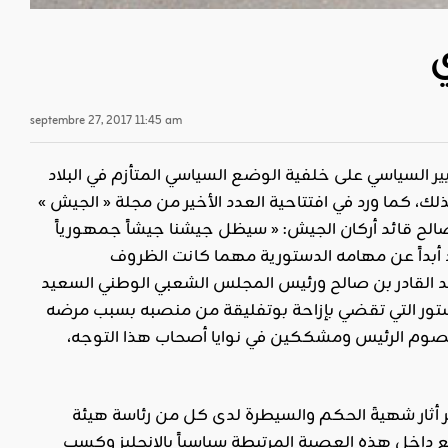
ي
septembre 27, 2017 11:45 am
ير
السياسي على خلفية الوضع السياسي المتأزم في البلاد
ك، كما ورد في افتتاحية العدد الأخير من مجلة « الجيش »
الح قائد أركان الجيش: « سيظل جيشنا جيشاً جمهورياً
يد أبداً عن مهامه الدستورية مهما كانت الظروف
بد القادر بن صالح ورئيس المجلس الشعبي الوطني السعيد
 الرد على من يستعجل تطبيق المادة 102 من الدستور التي تقضي بإزاحة بوتفليقة من منصبه بسبب مرضه
خصوم الرئيس ومشككين في نوايا أصحاب هذا التوجه،
تأثير أثار شهيةَ الحكم والسيطرة لدى كل من رئاسة هيئة
 داخل هذه العصبة المرتبطة سياسياً بالإنجليز وكسب