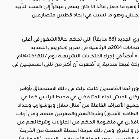
اً وهو ما جعل قائدَ الأركان يسعى مبكراً إلى كسب التأييد
لجيش. وهو ما تسبب في إيجاد قطبين متصارعين
وبالرغم من كل التجاذبات السياسية حول تفعيل المادة المذكورة 102 من الدستور الجزائري الجديد (88 سابقاً) التي تحكم حالةَالشغور في أعلى
في الجزائر، فإن زمرة بوتفليقة المرتبطة بالإنجليز كانت قد نجحت من خلال انتخابات 2014م الرئاسية في تمرير وتكريس التمديد
لبوتفليقة إلى غاية 2019م. كما أن حكومةَ عبد المالك سلال (السابقة) كانت قد « نجحت » أيضاً في إجراء الانتخابات التشريعية يوم 04/05/2017م
كة فيها متدنية. إذ أظهرت أن أكثر من ثلثي المسجلين في
زرائها الفاسدين كانت نزلت في ذلك الاستحقاق بأوامر
أركان الجيش تجاه المتنفذين في محيط الرئيس كما في
ن جميع الأطراف الفاعلة من أمثال سلال وبوشوارب وحداد
طاقة الأسبق) وشركائهم والمقربين منهم ومن أرباب
لنافذين في منظومة الحكم من الجنرالات وشركائهم من
ئل والطرق، ومن ذلك سرقة العملة الصعبة من الخزينة