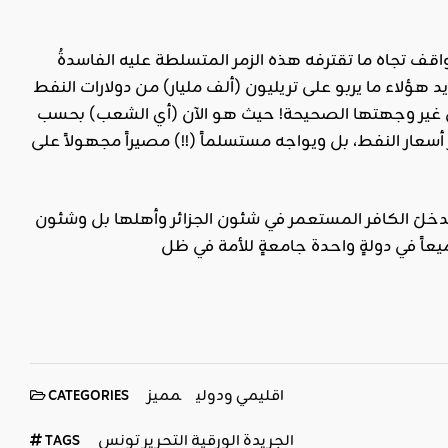
مواقف تجاه ما تقترفه هذه الزمر المتسلطة عليه الفاسدةُ
يد هؤلاء ما يربو على تريليون (ألف مليار) من دولارات النفط
إلى غير وجهتها الصحيحة! حيث هو الآن (أي الشعب) بحسب
 أسعار النفط، بل ويواجه مستسلماً (!!) مصيراً مجهولاً على
 تدخلَ الكافر المستعمر في شئون الجزائر وأهلها بل وشئون
عاً في دولةٍ واحدة جامعةٍ للأمة في ظل
اقليمي ودولي
مميز
CATEGORIES
الجريدة الورقية التحرير تونس
TAGS