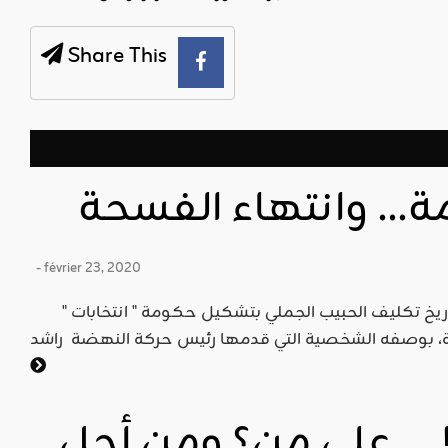
Share This
ة… وانتهاء الفسحة
- février 23, 2020
بين يومي الجمعة 15 نوفمبر 2019 تاريخ تكليف الحبيب الجملي بتشكيل حكومة " انتخابات "
 … على من؟ ومن أجل