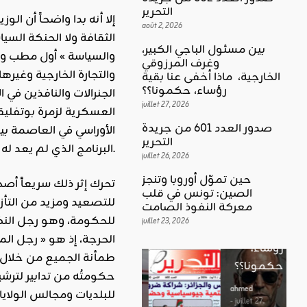
التحرير
إلا أنه بدا واضحاً أن ال
août 2, 2026
الثقافة ولا الحنكة السي
بين مسئول الباجي الكبير،
والسياسة » أول مطب وقع
وغرف المرزوقي
كلمة العدد
والتجارة الخارجية وغير
الخارجية، ماذا أخفى عنا بقية
اقليمي ودولي
بين
رؤساء، حكمونا؟؟
الجنرالات والنافذين في 
حين تموّل
مسئول
juillet 27, 2026
العسكرية لزمرة
بوتفليق
أوروبا
الباجي
صدور العدد 601 من جريدة
الأوراسي في العاصمة بي
وتنجز
الكبير،
اقليمي ودولي
التحرير
البرنامج الذي لم يعد له في الحقيقة واقع على الأرض.
الصين:
الغضب
juillet 26, 2026
وغرف
تونس في
بوصلة …
المرزوقي
حين تموّل أوروبا وتنجز
تحرك إثر ذلك سريعاً أصحا
قلب
لا سلاحا
الصين: تونس في قلب
الخارجية،
للتصعيد ومزيد من التأزم
معركة
معركة النفوذ الصامت
يشهر في
ماذا أخفى
للحكومة، وهو رجل النظا
النفوذ
juillet 23, 2026
غير الإتجاه
عنا بقية
الحرجة، إذ هو « رجل الم
الصامت
رؤساء،
ahmed
طمأنة الجميع من خلال عق
حكمونا؟؟
ahmed
- août 3, 2026
- juillet 23,
0
2026
ahmed
ستطل القضاي
0
- juillet 27,