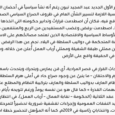
وزير الأول الجديد عبد المجيد تبون رغم أنه نشأ سياسياً في أحضان 
اسية اللازمة لتسيير الشأن العام في ظروف
الصراع
السياسي الصعب
 فيه، فكان أن اصطدمت قراراتُ وتدابير حكومته التي اتخذها ف
ها.. اصطدمت برفض وغضب المستفيدين من الريع والمنتفعين من 
الأوساط السياسية والاقتصادية الذين تعتمد مصالـحُهم على الا
ة
المتحكمة في دواليب السلطة في البلاد. نجم عن هذا الرفض سري
ن ممثلي طبقة الشغيلة وممثلي أرباب العمل أُعلن من خلاله، وب
بُ القرار في
قصر المرادية
 والاحتقان – ما ينبئ عن وجود صراع حاد في أعلى هرم السلطة – و
م العارف بدواليب السلطة والعارف بتركيبة النظام والمطلع ع
همات القذرة » كما قال هو عن نفسه يوماً, ورغم تلويحه بأيام ص
د الثلاثية (الحكومة – نقابة العمال – أرباب العمل)، في انتظا
للبلديات ومجالس الولايات، وانتخاباتٍ رئاسية في 2019م