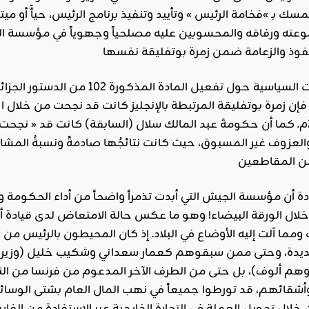
سك بـ »فخامة الرئيس » وتأييد وتنفيذ برنامج الرئيس، حياًّ أو ميت
وعته ورفاقه والمحسوبين عليه مصلحياً وجهوياً في مؤسسة ا
فوذ
العزوف غير المسبوق، حيث كانت نتائجُها صادمةً ونسبةُ المشار
 أن مؤسسة الجيش التي أبدت تذمراً واضحاً من أداء الحكومة وو
خلال الورقة البيضاء! وهو ما عكس حالة الامتعاض لدى قيادة 
 ومما آلت إليه الأوضاع في البلاد. إذ كان المحيطون بالرئيس م
ديدة، وحتى ممن سبقوهم كعمار سعداني وشكيب خليل (وزير ال
(وهم ألوف)، بل حتى من الطرف الآخر المدعوم من فرنسا من ا
وأشقائهم، قد تورطوا جميعاً في نهب المال العام بشتى الوسا