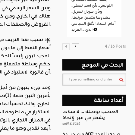
العمومية عبر البنوك م
التونسي، بأي اسم تسمّى،
وبين السعر الرسمي في 
وبأي سربال تسربل،
هناك في الخارج. ومن خ
مشدوها متحيرا، مرتبكا،
القروض والصفقات المشبوهة والرشاوى في الشراكة الأجنبية ومشاريع الاستثمار الزائفة والوهمية في الصناعة والزراعة.
أمام انسداد الأفق السياسي
المزيد
الذي ...
وإذ تسبب هذا النزيف في 
4 / 16 Posts
أسعار
النفط
حكمٍ وسلطة متعفنةٍ فاس
البحث في الموقع
أن فاتورة الاستيراد في الجزائر كانت تجاوزت 60 مليار دولار (سنوياً) مع نهاية 2014م.
وقد جيء بـتبون من أجل 
بأمرين اثنين هما: (1)ضبط ومعالجة ملف الاستيراد و(2) إعادة النظر في ملف الدعم الحكومي لأسعار
أعداد سابقة
الخارج. وذلك تحسباً لما
الغضب بوصلة … لا سلاحا
الاستقرار في منظومة ال
يشهر في غير الإتجاه
في الميزان التجاري بالوت
août 3, 2026
تحديداً.
أبعد تقدير. وهو ما يعن
صدور العدد 602 من جريدة