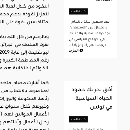
النفوذ من خلال لعبة التم
كلمة العدد
لتعزيز نفوذه بدعم مجم
والزعامة ضمن زمرة بوتفليقة نفسها.
متنافسين بقوة على
الن
بعد سبعين سنة بالتمام
والكمال من "الاستقلال"،
تجد دولة المدنية والحداثة،
في الارتفاع القياسي في
هرم
السلطة
درجات الحرارة، والزيادة ...
المزيد
رغم المقاطعة الكبيرة و
القوائم الانتخابية هم من المقاطعين.
كما أشارت مصادر متعددة
أفق تحريك جمود
لعناصرها بالانتخاب من 
الحياة السياسية
رئاسة الحكومة والوزارات
في تونس
وغيرهم خلال سنواتٍ ع
الأعمال الموالين لهم 
كلمة العدد
رجال الأعمال وأبنائهم 
يقف الطيف العلماني