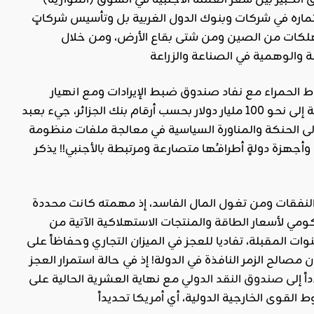
ق الكبير بين سعر العملة الأجنبية في السوق (الموازية)
تثماره في شركات وبنوك الدول الغربية بل وتأسيس شركاتٍ
تهلكات من الصين ومن شتى بقاع الأرض، ومن خلال
وط الحمراء مع نفاد صندوق ضبط الإيرادات ومع انهيار
إلى ما دون 50 دولاراً وتقلص الريع وتراجع احتياطات البلد من العملة الأجنبية إلى نحو 100 مليار دولار بحسب أرقام بنك الجزائر، جيء بعبد
وهو الرجل الإداري الذي يفتقر إلى الحنكة والمناورة السياسية في معالجة ملفات منظومة
زة دولةٍ أطرافـُها متصارعة ومرتبطة بالأجنبي!! يذكر
 النفقات ومن تغول المال الفاسد، إذ مهمته كانت محددة
الطاقة
والمنتجات الاستهلاكية الآتية من
ات المقبلة، تفاديا للعجز في الميزان التجاري وحفاظاً على
مصالح الزمر النافذة في الدولة! إذ في حالة استمرار العجز
اً إلى
صندوق النقد الدولي
مع نهاية العشرية الحالية على
 القوى الخارجية الدولية، أي
أمريكا