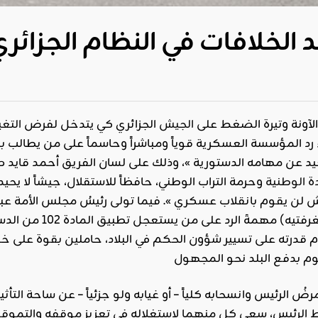
 الخلافات في النظام الجزائر
لآونة وتيرة الضغط على
الجيش
الجزائري كي يتدخل لفرض
التغي
رد المؤسسة العسكرية قوياً ومباشراً وحاسماً على من يطالب بذل
د عن مهامه الدستورية »، وذلك على لسان الفريق أحمد قايد ص
ة
الوطنية
وحرمة التراب الوطني، حافظاً للاستقلال، جيشاً لا يح
جيش لن يقوم بانقلاب عسكري ». فيما تولى رئيسُ مجلس الأمة ع
بغرفتيه) مهمةَ
 قدرته على تسيير شؤون الحكم في البلاد، حاملين بقوة على 
 مرضُ الرئيس وانسحابه كلياً – أو غيابه ولو جزئياً – عن ساحة ال
 الرئيس، سعى كل منهما لاستغلاله في تعزيز موقفه والتموقع