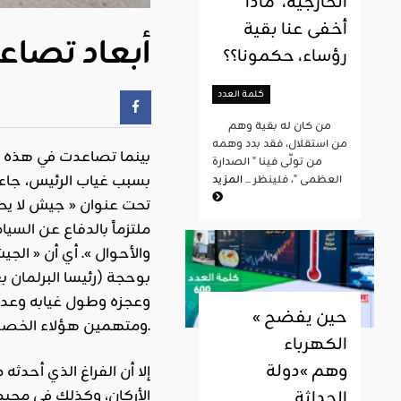
الخارجية، ماذا
أخفى عنا بقية
أبعاد تصاعد
رؤساء، حكمونا؟؟
كلمة العدد
من كان له بقية وهم
من استقلال، فقد بدد وهمه
بينما تصاعدت في هذه ا
من تولّى فينا " الصدارة
بسبب غياب الرئيس، جاء 
العظمى "، فلينظر ...
المزيد
تحت عنوان « جيش لا يحي
ملتزماً بالدفاع عن
السياد
والأحوال ». أي أن « ال
بوحجة (رئيسا
البرلمان
وعجزه وطول غيابه وعدم
« حين يفضح
ومتهمين هؤلاء الخصوم بدفع البلد نحو المجهول.
الكهرباء
وهم »دولة
إلا أن الفراغ الذي أحدثه
الحداثة
الأركان، وكذلك في محيط