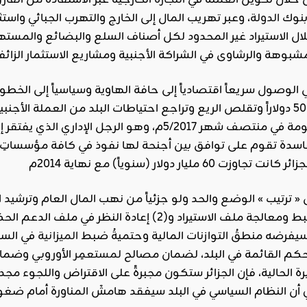
ن خلال تحويل العملة في
التجارة
الخارجية عبر الاستفادة من الفار
بنوك
الدولة
، وعبر تهريب المال إلى الخارج والتهرب الجبائي واس
لال الاستيراد غير المحدود لكل أصناف السلع والبضائع والمس
الوصول سريعاً اقتصادياً إلى حافة الهاوية وسياسياً إلى الخط
المجيد تبون رئيساً للحكومة في منتصف شهر 5/2017م، 
دة تقوم على توافق بين أجنحة لها نفوذ في كافة مؤسساتِ وأجه
« ترتيب » الوضع والحد ولو جزئياً من نهب المال العام وترشيد
 سيفرضه منطقُ التوازنات المالية وحتميةُ ضبط
الميزانية
في السنو
حكم القائمة في البلد، لضمان مصالح
لمستعمِر
الأوروبي وضمان 
يرة الحالية، فإن الجزائر ستكون مجبرةً على الاقتراض واللجوء مجدد
ي أن النظام السياسي في البلد سيفقد هامشَ المناورة أمام ضغوط