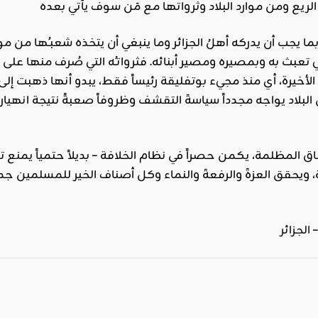
اقليمي ودولي
ر بما يجب أن يدركه أهلُ الجزائر وما ينبغي أن يتخذه شعبـُها من 
صدور
تي تعبث به وبمصيره ومصير أبنائه. فثرواتـُه التي صُرف منها على 
العدد 601
الأخيرة، أي منذ مجيء بوتفليقة رئيساً فقط، يبدو أنها ذهبت 
من جريدة
البلاد يواجه مجدداً سياسةَ التقشف وظروفاً صعبةً نتيجة انهيار
التحرير
ahmed
- juillet 26,
ق المظلمة، يكمن حصراً في نظام الخلافة – بديلاً حتمياً يمنع
2026
ويحقق العزةَ والرفعةَ والنماء وكل أصناف الخير للمسلمين جمي
0
Read More
–
الجزائر