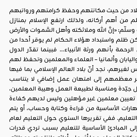
لبلاد من حيث مكانتهم وحفظ كرامتهم ورواتبهم
ن أهم أركانه، ولذلك ارتفع الإسلام بمنازل
ّم: «إنَّ الله وملائكته وأهل السَّموات والأرض
. ولكن ظلم واستبداد هؤلاء الحكام لم يوقر أحدا من
رحمة بأنهم ورثة الأنبياء… فبينما تقدّر الدول
اليابان وألمانيا – العلماء والمعلمين وتحفظ لهم
يرهم، نجد أنّ بلاد العالم الإسلامي بما فيها
طر معظمهم إلى امتهان عمل إضافي لا يتناسب
 جيّدة ومناسبة لطبيعة العمل وهيبة المعلمين،
ة تعيين معلمين غير مؤهلين وليس لديهم كفاءة
هارات الأساسية من قراءة وكتابة وحساب، أو يتم
تعليم. ففي تقريرها السنوي حول التعليم لعام
بية يفتقرون إلى المبادئ الأساسية للتعليم بسبب تردي قدرات