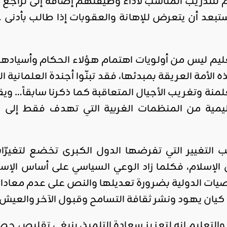
للتدريب المناسب لأداء وظيفتهم إضافة إلى تراجع مكا
بعد أن يتعرض للإهانة والعقوبات إذا طالب بأدن
ليم ليس من أولويات اهتمام هؤلاء الحكام وأسياد
الأمة العريقة بمبدئها، فقد تبنّوا أجندة العلمانية 
نة وتغريب الأجيال المتعاقبة كما ذكرنا سابقاً… ويق
ليمية من المنظمات الغربية التي تهدف فقط إلى زي
التغيير التي تفرضها الدول الكبرى تخضع لتغيرّات
لإسلام، فكلما زاد الوعي السياسي على أساس الإسلام
يات الدولية بضرورة تعديلها والنص على عدم معاداة
 كيان يهود ونشر ثقافة التسامح وقبول الآخر والعيش
ية والتعليم إنه لتعزيز سعادة التلميذ، ينبغي تقلي