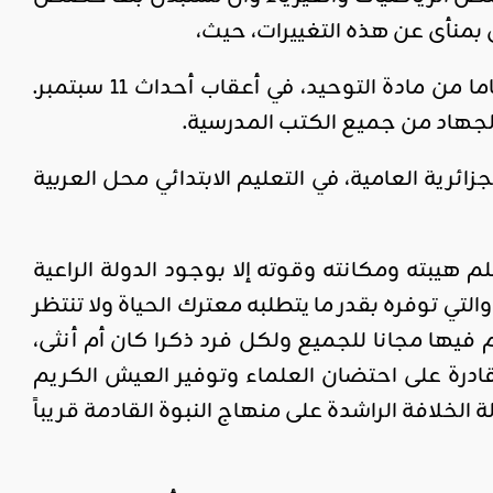
بمنأى عن هذه التغييرات، حيث،
وعلى سبيل المثال، حذفت الحكومة السعودية موضوع الولاء والبراء تماما من مادة التوحيد، في أعقاب أحداث 11 سبتمبر.
لجهاد من جميع الكتب المدرسية.
ليم في عام 2016 إحلال لغة الشارع، الجزائرية العامية، في التعليم الابتدائي محل العربية
هيبته ومكانته وقوته إلا بوجود الدولة الراعية
التي توفره بقدر ما يتطلبه معترك الحياة ولا تنتظر
فيها مجانا للجميع ولكل فرد ذكرا كان أم أنثى،
درة على احتضان العلماء وتوفير العيش الكريم
لخلافة الراشدة على منهاج النبوة القادمة قريباً