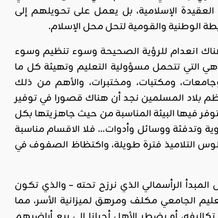
العقيدة الإسلامية، بل يعمل على تحويلهم إلى
بطة الوطنية والقومية لتحل محل الإسلام.
هناك انعدام للرؤية الصحيحة وسوء تنظيم وسوء
ة هي التي تتحمل مسؤولية التعليم وتهيئة كل ما
جامعات، ومكتبات، ومختبرات، والأهم من ذلك
 بلاد المسلمين نجد أن هناك قصورا في توفير
وفر فيها البيئة المناسبة من حيث جاهزيتها بكل
وية وتدفئة ووسائل وأدوات… فلا الاقسام مناسبة
جلوس التلاميذ فترة طويلة، واكتظاظ الصفوف في
المبدأ الرأسمالي الذي نرزح تحته – والذي تكون
عليم الجامعي مكلف ومرهق لميزانية الأسر، مما
ليفه، أو يضطر الأهل أحيانا إلى بيع أراضيهم