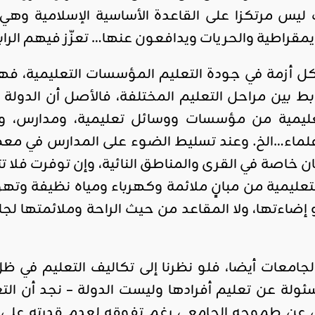
ليس مرتكزا على القاعدة الأساسية الإسلامية وهي 
ديمقراطية والحريات ويدافعون عنها… تعزّز فيهم الرا
كل أزمة في جودة التعليم المؤسسات التعليمية، ف
رابط بين مراحل التعليم المختلفة، فالأصل أن الدول
تعليمية من مؤسسات ووسائل تعليمية، ومدارس، و
ماء…الخ. وعند تسليط الضوء على المدارس في معظم
خاصة في القرى والمناطق النائية، وإن توفرت فلا تت
لتعليمية من مبانٍ ملائمة وكهرباء ومياه نظيفة وته
إضاءتها، ولا المقاعد من حيث الراحة وملائمتها ل
امعات أيضا، فلو نظرنا إلى تكاليف التعليم في ظل 
ئولة عن تعليم أفرادها وليست الدولة – نجد أن الت
عن طموحه الجامعي رغم تفوقه لعدم قدرته على تكا