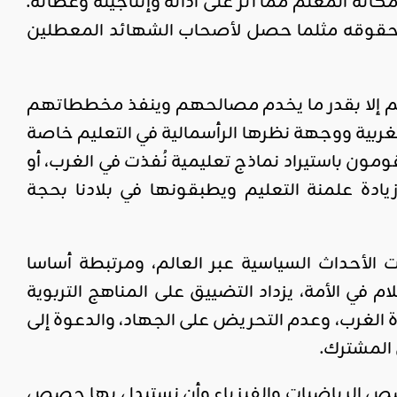
نة المعلم مما أثر على أدائه وإنتاجيته وعطائه.
ى حقوقه مثلما حصل لأصحاب الشهائد المعطلين
هم إلا بقدر ما يخدم مصالحهم وينفذ مخططاتهم
الغربية ووجهة نظرها الرأسمالية في التعليم خاصة
ومون باستيراد نماذج تعليمية نُفذت في الغرب، أو
ادة علمنة التعليم ويطبقونها في بلادنا بحجة
 الأحداث السياسية عبر العالم، ومرتبطة أساسا
 في الأمة، يزداد التضييق على المناهج التربوية
 الغرب، وعدم التحريض على الجهاد، والدعوة إلى
 المشترك.
ص حصص الرياضيات والفيزياء وأن نستبدل بها حصص