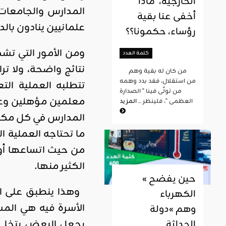
الخارجية، ماذا
المدارس والجامعات 
أخفى عنا بقية
علمانيين ينادون بال
رؤساء، حكمونا؟؟
ومن الأمور التي تش
كلمة العدد
نتائج واضحة، ولا ت
من كان له بقية وهم
من استقلال، فقد بدد وهمه
تتطلبه العملية ال
من تولّى فينا " الصدارة
معلمين مؤهلين وعل
العظمى "، فلينظر ...
المزيد
المدارس في كل مكان 
ما تحتاجه العملية ا
من حيث اتساعها أو 
الكثير منها.
« حين يفضح
وهذا ينطبق على الج
الكهرباء
الأسرة فيه هي المس
وهم »دولة
يجعل البعض يتخلى 
الحداثة