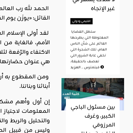
الحمد لله رب العالم
غير الإتجاه
القائل: «يوزَن يوم ال
اقليمي ودولي
لقد أولى الإسلام ا
ستطل القضايا
المغلوطة التي يطرحها
الأمم، فالغاية من 
القائم على شأن الناس
العام، تلك الشجرة التي
الاكتفاء والرّفعة لئ
تخفي غابة الشرور التي
هي عنوان حضارتها و
تعصف بالحقيقة،
المزيد
فيتمترس ...
ومن المقطوع به أن 
أبنائنا وبناتنا.
إن أول وأهم مشكلة
بين مسئول الباجي
المعلومات لاجتياز 
الكبير، وغرف
والتحليل والربط و
المرزوقي
وليس من قبيل الصد