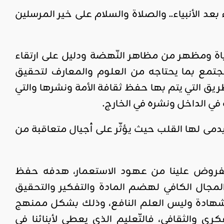
د الأنبياء.. والصلاة والسلام على خير المرسلين
اة ومظهر من مظاهر النّهضة ودليل على ارتقاء
مجتمع بما يحتاجه من العلوم والمعارف لتحقيق
الطريق التي يتم بها حفظ ثقافة الأمة ونشرها والتي
ي الداخل ونشره في الخارج.
دمى لها القلب حيث يؤثّر على أجيال متعاقبة من
ومفروض علينا من عهود الاستعمار، هدفه حفظ
المجال الكافي لهضم المادة والتفكير والتحقيق
لشهادة وليس العلم النافع، وذلك بشكل ممنهج
والثقافي، فالتّعليم الذي يعطى لأبنائنا في