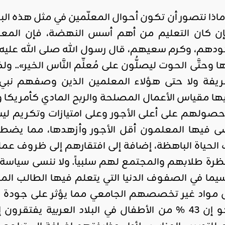
اذا نتصور أن تكون أحوال المعلّمين في مثل هذه ا
 كان التعليم من أهم أسس النهضة، فإن المعلم م
دهم، وكرم سعيهم، قال رسول الله صلى الله عليه وسل
رها وحتَّى الحوت ليصلُّون على مُعلِّم النَّاس الخير».
لشريفة ولا حتى هؤلاء المعلمين الذين وصفهم نبي ال
 فيها مقياس الأعمال المصلحة والربح المادي كأمريكا و
لهم على أعلى الأجور وعلى امتيازات وتكريم ليس لغ
اضى فيها المعلمون أقل الأجور وأزهدها، مما يض
الحياة الباهظة، إضافة إلى افتقارهم إلى ظروف عمل
نظرة طلابهم والمجتمع لهم سلبياً. ولا ننسى سياس
سيما في الصفوف الدنيا التي يتعلم فيها الطالب الم
 مواد غير تخصصهم الجامعي مما يؤثر على جودة ال
2014 قالت اليونسكو إن 43 % من الأطفال في البلاد العر