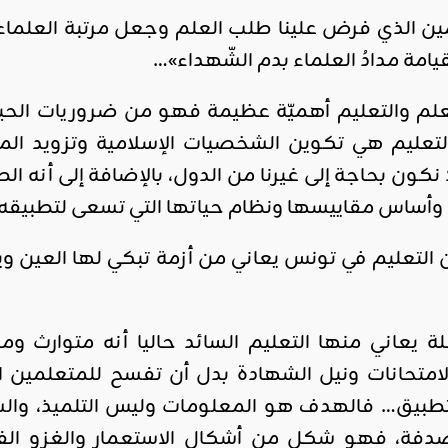
ين الذي فرض علينا طلب العلم وجعل مرتبة العلماء بع
قيامة مدادُ العلماء بدم الشّهداء»…
لعلم والتعليم أهميّة عظيمة فهو من ضروريات الحي
التعليم هي تكوين الشخصيات الإسلامية وتزويد ال
لا نكون بحاجة إلى غيرنا من الدول، بالإضافة إلى أنه 
أساس مقاييسها ونظام حياتها التي تسعى لتطبيقه ف
التعليم في تونس يعاني من أزمة تبكي لها العين وي
 يعاني منها التعليم السائد حاليا أنه متوارث 
الامتحانات ونيل الشهادة بدل أن تفسح للمتعلمين 
التطبيق… فالهدف هو المعلومات وليس التلميذ، وا
فة، فهو شكل من أشكال الاستعمار والغزو الفكري 