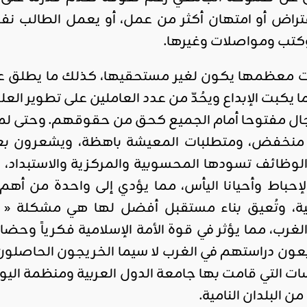
تراض أو امتهان أكثر من عمل، أو يعمل الطالب نف
كتب ومواصلات وغيرها.
ت معظمها يكون لغير مستحقيها، كذلك ما يطلق علي
 يكبت الإبداع ويحُدّ من عدد العاملين على تطوير العل
جال مفتوحا أمام الجميع كحق من حقوقهم. وحتى ل
ر منخفض، ومتطلبات المعيشة باهظة، ويشعرون بعد
والوظائف تسودها المحسوبية والمركزية والاستبداد، 
حباط وأحيانا اليأس، مما يؤدي إلى واحدة من أهم
ية، وتُعيق بناء مستقبل أفضل لها هي مشكلة « ه
لغرب، مما يؤثر في قوة الأمة الإسلامية فكرياً وحضاري
تابعون دراستهم في الغرب لا سيما الخريجون الحاصلون
 التي قامت بها جامعة الدول العربية ومنظمة اليون
ن البلدان النامية.