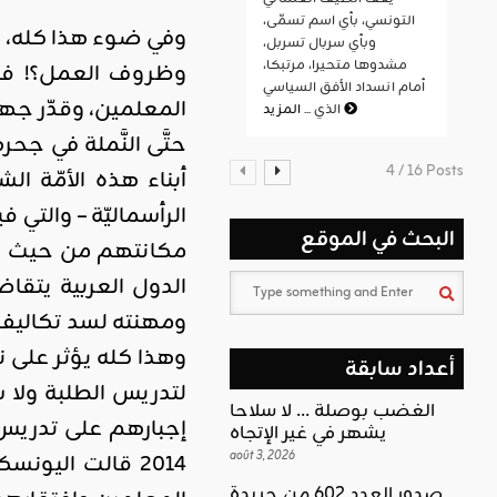
التونسي، بأي اسم تسمّى،
وفي ضوء هذا كله، م
وبأي سربال تسربل،
مشدوها متحيرا، مرتبكا،
وظروف العمل؟! فإن
أمام انسداد الأفق السياسي
المعلمين، وقدّر جهو
المزيد
الذي ...
حتَّى النَّملة في جح
4 / 16 Posts
أبناء هذه الأمّة ا
الرأسماليّة – والتي
البحث في الموقع
مكانتهم من حيث حصو
الدول العربية يتق
ومهنته لسد تكاليف 
وهذا كله يؤثر على 
أعداد سابقة
لتدريس الطلبة ولا 
الغضب بوصلة … لا سلاحا
إجبارهم على تدريس
يشهر في غير الإتجاه
août 3, 2026
صدور العدد 602 من جريدة