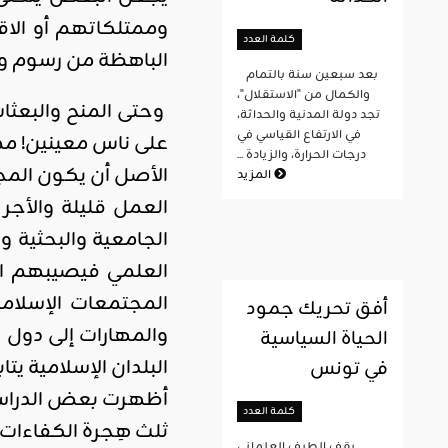
وممتلكاتهم أو الاق
كلمة العدد
الباهظة من رسوم و
بعد سبعين سنة بالتمام
والكمال من "الاستقلال"،
وحتى المنح والبعثا
تجد دولة المدنية والحداثة،
في الارتفاع القياسي في
على ناس معينين! مما
درجات الحرارة، والزيادة ...
الأصل أن يكون الم
المزيد
العمل قليلة والأج
الجامعية والبحثية 
العلمي فيصيبهم الإ
المجتمعات الإسلام
أفق تحريك جمود
والمهارات إلى دول ا
الحياة السياسية
البلدان الإسلامية ي
في تونس
أظهرت بعض الدراسات
كلمة العدد
ثلث هِجرة الكفاءات م
يقف الطيف العلماني