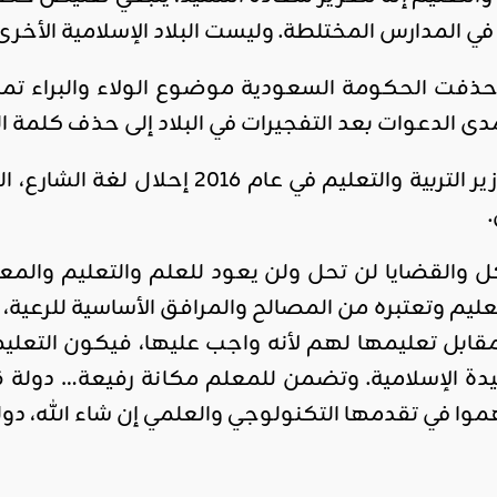
المدارس المختلطة. وليست البلاد الإسلامية الأخرى 
اقليمي ودولي
صدور
العدد 601
 الدعوات بعد التفجيرات في البلاد إلى حذف كلمة ا
من جريدة
التحرير
وفي الجزائر، اقترح وزير التربية والتع
ahmed
- juillet 26,
2026
والقضايا لن تحل ولن يعود للعلم والتعليم والمعلم 
0
عليم وتعتبره من المصالح والمرافق الأساسية للرعية، و
Read More
قابل تعليمها لهم لأنه واجب عليها، فيكون التعليم 
ة الإسلامية. وتضمن للمعلم مكانة رفيعة… دولة قا
ا في تقدمها التكنولوجي والعلمي إن شاء الله، دولة ا