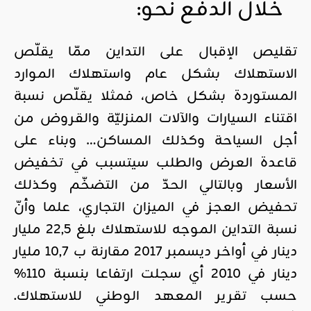
خلال الدفع نحو:
تقليص الإقبال على التداين ممّا يقلّص
الاستهلاك بشكل عام واستهلاك الموارد
المستوردة بشكل خاص، فمثلا يقلّص نسبة
اقتناء السيارات والآلات المنزليّة والقروض من
أجل السياحة وكذلك المساكن… وبناء على
قاعدة العرض والطلب سيتسبب في تخفيض
الأسعار وبالتالي الحدّ من التضخّم وكذلك
تحفيض العجز في الميزان التجاري، علما وأنّ
نسبة التداين الموجه للاستهلاك بلغ 22,5 مليار
دينار في أواخر ديسمبر 2017 مقارنة ب 10,7 مليار
دينار في 2010 أي سجلت ارتفاعا بنسبة 110%
حسب تقرير المعهد الوطني للاستهلاك.