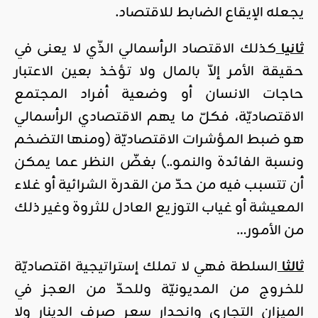
يجعله الإيقاع الضابط للاقتصاد.
ثانيا
كذلك الاقتصاد الرأسمالي الذّي لا يعنى في
حقيقة الأمر إلاّ بالمال ولا تؤخذ بعين الاعتبار
حاجات الانسان أو وضعية أفراد المجتمع
الاقتصاديّة، فكلّ ما يهم الاقتصادي الرأسمالي
هو ضبط المؤشرات الاقتصاديّة (ومنها التضخم
ونسبة الفائدة والنمو..) بغضّ النظر عما يمكن
أن تتسبب فيه من حدّ من القدرة الشرائية أو غلاء
المعيشة أو غياب التوزيع العادل للثروة وغير ذلك
من الأمور…
ثالثا
السلطة فهي لا تملك إستراتيجية اقتصاديّة
للخروج من المديونيّة وللحدّ من العجز في
الميزان التجاري وانحدار سعر صرف الدينار ولا