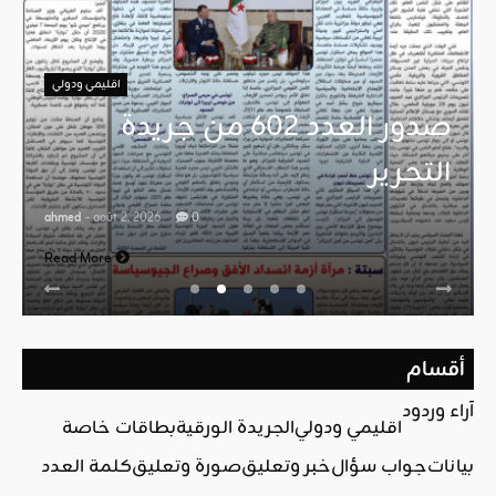
اقليمي ودولي
صدور العدد 602 من جريدة
التحرير
ahmed
- août 2, 2026
0
Read More
أقسام
آراء وردود
اقليمي ودولي
الجريدة الورقية
بطاقات خاصة
بيانات
جواب سؤال
خبر وتعليق
صورة وتعليق
كلمة العدد