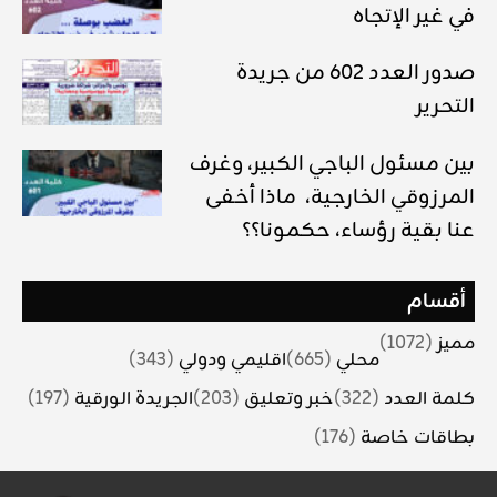
في غير الإتجاه
صدور العدد 602 من جريدة
التحرير
بين مسئول الباجي الكبير، وغرف
المرزوقي الخارجية، ماذا أخفى
عنا بقية رؤساء، حكمونا؟؟
أقسام
مميز
(1072)
محلي
(665)
اقليمي ودولي
(343)
كلمة العدد
(322)
خبر وتعليق
(203)
الجريدة الورقية
(197)
بطاقات خاصة
(176)