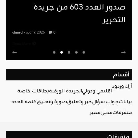
صدور العدد 603 من جريدة
التحرير
ahmed
- août 9, 2026
0
Read More
أقسام
آراء وردود
اقليمي ودولي
الجريدة الورقية
بطاقات خاصة
بيانات
جواب سؤال
خبر وتعليق
صورة وتعليق
كلمة العدد
متفرقات
محلي
مميز
متفرقات