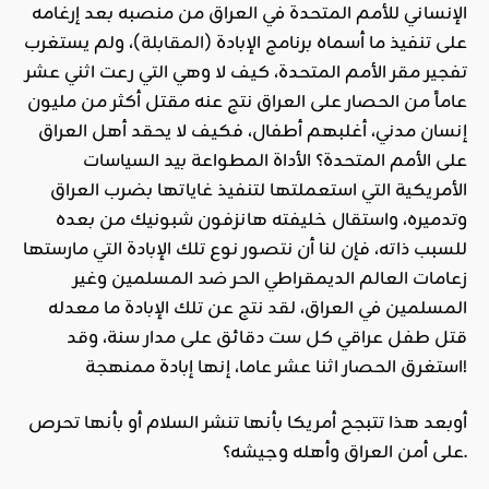
الإنساني للأمم المتحدة في العراق من منصبه بعد إرغامه
على تنفيذ ما أسماه برنامج الإبادة (
المقابلة
)، ولم يستغرب
تفجير مقر الأمم المتحدة، كيف لا وهي التي رعت اثني عشر
عاماً من الحصار على العراق نتج عنه مقتل أكثر من مليون
إنسان مدني، أغلبهم أطفال، فكيف لا يحقد أهل العراق
على الأمم المتحدة؟ الأداة المطواعة بيد السياسات
الأمريكية التي استعملتها لتنفيذ غاياتها بضرب العراق
وتدميره، واستقال خليفته هانزفون شبونيك من بعده
للسبب ذاته، فإن لنا أن نتصور نوع تلك الإبادة التي مارستها
زعامات العالم الديمقراطي الحر ضد المسلمين وغير
المسلمين في العراق، لقد نتج عن تلك الإبادة ما معدله
قتل طفل عراقي كل ست دقائق على مدار سنة، وقد
استغرق الحصار اثنا عشر عاما، إنها إبادة ممنهجة!
أوبعد هذا تتبجح أمريكا بأنها تنشر السلام أو بأنها تحرص
على أمن العراق وأهله وجيشه؟.