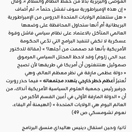
الفوضى والبربرية بدلاً من حفظ النظام والسلام ». وقال
« إن هذه الإمبراطورية سوف تفشل حتماً »، ثم أضاف
« هل ستتعلم الولايات المتحدة الدروس من الإمبراطورية
البريطانية أم أنها ستحاول المحافظة على وضعها
العالمي المتآكل بالاعتماد على نظام سياسي فاشل وقوة
عسكرية لا تكفي لتنفيذ البرامج التي تدّعي الحكومة
الأمريكية بأنها قد صممت من أجلها؟ » (
مقالة للدكتور
عبد الحي زلوم
) وقد لاحظ المحلل السياسي المرموق
صموئيل هنتنغتون أن أمريكا في طريقها لأن تصبح
« دولة عظمى مارِقة في نظر معظم العالم، وهي
تُعتبرُ
أعظم خطر خارجي يتهدد مجتمعاته
» فيما حذر روبرت
جرفير رئيس جمعية العلوم السياسية الأمريكية آنذاك، من
أن « الدولة المارقة الأولى في أعين القسم الأكبر من
العالم اليوم هي الولايات المتحدة » (الهيمنة أم البقاء،
نعوم تشومسكي ص 49)
ثانيا: وحين استقال دينيس هاليداي منسق البرنامج