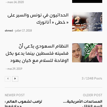
- mars 14, 2020
الحداثيون في تونس والسير على
خطى « أتاتورك »
ahmed
- juillet 17, 2018
النظام السعودي يدّعي أنّ
قضيته فلسطين بينما يدعو بكل
وقاحة للسلام مع كيان يهود!!
- mai 29, 2019
3 / 1348 Posts
NEWER POST
OLDER POST
المساعدات الأمريكية….
ترامب لشعوب العالم :
السم القاتل
« إدفعوا »