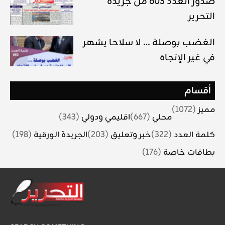
صدور العدد 603 من جريدة
التحرير
الغضب بوصلة … لا سلاحا يشهر
في غير الإتجاه
أقسام
مميز
(1072)
محلي
(667)
اقليمي ودولي
(343)
كلمة العدد
(322)
خبر وتعليق
(203)
الجريدة الورقية
(198)
بطاقات خاصة
(176)