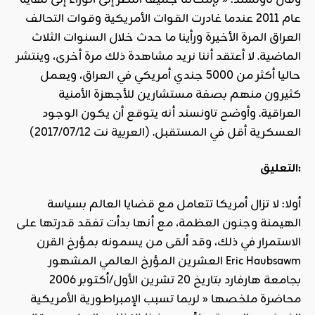
وقال تاونسند: « بإمكاننا جميعا النظر إلى الوراء إلى نهاية
عام 2011 عندما غادرت القوات الأمريكية وقوات التحالف
العراق المرة الأخيرة ورأينا ما حدث خلال السنوات الثلاث
الماضية. لا أعتقد أننا نريد مشاهدة ذلك مرة أخرى، وينتشر
حاليا أكثر من 5000 جندي أمريكي في العراق، ويعمل
كثيرون منهم بصفة مستشارين للأجهزة الأمنية
العراقية. وأوضح تاونسند أنه يتوقع أن يكون الوجود
العسكرية أقل في المستقبل. (
العربية
نت 2017/07/12)
التعليق:
أولا: لا تزال أمريكا تتعامل مع قضايا العالم بسياسة
الهيمنة وجنون العظمة، مع أنها بدأت تفقد قدرتها على
الاستمرار في ذلك، وقد ألقى من يسمونه بمؤرخ القرن
العشرين المؤرخ العالمي المشهور Eric Haubsawm
بجامعة هارفارد بتاريخ 20 تشرين الأول/أكتوبر 2006
محاضرة ملخصها « لربما تسبب الإمبراطورية الأمريكية