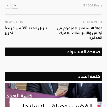
3 / 664 Posts
NEWER POST
OLDER POST
دولة الاستقلال المزعوم في
تنزيل العدد 391 من جريدة
تونس والسياسات العمياء
التحرير
المدمّرة
صفحة الفيسبوك
كلمة العدد
الغضب بوصلة … لا سلاحا