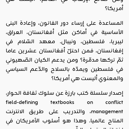
أمريكا؟
المساعدة على إرساء دور القانون، وإعادة البنى
الأساسية في أماكن مثل أفغانستان، العراق،
ليبريا، فلسطين، ونيبال. معهد السّلام في
إفغانستان، فمن احتلّ أفغانستان عشرين عاما
ثمّ تركها مدمّرة؟ ومن يدعم الكيان الصّهيوني
في فلسطين ويمدّه بالسلاح والدّعم السياسي
والمعنوي أليست هي أمريكا؟
إصدار سلسلة كتب بارزة عن سلوك ثقافة الحوار،
field-defining textbooks on conflict
management، والتدريب على طريق الانترنت
المتاح عالميا. وهذا هو أسلوب الأمريكان في