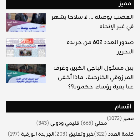
مميز
الغضب بوصلة … لا سلاحا يشهر
في غير الإتجاه
صدور العدد 602 من جريدة
التحرير
بين مسئول الباجي الكبير، وغرف
المرزوقي الخارجية، ماذا أخفى
عنا بقية رؤساء، حكمونا؟؟
أقسام
مميز
(1072)
محلي
(665)
اقليمي ودولي
(343)
كلمة العدد
(322)
خبر وتعليق
(203)
الجريدة الورقية
(197)