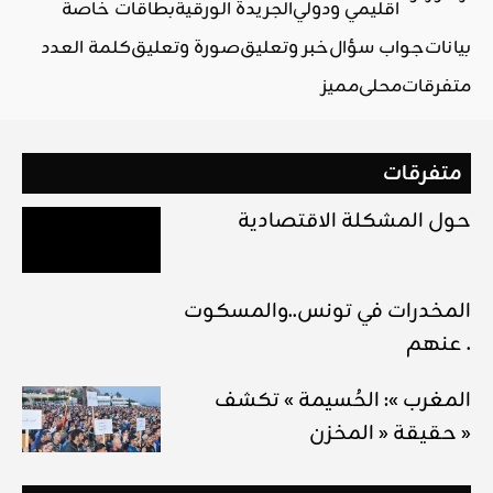
اقليمي ودولي
الجريدة الورقية
بطاقات خاصة
بيانات
جواب سؤال
خبر وتعليق
صورة وتعليق
كلمة العدد
متفرقات
محلي
مميز
متفرقات
حول المشكلة الاقتصادية
المخدرات في تونس..والمسكوت
عنهم .
المغرب »: الحُسيمة » تكشف
حقيقة « المخزن »