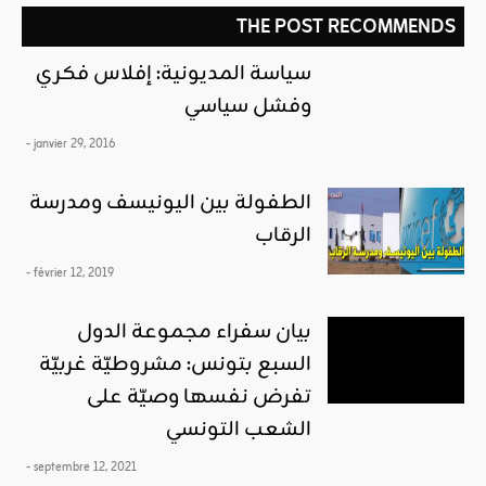
THE POST RECOMMENDS
سياسة المديونية: إفلاس فكري
وفشل سياسي
- janvier 29, 2016
الطفولة بين اليونيسف ومدرسة
الرقاب
- février 12, 2019
بيان سفراء مجموعة الدول
السبع بتونس: مشروطيّة غربيّة
تفرض نفسها وصيّة على
الشعب التونسي
- septembre 12, 2021