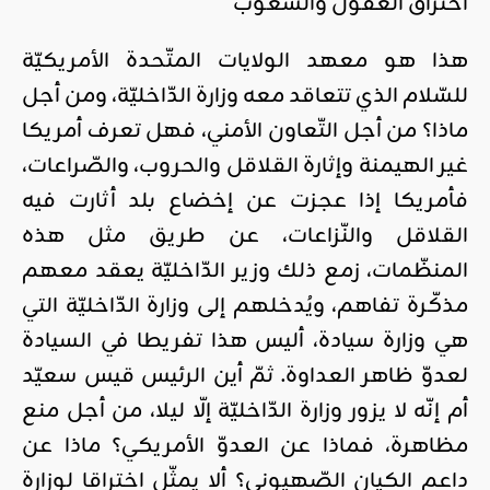
اختراق العقول والشّعوب
هذا هو معهد الولايات المتّحدة الأمريكيّة
للسّلام الذي تتعاقد معه وزارة الدّاخليّة، ومن أجل
ماذا؟ من أجل التّعاون الأمني، فهل تعرف أمريكا
غير الهيمنة وإثارة القلاقل والحروب، والصّراعات،
فأمريكا إذا عجزت عن إخضاع بلد أثارت فيه
القلاقل والنّزاعات، عن طريق مثل هذه
المنظّمات، زمع ذلك وزير الدّاخليّة يعقد معهم
مذكّرة تفاهم، ويُدخلهم إلى وزارة الدّاخليّة التي
هي وزارة سيادة، أليس هذا تفريطا في السيادة
لعدوّ ظاهر العداوة. ثمّ أين الرئيس قيس سعيّد
أم إنّه لا يزور وزارة الدّاخليّة إلّا ليلا، من أجل منع
مظاهرة، فماذا عن العدوّ الأمريكي؟ ماذا عن
داعم الكيان الصّهيوني؟ ألا يمثّل اختراقا لوزارة