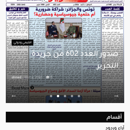
اقليمي ودولي
صدور العدد 602 من جريدة
التحرير
ahmed
- août 2, 2026
0
Read More
أقسام
آراء وردود