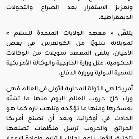
وتعزيز الاستقرار بعد الصراع والتحولات
الديمقراطية.
يتلقّى « معهد الولايات المتحدة للسلام »
تمويلاته سنويًا من الكونغرس. في بعض
الأحيان، يتلقى المعهد تمويلات من الوكالات
الحكومية، مثل وزارة الخارجية والوكالة الأمريكية
للتنمية الدولية ووزارة الدفاع.
أمريكا هي الدّولة المحاربة الأولى في العالم فهي
وراء كلّ حروب العالم اليوم منها ما تشنّه
بعسكرها ومنها ما تؤجّجه وتلهب ناره كما هو
الحادث في أوكرانيا. وبعد أن تصنع أمريكا
الحرائق والحروب ترسل منظّمات تصنعها
لتخترق الدّول بزعم إحلال السّلام وإعادة الإعمار