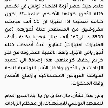
عليه, حيث حصر أزمة اقتصاد تونس في تضخم
كتلة الأجور كونها الأضخم عالميا…؟؟ يكون
كلامه صحيحا اذا اعتبرنا ان 50 ألف موظف
مفروضين من المستعمر كتلة أجورهم (من
3500 د الى160 ألف دينار شهريا بخلاف ألاف
المليارات امتيازات) تساوي عدة أضعاف كتلة
أجور باقي الأجراء وهم الأغلبية المحرومة من اجر
كريم يحفظ كرامتهم, هذا إضافة الى تجميد
الزيادات في الأجور وافقار الأسر التونسية نتيجة
لسياسة القروض الاستهلاكية وارتفاع الأسعار
وقلة المدخرات.
وفي هذا الشأن، قال طارق بن جازية، المدير العام
للمعهد التونسي للاستهلاك، إن معظم الزيادات