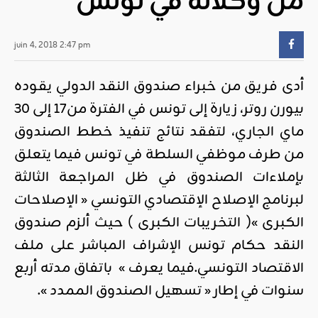
من وكلائه في تونس
juin 4, 2018 2:47 pm
أدى فريق من خبراء صندوق النقد الدولي يقوده
بيورن روتر، زيارة إلى تونس في الفترة من17 إلى 30
ماي الجاري، لتفقد نتائج تنفيذ خطط الصندوق
من طرف موظفي السلطة في تونس فيما يتعلق
بإملاءات الصندوق في ظل المراجعة الثالثة
لبرنامج الإصلاح الإقتصادي التونسي « الإصلاحات
الكبرى »( التخريبات الكبرى ) حيث ألزم صندوق
النقد حكام تونس الإشراف المباشر على ملف
الاقتصاد التونسي.فيما يعرف » باتفاق مدته أربع
سنوات في إطار « تسهيل الصندوق الممدد ».