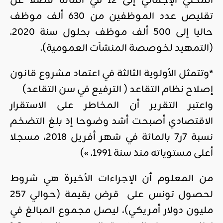
المحلي الإجمالي إلى 12 في المائة فضلا عن
تقليص عدد الموظفين من 630 ألف موظف
حاليا إلى 500 ألف موظف بحلول سنة 2020.
(التمهيد لخوصصة المنشآت العمومية).
*وتتمثل الأولوية الثالثة في اعتماد مشروع قانون
إصلاح نظام التقاعد ( الترفيع في سن التقاعد)
واعتبر التقرير أن المخاطر على الاستقرار
الاقتصادي أصبحت أشد وضوحا إذ بلغ التضخم
نسبة 7ر7 بالمائة في شهر أفريل 2018، مسجلا
أعلى مستوياته منذ سنة 1991. »)
من المعلوم أن الإجراءات الأخيرة هي شروط
لحصول تونس على قرض بقيمة (حوالي 257
مليون دولار أمريكي)، ليصل مجموع المبالغ في