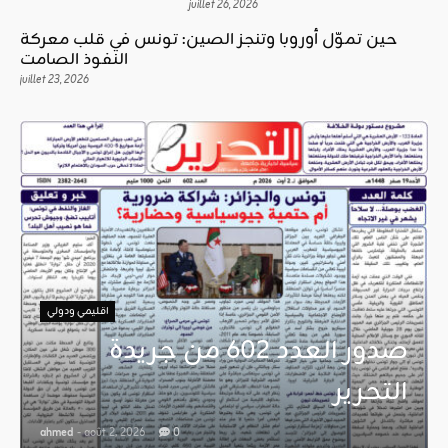
juillet 26, 2026
حين تموّل أوروبا وتنجز الصين: تونس في قلب معركة
النفوذ الصامت
juillet 23, 2026
اقليمي ودولي
صدور العدد 602 من جريدة
التحرير
ahmed
- août 2, 2026
0