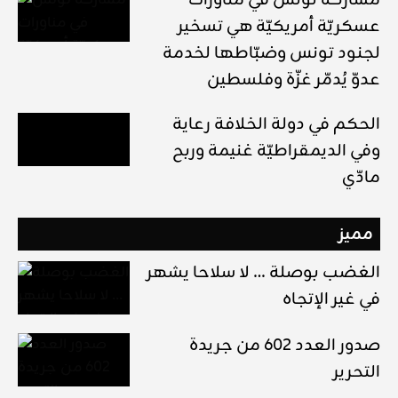
مشاركة تونس في مناورات
عسكريّة أمريكيّة هي تسخير
لجنود تونس وضبّاطها لخدمة
عدوّ يُدمّر غزّة وفلسطين
الحكم في دولة الخلافة رعاية
وفي الديمقراطيّة غنيمة وربح
مادّي
مميز
الغضب بوصلة … لا سلاحا يشهر
في غير الإتجاه
صدور العدد 602 من جريدة
التحرير