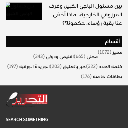
بين مسئول الباجي الكبير، وغرف
المرزوقي الخارجية، ماذا أخفى
عنا بقية رؤساء، حكمونا؟؟
أقسام
مميز
(1072)
محلي
(665)
اقليمي ودولي
(343)
كلمة العدد
(322)
خبر وتعليق
(203)
الجريدة الورقية
(197)
بطاقات خاصة
(176)
SEARCH SOMETHING