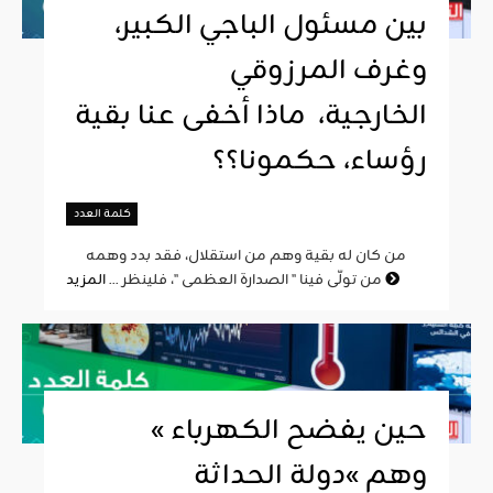
بين مسئول الباجي الكبير،
وغرف المرزوقي
الخارجية، ماذا أخفى عنا بقية
رؤساء، حكمونا؟؟
كلمة العدد
من كان له بقية وهم من استقلال، فقد بدد وهمه
المزيد
من تولّى فينا " الصدارة العظمى "، فلينظر ...
« حين يفضح الكهرباء
وهم »دولة الحداثة