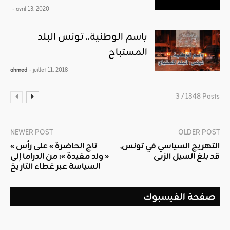
- avril 13, 2020
باسم الوطنية.. تونس البلد
المستباح
ahmed
- juillet 11, 2018
3 / 1348 Posts
NEWER POST
OLDER POST
التهريج السياسي في تونس,
« تاج الحاضرة » على رأس
قد بلغ السيل الزبى
« ولد مفيدة »: من الدراما إلى
السياسة عبر غطاء التاريخ
صفحة الفيسبوك