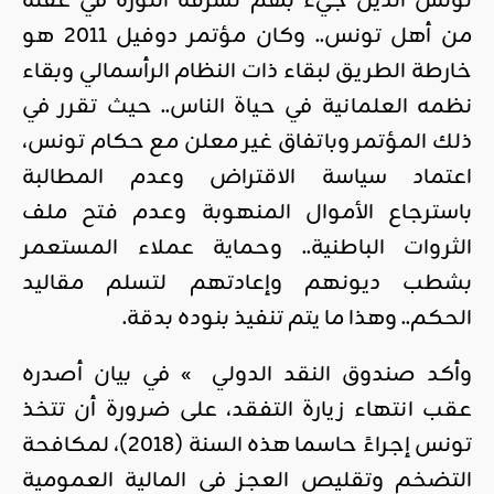
تونس الذين جيء بهم لسرقة الثورة في غفلة
من أهل تونس.. وكان مؤتمر دوفيل 2011 هو
خارطة الطريق لبقاء ذات النظام الرأسمالي وبقاء
نظمه العلمانية في حياة الناس.. حيث تقرر في
ذلك المؤتمر وباتفاق غير معلن مع حكام تونس،
اعتماد سياسة الاقتراض وعدم المطالبة
باسترجاع الأموال المنهوبة وعدم فتح ملف
الثروات الباطنية.. وحماية عملاء المستعمر
بشطب ديونهم وإعادتهم لتسلم مقاليد
الحكم.. وهذا ما يتم تنفيذ بنوده بدقة.
وأكد صندوق النقد الدولي » في بيان أصدره
عقب انتهاء زيارة التفقد، على ضرورة أن تتخذ
تونس إجراءً حاسما هذه السنة (2018)، لمكافحة
التضخم وتقليص العجز في المالية العمومية