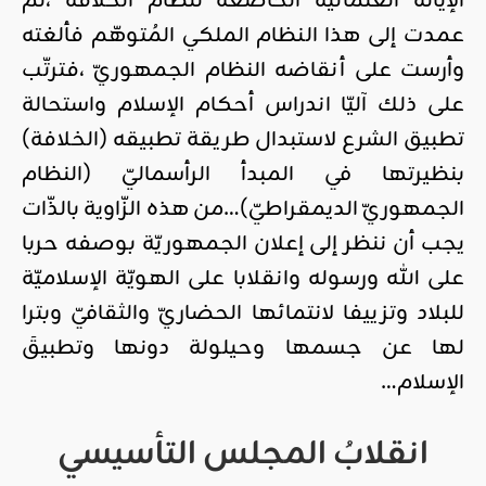
الإيالة العثمانيّة الخاضعة لنظام الخلافة ،ثمّ
عمدت إلى هذا النظام الملكي المُتوهّم فألغته
وأرست على أنقاضه النظام الجمهوريّ ،فترتّب
على ذلك آليّا اندراس أحكام الإسلام واستحالة
تطبيق الشرع لاستبدال طريقة تطبيقه (الخلافة)
بنظيرتها في المبدأ الرأسماليّ (النظام
الجمهوريّ الديمقراطيّ)…من هذه الزّاوية بالذّات
يجب أن ننظر إلى إعلان الجمهوريّة بوصفه حربا
على الله ورسوله وانقلابا على الهويّة الإسلاميّة
للبلاد وتزييفا لانتمائها الحضاريّ والثقافيّ وبترا
لها عن جسمها وحيلولة دونها وتطبيقَ
الإسلام…
انقلابُ المجلس التأسيسي