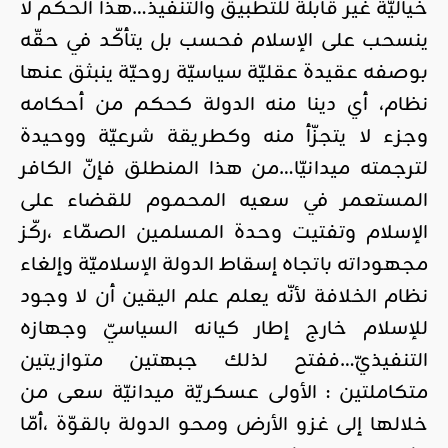
خياليّة غير قابلة للتطبيق والتنفيذ…هذا الحكم لا
ينسحب على الإسلام فحسب بل يتأكّد في حقّه
بوصفه عقيدة عقليّة سياسيّة روحيّة ينبثق عنها
نظام، أي دينا منه الدولة كحكم من أحكامه
وجزء لا يتجزّأ منه وكطريقة شرعيّة ووحيدة
لترجمته ميدانيّا…من هذا المنطلق فإنّ الكافر
المستعمر في سعيه المحموم للقضاء على
الإسلام وتفتيت وحدة المسلمين الصمّاء ،ركّز
مجهوداته باتجاه إسقاط الدولة الإسلاميّة وإلغاء
نظام الخلافة لأنّه يعلم علم اليقين أن لا وجود
للإسلام خارج إطار كيانه السياسيّ وجهازه
التنفيذيّ…ففتح لذلك جبهتين متوازيتين
متكاملتين : الأولى عسكريّة ميدانيّة سعى من
خلالها إلى غزو الأرض ومحو الدولة بالقوّة ،أمّا