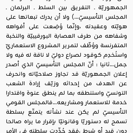
الجمهوريّة ـ التفريق بين السلط ـ البرلمان ـ
المجلس التأسيسيّ…) ولا أن يدرك تبعاتها على
هويّته وعقيدته ،وإنّما وُضِعت على أفواهه
وشفاهه من طرف العصابة البورقيبيّة والنخبة
المتفرنسة ووُظّف لتمرير المشروع الاستعماريّ
واستُخدِم كوقود لصراع دوليّ لا ناقة له فيه ولا
جمل…ثانيا : أنّ المجلس التأسيسيّ الذي أصدر
إعلان الجمهوريّة قد تجاوز صلاحيّاته وانحرف
عن الهدف من إحداثه وزيّف إرادة الشعب
التونسيّ واستنطقه بما لم ينطق عنوة واقتدارا
خدمة للاستعمار ومشاريعه…فالمجلس القومي
التأسيسيّ لم يكن عند نشأته يتمتّع بسلطة
تسمح له دستوريّا وقانونيّا بإقرار ما يراه صالحا
دون قيد أو شرط ،فقد حُدِّدت سلطته في الأمر