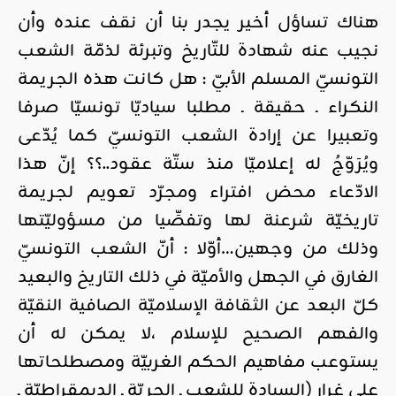
هناك تساؤل أخير يجدر بنا أن نقف عنده وأن
نجيب عنه شهادة للتّاريخ وتبرئة لذمّة الشعب
التونسيّ المسلم الأبيّ : هل كانت هذه الجريمة
النكراء ـ حقيقة ـ مطلبا سياديّا تونسيّا صرفا
وتعبيرا عن إرادة الشعب التونسيّ كما يُدّعى
ويُرَوّجُ له إعلاميّا منذ ستّة عقود..؟؟ إنّ هذا
الادّعاء محض افتراء ومجرّد تعويم لجريمة
تاريخيّة شرعنة لها وتفصِّيا من مسؤوليّتها
وذلك من وجهين…أوّلا : أنّ الشعب التونسيّ
الغارق في الجهل والأميّة في ذلك التاريخ والبعيد
كلّ البعد عن الثقافة الإسلاميّة الصافية النقيّة
والفهم الصحيح للإسلام ،لا يمكن له أن
يستوعب مفاهيم الحكم الغربيّة ومصطلحاتها
على غرار (السيادة للشعب ـ الحريّة ـ الديمقراطيّة ـ