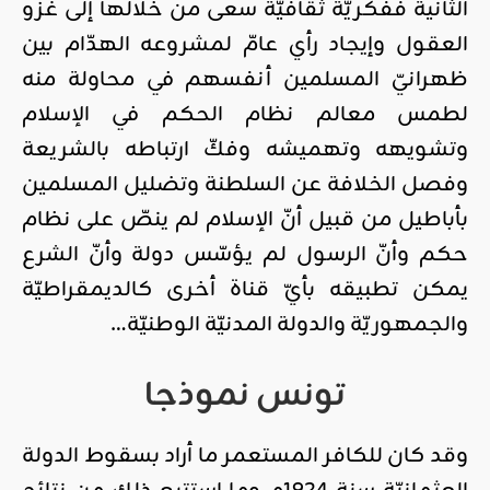
الثانية ففكريّة ثقافيّة سعى من خلالها إلى غزو
العقول وإيجاد رأي عامّ لمشروعه الهدّام بين
ظهرانيّ المسلمين أنفسهم في محاولة منه
لطمس معالم نظام الحكم في الإسلام
وتشويهه وتهميشه وفكّ ارتباطه بالشريعة
وفصل الخلافة عن السلطنة وتضليل المسلمين
بأباطيل من قبيل أنّ الإسلام لم ينصّ على نظام
حكم وأنّ الرسول لم يؤسّس دولة وأنّ الشرع
يمكن تطبيقه بأيّ قناة أخرى كالديمقراطيّة
والجمهوريّة والدولة المدنيّة الوطنيّة…
تونس نموذجا
وقد كان للكافر المستعمر ما أراد بسقوط الدولة