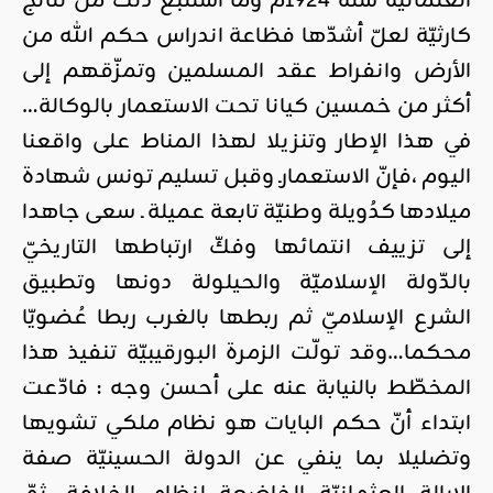
العثمانيّة سنة 1924م وما استتبع ذلك من نتائج
كارثيّة لعلّ أشدّها فظاعة اندراس حكم الله من
الأرض وانفراط عقد المسلمين وتمزّقهم إلى
أكثر من خمسين كيانا تحت الاستعمار بالوكالة…
في هذا الإطار وتنزيلا لهذا المناط على واقعنا
اليوم ،فإنّ الاستعمارـ وقبل تسليم تونس شهادة
ميلادها كدُويلة وطنيّة تابعة عميلة ـ سعى جاهدا
إلى تزييف انتمائها وفكّ ارتباطها التاريخيّ
بالدّولة الإسلاميّة والحيلولة دونها وتطبيق
الشرع الإسلاميّ ثم ربطها بالغرب ربطا عُضويّا
محكما…وقد تولّت الزمرة البورقيبيّة تنفيذ هذا
المخطّط بالنيابة عنه على أحسن وجه : فادّعت
ابتداء أنّ حكم البايات هو نظام ملكي تشويها
وتضليلا بما ينفي عن الدولة الحسينيّة صفة