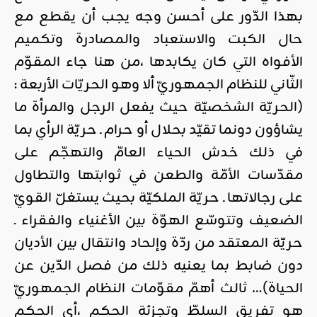
بهذا الدّور على أحسن وجه يجب أن يقطع مع
حال الكبت والاستعباد والمصادرة وتكميم
الأفواه التي كان يكابدها ،من هنا جاء المقوّم
الثّاني للنظام الجمهوريّ ألا وهو الحريّات الأربعة :
(الحريّة الشخصيّة حيث يفعل الرجل والمرأة ما
يشاؤون دونما تقيّد بحلال أو حرام ـ حريّة الرأي بما
في ذلك خدش الحياء العامّ والتهجّم على
مقدّسات الأمّة والطعن في ثوابتها والتطاول
على رجالاتها ـ حريّة الملكيّة بحيث يستغلّ القويّ
الضعيف وتتوسّع الهوّة بين الأغنياء والفقراء ـ
حريّة المعتقد من ردّة وإلحاد وانتقال بين الأديان
دون ضابط بما يعنيه ذلك من فصل الدّين عن
الحياة)… ثالث أهمّ مقوّمات النظام الجمهوريّ
هو تفريق السلطّ وتجزئة الحكم ،أي الحكم