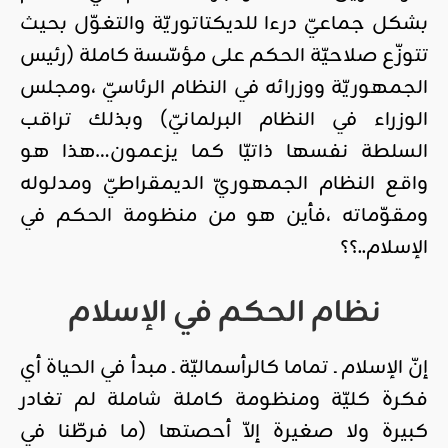
بشكل جماعيّ درءا للديكتاتوريّة والتغوّل بحيث
تتوزّع صلاحيّة الحكم على مؤسّسة كاملة (رئيس
الجمهوريّة ووزرائه في النظام الرئاسيّ ،ومجلس
الوزراء في النظام البرلمانيّ) وبذلك تراقب
السلطة نفسها ذاتيّا كما يزعمون…هذا هو
واقع النظام الجمهوريّ الديمقراطيّ ومدلوله
ومقوّماته ،فأين هو من منظومة الحكم في
الإسلام..؟؟
نظام الحكم في الإسلام
إنّ الإسلام ـ تماما كالرأسماليّة ـ مبدأ في الحياة أي
فكرة كليّة ومنظومة كاملة شاملة لم تغادر
كبيرة ولا صغيرة إلاّ أحصتها (ما فرطّنا في