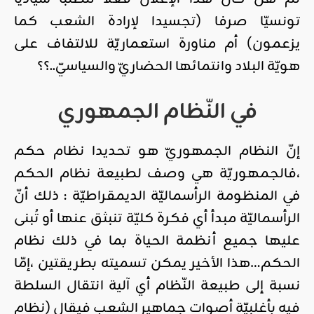
تونسيّا صرفا (تجسيدا لإرادة الشعب كما
يزعمون) أم مناورة استعماريّة للالتفاف على
هويّة البلاد وانتمائها الحضاريّ والسياسيّ..؟؟
في النّظام الجمهوري
إنّ النظام الجمهوريّ هو تحديدا نظام حكم
،فالجمهوريّة هي وصف لطبيعة نظام الحكم
في المنظومة الرأسماليّة الديمقراطيّة : ذلك أنّ
الرأسماليّة مبدأ أي فكرة كليّة تنبثق عنها أو تُبنى
عليها جميع أنظمة الحياة بما في ذلك نظام
الحكم…هذا الأخير يمكن تسميته بطريقتين ،إمّا
نسبة إلى طبيعة النّظام أي آلية انتقال السلطة
فيه بأغلبيّة أصوات جماهير الشعب فيقال (نظام