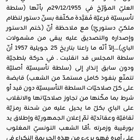
العليّ المؤرّخ في 29/12/1955م بأنّها (سلطة
تأسيسيّة فرعيّة مُقيَّدة مكلّفة بسنّ دستور لنظام
ملكيّ دستوريّ) مع ملاحظة أنّ (ختم الدستور
وإصداره والتصديق عليه يبقى من مشمولات
الباي)…إلاّ أنّه ما راعنا بتاريخ 25 جويلية 1957 أنّ
سلطة المجلس قد انقلبت ـ في حركة بلطجيّة
ودون سابق إنذارـ إلى (سلطة تأسيسيّة أصليّة
تتمتّع بنفوذ كامل مستمدّ من الشعب) قابضة
على كلّ صلاحيّات السلطة التأسيسيّة دون قيد أو
شرط بما مكّنها من تجاوز صلاحيّاتها والانقلاب
على الباي بكلّ ما يحيل عليه من شحنة رمزيّة
ثقافيّة وعقائديّة ثمّ إعلان الجمهوريّة وإطلاق يد
بورقيبة وزمرته ،أمّا الشعب التونسيّ المغلوب
على أمره فهو بريء من هذه الجريمة النكراء في