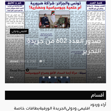
اقليمي ودولي
صدور العدد 602 من جريدة
التحرير
ahmed
- août 2, 2026
0
Read More
أقسام
آراء وردود
اقليمي ودولي
الجريدة الورقية
بطاقات خاصة