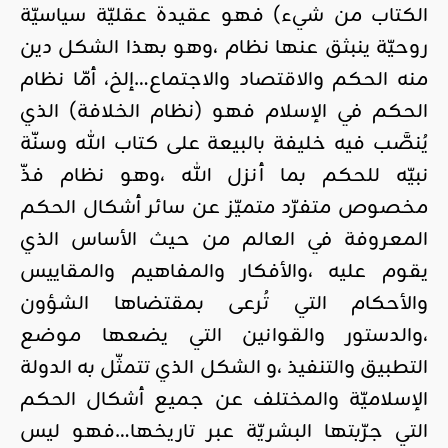
الكتاب من شيء) فهو عقيدة عقليّة سياسيّة
روحيّة ينبثق عنها نظام ،وهو بهذا الشكل دين
منه الحكم والاقتصاد والاجتماع…إلخ، أمّا نظام
الحكم في الإسلام فهو (نظام الخلافة) الذي
يُنصَّب فيه خليفة بالبيعة على كتاب الله وسنّة
نبيّه للحكم بما أنزل الله ،وهو نظام فذّ
مخصوص متفرّد متميّز عن سائر أشكال الحكم
المعروفة في العالم من حيث الأساس الذي
يقوم عليه ،والأفكار والمفاهيم والمقاييس
والأحكام التي تُرعى بمقتضاها الشؤون
،والدستور والقوانين التي يضعها موضع
التطبيق والتنفيذ ،و الشكل الذي تتمثّل به الدولة
الإسلاميّة والمختلف عن جميع أشكال الحكم
التي جرّبتها البشريّة عبر تاريخها…فهو ليس