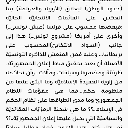
(حدود الوطن) ليعانق (الأوربة والعولمة) بما
انعكس على القائمات الانتخابيّة الحاليّة
:فبعضها محسوب على فرنسا (عيش تونسي..)
وأخرى على أمريكا (مشروع تونس..) هذا إلى
جانب (السواد الانتخابيّ)المحسوب على
بريطانيا… وعليه فمن المنعش للذاكرة التونسيّة
الأصيلة أن نعيد تحقيق مناط إعلان الجمهوريّة ـ
ظرفيّة ومضمونا وسياقات ومآلات ـ وأن نحاكمه
من زاوية العقيدة الإسلاميّة وما انبثق عنها من
منظومة حكم…فما هي مقوّمات النظام
الجمهوريّ وما مدى انطباقها على نظام الحكم
في الإسلام..؟؟ ما هي شحنة الرمزيّات العقائديّة
والسياسيّة التي يحيل عليها إعلان الجمهوريّة..؟؟
ثم هل كان هذا الإعلان فعلا مطلبا سياديّا