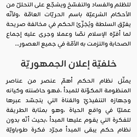
للظلم والفساد والتفسّخ ويشجّع على التحللّ من
الأحكام الشرعيّة باسم الحريّات العامّة ،ولأنّه
يفرّق السلطة ويُجَزّئ الحكم في مخالفة صريحة
لما أقرّه الإسلام نصّا وعملا وجرى عليه إجماع
الصحابة والتزمت به الأمّة في جميع العصور…
خلفيّة إعلان الجمهوريّة
يمثّل نظام الحكم أهمّ عنصر من عناصر
المنظومة المكوّنة للمبدأ ،فهو حاضنته وكيانه
وجهازه التنفيذيّ والقناة التي يتجسّد عبرها
عمليّا في واقع الحياة ،وهو بمثابة الطريقة
للفكرة التي يقوم عليها المبدأ ،بحيث أنّه بدون
نظام حكم يبقى المبدأ مجرّد فكرة طوباويّة