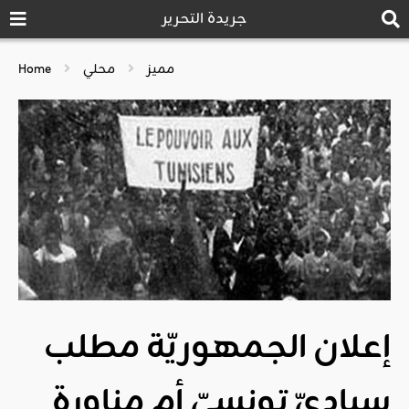
جريدة التحرير
مميز
محلي
Home
إعلان الجمهوريّة مطلب
سياديّ تونسيّ أم مناورة