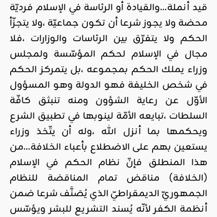
قيد أنملة…والقيادة أو الرئاسة في الإسلام فرديّة
محضة ولا يجوز شرعا أن تكون جماعيّة ،ولا يتجزّأ
الحكم ولا يتفرّق بين الرئاسات والوزارات ،فلا
مجال في الإسلام لحكم المؤسّسة ولمجلس
وزراء يملك الحكم بمجموعه ،بل يتمركز الحكم
في شخص الخليفة فهو الدولة وهو المسؤول
الأوّل عن رعاية الشؤون ومنه تنبثق كافّة
السلطات ،تبايعه الأمّة لينوبها في تطبيق الشرع
ويحكمها بما أنزل الله ،وله أن يتّخذ وزراء
يستعين بهم على الاضطلاع بأعباء الخلافة…من
هذا المنطلق فإنّ نظام الحكم في الإسلام
(الخلافة) مناقض تمام المناقضة للنظام
الجمهوريّ الديمقراطيّ الذي يُصَنَّف شرعا ضمن
أنظمة الكفر لأنّه يُسند التشريع للبشر ويؤسّس