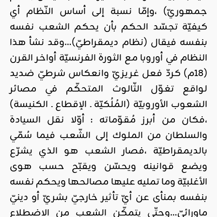
جمهوريّ) ،وإمّا نسبة إلى أساس النّظام أي
كيفيّة تجسّد الحكم بأن يحكم الشعب نفسه
بنفسه فيقال (نظام ديمقراطيّ)…وقد نشأ هذا
النظام في أوروبا مع الثورة الفرنسيّة أواخر القرن
(18م) كردّ فعل غريزيّ وانعكاس شرطيّ ضديد
لواقع تغوّل الثّالوث المتحكّم في مصائر
الشعوب الأوروبيّة (المُلُكيّة ـ الإقطاع ـ الكنيسة)
،فكان من أبرز مُقوّماته : أوّلا نقل السيادة
والسلطان من الملوك إلى الشّعب فيما سُمّي
بالديمقراطيّة ،فصار الشعب هو الذي يشرّع
ويضع قوانينه ويحسّن ويقبّح حسب هوى
الأغلبيّة وما تمليه عليها مصالحها ويحكم نفسه
بنفسه بمنأى عن أيّ تأثير خارجيّ بشريّ أو دينيّ
ماورائيّ…وحتّى يتمكّن الشعب من الاضطلاع