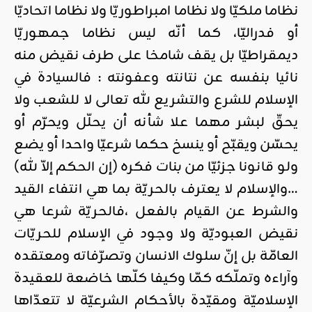
نظاما ملكيّا ولا نظاما امبراطوريّا ولا نظاما اتحاديّا
أو فدراليّا، كما أنّه ليس نظاما جمهوريّا
ديمقراطيّا بل يقف شامخا على طرف نقيض منه
نائيا بنفسه عن نتانته وعفونته : فالسيادة في
الإسلام للشرع والتشريع لله تعالى لا للشعب ولا
يحقّ لبشر مهما علا شأنه أن يحلّل ويحرّم أو
يحسّن ويقبّح أو ينسخ حكما شرعيّا واحدا أو يضع
ولو قانونا جزئيّا من بنات فكره (إن الحكم إلاّ لله)
…والإسلام لا يعترف بالحريّة بما هي انتفاء القيد
والشرط عن القيام بالفعل ،فالحريّة شرعا هي
نقيض العبوديّة ولا وجود في الإسلام للحريّات
العامّة بل إنّ سلوك الانسان وتصرّفاته ومعتقده
وآراءه وتملّكه كمّا وكيفا كلّها خاضعة للعقيدة
الإسلاميّة ومقيّدة بالأحكام الشرعيّة لا تتعدّاها