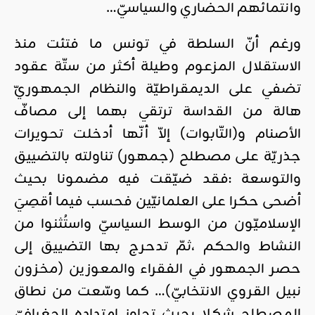
وانتمائهم الحضاري والسياسيّ…
ورغم أنّ السلطة في تونس ما فتئت منذ
الاستقلال المزعوم وطيلة أكثر من ستّة عقود
تضفي على الديمقراطيّة والنظام الجمهوريّ
هالة من القداسة ترتقي بهما إلى مصافّ
الأصنام و(التّابوات) إلاّ أنّها أدخلت تحويرات
جذريّة على مصطلح (جمهور) تناولته بالتضييق
والتوسعة :فقد ضيّقت فيه مضمونا بحيث
أضحى حكرا على العلمانيّين فحسب فيما أقصِيَ
الإسلاميّون من الوسط السياسيّ واستُثنوا من
النشاط والحكم ،ثمّ تدحرج بها التضييق إلى
حصر الجمهور في الفقراء والمعوزين (مخزون
نبيل القروي الانتخابيّ)… كما وسّعت من نطاق
المصطلح شكلا بحيث تجاوز امتداده الجغرافيّ