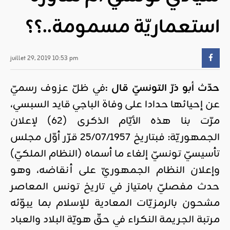
استعماريّة مسمومة..؟؟
juillet 29, 2019 10:53 pm
حدّث أبو ذرّ التونسيّ قال :
في ظلّ عزوف رسميّ
عن إحيائها حدادا على وفاة الباجي قايد السبسي،
مرّت بنا هذه الأيّام الذكرى (62) لإعلان
الجمهوريّة: فبتاريخ 25/07/1957 قرّر أوّل مجلس
تأسيسيّ تونسيّ إلغاء ما أسماه (النظام الملكيّ)
وإعلان النظام الجمهوريّ على أنقاضه، وهو
حدث مفصليّ بامتياز في تاريخ تونس المعاصر
مشحون بالرمزيّات المعادية للإسلام بما يبوّئه
مرتبة الجريمة النكراء في حقّ هويّة البلاد والعباد