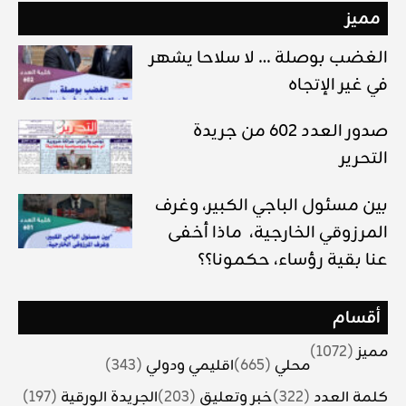
مميز
الغضب بوصلة … لا سلاحا يشهر
في غير الإتجاه
صدور العدد 602 من جريدة
التحرير
بين مسئول الباجي الكبير، وغرف
المرزوقي الخارجية، ماذا أخفى
عنا بقية رؤساء، حكمونا؟؟
أقسام
مميز
(1072)
محلي
(665)
اقليمي ودولي
(343)
كلمة العدد
(322)
خبر وتعليق
(203)
الجريدة الورقية
(197)