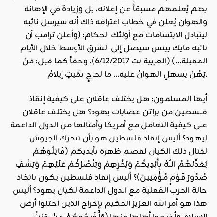
بهم يُعلمهم مسبقاً عن إعلانه، بل وزيادة في الإهانة
والهوان يُعلن في خطاب اعترافه ذاك أنه سيرسل نائبه
ليتبادل الابتسامات مع أولئك الحكام: (وأعلن ترامب أن
نائبه مايك بينس سيصل إلى الشرق الأوسط خلال الأيام
المقبلة…) (العربية نت 6/12/2017)، وحقاً كما قيل: مَنْ
يَهُنْ يسهلِ الهوانُ عليه… ما لجرحٍ بمِّيتٍ إيلامُ.
أيها المسلمون: هل يختلف عاقلان على كيفية
إنقاذ
فلسطين
من براثن عصابات يهود؟ هل يختلف عاقلان
على كيفية التعامل مع أمريكا وأمثالها من الدول الداعمة
ليهود؟ أليس إنقاذ فلسطين هو بأن تتحرك
الجيوش
لقتال ذلك الكيان لقصم ظهره بأيديكم (قَاتِلُوهُمْ
يُعَذِّبْهُمُ اللَّهُ بِأَيْدِيكُمْ وَيُخْزِهِمْ وَيَنْصُرْكُمْ عَلَيْهِمْ وَيَشْفِ
صُدُورَ قَوْمٍ مُؤْمِنِينَ)؟ أليس إنقاذ فلسطين يكون باتخاذ
حالة الحرب الفعلية مع الدول الداعمة لكيان يهود؟ أليس
هذا هو أمر الله العزيز الحكيم بإخراج الذين احتلوا أرض
الإسلام وأخرجوا أهلها منها (وَأَخْرِجُوهُمْ مِنْ حَيْثُ