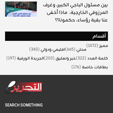
بين مسئول الباجي الكبير، وغرف
المرزوقي الخارجية، ماذا أخفى
عنا بقية رؤساء، حكمونا؟؟
أقسام
مميز
(1072)
محلي
(665)
اقليمي ودولي
(343)
كلمة العدد
(322)
خبر وتعليق
(203)
الجريدة الورقية
(197)
بطاقات خاصة
(176)
SEARCH SOMETHING