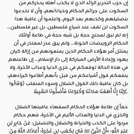
إن
حزب التحرير
الرائد الذي لا يكذب أهله يحذركم من
السكوت على جرائم الحكام وخياناتهم، وأن لا تخدعوا
بتضليلهم وكذبهم بعد اليوم، واعلموا أن عاقبة هذا
السكوت لن تقف عند ضياع فلسطين، بل غير فلسطين…
إنه لم تبق لمحتج حجة بل شبه حجة في طاعة أولئك
الحكام الرويبضات الخونة… ولم يبق عذر لمعتذر في أن
يمتثل أمر هؤلاء الحكام الذين يمنعونهم من إزالة كيان
يهود وإعادة الأرض المباركة إلى دار الإسلام… إن طاعتهم
في هذه الحالة توقعكم في خزي الدنيا وعذاب الآخرة، ولا
ينفعكم قول أشياعكم من قبل بأنهم أطاعوا كبراءهم،
بل كان عاقبة ذلك القول الضلال وسوء المنقلب (وَقَالُوا
رَبَّنَا إِنَّا أَطَعْنَا سَادَتَنَا وَكُبَرَاءَنَا فَأَضَلُّونَا السَّبِيلَا(.
حقاً إن طاعة هؤلاء الحكام السفهاء عاقبتها الضلال
والخزي في الدنيا والعذاب الأليم في الآخرة، فهم حكام
مردوا على الكذب والخيانة والضلال والتضليل: عَنْ جَابِرِ بْنِ
عَبْدِ اللَّهِ: «أَنَّ النَّبِيَّ ﷺ قَالَ لِكَعْبِ بْنِ عُجْرَةَ: أَعَاذَكَ اللَّهُ مِنْ