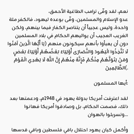
نعم، لقد وفّى ترامب الطاغية الأحمق،
عدو
الإسلام
والمسلمين، وفّى بوعده ليهود، فالكفر ملة
واحدة، وليس عجيباً أن يتناصر الكفار فيما بينهم، ولكن
الغريب العجيب أن يواليهم الحكام في بلاد المسلمين
دون أن يعبأوا بأنهم سيكونون منهم (يَا أَيُّهَا الَّذِينَ آمَنُوا
لَا تَتَّخِذُوا الْيَهُودَ وَالنَّصَارَى أَوْلِيَاءَ بَعْضُهُمْ أَوْلِيَاءُ بَعْضٍ
وَمَنْ يَتَوَلَّهُمْ مِنْكُمْ فَإِنَّهُ مِنْهُمْ إِنَّ اللَّهَ لَا يَهْدِي الْقَوْمَ
الظَّالِمِينَ(.
أيها المسلمون:
لقد اعترفت
أمريكا
بدولة يهود في 1948م، ودعمتها بعد
ذلك، فصمت الحكام، بل وصادقوا أمريكا فهانوا
وتسربلوا بالهوان…
وأكمل
كيان يهود
احتلال باقي
فلسطين
وباقي قدسها