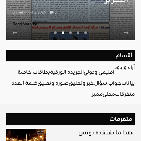
ahmed
- août 2, 2026
0
Read More
أقسام
آراء وردود
اقليمي ودولي
الجريدة الورقية
بطاقات خاصة
بيانات
جواب سؤال
خبر وتعليق
صورة وتعليق
كلمة العدد
متفرقات
محلي
مميز
متفرقات
هذا ما تفتقده تونس..