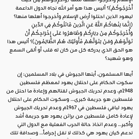
أَخْرَجُوكُمْ)؟ أليس هذا هو أمر الله تجاه الدول الداعمة
ليهود الذين احتلوا أرض الإسلام وأخرجوا أهلها منها؟
(إِنَّمَا يَنْهَاكُمُ اللَّهُ عَنِ الَّذِينَ قَاتَلُوكُمْ فِي الدِّينِ
وَأَخْرَجُوكُمْ مِنْ دِيَارِكُمْ وَظَاهَرُوا عَلَى إِخْرَاجِكُمْ أَنْ
تَوَلَّوْهُمْ وَمَنْ يَتَوَلَّهُمْ فَأُولَئِكَ هُمُ الظَّالِمُونَ)؟ أليس هذا
هو الحق الذي يدركه كل من كان له قلب أو ألقى السمع
وهو شهيد؟
أيها المسلمون، أيتها الجيوش في بلاد المسلمين: إن
سكوت الحكام على احتلال يهود لمعظم فلسطين
1948م، وعدم
تحريك الجيوش
لقتالهم وإعادة ما احتل من
فلسطين هو
جريمة
كبرى… وسكوت الحكام على احتلال
يهود لباقي فلسطين في 1967م وعدم تحريك الجيوش
لإعادة كامل فلسطين من براثن يهود هو جريمة أشد
وأكبر… وعدم اتخاذ حالة الحرب الفعلية مع الدول التي
تدعم كيان يهود هي كذلك لا تقل إجراماً… وصداقة تلك