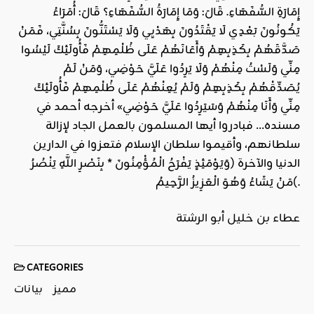
إِمَارَةِ السُّفَهَاءِ. قَالَ: وَمَا إِمَارَةُ السُّفَهَاءِ؟ قَالَ: أُمَرَاءُ
يَكُونُونَ بَعْدِي لَا يَقْتَدُونَ بِهَدْيِي وَلَا يَسْتَنُّونَ بِسُنَّتِي، فَمَنْ
صَدَّقَهُمْ بِكَذِبِهِمْ وَأَعَانَهُمْ عَلَى ظُلْمِهِمْ فَأُولَئِكَ لَيْسُوا
مِنِّي وَلَسْتُ مِنْهُمْ وَلَا يَرِدُوا عَلَيَّ حَوْضِي، وَمَنْ لَمْ
يُصَدِّقْهُمْ بِكَذِبِهِمْ وَلَمْ يُعِنْهُمْ عَلَى ظُلْمِهِمْ فَأُولَئِكَ
مِنِّي وَأَنَا مِنْهُمْ وَسَيَرِدُوا عَلَيَّ حَوْضِي» أخرجه أحمد في
مسنده… فبادروا أيها المسلمون بالعمل الجاد لإزالة
سلطانهم، وأقيموا سلطان الإسلام فتعزوا في الدارين
الدنيا والآخرة (وَيَوْمَئِذٍ يَفْرَحُ الْمُؤْمِنُونَ * بِنَصْرِ اللَّهِ يَنْصُرُ
مَنْ يَشَاءُ وَهُوَ الْعَزِيزُ الرَّحِيمُ(.
عطاء بن خليل أبو الرشتة
CATEGORIES
مميز
بيانات