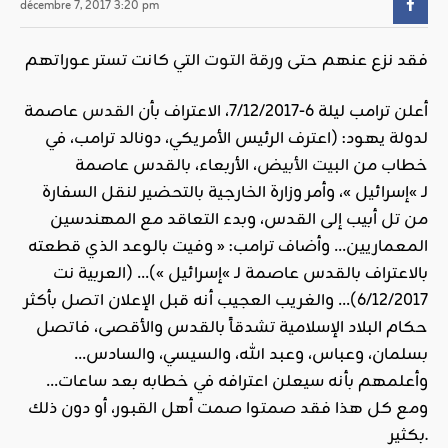
décembre 7, 2017 3:20 pm
فقد نزع عنهم حتى
ورقة التوت
التي كانت تستر عوراتهم
أعلن ترامب ليلة 6-7/12/2017، الاعتراف بأن
القدس
عاصمة
لدولة يهود: (اعترف الرئيس الأمريكي، دونالد ترامب، في
خطاب من
البيت الأبيض
، الأربعاء، بالقدس عاصمة
لـ »إسرائيل »، وأمر وزارة الخارجية بالتحضير لنقل السفارة
من تل أبيب إلى القدس، وبدء التعاقد مع المهندسين
المعماريين… وأضاف ترامب: « وفيت بالوعد الذي قطعته
بالاعتراف بالقدس عاصمة لـ »إسرائيل »)… (العربية نت
6/12/2017)… والغريب العجيب أنه قبل الإعلان اتصل بأكثر
حكام البلاد الإسلامية تشدقاً بالقدس والأقصى، فاتصل
بسلمان، وعباس، وعبد الله، والسيسي، والسادس…
وأعلمهم بأنه سيعلن اعترافه في خطابه بعد ساعات…
ومع كل هذا فقد صمتوا صمت أهل القبور، أو دون ذلك
بكثير.