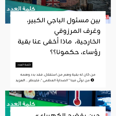
بين مسئول الباجي الكبير،
وغرف المرزوقي
الخارجية، ماذا أخفى عنا بقية
رؤساء، حكمونا؟؟
كلمة العدد
من كان له بقية وهم من استقلال، فقد بدد وهمه
المزيد
من تولّى فينا " الصدارة العظمى "، فلينظر ...
« حين يفضح الكهرباء