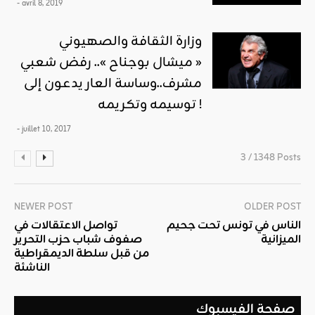
- avril 8, 2019
وزارة الثقافة والصهيوني
« ميشال بوجناح ».. رفض شعبي
مشرف..وساسة العار يدعون إلى
توسيمه وتكريمه !
- juillet 10, 2017
3 / 1348 Posts
NEWER POST
OLDER POST
الناس في تونس تحت جحيم
تواصل الاعتقالات في
الميزانية
صفوف شباب حزب التحرير
من قبل سلطة الديمقراطية
الناشئة
صفحة الفيسبوك