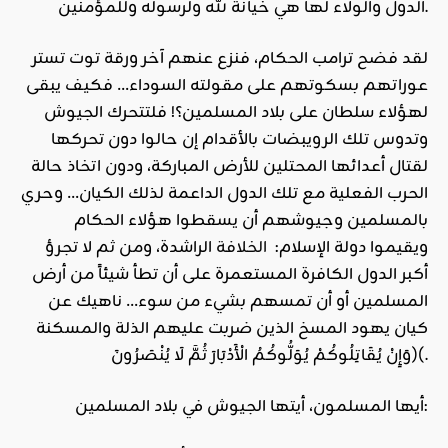
الدول والولاء لها هي خيانة لله ولرسوله وللمؤمنين.
لقد فضح ترامب الحكام، فنزع عنهم آخر ورقة توت تستر
عوراتهم بسكوتهم على مقولته السوداء… فكيف يبقى
لهؤلاء سلطان على بلاد المسلمين؟! فلتتحرك الجيوش
وتدوس تلك الرويبضات بالأقدام إن حالوا دون تحركها
لقتال أعدائها المحتلين للأرض المباركة، ودون اتخاذ حالة
الحرب الفعلية مع تلك الدول الداعمة لذلك الكيان… وحري
بالمسلمين وجيوشهم أن يسقطوا هؤلاء الحكام
ويقيموا دولة الإسلام:
الخلافة
الراشدة، ومن ثم لا تجرؤ
أكبر الدول الكافرة المستعمرة على أن تطأ شيئاً من أرض
المسلمين أو أن تمسهم بشيء من سوء… ناهيك عن
كيان يهود المسخ الذين ضربت عليهم الذلة والمسكنة
(وَإِنْ يُقَاتِلُوكُمْ يُوَلُّوكُمُ الْأَدْبَارَ ثُمَّ لَا يُنْصَرُونَ(.
أيها المسلمون، أيتها الجيوش في بلاد المسلمين: