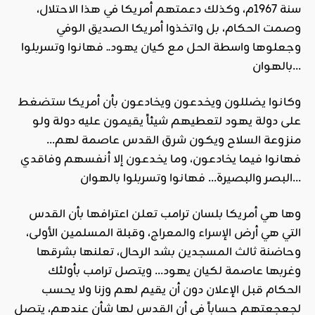
سنة 1967م، وكذلك دعمتهم أمريكا في هذا الاحتلال،
وصمت الحكام، بل واتخذوا أمريكا الصديق الوفي
وجعلوها واسطة الحل مع كيان
يهود
.. فهانوا وتسربلوا
بالهوان…
وكانوا يضللون ويخدعون ويخادعون بأن أمريكا ستضغط
على دولة يهود لتعطيهم شيئاً يقيمون عليه دولة ولو
منزوعة السلاح ويكون شرق القدس عاصمة لهم…
فهانوا فيما يخادعون، وما يخدعون إلا أنفسهم وفاقدي
البصر والبصيرة… فهانوا وتسربلوا بالهوان…
وها هي أمريكا بلسان ترامب تعلن اعترافها بأن القدس
التي هي أرض
الإسراء والمعراج
، وقبلة المسلمين الأولى،
وحاضنة ثالث المسجدين بشد الرحال، تعلنها بشرقها
وغربها عاصمة لكيان يهود… ويتصل ترامب بأولئك
الحكام قبل الإعلان دون أن يقيم لهم وزنا ولا يحسب
لجعجعتهم حساباً في أن القدس لها شأن عندهم، يتصل