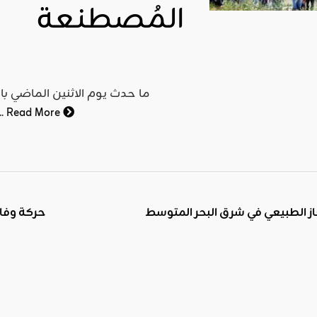
المُصطنعة
اقليمي ودولي
صدور
العدد 601
من جريدة
ما حدث يوم الاثنين الماضي ب
التحرير
Read More
العالم, فقد تمت فيه تح
ahmed
- juillet 26,
2026
0
Read More
از الطبيعي في شرق البحر المتوسط
حركة وفاء