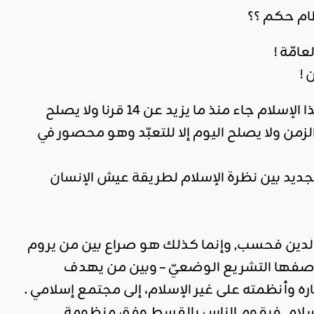
ام حكم ؟؟
امّة !
 !
من قبيل ما يروّج له مراراً و تكراراً الإعلامي الجهبذ زياد كريشان من كون هذا الإسلام جاء منذ ما يزيد عن 14 قرنا ولا يصلح
ن ولا يصلح اليوم إلا للتعبّد وهو محصور في
لجديد بين نظرة الإسلام لطريقة عيش الإنسان
الدين فحسب, وإنما كذلك هو صراع بين من يروم
 بوصفها التشريع الوضعيّ – وبين من يهدف
ره وأنظمته على غير الإسلام، إلى مجتمع إسلامي .
لإسلام, فيقوم الناس بالقسط وفق منظومة