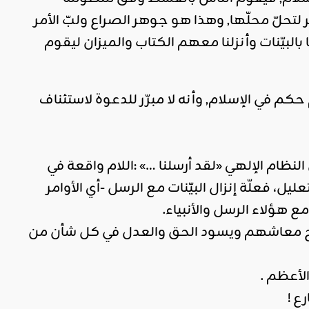
 لتحلّ محلّها, وهذا هو جوهر الصراع ولبّ الأمر
بالبيّنات وأنزلنا معهم الكتاب والميزان ليقوم
حكم في الإسلام, وأنه لا مبرّر للدعوة لاستئناف
النظام الإلهي «لقد أرسلنا …» :اللام واقعة في
 فعلّة إنزال البيّنات مع الرسل -أي الأوامر
 هؤلاء الرسل والأنبياء.
يصلح معاشهم ويسود الحق والعدل في كل شأن من
لأعظم .
ع !