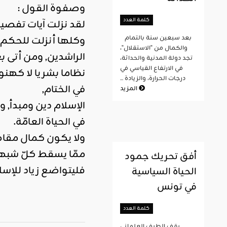
وصفوة القول :
كلمة العدد
لقد نزلت آيات تفصيل
بعد سبعين سنة بالتمام
وكلها أنزلت للحكم ب
والكمال من "الاستقلال"،
الراشدين, ومن أتى 
تجد دولة المدنية والحداثة،
في الارتفاع القياسي في
نظاما بشريا لا كهنوتي
درجات الحرارة، والزيادة ...
في الختام,
المزيد
الإسلام دين ومبدأ, 
في الحياة العامّة.
ولا يكون كمال مقاصد 
ممّا يسقط كلّ شبهة
أفق تحريك جمود
فليتواضع زياد للإسل
الحياة السياسية
في تونس
كلمة العدد
يقف الطيف العلماني