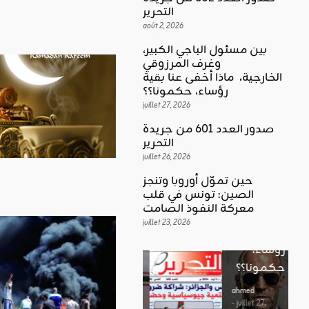
التحرير
août 2, 2026
بين مسئول الباجي الكبير،
وغرف المرزوقي
كلمة العدد
الخارجية، ماذا أخفى عنا بقية
اقليمي ودولي
بين
رؤساء، حكمونا؟؟
حين تموّل
مسئول
juillet 27, 2026
أوروبا
الباجي
صدور العدد 601 من جريدة
وتنجز
الكبير،
اقليمي ودولي
التحرير
الصين:
الغضب
juillet 26, 2026
وغرف
تونس في
بوصلة …
المرزوقي
حين تموّل أوروبا وتنجز
قلب
لا سلاحا
الصين: تونس في قلب
الخارجية،
معركة
معركة النفوذ الصامت
يشهر في
ماذا أخفى
النفوذ
juillet 23, 2026
غير الإتجاه
عنا بقية
الصامت
رؤساء،
ahmed
حكمونا؟؟
ahmed
- août 3, 2026
- juillet 23,
0
2026
ahmed
ستطل القضاي
0
- juillet 27,