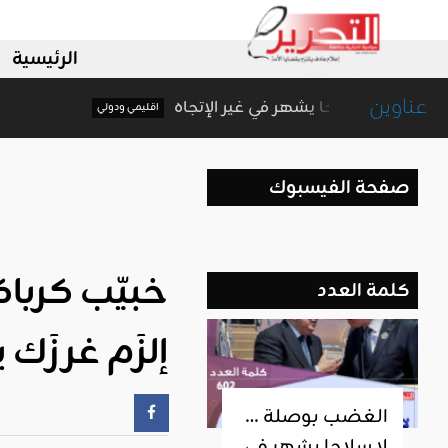
الرئيسية
عناوين
الغضب بوصلة … لا سلاحا يشهر في غير الإتجاه
اقليمي ودولي
صفحة الفيسبوك
خبيّب كرباك
كلمة العدد
إلزَم غرزَك ي
الغضب بوصلة …
لا سلاحا يشهر في