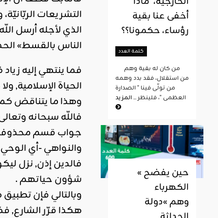
الخارجية، ماذا
التشريعات الربّانيّة
أخفى عنا بقية
الذي لأجله أرسل اللّ
رؤساء، حكمونا؟؟
الناس بالقسط» الحديد
كلمة العدد
فما ينتهي إليه زياد 
من كان له بقية وهم
من استقلال، فقد بدد وهمه
الحياة الإسلامية, ول
من تولّى فينا " الصدارة
العظمى "، فلينظر ...
المزيد
وهذا ما يتناقض كما
فاللّه سبحانه وتعالى
جواب قسم محذوف، وال
والنواهي -أي الوحي 
فالدين إذن, نزل لي
« حين يفضح
شؤون حياتهم .
الكهرباء
وبالتالي فإن تطبيق 
وهم »دولة
هكذا قرّر الشارع, ف
الحداثة