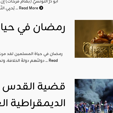
أبو ذرّ التونسيّ (بسّام فرحات) 
Read More
يُحيِي النّفوس ويستنهض الهمم ويشحذ العزائم ويُنعش الأمل في ...
رمضان في حياة
رمضان في حياة المسلمين لقد مرت
Read
دولتَهم دولةَ الخلافة، وتمزّقت بلادهم، وتحكّم الكافرُ المستعمرُ في حياة المسلمين ...
قضية القدس 
الديمقراطية ال