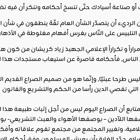
أو صناعة أسيادك حتّى تنسخ أحكامه وتنكر أن فيه نظ
لرديء أن يتصدّر الشأن العام تفّهٌ ينطقون في شأن الع
ون التلبيس على النّاس بغرس أفهام مغلوطة في الأذهان
الناس, فأحكامه قاصرة عن استيعاب مستجدات هذا الزم
ليس طرحا عبثيّا, وإنّما هو من صميم الصراع القديم ا
ة التي تقصي الدين رأسا من الحكم والتشريع والقانون
ابع أن الصراع اليوم ليس من أجل إثبات طبيعة هذا 
وصفها اللاّدين – بوصفها الأهواء والعبث التشريعي-
سلامية، وتغيير المجتمع من مجتمع تقوم علاقاته وأفكا
إسلام حدّد الغاية بأن يعيش المسلمون وفق أحكام ا