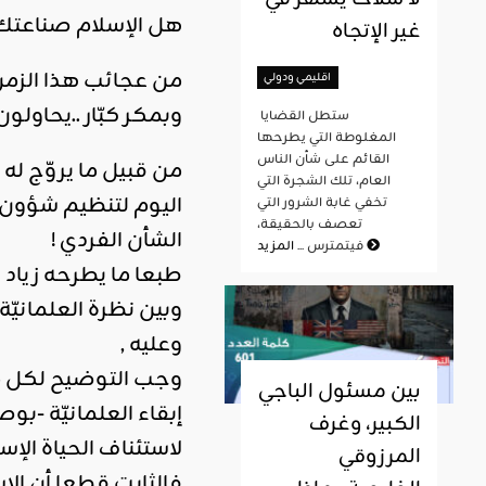
هل الإسلام صناعتك 
غير الإتجاه
من عجائب هذا الزمن ا
اقليمي ودولي
وبمكر كبّار ..يحاول
ستطل القضايا
المغلوطة التي يطرحها
القائم على شأن الناس
العام، تلك الشجرة التي
اليوم لتنظيم شؤون 
تخفي غابة الشرور التي
تعصف بالحقيقة،
الشأن الفردي !
المزيد
فيتمترس ...
طبعا ما يطرحه زياد 
وبين نظرة العلمانيّ
وعليه ,
وجب التوضيح لكل مت
بين مسئول الباجي
إبقاء العلمانيّة -ب
الكبير، وغرف
لاستئناف الحياة الإ
المرزوقي
فالثابت قطعا أن ال