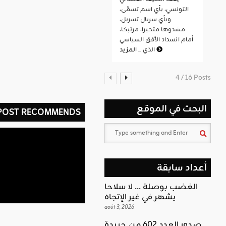
التونسي، بأي اسم تسمّى،
وبأي سربال تسربل،
مشدوها متحيرا، مرتبكا،
أمام انسداد الأفق السياسي
المزيد
الذي ...
4 / 16 Posts
البحث في الموقع
 POST RECOMMENDS
أعداد سابقة
الغضب بوصلة … لا سلاحا
يشهر في غير الإتجاه
août 3, 2026
صدور العدد 602 من جريدة