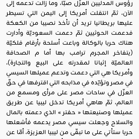
رؤوس المدليين العزّل صبّا، وما زالت تدعمه إلى
الآن، ثمّ انتقلت أمريكا إلى اليمن التي تسيطر
عليها بريطانيا تريد أن تأخذ نصيبا من الكعكة
فدعمت الحوثيين ثمّ دعمت السعوديّة وأدارت
هناك حربا بالوكالة وباعت أسلحة بأرقام فلكيّة
(يتفاخر المجرم ترامب بها أما م الصحافة
العالميّة إثباتا لمقدرته على البيع والتجارة)،
وأمريكا هي التي دعمت وتدعم عميلها السيسي
في مصر وتؤيّده في مذابحه التي اقترفها في حقّ
العزّل في ساحات مصر على مرأى ومسمع من
العالم، ثمّ هاهي أمريكا تدخل ليبيا عن طريق
عميلها وصنيعتها « حفتر » الذي دعمته بالمال
والسلاح وجعلت سيسي مصر يدعمه فأشعلها
حربا ستأتي على ما تبقّى من ليبيا العزيزة، أمّا عن