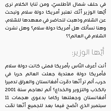
في حلف شمال الأطلسيّ، ومن ثنايا الكلام نرى
أيّها الوزير أنّك تعتبر أمريكا دولة سلام وتبحث
عن السّلام وذهبت لتحاضر في معهدها للسّلام،
وهنا نسألك هل أمريكا دولة سلام؟ وهل نشرت
السّلام في العالم؟؟
أيّها الوزير:
أنت أعرف النّاس بأمريكا فمتى كانت دولة سلام
فأمريكا دولة معتدية جعلت العالم حربا في
حرب، ألم تر أنّها دمّرت أفغانستان والعراق تدميرا
بالكذب والتزوير والخداع؟ ألم تهاجم سنة 2001
أفغانستان وجعلتها ركاما بدعوى هجمات 11
سبتمبر الذي اتّضح فيما بعد للجميع أنّها تمّت