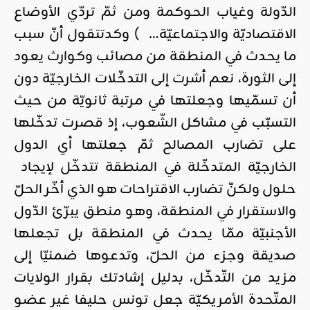
الدّولة وغياب الحوكمة ومن ثمّ تردّي الأوضاع
الاقتصاديّة والاجتماعيّة… ) وكدتتقول أنّ سبب
ما يحدث في المنطقة من مصائب وكوارث يعود
إلى الثورة، نعم أشرت إلى التدخّلات الخارجيّة دون
أن تسمّيها وجعلتها في مرتبة ثانويّة من حيث
التسبّب في مشاكل الشّعوب، إذ قصرت تدخّلها
على تضارب المصالح ثمّ جعلتها أي الدول
الخارجيّة المتدخّلة في المنطقة تتدخّل لإيجاد
حلول ولكنّ تضارب الاقتراحات هو الذي أخّر الحلّ
والاستقرار في المنطقة، وهو منطق يبرّئ الدّول
الأجنبيّة ممّا يحدث في المنطقة بل تجعلها
صديقة وجزء من الحلّ، وتدعوها ضمنيّا إلى
مزيد من التّدخّل، بدليل إشادتك بقرار الولايات
المتّحدة الأمريكيّة جعل تونس حليفا غير عضو