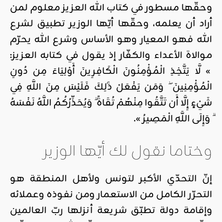
وحقّها مسطور في كتاب الله العزيز معلوم لمن
أراد أن يعلمه، وحقّها أيّها الوزير تطبيق لشرع
الله فهو المعيار وهو الأساس وشرع الله يحرّم
موالاة الأعداء والكفّار إذ يقول في كتابه العزيز:
» لَّا يَتَّخِذِ الْمُؤْمِنُونَ الْكَافِرِينَ أَوْلِيَاءَ مِن دُونِ
الْمُؤْمِنِينَ ۖ وَمَن يَفْعَلْ ذَٰلِكَ فَلَيْسَ مِنَ اللَّهِ فِي
شَيْءٍ إِلَّا أَن تَتَّقُوا مِنْهُمْ تُقَاةً ۗ وَيُحَذِّرُكُمُ اللَّهُ نَفْسَهُ
ۗ وَإِلَى اللَّهِ الْمَصِيرُ ».
وختاما نقول لك أيّها الوزير
إنّ التحدّي الأكبر لتونس ولأهل المنطقة هو
التحرّر الكامل من الاستعمار ومن نفوذه وعملائه
وإقامة دولة تطبّق شريعة أنزلها ربّ العالمين