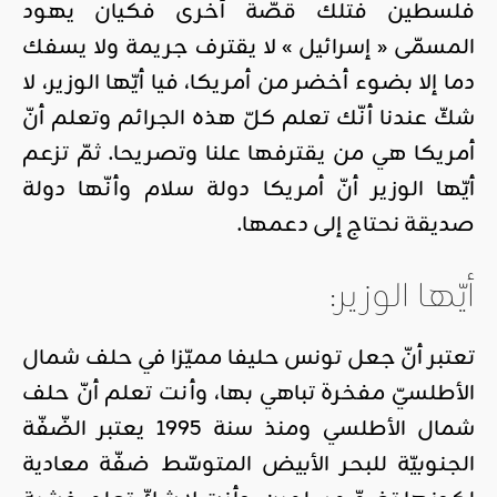
فلسطين فتلك قصّة أخرى فكيان يهود
المسمّى « إسرائيل » لا يقترف جريمة ولا يسفك
دما إلا بضوء أخضر من أمريكا، فيا أيّها الوزير، لا
شكّ عندنا أنّك تعلم كلّ هذه الجرائم وتعلم أنّ
أمريكا هي من يقترفها علنا وتصريحا. ثمّ تزعم
أيّها الوزير أنّ أمريكا دولة سلام وأنّها دولة
صديقة نحتاج إلى دعمها.
أيّها الوزير:
تعتبر أنّ جعل تونس حليفا مميّزا في حلف شمال
الأطلسيّ مفخرة تباهي بها، وأنت تعلم أنّ حلف
شمال الأطلسي ومنذ سنة 1995 يعتبر الضّفّة
الجنوبيّة للبحر الأبيض المتوسّط ضفّة معادية