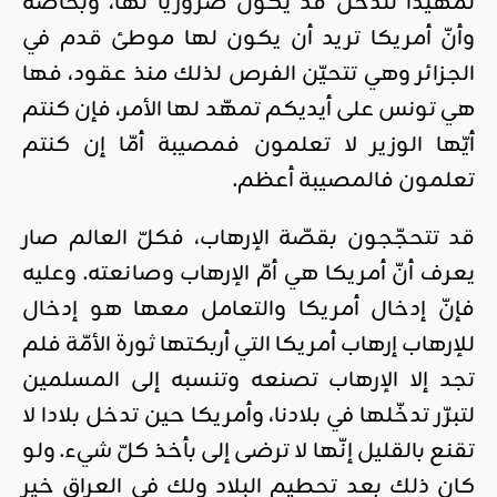
تمهيدا لتدخّل قد يكون ضروريّا لها، وبخاصّة
وأنّ أمريكا تريد أن يكون لها موطئ قدم في
الجزائر وهي تتحيّن الفرص لذلك منذ عقود، فها
هي تونس على أيديكم تمهّد لها الأمر، فإن كنتم
أيّها الوزير لا تعلمون فمصيبة أمّا إن كنتم
تعلمون فالمصيبة أعظم.
قد تتحجّجون بقصّة الإرهاب، فكلّ العالم صار
يعرف أنّ أمريكا هي أمّ الإرهاب وصانعته. وعليه
فإنّ إدخال أمريكا والتعامل معها هو إدخال
للإرهاب إرهاب أمريكا التي أربكتها ثورة الأمّة فلم
تجد إلا الإرهاب تصنعه وتنسبه إلى المسلمين
لتبرّر تدخّلها في بلادنا، وأمريكا حين تدخل بلادا لا
تقنع بالقليل إنّها لا ترضى إلى بأخذ كلّ شيء. ولو
كان ذلك بعد تحطيم البلاد ولك في العراق خير