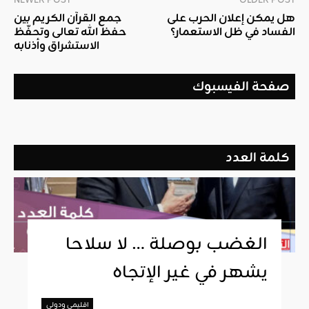
NEWER POST
OLDER POST
هل يمكن إعلان الحرب على
جمع القرآن الكريم بين
الفساد في ظل الاستعمار؟
حفظ الله تعالى وتحفّظ
الاستشراق وأذنابه
صفحة الفيسبوك
كلمة العدد
الغضب بوصلة … لا سلاحا
يشهر في غير الإتجاه
اقليمي ودولي