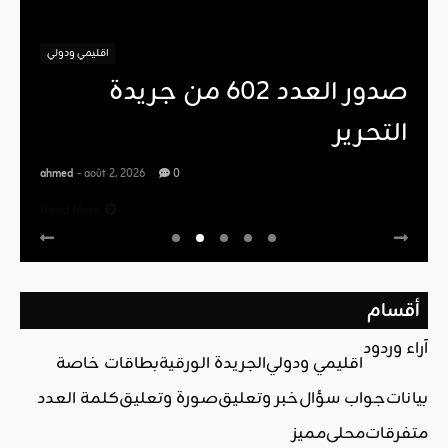
اقليمي ودولي
صدور العدد 602 من جريدة
التحرير
ahmed
- août 2, 2026
0
Read More
أقسام
آراء وردود
اقليمي ودولي
الجريدة الورقية
بطاقات خاصة
بيانات
جواب سؤال
خبر وتعليق
صورة وتعليق
كلمة العدد
متفرقات
محلي
مميز