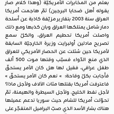
بعلم من المخابرات الأمريكيّة (وهذا كلام صار
يقوله أهل ضحايا البرجين) ثمّ هاجمت أمريكا
العراق سنة 2003 بتقارير مزيّفة كاذبة عن أسلحة
دمار شامل يمتلكها العراق وبان كذبها ومع ذلك
واصلت أمريكا تحطيم العراق، والكلّ سمع
تصريح مادلين أولبرايت وزيرة الخارجيّة السابقة
لأمريكا حين سُئلت عن الحصار الأمريكي للعراق
الذي منع الدّواء فسبّب وقتها موت 500 ألف
طفل عراقي، فقيل لها هل كان الأمر يستحقّ
فأجابت بكلّ وقاحة: » نعم كان الأمر يستحقّ »
فاعترفت أمريكا بقتلها مئات الآلاف ولأجل ماذا؟
لأجل نفط الخليج. ولأجل السيطرة والهيمنة، ثمّ
تحوّلت أمريكا للشام حيث سوريا تدعم عميلها
هناك بشار الأسد الذي صبّ البراميل المتفجّر على