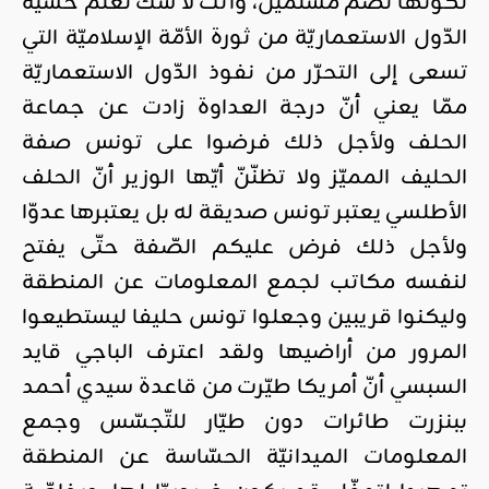
لكونها تضمّ مسلمين، وأنت لا شكّ تعلم خشية
الدّول الاستعماريّة من ثورة الأمّة الإسلاميّة التي
تسعى إلى التحرّر من نفوذ الدّول الاستعماريّة
ممّا يعني أنّ درجة العداوة زادت عن جماعة
الحلف ولأجل ذلك فرضوا على تونس صفة
الحليف المميّز ولا تظنّنّ أيّها الوزير أنّ الحلف
الأطلسي يعتبر تونس صديقة له بل يعتبرها عدوّا
ولأجل ذلك فرض عليكم الصّفة حتّى يفتح
لنفسه مكاتب لجمع المعلومات عن المنطقة
وليكنوا قريبين وجعلوا تونس حليفا ليستطيعوا
المرور من أراضيها ولقد اعترف الباجي قايد
السبسي أنّ أمريكا طيّرت من قاعدة سيدي أحمد
ببنزرت طائرات دون طيّار للتّجسّس وجمع
المعلومات الميدانيّة الحسّاسة عن المنطقة