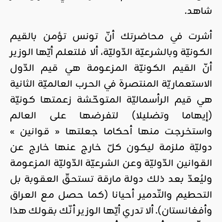
شاهد.
أشرت في محاضرتك أنّ تونس تؤمن بالقيم
الكونيّة وبالشرعيّة الدّوليّة، ألا فلتعلم أيّها الوزير
أنّ القيم الكونيّة المزعومة هي قيم الدّول
الاستعماريّة المنتصرة في الحرب العالميّة الثانية
هي قيم الرأسماليّة المتوحّشة زعمتها كونيّة
(إيهاما وتضليلا) لتفرضها على العالم
واستخرجت منها أحكاما جعلتها « قوانين »
دوليّة ملزمة ليكون كلّ خارج عنها خارج عن
القوانين الدّوليّة وعن الشرعيّة الدّوليّة المزعومة
وليُعدّ بعد ذلك دولة مارقة تستحقّ العقوبة بل
التحطيم والتّدمير أحيانا (كما حصل مع العراق
وأفغانستان). ألا تدري أيّها الوزير أنّك بقولك هذا