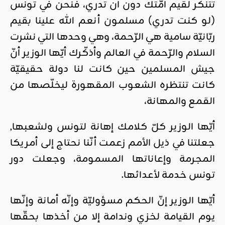
تتنكّر لقيم أمّتك دون أن تدري، فنحن في تونس
(لو كنت تدري) مسلمون أنعم الله علينا بقيم
ربّانيّة سامية هي الرّحمة، وهي وحدها التي نشرت
السلام والرّحمة في العالم وأذكّرك أيّها الوزير أنّ
جيش المسلمين حين كانت لنا دولة حقيقيّة
كانت تنتظره الشعوب المقهورة ليخلّصها من
القمع والمهانة،
أيّها الوزير كلّ كلامك إهانة لتونس ولشعبها,
جعلتنا في ذيل الأمم زعمت أنّنا نحتاج إلى أمريكا
المجرمة وإعاناتها المسمومة، وجعلت دور
تونس خدمة لأعدائها.
أيّها الوزير إنّ الحكم مسؤوليّة وإنّه أمانة وإنّها
يوم القيامة لخزي وندامة إلا من أخذها بحقّها