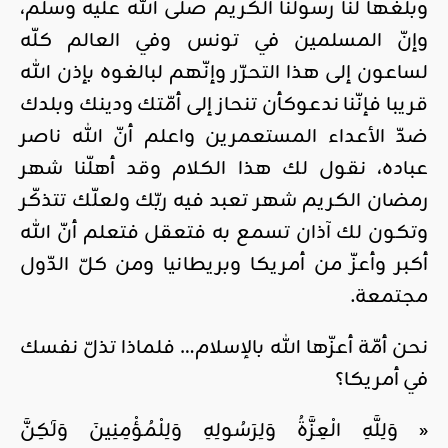
وبلّغها لنا رسولنا الكريم صلّى الله عليه وسلّم،
وإنّ المسلمين في تونس وفي العالم كلّه
لساعون إلى هذا التحرّر وإنّهم لبالغوه بإذن الله
قريبا فإنّنا ندعوكأن تنحاز إلى أمّتك ودينك وبلدك
ضدّ الأعداء المستعمرين واعلم أنّ الله ناصر
عباده، نقول لك هذا الكلام وقد أهلّنا شهر
رمضان الكريم شهر تعبد فيه ربّك ولعلّك تتذكّر
وتكون لك آذان تسمع به فتعقل فتعلم أنّ الله
أكبر وأعزّ من أمريكا وبريطانيا ومن كلّ الدّول
مجتمعة.
نحن أمّة أعزّها الله بالإسلام… فلماذا تذلّ نفسك
في أمريكا؟
« وَلِلَّهِ الْعِزَّةُ وَلِرَسُولِهِ وَلِلْمُؤْمِنِينَ وَلَٰكِنَّ