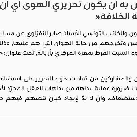
ه أن يكون تحريري الهوى أي أن يكو
ة الخلافة
«
ن والكاتب التونسي الأستاذ صابر النفزاوي عن مساندت
ن وتخرجهم من حالة الهوان التي هم عليها, وذلك 
 السبت الفرط بمقره المركزي بأريانة, تحت عنوان: « ث
ن والمشاركين من قيادات حزب التحرير على استضاف
ت ضرورة عقلية, بداهة من بداهات العقل المجرّد لأ
تضعاف. وان لا بدّ لإيجاد كيان تنصهم فيهم ط