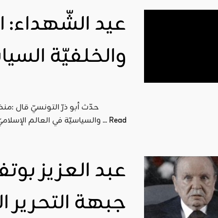
عيد الشّهداء: ال
والخلفيّة السيا
حدّث أبو ذرّ التونسيّ قال :م
Read
والسياسيّة في العالم الإسلاميّ موجة من الاستعمال العشوائيّ للمصطلحات أغرقتها في ...
عبد العزيز بو
جبهة التحرير ال