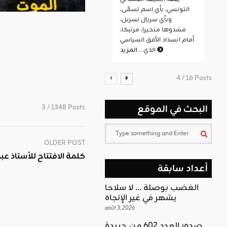
التونسي، بأي اسم تسمّى،
وبأي سربال تسربل،
مشدوها متحيرا، مرتبكا،
أمام انسداد الأفق السياسي
المزيد
الذي ...
4 / 16 Posts
3 / 1348 Posts
البحث في الموقع
OLDER POST
كلمة الافتتاح للأستاذ عب
أعداد سابقة
الغضب بوصلة … لا سلاحا
يشهر في غير الإتجاه
août 3, 2026
صدور العدد 602 من جريدة