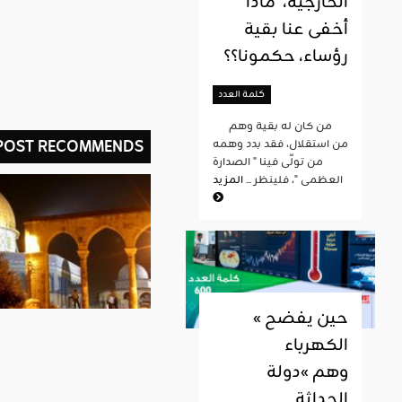
الخارجية، ماذا
أخفى عنا بقية
رؤساء، حكمونا؟؟
كلمة العدد
من كان له بقية وهم
 POST RECOMMENDS
من استقلال، فقد بدد وهمه
من تولّى فينا " الصدارة
العظمى "، فلينظر ...
المزيد
« حين يفضح
الكهرباء
وهم »دولة
الحداثة