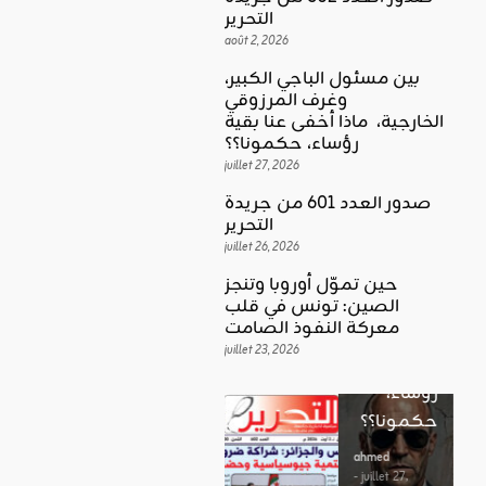
التحرير
août 2, 2026
بين مسئول الباجي الكبير،
وغرف المرزوقي
كلمة العدد
الخارجية، ماذا أخفى عنا بقية
اقليمي ودولي
بين
رؤساء، حكمونا؟؟
حين تموّل
مسئول
juillet 27, 2026
أوروبا
الباجي
صدور العدد 601 من جريدة
وتنجز
الكبير،
اقليمي ودولي
التحرير
الصين:
الغضب
juillet 26, 2026
وغرف
تونس في
بوصلة …
المرزوقي
حين تموّل أوروبا وتنجز
قلب
لا سلاحا
الصين: تونس في قلب
الخارجية،
معركة
معركة النفوذ الصامت
يشهر في
ماذا أخفى
النفوذ
juillet 23, 2026
غير الإتجاه
عنا بقية
الصامت
رؤساء،
ahmed
حكمونا؟؟
ahmed
- août 3, 2026
- juillet 23,
0
2026
ahmed
ستطل القضاي
0
- juillet 27,