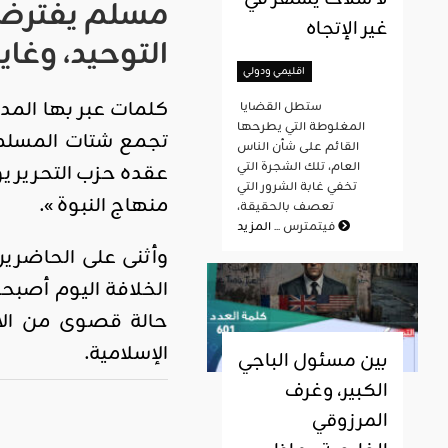
مسلم يفترض ب
غير الإتجاه
التوحيد، وغاي
اقليمي ودولي
كلمات عبر بها المدو
ستطل القضايا
المغلوطة التي يطرحها
تجمع شتات المسلمي
القائم على شأن الناس
العام، تلك الشجرة التي
عقده حزب التحرير يوم
تخفي غابة الشرور التي
منهاج النبوة ».
تعصف بالحقيقة،
المزيد
فيتمترس ...
وأثنى على الحاضري
الخلافة اليوم أصبح
حالة قصوى من الاس
الإسلامية.
بين مسئول الباجي
الكبير، وغرف
المرزوقي