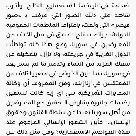
ضخمة في تاريخها الاستعماري الكالح. وأقرب
شاهد على ذلك الصور التي عرفت بـ »صور
قيصر » التي وثقت، باعتراف المنظمات الحقوقية
الدولية، جرائم سفاح دمشق في قتل الآلاف من
المعارضين في سوريا. ومع هذا كله تواطأت
الدول الغربية في جريمته، ولا تزال، بتمكينه من
سفك المزيد من الدماء وتدمير ما لم يدمر بعد
في سوريا، هذا دون الخوض في مصير الآلاف من
المعتقلين في زنازينه، ومن المعروف أن وكالة
المخابرات الأمريكية سي آي إيه كانت تستعين
بخدمات جلاوزة بشار في التحقيق مع المعارضين
من أهل سوريا بعيدا عن سلطة القانون وحقوق
الإنسان… فأين الشعور الإنساني المزعوم عند
هذه العواصم الاستعمارية؟ وقل مثل ذلك عن