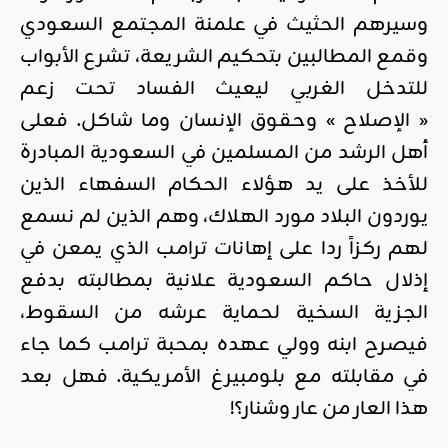
وسيرهم الحثيث في علمنة المجتمع السعودي
وقمع المطالبين بتحكيم الشريعة، تشرع الأبواب
للتدخل الغربي ليعيث الفساد تحت زعم
« الإصلاح » وحقوق الإنسان وما شاكل. فعلى
أهل الرشد من المسلمين في السعودية المبادرة
للأخذ على يد هؤلاء الحكام السفهاء الذين
يوردون البلاد مورد الهلاك، وهم الذين لم نسمع
لهم ركزاً ردا على إهانات ترامب الذي يمعن في
إذلال حاكم السعودية علانية بمطالبته بدفع
الجزية السخية لحماية عرشه من السقوط،
فيصرح ابنه وولي عهده بمحبة ترامب كما جاء
في مقابلته مع بلومبيرغ الأمريكية. فهل بعد
هذا العار من عار وشنار؟!