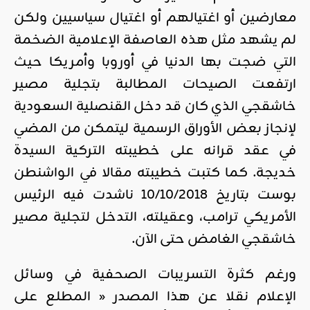
معارضين أو اغتيالهم أو اغتيال سياسيين ولكن
لم يشهد مثل هذه العاصفة الإعلامية الضخمة
التي ضجت بها الدنيا في أوروبا وأمريكا حيث
ارتفعت الصيحات المطالبة بتجلية مصير
خاشقجي الذي كان قد دخل القنصلية السعودية
لإنجاز بعض الأوراق الرسمية ليتمكن من المضي
في عقد قرانه على خطيبته التركية السيدة
خديجة. كما كتبت خطيبته مقالا في الواشنطن
بوست بتاريخ 10/10/2018 ناشدت فيه الرئيس
الأمريكي ترامب، وعقيلته، التدخل لتجلية مصير
خاشقجي الغامض حتى الآن.
ورغم كثرة التسريبات الصحفية في وسائل
الإعلام نقلا عن هذا المصدر « المطلع على