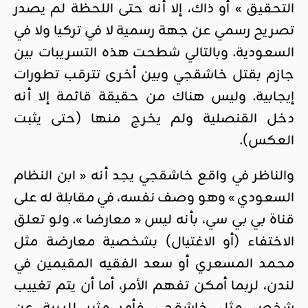
التحقيق » أو ذاك، إلا أنه حتى اللحظة لم يصدر
تصريح رسمي عن جهة رسمية لا في تركيا ولا في
السعودية. وبالتالي شطحت هذه التسريبات بين
جازم بقتل خاشقجي وبين أخرى تترقب تطورات
إيجابية. وليس هناك من حقيقة قائمة إلا أنه
دخل القنصلية ولم يخرج منها (حتى يثبت
العكس).
والناظر في واقع خاشقجي يجد أنه « ابن النظام
السعودي » وهو وصف نفسه، في مقابلة له على
قناة بي بي سي، بأنه ليس « معارضا ». ولو تعلق
الاختفاء (أو الاغتيال) بشخصية معارضة مثل
محمد المسعري أو سعد الفقيه المقيمين في
لندن، لربما أمكن تفهم الأمر، أما أن يتم تغييب
شخص مثل خاشقجي فأمر مثير للريبة عن