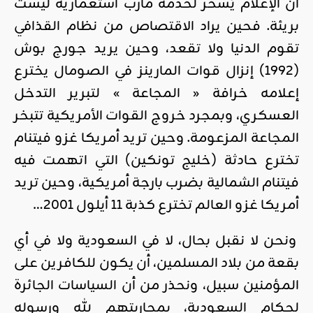
أن الإعلام يُسخَّر لخدمة مآرب استعمارية ليست
بريئة. فحين يراد الاقتصاص من نظام القذافي
تقوم الدنيا ولا تقعد، وحين يريد جورج بوش
(1992) إنزال قوات المارينز في الصومال يخترع
إعلامه خرافة « المجاعة » لتبرير التدخل
العسكري، وبمجرد خروج القوات الأمريكية تتبخر
المجاعة المزعومة. وحين تريد أمريكا غزو فيتنام
تخترع حادثة (خليج تونكين) التي اتهمت فيه
فيتنام الشمالية بضرب بارجة أمريكية، وحين تريد
أمريكا غزو العالم تخترع كذبة 11 أيلول 2001…
ونحن لا نقبل بحال، لا في السعودية ولا في أي
بقعة من بلاد المسلمين، أن يكون للكافرين على
المؤمنين سبيل، ونحذر من أن السياسات الجائرة
لحكام السعودية، بمحاربتهم لله ورسوله