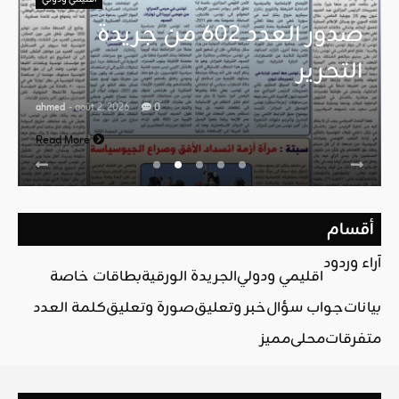
صدور العدد 602 من جريدة
التحرير
ahmed
- août 2, 2026
0
Read More
أقسام
آراء وردود
اقليمي ودولي
الجريدة الورقية
بطاقات خاصة
بيانات
جواب سؤال
خبر وتعليق
صورة وتعليق
كلمة العدد
متفرقات
محلي
مميز