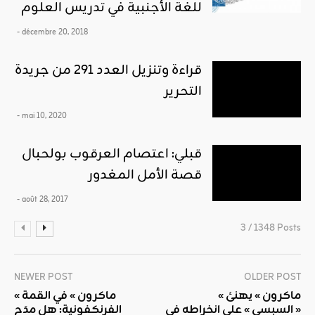
للغة الأجنبية في تدريس العلوم
- décembre 20, 2018
قراءة وتنزيل العدد 291 من جريدة
التحرير
- mai 10, 2020
قبلي: اعتصام العرقوب بولحبال
قصة الأمل المغدور
- août 28, 2017
3 / 1348 Posts
NEWER POST
OLDER POST
« ماكرون » يهنئ
« ماكرون » في القمة
« السبسي » على انخراطه في
الفرنكفونية: هل مدَح