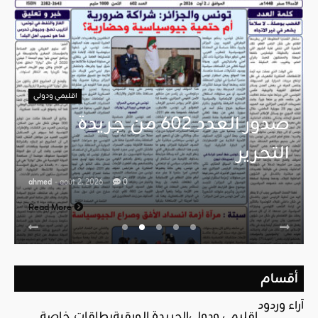
اقليمي ودولي
صدور العدد 602 من جريدة
التحرير
ahmed
- août 2, 2026
0
Read More
أقسام
آراء وردود
اقليمي ودولي
الجريدة الورقية
بطاقات خاصة