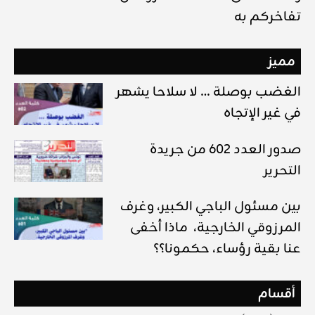
تفاخركم به
مميز
الغضب بوصلة … لا سلاحا يشهر
في غير الإتجاه
صدور العدد 602 من جريدة
التحرير
بين مسئول الباجي الكبير، وغرف
المرزوقي الخارجية، ماذا أخفى
عنا بقية رؤساء، حكمونا؟؟
أقسام