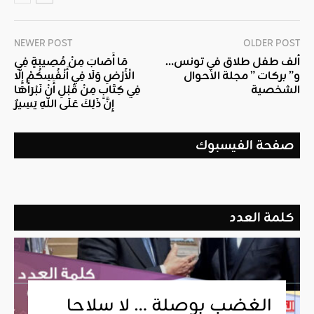
NEWER POST
OLDER POST
ألف طفل طلاق في تونس…
مَا أَصَابَ مِنْ مُصِيبَةٍ فِي
و” بركات ” مجلة الأحوال
الْأَرْضِ وَلَا فِي أَنْفُسِكُمْ إِلَّا
الشخصية
فِي كِتَابٍ مِنْ قَبْلِ أَنْ نَبْرَأَهَا
إِنَّ ذَلِكَ عَلَى اللَّهِ يَسِيرٌ
صفحة الفيسبوك
كلمة العدد
الغضب بوصلة … لا سلاحا