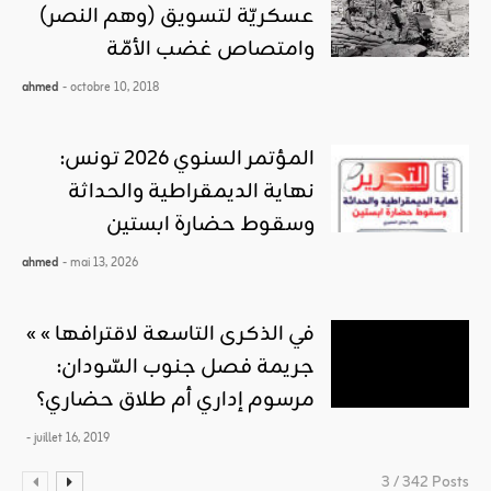
عسكريّة لتسويق (وهم النصر)
وامتصاص غضب الأمّة
ahmed
- octobre 10, 2018
المؤتمر السنوي 2026 تونس:
نهاية الديمقراطية والحداثة
وسقوط حضارة ابستين
ahmed
- mai 13, 2026
« في الذكرى التاسعة لاقترافها »
جريمة فصل جنوب السّودان:
مرسوم إداري أم طلاق حضاري؟
- juillet 16, 2019
3 / 342 Posts