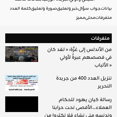
بيانات
جواب سؤال
خبر وتعليق
صورة وتعليق
كلمة العدد
متفرقات
محلي
مميز
متفرقات
من الأندلس إلى غزّة: « لقد كان
في قصصهم عبرةٌ لأولي
الألباب »
تنزيل العدد 400 من جريدة
التحرير
رسالة كيان يهود للحكام
العملاء…الأقصى تحت حرابنا
وندنسه متى نشاء فلا تكثروا من