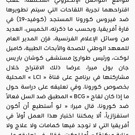
مواقع التواصل الإلكتروني المختلفة، عقب
اقتراحهما تجربة اللقاحات التي سيتم تطويرها
ضد فيروس كورونا المستجد (كوفيد-19) في
قارة أفريقيا. وبحسب ما ذكرته، الخميس، العديد
من وسائل الإعلام الفرنسية، فإن المدير العام
للمعهد الوطني للصحة والأبحاث الطبية، كاميل
لوكت، ورئيس طوارئ مستشفى كوشان باريس
جان بول ميرا، عرضا ذلك الاقتراح خلال
مشاركتها في برنامج على قناة « LCI » المحلية
بخصوص كورونا. وفي تعليقه على دراسة حول
ما إذا كان لقاح « BCG » المطبق ضد السل فعالاً
ضد كورونا، قال ميرا: « لو أستطيع أن أكون
استفزازياً، ألا يمكننا اختبار هذا العمل أولاً في
أفريقيا التي لا توجد فيها كمامات ولا علاج ولا