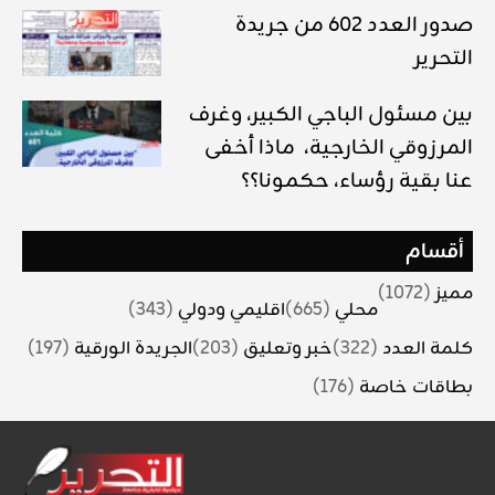
صدور العدد 602 من جريدة
التحرير
بين مسئول الباجي الكبير، وغرف
المرزوقي الخارجية، ماذا أخفى
عنا بقية رؤساء، حكمونا؟؟
أقسام
مميز
(1072)
محلي
(665)
اقليمي ودولي
(343)
كلمة العدد
(322)
خبر وتعليق
(203)
الجريدة الورقية
(197)
بطاقات خاصة
(176)