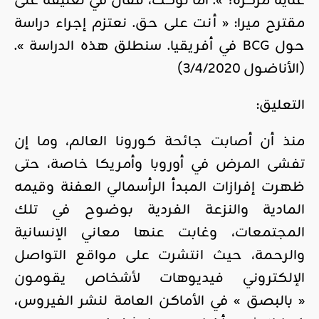
عناية مركزة؟ ». أما لوكت، فقال في تعليقه على
مقترح ميرا: « أنت على حق. نعتزم إجراء دراسة
حول BCG في أفريقيا. سنطلق هذه الدراسة ».
(الأناضول 3/4/2020)
التعليق:
منذ أن أصابت جائحة كورونا العالم، وما إن
تفشى المرض في أوروبا وأمريكا خاصة، حتى
ظهرت إفرازات المبدأ الرأسمالي العفنة وقيمه
المادية والنزعة الفردية بوضوح في تلك
المجتمعات، وغابت عنها معاني الإنسانية
والرحمة، حيث انتشرت على مواقع التواصل
الإلكتروني فيديوهات لأشخاص يقومون
« بالبصق » في الأماكن العامة لنشر الفيروس،