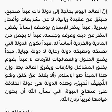
إنّ العالم اليوم بحاجة إلى دولة ذات مبدأ صحيح،
منبثق عن عقيدة ربانية، لا عن تشريعات وأفكار
بشرية، مبدأ ينظر للإنسان بوصفه إنساناً بغض
النظر عن دينه وعرقه وجنسه، مبدأ لا يجعل من
المادية والفردية أساساً له، مبدأ تكون الدولة التي
تعتنقه وتطبقه دولة رعاية لا دولة جباية، مبدأ
يضع الحلول والمعالجات للأزمات لا مبدأ يقوم
بخلق المشاكل والأزمات ويغرق العالم بها. وإن
هذا المبدأ هو الإسلام ﴿ألَا يَعْلَمُ مَنْ خَلَقَ وَهُوَ
اللَّطِيفُ الْخَبِيرُ﴾، وهذه الدولة هي دولة الخلافة
على منهاج النبوة، التي نسأل الله أن يكون
قيامها قريباً بإذن الله.