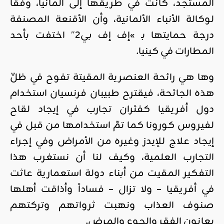
المستجد، كانت في طريقها إلى ألمانيا، وفقاً
لوكالة الأنباء الألمانية، وأن الأقنعة المصنفة
درجة حمايتها بـ »إف إف بي2″ اختفت بأحد
المطارات في كينيا.
وها هي رائحة العنصرية المقيتة تفوح في ظلِّ
هذه الجائحة، فيقترح طبيبان فرنسيان استخدام
دول أفريقيا كفئران تجارب في إيجاد لقاح
لفيروس كورونا كما تمّ استخدامها من قبل في
إيجاد علاج للإيدز وغيره من الأمراض وفي إجراء
التجارب العلمية، وكيف لنا أن نستغرب هذا
التفكير المقيت من أبناء دولة استعمارية عاثت
في أفريقيا – ولا تزال – فساداً وأذاقت أهلها
صنوف العذاب ونهبت ثرواتهم وتركتهم
يعانون الفقر والجوع والمرض.