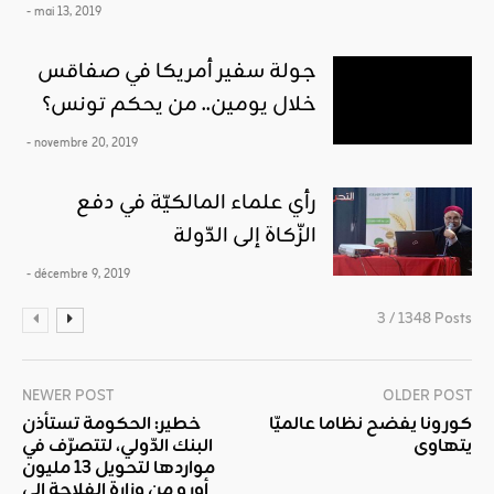
- mai 13, 2019
جولة سفير أمريكا في صفاقس
خلال يومين.. من يحكم تونس؟
- novembre 20, 2019
رأي علماء المالكيّة في دفع
الزّكاة إلى الدّولة
- décembre 9, 2019
3 / 1348 Posts
NEWER POST
OLDER POST
كورونا يفضح نظاما عالميّا
خطير: الحكومة تستأذن
يتهاوى
البنك الدّولي، لتتصرّف في
مواردها لتحويل 13 مليون
أورو من وزارة الفلاحة الى