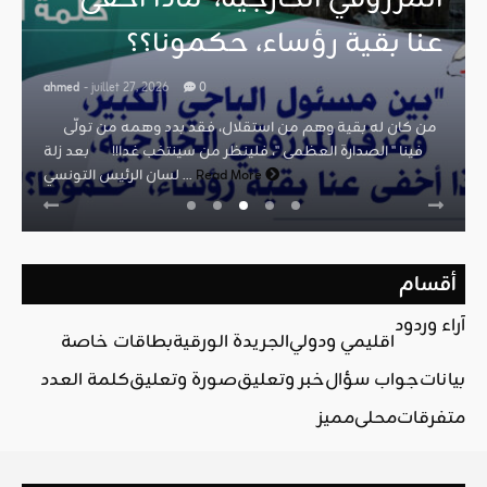
عنا بقية رؤساء، حكمونا؟؟
ahmed
- juillet 27, 2026
0
من كان له بقية وهم من استقلال، فقد بدد وهمه من تولّى
فينا " الصدارة العظمى "، فلينظر من سينتخب غدا!! بعد زلة
Read More
لسان الرئيس التونسي ...
أقسام
آراء وردود
اقليمي ودولي
الجريدة الورقية
بطاقات خاصة
بيانات
جواب سؤال
خبر وتعليق
صورة وتعليق
كلمة العدد
متفرقات
محلي
مميز