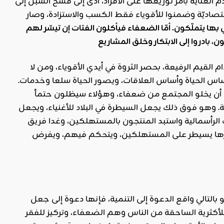
لعناية بأمر توزيعها على الأفراد، أدى إلى فسح السبل إلى
اقتصاديّة وضمنوا للأقوياء فقط الكسب والاستزادة، وصار
بها يتملّكون. أمّا الضعفاء فيأكلون الفتات إن تيسّر لهم
 القيم الرفيعة، بحصر الثروة في أيدي الأقوياء، ومن لا
 أساس الحياة وأساس العلاقات، ويصور الحياة سلعا وخدمات.
حيل أن يخلو المجتمع من ضعفاء، وهؤلاء سيظلون حتماً
ة. وهو فوق ذلك يجعل السيطرة في البلاد للأغنياء، ويجعل
الرأسمالية واستبد المنتجون بالمستهلكين، وغدا فريق
غيرها يسيطر على المستهلكين، ويتحكم فيهم، ويفرض
لتالي واقع الدعوة إلى التنمية، فإنها دعوة إلى جعل
لأكثرية الساحقة من الناس وهم الضعفاء، وتركيز للفقر