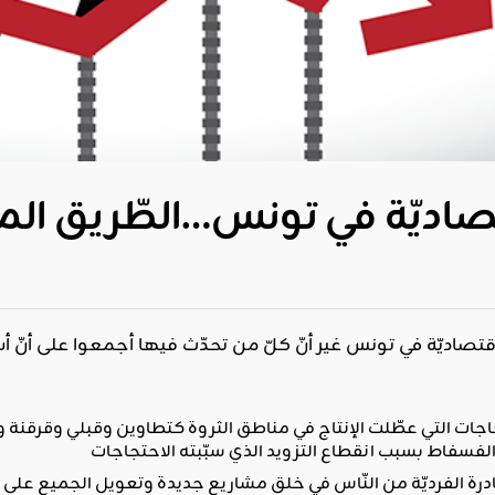
قتصاديّة في تونس…الطّريق ال
اقتصاديّة في تونس غير أنّ كلّ من تحدّث فيها أجمعوا على أنّ أ
اجات التي عطّلت الإنتاج في مناطق الثروة كتطاوين وقبلي وقرق