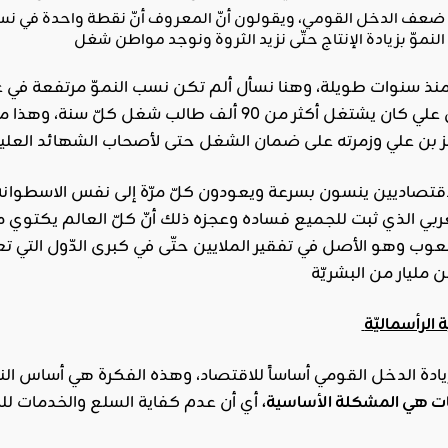
قولهم- أنّه في عهد بن علي كان يشتغل أكثر من 90 ألف
ز بن علي وزمرته على ضمان الشغل حتى لأصحاب الشهائد العليا
الاقتصاديين ينسون بسرعة ويعودون كلّ مرّة إلى نفس الاسطوانة.
لغربي الذي ثبت للجميع فساده وعجزه ذلك أنّ كلّ العالم يكتو
وب وهو الأصل في تفقير الملايين حتّى في كبرى الدّول التي تعتبر
ادة الدخل القومي أساساً للاقتصاد، وهذه الفكرة هي أساس النظ
ات هي المشكلة الأساسية،
أي أن عدم كفاية السلع والخدمات لل