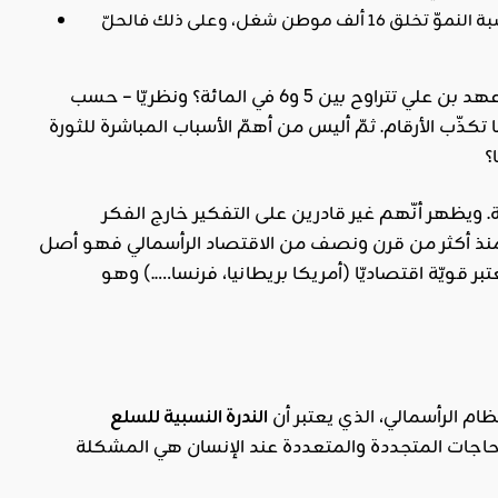
ضعف نسب النّموّ. بسبب ضعف الدخل القومي، ويقولون أنّ المعروف أنّ نقطة واحدة في نسبة النموّ تخلق 16 ألف موطن شغل، وعلى ذلك فالحلّ
هذا الحديث مكرّر معاد منذ سنوات طويلة، وهنا نسأل ألم تكن نسب النموّ مرتفعة في عهد بن علي تتراوح بين 5 و6 في المائة؟ ونظريّا – حسب
 طالب شغل كلّ سنة، وهذا ما تكذّب الأرقام. ثمّ أليس من أهمّ الأسباب المباشرة للثورة
؟
 ويظهر أنّهم غير قادرين على التفكير خارج الفكر
ي منذ أكثر من قرن ونصف من الاقتصاد الرأسمالي فهو أصل
 قويّة اقتصاديّا (أمريكا بريطانيا، فرنسا…..) وهو
ام الرأسمالي، الذي يعتبر أن
الندرة النسبية للسلع
حاجات المتجددة والمتعددة عند الإنسان هي المشكلة