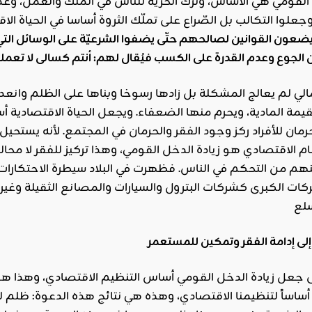
القومي هي الأساس، وترك الحرية للناس في الملك والعمل، وعدم ا
جعلوا التكالب بل الصّراع على تملّك الثروة أساسا في الحياة ال
اقليمي ودولي
 يضعون القوانين لصالحهم حتّى يضفوا الشرعيّة على الوسائل التي 
صدور
العدد 601
من جريدة
مالي لم يعالج المشكلة بل زادها رسوخا وبناها على الظلم وانعدام
التحرير
القيمة المادية، ويحرم منها الضعفاء. ويجعل الحياة الاقتصادية
حرمان للأفراد ركز وجود الفقر والحرمان في المجتمع. لأنه يست
ahmed
- juillet 26,
م الاقتصادي هو زيادة الدخل القومي، وهذا تركيز للفقر لا محال
2026
م من التحكم في الناس. فظهرت في البلاد سيطرة الاحتكارات 
0
ات الكبرى كشركات البترول والسيارات والمصانع الثقيلة و
Read More
 جعل زيادة الدخل القومي أساس التنظيم الاقتصادي، وهذا هو با
أساساً لتنظيمنا الاقتصادي، وهذه هي نتائج هذه الدعوة: ظلم ل