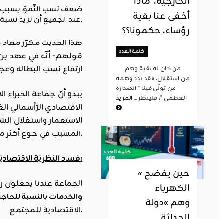
الخارجية، ماذا
أخفى عنا بقية
عند الجميع أن نزيد نسبة النموّ بزيادة الإنتاج حتّى نزيد الثروة ونوجد مواطن شغل.
رؤساء، حكمونا؟؟
كلمة العدد
ارتفاع نسب البطالة وعج
من كان له بقية وهم
من استقلال، فقد بدد وهمه
من تولّى فينا " الصدارة
يبدو أنّ جماعة الخبراء 
العظمى "، فلينظر ...
المزيد
الاقتصادي الرّأسمالي ا
الاستعمار واستغلال الشع
المسبب في جوع أكثر من مليار من البشريّة.
فساد النظريّة الاقتصاديّة الرأسماليّة:
« حين يفضح
الجماعة عندنا يجعلون زي
الكهرباء
والخدمات بالنسبة للحاج
وهم »دولة
الاقتصادية للمجتمع.
الحداثة