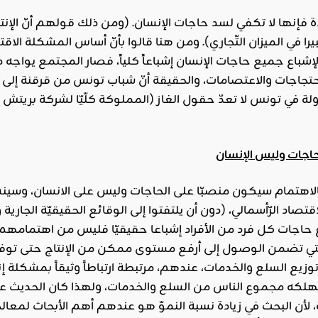
 فإنها لا تكفي لسد حاجات الإنسان. (ومن ذلك قولهم أنّ الإنتا
كبيرا في الميزان التّجاري). ومن هنا قالوا بأنّ أساس المشكلة ا
إشباع جميع حاجات الإنسان إشباعاً كلياً، فصار المجتمع يواجه
الاحتجاجات والاعتصامات، والحقيقة أنّ شباب تونس من قرقنة إل
دّولة في تونس لا تعدّ حقول الغاز (المملوكة كلّيّا لشركة بريتش 
اجات وليس الإنسان
 فالاهتمام سيكون منصبّا على الحاجات وليس على الانسان، وسينشغل
صاد الرّأسمالي، (دون أن يلتفتوا إلى الوقائع الحقيقيّة الجارية 
اع حاجات كل فرد من الأفراد إشباعا حقيقيّا فليس من اهتمامهم و
يع السلع والخدمات، عندهم، مرتبطة ارتباطاً وثيقاً بمشكلة 
تهلكه مجموع الناس من السلع والخدمات، ولهذا كان الحديث عن
لأن البحث في زيادة نسبة النموّ هو عندهم أهم الأبحاث لمعالج