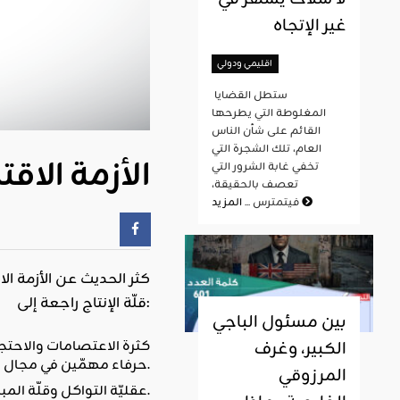
غير الإتجاه
اقليمي ودولي
ستطل القضايا
المغلوطة التي يطرحها
القائم على شأن الناس
العام، تلك الشجرة التي
الأزمة الا
تخفي غابة الشرور التي
تعصف بالحقيقة،
المزيد
فيتمترس ...
كثر الحديث عن الأزمة ال
قلّة الإنتاج راجعة إلى:
بين مسئول الباجي
كثرة الاعتصامات والاحتج
الكبير، وغرف
حرفاء مهمّين في مجال الفسفاط بسبب انقطاع التزويد الذي سبّبته الاحتجاجات.
المرزوقي
عقليّة التواكل وقلّة المبادرة الفرديّة من النّاس في خلق مشاريع جديدة وتعويل الجميع على الدّولة في التشغيل.