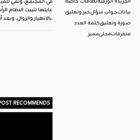
الجريدة الورقية
بطاقات خاصة
في المجتمع، ونفي للقي
غايتها تثبيت النظام الر
بيانات
جواب سؤال
خبر وتعليق
بالانهيار والزوال، وبعد أن صارت هذه البلاد على وشك التحرير.
صورة وتعليق
كلمة العدد
متفرقات
محلي
مميز
 POST RECOMMENDS