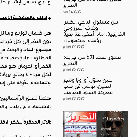
والذي يسعى لإشباع حاجاته إنما هو الفرد سواء أكان إشباعه لها مباشرة كالأكل، أو عن طريق إشباع المجموع كالدفاع عن الأمة.
التحرير
août 2, 2026
:
ولذلك فالمشكلة الاقتصا
بين مسئول الباجي الكبير،
وغرف المرزوقي
كلمة العدد
الخارجية، ماذا أخفى عنا بقية
اقليمي ودولي
بين
رؤساء، حكمونا؟؟
دون النظر إلى كل فرد من
حين تموّل
مسئول
juillet 27, 2026
مجموع البلاد
. والبحث في
أوروبا
الباجي
صدور العدد 601 من جريدة
المطلوب علاجهما هما عد
وتنجز
الكبير،
اقليمي ودولي
التحرير
الفقر أو الحرمان هو فقر
الصين:
الغضب
juillet 26, 2026
وغرف
لكل فرد – لا يعالج بزيادة
تونس في
بوصلة …
المرزوقي
حين تموّل أوروبا وتنجز
وتساعده الدّولة على إشباع جميع الحاجات الكمالية.
قلب
لا سلاحا
الصين: تونس في قلب
الخارجية،
معركة
معركة النفوذ الصامت
يشهر في
ماذا أخفى
هكذا تصوّر الرأسماليون ا
النفوذ
juillet 23, 2026
غير الإتجاه
عنا بقية
الاقتصاد » في بلدنا، والحال أن المشكلة هي توزيع الثروة.
الصامت
رؤساء،
ahmed
حكمونا؟؟
ahmed
- août 3, 2026
الآثار المدمّرة للفكر الاقتصادي الرّأسمالي:
- juillet 23,
0
2026
ahmed
ستطل القضاي
0
- juillet 27,