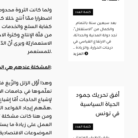
ولما كانت الثروة محدودة
كلمة العدد
اضطرارا ممّا أنتج خللا 
بعد سبعين سنة بالتمام
كفاية السلع والخدمات ل
والكمال من "الاستقلال"،
من قلّة الإنتاج وكثرة 
تجد دولة المدنية والحداثة،
في الارتفاع القياسي في
الاستعماريّة ويرى أنّ ال
درجات الحرارة، والزيادة ...
للمستعمر.
المزيد
:
المشكلة عندهم هي الح
وهذا أوّل الزلل والزّيغ
تعلّموها في جامعات الاقت
أفق تحريك جمود
لإشباع الحاجات أمّا إشب
الحياة السياسية
همّهم إيجاد القواعد التي تضمن الوصول إلى أرفع مستوى ممكن من الإنتاج حتى توفر السلع والخدمات لمجموعة الناس لا لكل فرد منهم.
في تونس
ومن هنا كانت مشكلة توز
العمل على زيادة ما يس
كلمة العدد
الموضوعات الاقتصادية، 
يقف الطيف العلماني