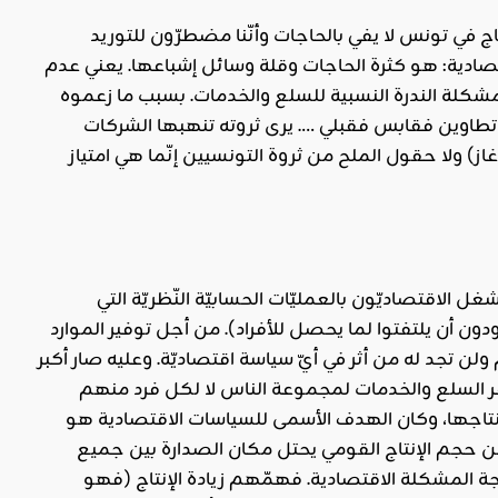
ج في تونس لا يفي بالحاجات وأنّنا مضطرّون للتوريد
لاقتصادية: هو كثرة الحاجات وقلة وسائل إشباعها. يعني عدم
 مشكلة الندرة النسبية للسلع والخدمات. بسبب ما زعموه
ى تطاوين فقابس فقبلي …. يرى ثروته تنهبها الشركات
غاز) ولا حقول الملح من ثروة التونسيين إنّما هي امتياز
 الاقتصاديّون بالعمليّات الحسابيّة النّظريّة التي
ودون أن يلتفتوا لما يحصل للأفراد). من أجل توفير الموارد
لن تجد له من أثر في أيّ سياسة اقتصاديّة. وعليه صار أكبر
إنتاجها، وكان الهدف الأسمى للسياسات الاقتصادية هو
 حجم الإنتاج القومي يحتل مكان الصدارة بين جميع
ة المشكلة الاقتصادية. فهمّهم زيادة الإنتاج (فهو