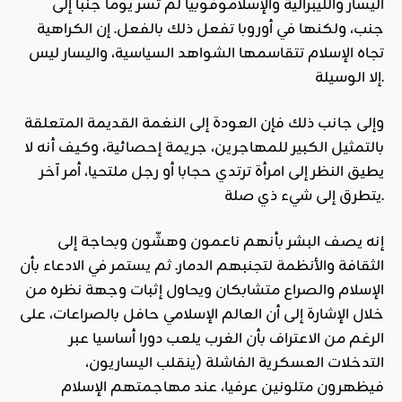
اليسار والليبرالية والإسلاموفوبيا لم تسر يوما جنبا إلى
جنب، ولكنها في أوروبا تفعل ذلك بالفعل. إن الكراهية
تجاه الإسلام تتقاسمها الشواهد السياسية، واليسار ليس
إلا الوسيلة.
وإلى جانب ذلك فإن العودة إلى النغمة القديمة المتعلقة
بالتمثيل الكبير للمهاجرين، جريمة إحصائية، وكيف أنه لا
يطيق النظر إلى امرأة ترتدي حجابا أو رجل ملتحيا، أمر آخر
يتطرق إلى شيء ذي صلة.
إنه يصف البشر بأنهم ناعمون وهشّون وبحاجة إلى
الثقافة والأنظمة لتجنبهم الدمار. ثم يستمر في الادعاء بأن
الإسلام والصراع متشابكان ويحاول إثبات وجهة نظره من
خلال الإشارة إلى أن العالم الإسلامي حافل بالصراعات، على
الرغم من الاعتراف بأن الغرب يلعب دورا أساسيا عبر
التدخلات العسكرية الفاشلة (ينقلب اليساريون،
فيظهرون متلونين عرفيا، عند مهاجمتهم الإسلام