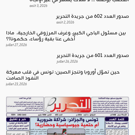
الغضب بوصلة … لا سلاحا يشهر في غير الإتجاه
août 3, 2026
صدور العدد 602 من جريدة التحرير
août 2, 2026
بين مسئول الباجي الكبير، وغرف المرزوقي الخارجية، ماذا
أخفى عنا بقية رؤساء، حكمونا؟؟
juillet 27, 2026
صدور العدد 601 من جريدة التحرير
juillet 26, 2026
حين تموّل أوروبا وتنجز الصين: تونس في قلب معركة
النفوذ الصامت
juillet 23, 2026