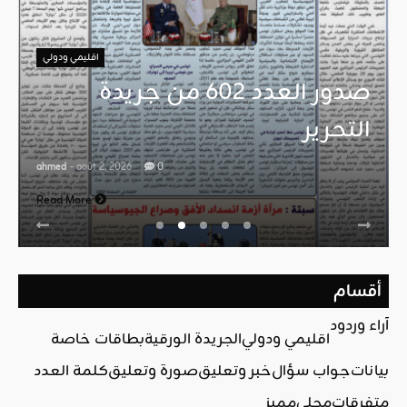
اقليمي ودولي
صدور العدد 602 من جريدة
التحرير
ahmed
- août 2, 2026
0
Read More
أقسام
آراء وردود
اقليمي ودولي
الجريدة الورقية
بطاقات خاصة
بيانات
جواب سؤال
خبر وتعليق
صورة وتعليق
كلمة العدد
متفرقات
محلي
مميز