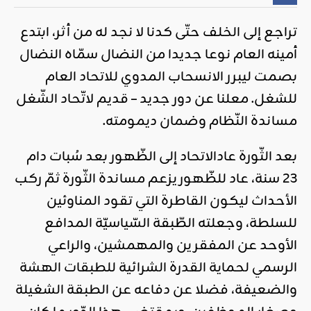
تراجع إلى الخلف حتّى كدنا لا نجد له من أثر، ابتدع
أمينه العام نوعا جديدا من النضال سمّاه النضال
بصمت ليبرر الانسحاب المدوي للاتحاد العام
للشغل. معلنا عن دور جديد – قديم لاتّحاد الشّغل
مساندة النّظام وضمان ديمومته.
بعد الثّورة عادالاتحاد إلى الظّهور بعد سُبات دام
23 سنة، عاد للظّهوريزعم مساندة الثّورة ثمّ ركب
الأحداث ليكون القاطرة التي تقود المناوئين
للسلطة، وجعلته الطّبقة السّياسيّة المدافع
الأوحد عن المفقرين والمهمشين، والراعي
الرسمي لحماية القدرة الشرائية للطبقات الهشة
والضعيفة، فضلا عن دفاعه عن الطبقة الشغيلة