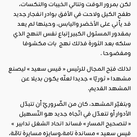
لكن بمرور الوقت وتتالي الخيبات والنكسات،
طفح الكيل ولاحت في الأفق بوادر انفجار جديد
قد يأتي على الأخضر واليابس، وحينها لم يعد
بمقدور المسئول الكبير إتباع نفس النهج الذي
سلكه بعد الثورة فذلك نهج بات مكشوفا
ومفضوحا .
لذلك فتِح المجال للرئيس « قيس سعيد » ليصنع
مشهدا « ثوريّا » جديدا لعلّه يكون بديلا عن
المشهد القديم.
وبتغيّر المشهد، كان من الضّروريّ أن تتبدّل
الأدوار أو تتعدّل في اتّجاه جديد هو التّسهيل
« لتصحيح المسار » فساند اتحاد الشغل تدابير »
قيس سعيد » مساندة تامة،وسايرَه مسايرة تامّة،