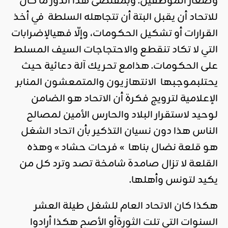
وصغار الموظفين. وبمقتضى هذا الدّور ما كان
للاتحاد أن يقبل البتة أن تتجاهله السلطة في أخذ
القرارات أو تشكيل الحكومات، وإلّا فهيالإضرابات
التي لا تكاد تنقطع والاحتجاجات السيف المسلط
على الحكومات. هذامع تحريك آلة دعائية حيث
يحتلبموجبها الانتهازيون والمتمعشون المنابر
الإعلامية لترويج فكرة أن الاتحاد هو الضامن
لوحيد لاستقرار البلاد والحارس الأمين لمصالح
الناس هذا دون نسيان التذكير بأن اتحاد الشغل
هو قلعة نضال بناها » فرحات حشاد » وهذه
القلعة لا تزال صامدة شامخة تصد وترد كل من
يكيد لتونس وأهلها.
هكذا كان الاتحاد العام للشغل طيلة العشر
السنوات التي تلت الثورةأو الأصح هكذا أرادوا