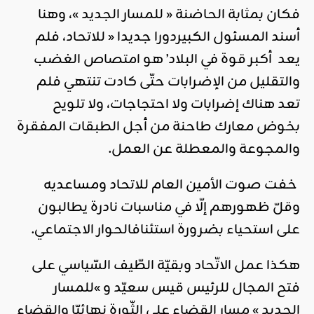
فكان بمثابة الحاضنة « للمسار الجديد »، وهنا
أسند المسئول الكبيردورا جديدا « للاتحاد، فلم
يعد أكبر قوة في البلاد’ هو امتصاص الغضب
والتقليل من الإضرابات حتّى كادت تنتهي فلم
تعد هناك إضرابات ولا احتجاجات، ولا تلويح
بخوض معارك طاحنة من أجل الطبقات المفقرة
والمجوعة والمعطلة عن العمل.
خفت صوت الأمين العام للاتحاد ومساعديه
وقلّ ظهورهم إلّا في مناسبات نادرة يطالبون
على استحياء بضرورة استئنافالحوار الاجتماعي.
هكذا عمل الاتّحاد وبقيّة الطّيف السّياسي على
فتح المجال للرئيس قيس سعيّد و »للمسار
الجديد » مسار القضاء على الثّورة نهائيّا والقضاء