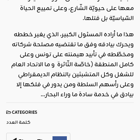
معها على حيويّة الشّارع، وعلى تمييع الحياة
السّياسيّة بل قتلها.
هذا ما أراده المسئول الكبير، الذي يغير خططه
ويحرك بيادقه وفق ما تقتضيه مصلحة شركاته
ومخطّطه في تأبيد هيمنته على تونس وعلى
كامل المنطقة (خاصّة الثّائرة و ما الاتحاد العام
للشغل وكل المتشبثين بالنظام الديمقراطي
وعلى رأسهم السلطة ومن يدور في فلكها إلا
بيادق في خدمة سادة ما وراء البحار…
CATEGORIES
كلمة العدد