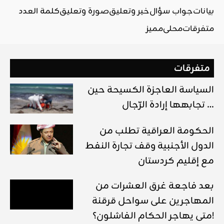
بيانات
جواب سؤال
خبر وتعليق
صورة وتعليق
كلمة العدد
متفرقات
محلي
مميز
متفرقات
السياسة العاجزة الكسيحة حين
تجابهها إرادة الرّجال …
الحكومة العراقية تطلب من
الدول الأجنبية وقف تجارة النفط
مع إقليم كردستان
بعد فاجعة غرق العشرات من
المهاجرين على سواحل قرقنة
متى يهاجر الحكام الفاشلون؟!