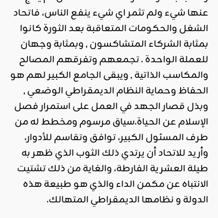
عنها شيء ولم تثمر اي شيء ينفع الناس، فاتحاد
الشغل والحكومات المتعاقبة بعد الثورة كانوا
بمثابة الشركاء المتشاكسون , وبمثابة وجهان
للعملة الواحدة . تجمعهم وتفرقهم المصالح
والمكاسب الذاتية , ويبقى الجامع الكبير لهم هو
الحفاظ وحماية النظام الديمقراطي الوضعي ,
وبذل قصار الجهد في العمل على استمرار فصل
الإسلام عن الحياة.سياق مرسوم ومخطط له من
طرف المسئول الكبير، توافق وتقاسم للأدوار،
وأريد للاتحاد أن يرتدي ذلك الثوب الذي ظهر به
طيلة العشرية الفارطة، والغاية من ذلك تشتيت
الانتباه عن مكمن الداء والذي هو طبيعة هذه
الدولة و نظامها الديمقراطي المتهالك.