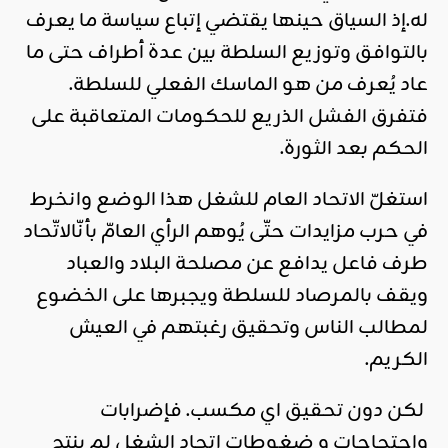
له.إذ السياق حينها يقتضي إتباع سياسة ما يعرف
بالتوافق وتوزيع السلطة بين عدة أطراف حتى ما
عاد يُعرف من هو الماسك الفعلي للسلطة.
فتفرق الفشل الذريع للحكومات المتعاقبة على
الحكم بعد الثورة.
استغلّ الاتحاد العام للشغل هذا الوضع وانخرط
في حرب مزايدات حتّى يُوهم الرأي العامّ بأنّالاتّحاد
طرف فاعل يدافع عن مصلحة البلاد والعباد
ويقف بالمرصاد للسلطة ويجبرها على الخضوع
لمطالب الناس وتحقيق رغبتهم في العيش
الكريم.
لكن دون تحقيق اي مكسب. فإضرابات
واحتجاجات و ضغوطات اتحاد الشغل لم ينتج