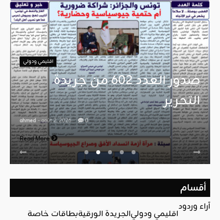
اقليمي ودولي
صدور العدد 602 من جريدة
التحرير
ahmed
- août 2, 2026
0
Read More
أقسام
آراء وردود
اقليمي ودولي
الجريدة الورقية
بطاقات خاصة