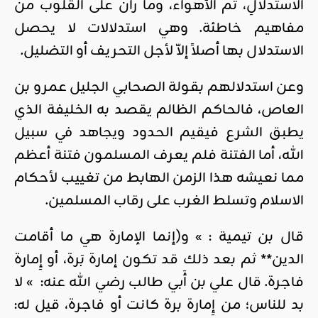
الاستدلالِ، ثم الأهواء، وما ران على القلوب من
مفاهيم خاطئة. وهي استدلالات لا يحصل
الاستدلال بها أصلاً إلاّ لأجل التحريف أو التضليل.
وعن استدلالهم بقولة الصحابي الجليل عمرو بن
العاص، فالحاكم الظالم يقصد به الخليفة الذي
يطبق الشرع فيقيم الحدود ويجاهد في سبيل
الله، أما الفتنة فلم يعرف المسلمون فتنة أعظم
مما نعيشه هذا الزمن الهابط من تغييب لأحكام
الاسلام وتسلط الغرب على رقاب المسلمين.
قال بن تيمية : » و(إنما الإمارة هي ما أقامت
الدين** ثم بعد ذلك قد تكون إمارة بَرة، أو إِمارة
فاجرة. قال علي بن أَبي طالب رضي الله عنه: » لا
بد للناس؛ من إِمارة برة كانت أو فاجرة، قيل له: