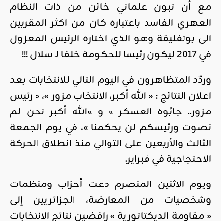
مع أن تبون علماني خائن من ذات النظام
العهري الفاسد باعتباره كان من اكثر المقربين
الى بوتفليقة وهو الذي اختاره الرئيس المعزول
في 2017 ليكون رئيسا للحكومة خلفا لـ سلال !!!
وردّد المتظاهرون في اليوم التالي للانتخابات بعد
اعلان النتائج : « الله أكبر، الانتخاب مزور »، « رئيس
مزور.. جابُوه العسكر » و »الله أكبر نحن لم
نصوت ورئيسكم لن يحكمنا »، في يوم الجمعة
الثالث والأربعين على التوالي منذ انطلاق الحركة
الاحتجاجية في فبراير.
ويوم الاثنين المنصرم دعت أحزاب ومنظمات
وشخصيات من المعارضة، الجزائريين إلى
« مقاومة الديكتاتورية » رافضين نتائج الانتخابات