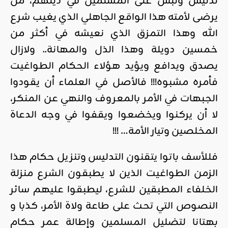
تدليس ولبس على المسلمين في دينهم، من
يرضى لأمته هذا الواقع الجاهلي الذي يغيب شرع
الله وهذا التمزق الذي نعيشه في أكثر من
خمسين دويلة وهذا الذل والمهانة.. ولازال
يصدق ويدافع ويؤيد هؤلاء الحكام الطواغيت
فأمره مشبوه!!! فالأصل في العلماء أن يقودوا
الجبهات في الأمر بالمعروف والنهي عن المنكر،
لا أن يركنوا ويخضعوا ويقفوا في وجه الدعاة
المخلصين وتيار الأمة… !!!
فللأسف باتوا يتقنون التدليس وتنزيل حكام هذا
الزمن الطواغيت الذين لا يطبقون الشرع منزلة
الخلفاء المطبقين للشرع، ليطبقوا عليهم سائر
النصوص التي تحث على طاعة ولاة الأمر، كذبا و
بهتانا لتضليل المسلمين وإطالة عمر حكام