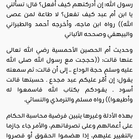
رسول الله: إن أدركتهم كيف أفعل؟ قال: تسألني
يا ابن أم عبد كيف تفعل؟ لا طاعة لمن عصى
الله)) رواه ابن ماجه، وأخرجه أحمد والطبراني
والبيهقي وصححه الألباني
وحديث أم الحصين الأحمسية رضي الله تعالى
عنها قالت: ((حججت مع رسول الله صلى الله
عليه وسلم حجة الوداع .. إلى أن قالت: ثم سمعته
يقول: إن أُمّر عليكم عبد مجدع ـ حسبتها قالت
أسود ـ يقودكم بكتاب الله فاسمعوا له
وأطيعوا)) رواه مسلم والترمذي والنسائي.
بهذه الأدلة وغيرها يتبين فرضية محاسبة الحكام
على أعمالهم وعلى تصرفاتهم، والأمر جاء جازما
بالتغيير عليهم، إذا هضموا الحقوق أو قصروا