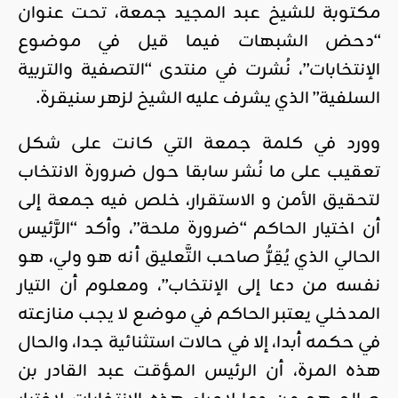
مكتوبة للشيخ عبد المجيد جمعة، تحت عنوان
“دحض الشبهات فيما قيل في موضوع
الإنتخابات”، نُشرت في منتدى “التصفية والتربية
السلفية” الذي يشرف عليه الشيخ لزهر سنيقرة.
وورد في كلمة جمعة التي كانت على شكل
تعقيب على ما نُشر سابقا حول ضرورة الانتخاب
لتحقيق الأمن و الاستقرار، خلص فيه جمعة إلى
أن اختيار الحاكم “ضرورة ملحة”، وأكد “الرَّئيس
الحالي الذي يُقِرُّ صاحب التَّعليق أنه هو ولي، هو
نفسه من دعا إلى الإنتخاب”، ومعلوم أن التيار
المدخلي يعتبر الحاكم في موضع لا يجب منازعته
في حكمه أبدا، إلا في حالات استثنائية جدا، والحال
هذه المرة، أن الرئيس المؤقت عبد القادر بن