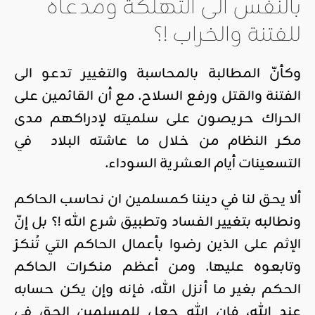
بالنفس الى التهلكة ومدعاة
للفتنة والخراب !؟
وكأنّ المطالبة بالمحاسبة والتغيير تدعو الى
الفتنة والقتل ورفع السلاح. مع أن القائمين على
الحراك حريصون على سلميته لإدراكهم مدى
مكر النظام من خلال ما عاشته البلاد في
التسعينات أيام العشرية السوداء.
ألا يحق لنا في ديننا كمسلمين ان نحاسب الحاكم
ونطالبه بتغيير الفساد وتطبيق شرع الله !؟ بل إنّ
الإثم على الذين رضوا بأعمال الحاكم التي تُنكرْ
وتابعوه عليها. ومن أعظم منكرات الحاكم
الحكم بغير ما أنزل الله، فإنه وإن يكن حسابه
عند الله، فإن الله جعل للمسلمين الحق في