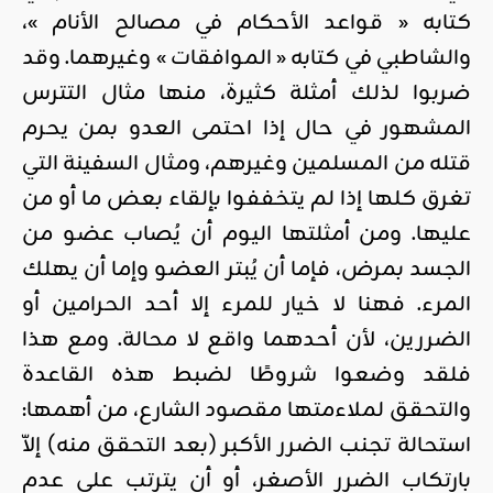
كتابه « قواعد الأحكام في مصالح الأنام »،
والشاطبي في كتابه « الموافقات » وغيرهما. وقد
ضربوا لذلك أمثلة كثيرة، منها مثال التترس
المشهور في حال إذا ‫احتمى العدو بمن يحرم
قتله من المسلمين وغيرهم، ومثال السفينة التي
تغرق كلها إذا لم يتخففوا بإلقاء بعض ما أو من
عليها. ومن أمثلتها اليوم أن يُصاب عضو من
الجسد بمرض، فإما أن يُبتر العضو وإما أن يهلك
المرء. فهنا لا خيار للمرء إلا أحد الحرامين أو
الضررين، لأن أحدهما واقع لا محالة. ومع هذا
فلقد وضعوا شروطًا لضبط هذه القاعدة
والتحقق لملاءمتها مقصود الشارع، من أهمها:
استحالة تجنب الضرر الأكبر (بعد التحقق منه) إلاّ
بارتكاب الضرر الأصغر، أو أن يترتب على عدم