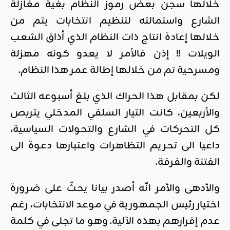
خلالها سجن بعض رموز النظام بغية مغازلة
الشارع واستمالته لتنظيم انتخابات يتم من
خلالها إعادة انتاج ذات النظام الذي أذاق الشعب
الويلات !! إذن فالأمر لا يعدو كونه مهزلة
ومسرحية تم من خلالها إطالة عمر هذا النظام.
لكن بمقابل هذا الحراك الذي بلغ أسبوعه الثالث
والأربعين، كانت التيار السلفي المدخلي يتربص
كل التحركات في الشارع والتحولات السياسية،
داعيا الى تحريم التظاهرات واعتبارها دعوة الى
الفتنة والفرقة.
والأدهى والأمر انّه أصدر بيانا يحثّ على ضرورة
اختيار رئيس الجمهورية في موعد الانتخابات، رغم
عدم إقرارهم بهذه الآلية. وهو ما تجلى في كلمة