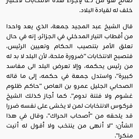
صالح هو من دعا لإجراء هذه الانتخابات لاختيار
خلف له لقيادة البلاد.
قال الشيخ عبد المجيد جمعة، الذي يعد واحدا
من أقطاب التيار المدخلي في الجزائر، إنه في حال
تعلق الأمر بتنصيب الحكام وتعيين الرئيس،
فتصبح الانتخابات “ضرورة ملحة، لأن البلد لا بد له
من رئيس يحكمه، وإلا تعرض البلد الى مفاسد
كبيرة”، واستدل جمعة في حكمه، إلى ما قاله
الصحابي الجليل عمرو بن العاص “حاكم ظلوم
غشوم ولا فتنة تدوم”. كما أجاز كذلك الشيخ
فركوس الانتخابات لمن لا يخشى على نفسه ضررا
قد يلحقه من “أصحاب الحراك”، وقال في هذا
الشأن: “لا أنهى من ينتخب ولا أقول له أتيت
منكرا”.