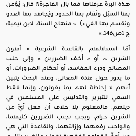
هذه البرة عرفناها فما بال الفاجرة؟! قال: يُؤمن
بها السبُل وتُقام بها الحدود ويُجاهد بها العدو
ويُقسم بها الفيء) » منهاج السنة، لابن تيمية:
ج 1ص146. »
أمّا استدلالهم بالقاعدة الشرعية « أهون
الشرين »، أو « أخف الضررين » وإلى جلب
المصالح ودرء المفاسد، أو أحكام الضرورات، أو
ما يدور حول هذه المعاني. وعند البحث يتبين
أنهم لا إحاطة لهم بما يقولون، وإنما فقط
السعي للتبرير والتدليس على المسلمين في
دينهم. فالمعلوم بلا خلاف أن فعل أيٍّ من
الشرين حرام، ويجب تجنب الضررين كليهما،
والواجب رفعهما وإزالتهما. والقاعدة التي هي