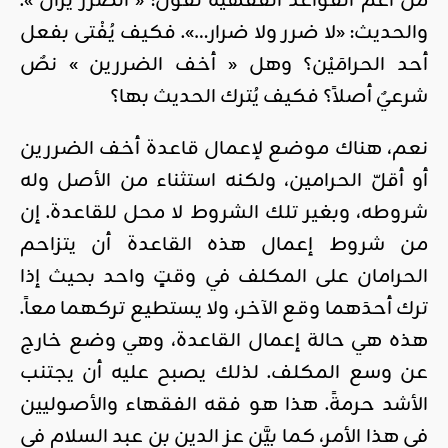
من أعمِّ القواعد الفقهية تقول: « الضرر يزال ».
والحديث: «لا ضرر ولا ضرار…». فكيف يُفْتى بفعل
أحد الحرامَيْن؟ وهل « أخف الضررين » نصٌ
شرعيٌ أصلاً؟ فكيف يُترك الحديث بها؟
نعم، هناك موضع لإعمال قاعدة أخف الضررين
أو أقلّ الحرامين، ولكنه استثناء من الأصل وله
شروطه، وبغير تلك الشروط لا محل للقاعدة. إن
من شروط إعمال هذه القاعدة أن يتزاحم
الحرامان على المكلف في وقتٍ واحد بحيث إذا
ترك أحدَهما وقع الآخر، ولا يستطيع تركهما معاً.
هذه هي حالة إعمال القاعدة، وهي وضع خارج
عن وسع المكلف. لذلك يصبح عليه أن يجتنب
الأشد حرمةً. هذا هو فقه الفقهاء والأصوليين
في هذا الأمر، كما بيَّن عز الدين بن عبد السلام في