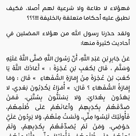
فهؤلاء لا طاعة ولا شرعية لهم أصلا، فكيف
نطبق عليه أحكاما متعلقة بالخليفة !!!؟؟؟
ولقد حذرنا رسول الله من هؤلاء المضلين في
أحاديث كثيرة منها:
عَنْ جَابِرِ بْنِ عَبْدِ اللَّهِ، أَنّ رَسُولَ اللَّهِ صَلَّى اللَّهُ عَلَيْهِ
وَسَلَّمَ ، قَالَ لِكَعْبِ بْنِ عُجْرَةَ : » أَعَاذَكَ اللَّهُ يَا
كَعْبَ بْنَ عُجْرَةَ مِنْ إِمَارَةِ السُّفَهَاءِ » قَالَ : وَمَا
إِمَارَةُ السُّفَهَاءِ ؟ قَالَ: » أُمَرَاءُ يَكْذِبُونَ بَعْدِي، لا
يَهْدُونَ بِهُدَايَ، وَلا يَسْتَنُّونَ بِسُنَّتِي، فَمَنْ
صَدَّقَهُمْ بِكَذِبِهِمْ وَأعَانَهُمْ عَلَى ظُلْمِهُمْ،
فَأُولَئِكَ لَيْسُوا مِنِّي، وَلَسْتُ مِنْهُمْ، وَلا يَرِدُونَ عَلَيَّ
حَوْضِي، وَمَنْ لَمْ يُصَدِّقْهُمْ بِكَذِبِهِمْ، وَلَمْ