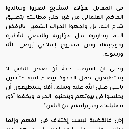
في المقابل هؤلاء المشايخ نصروا وساندوا
الحاكم العلماني من غير حتى مطالبته بتطبيق
شرع الله، بل واجهوا الحراك الشعبي بالرفض
التام وحاربوه بدل مؤازرته والسعي لتأطيره
وتوجيهه وفق مشروع إسلامي يُرضي الله
ورسوله.
وحتى ان افترضنا جدلًا أن بعض الناس لا
يستطيعون حمل الدعوة بيضاء نقية متأسين
بالنبي صلى الله عليه وسلم، أفلا يستطيعون أن
يجلسوا في بيوتهم ويتجنبوا الحرام ويكفوا أذى
تضليلهم وتبريراتهم عن الناس؟!
إذن فالقضية ليست إختلاف في الفهم وإنما