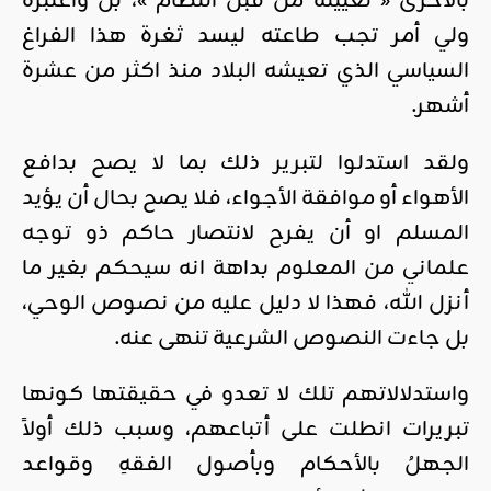
بالأحرى « تعيينه من قبل النظام »، بل واعتبره
ولي أمر تجب طاعته ليسد ثغرة هذا الفراغ
السياسي الذي تعيشه البلاد منذ اكثر من عشرة
أشهر.
ولقد استدلوا لتبرير ذلك بما لا يصح بدافع
الأهواء أو موافقة الأجواء، فلا يصح بحال أن يؤيد
المسلم او أن يفرح لانتصار حاكم ذو توجه
علماني من المعلوم بداهة انه سيحكم بغير ما
أنزل الله، فهذا لا دليل عليه من نصوص الوحي،
بل جاءت النصوص الشرعية تنهى عنه.
واستدلالاتهم تلك لا تعدو في حقيقتها كونها
تبريرات انطلت على أتباعهم، وسبب ذلك أولاً
الجهلُ بالأحكام وبأصول الفقهِ وقواعد