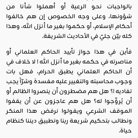
بالواجبات نحو الرعية أو أهملوا شأنا من
شؤونها، وعلى وجه الخصوص إن هم خالفوا
أحكام الإسلام، أو حكموا بغير ما أنزل الله، وهذا
كله بيّن جليّ في الأحاديث الشريفة.
فأين في هذا جواز تأييد الحاكم العلماني أو
مناصرته في حكمه بغير ما أنزل الله ! لا خلاف في
أن الحاكم العلماني يطبق الحرام، فهل بات
وجوب محاسبته والتغيير عليه مفسدة وشرّاً يجب
تفاديه !؟ هل هم مضطرون أن ينصروا الظالم أو
أن يُروِّجوا له؟ هل هم عاجزون عن أن يقفوا
الموقف الشرعي ويقولوا نرفض هذا المنكر
ونطالب بتحكيم شريعة ربنا وتطبيق ديننا كنظام
حياة.