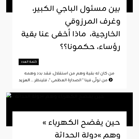
بين مسئول الباجي الكبير،
وغرف المرزوقي
الخارجية، ماذا أخفى عنا بقية
رؤساء، حكمونا؟؟
كلمة العدد
من كان له بقية وهم من استقلال، فقد بدد وهمه
المزيد
من تولّى فينا " الصدارة العظمى "، فلينظر ...
« حين يفضح الكهرباء
وهم »دولة الحداثة