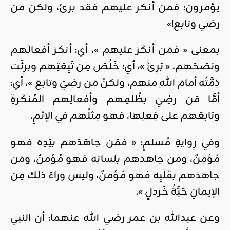
يؤمرون: فمن أنكر عليهم فقد برئ، ولكن من
رضي وتابع!»
بمعنى « فمَن أنكَرَ عليهم »، أي: أنكَرَ أفعالَهم
ونصَحَهم، « بَرِئَ »، أي: خَلُصَ مِن تَبِعَتِهم وبرِئَت
ذِمَّتُه أمامَ اللهِ منهم، ولكنْ مَن رضِيَ وتابَعَ »، أي:
أمَّا مَن رضِيَ بظُلْمِهم وأفعالِهم المُنكَرةِ
وتابعَهم على فِعلِها، فهو مِثلُهم في الإثمِ.
وفي رِوايةِ مُسلمٍ: « فمَن جاهَدَهم بيَدِه فهو
مُؤمِنٌ، ومَن جاهَدَهم بلِسانِه فهو مُؤمنٌ، ومَن
جاهَدَهم بقَلْبِه فهو مُؤمنٌ، وليس وراءَ ذلك مِن
الإيمانِ حَبَّةُ خَرْدلٍ ».
وعن عبدالله بن عمر رضي الله عنهما: أن النبي