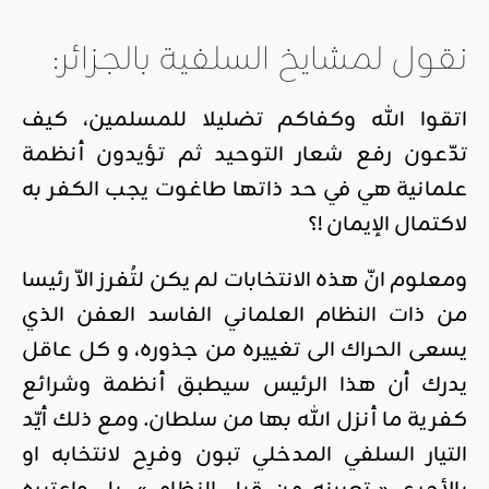
نقول لمشايخ السلفية بالجزائر:
اتقوا الله وكفاكم تضليلا للمسلمين، كيف
تدّعون رفع شعار التوحيد ثم تؤيدون أنظمة
علمانية هي في حد ذاتها طاغوت يجب الكفر به
لاكتمال الإيمان !؟
ومعلوم انّ هذه الانتخابات لم يكن لتُفرز الاّ رئيسا
من ذات النظام العلماني الفاسد العفن الذي
يسعى الحراك الى تغييره من جذوره، و كل عاقل
يدرك أن هذا الرئيس سيطبق أنظمة وشرائع
كفرية ما أنزل الله بها من سلطان. ومع ذلك أيّد
التيار السلفي المدخلي تبون وفرِح لانتخابه او