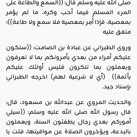
صلى الله عليه وسلم قال: ((السمع والطاعة على
المرء المسلم فيما أحب وكره، ما لم يؤمر
بمعصية، فإذا أُمِر بمعصية فلا سمع ولا طاعة))؛
متفق عليه
وروى الطبراني عن عبادة بن الصامت: ((ستكون
عليكم أمراء من بعدي يأمرونكم بما لا تعرفون
ويعملون بما تنكرون فليس أولئك عليكم
بأئمة)) (أي لا شرعية لهم) اخرجه الطبراني
بإسناد جيد.
والحديث المروي عن عبدالله بن مسعود، قال:
قال رسول الله صلى الله عليه وسلم: ((سيلي
أموركم بعدي رجال يطفئون السنة، ويعملون
بالبدعة، ويؤخرون الصلاة عن مواقيتها، قلت يا