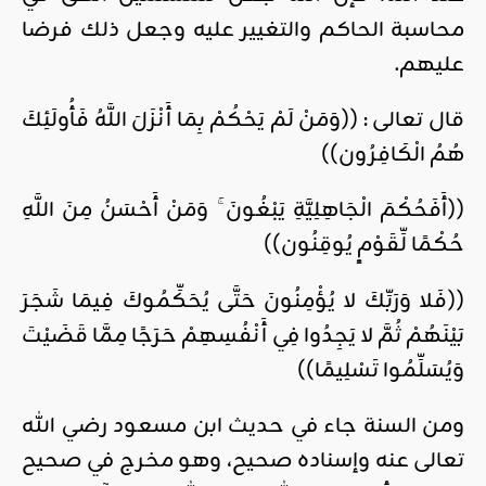
محاسبة الحاكم والتغيير عليه وجعل ذلك فرضا
عليهم.
قال تعالى : ((وَمَنْ لَمْ يَحْكُمْ بِمَا أَنْزَلَ اللَّهُ فَأُولَئِكَ
هُمُ الْكَافِرُون))
‫((أَفَحُكْمَ الْجَاهِلِيَّةِ يَبْغُونَ ۚ وَمَنْ أَحْسَنُ مِنَ اللَّهِ
حُكْمًا لِّقَوْمٍ يُوقِنُون))
((فَلا وَرَبِّكَ لا يُؤْمِنُونَ حَتَّى يُحَكِّمُوكَ فِيمَا شَجَرَ
بَيْنَهُمْ ثُمَّ لا يَجِدُوا فِي أَنْفُسِهِمْ حَرَجًا مِمَّا قَضَيْتَ
وَيُسَلِّمُوا تَسْلِيمًا))
ومن السنة جاء في حديث ابن مسعود رضي الله
تعالى عنه وإسناده صحيح، وهو مخرج في صحيح