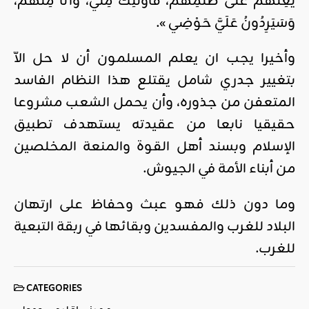
يُعِنْهُمْ عَلَى ظُلْمِهُمْ، فَأُولَئِكَ مِنِّي، وَأَنَا مِنْهُمْ،
وَسَيَرِدُونُ عَلَيَّ حَوْضِي ».
وأخيرا يجب ان يعلم المسلمون أن لا حل الاّ
بتغيير جدري شامل يقتلع هذا النظام الفاسد
المتعفن من جذوره، وأن يحمل الشعب مشروعا
حقيقيا نابعا من عقيدته يستهدف تطبيق
الإسلام وبسند أهل القوة والمنعة المخلصين
من أبناء الأمة في الجيوش.
وما دون ذلك فهو عبث وحفاظ على ارتهان
البلاد للغرب والمفسدين وبقائها في ربقة التبعية
للغرب.
CATEGORIES