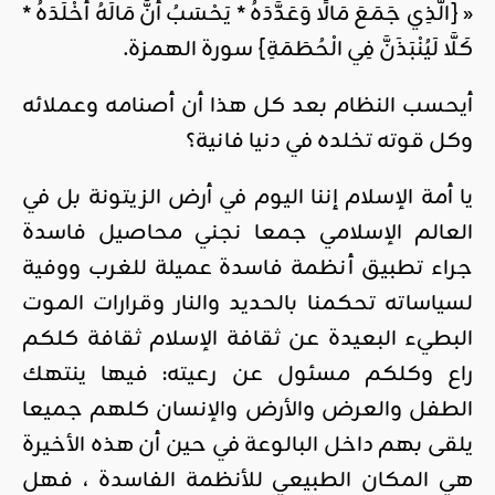
« {الَّذِي جَمَعَ مَالًا وَعَدَّدَهُ * يَحْسَبُ أَنَّ مَالَهُ أَخْلَدَهُ *
كَلَّا لَيُنْبَذَنَّ فِي الْحُطَمَةِ} سورة الهمزة.
أيحسب النظام بعد كل هذا أن أصنامه وعملائه
وكل قوته تخلده في دنيا فانية؟
يا أمة الإسلام إننا اليوم في أرض الزيتونة بل في
العالم الإسلامي جمعا نجني محاصيل فاسدة
جراء تطبيق أنظمة فاسدة عميلة للغرب ووفية
لسياساته تحكمنا بالحديد والنار وقرارات الموت
البطيء البعيدة عن ثقافة الإسلام ثقافة كلكم
راع وكلكم مسئول عن رعيته: فيها ينتهك
الطفل والعرض والأرض والإنسان كلهم جميعا
يلقى بهم داخل البالوعة في حين أن هذه الأخيرة
هي المكان الطبيعي للأنظمة الفاسدة ، فهل