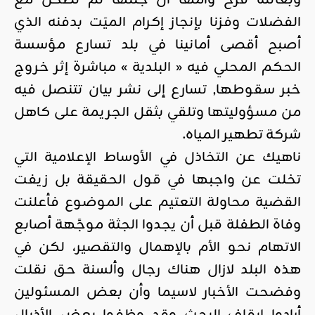
وبعائلة فرح وأمها أن جثتها لم تطحن مع
الفضلات وفزنا بإنجاز إكرام الميَت بدفنه الذي
أصبح أقصى أمانينا في بلد تسارع مؤسسة
الحكم المحلي فيه « البلدية » مباشرة إثر خروج
خبر سقوطها, تسارع إلى نشر بيان تتنصل فيه
من مسؤوليتها وتلقي بثقل الجريمة على كاهل
شركة تطهير المياه.
ناهيك عن التخاذل في الأوساط الإعلامية التي
تخلت عن واجبها في قول الحقيقة بل زيفت
القضية محاولة التعتيم على الموضوع فأعلنت
وفاة الطفلة قبل أن يجدوا الجثة موجًهة أصابع
الاتهام نحو الأم بالإهمال والتقصير، لكن في
هذه البلد لازال هناك رجال وألسنة حق نقلت
وفضحت الأخبار لاسيما وأن بعض المسئولين