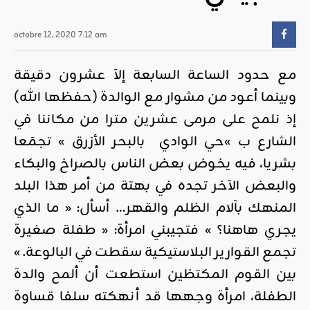
octobre 12, 2020 7:12 am
مع حدود الساعة السابعة إلاَ عشرون دقيقة
وبينما أعود من مشوار مع الوالدة (حفظها الله)
إذ نلمح على مرمى عشرين مترا من مكاننا في
الشارع ب »حي الوادي بالبحر الأزرق » تجمَعا
بشريا، فيه يخوض بعض الناس بالصراخ والبكاء
والبعض الآخر تجده في بهتة من أمر هذا البلد
المنهك بآلام الظلم والقهر… أسأل: « ما الذي
يجري هاهنا؟ » فتجيبني امرأة: « طفلة صغيرة
تجمع القوارير البلاستيكية سقطت في البالوعة. »
بين القوم المكتظين استطعت أن ألمح والدة
الطفلة، امرأة وجهها قد أنهكته سلفا قساوة