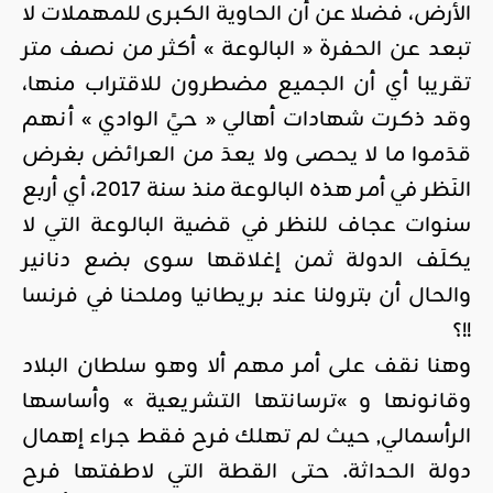
الأرض، فضلا عن أن الحاوية الكبرى للمهملات لا
تبعد عن الحفرة « البالوعة » أكثر من نصف متر
تقريبا أي أن الجميع مضطرون للاقتراب منها،
وقد ذكرت شهادات أهالي « حيً الوادي » أنهم
قدَموا ما لا يحصى ولا يعدَ من العرائض بغرض
النَظر في أمر هذه البالوعة منذ سنة 2017، أي أربع
سنوات عجاف للنظر في قضية البالوعة التي لا
يكلَف الدولة ثمن إغلاقها سوى بضع دنانير
والحال أن بترولنا عند بريطانيا وملحنا في فرنسا
!!؟
وهنا نقف على أمر مهم ألا وهو سلطان البلاد
وقانونها و »ترسانتها التشريعية » وأساسها
الرأسمالي, حيث لم تهلك فرح فقط جراء إهمال
دولة الحداثة. حتى القطة التي لاطفتها فرح