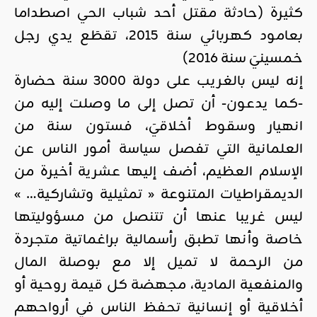
كثيرة (حادثة مقتل أحد شباب الحي اصطداما
بعامود كهربائي سنة 2015، تقطَع يدي رجل
خمسينيَ سنة 2016)
إنه ليس بالغريب على دولة 3000 سنة حضارة
-كما يدعون- أن تصل إلى ما وصلت إليه من
انهيار وسقوط أخلاقيَ، فستون سنة من
العلمانية التي تفصل سياسة أمور الناس عن
الإسلام العظيم، أضف إليها عشرية أخيرة من
الديمقراطيات المتنوعة « تمثيلية وتشاركية… »
ليس غريبا عنها أن تتنصل من مسؤوليتها
خاصة وأنها تطبق رأسمالية براغماتية متجردة
من الرحمة لا تميل إلا مع بوصلة المال
والمنفعية المادية، مجهضة كل قيمة روحية أو
أخلاقية أو إنسانية تحفظ الناس في أرواحهم