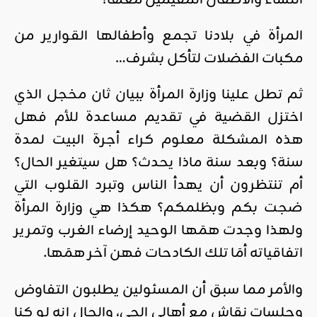
النساء والأطفال المقيمين معها؟
المرأة في بلادنا تجمع وأطفالها القوارير من
مكبات الفضلات لتأكل بشرف…
ثم تطل علينا وزارة المرأة ببيان ثان مخجل الذي
اختزل القضية في تقديم مساعدة للأم فهل
هذه المشكلة معلوم كراء أجرة البيت لمدة
سنة؟ وبعد سنة ماذا يحدث؟ هل سيتغير الحال؟
أم تنتظرون أن يهدأ الناس وتبرد القلوب التي
ضجت بكم وبظلمكم؟ هكذا هي وزارة المرأة
ولهذا وجدت همَها الوحيد إرضاء الغرب وتمرير
اتفاقياته أمَا تلك الكادحات فهن آخر همَها.
والأمر مما سبق أن المسئولين يطلبون التفاوض
وجلسات نقاش مع أهالي الحي، والحال انه لو كنا