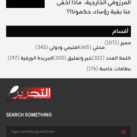
المرزوقي الخارجية، ماذا أخفى
عنا بقية رؤساء، حكمونا؟؟
أقسام
مميز
(1072)
محلي
(665)
اقليمي ودولي
(343)
كلمة العدد
(322)
خبر وتعليق
(203)
الجريدة الورقية
(197)
بطاقات خاصة
(176)
SEARCH SOMETHING