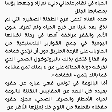
الحياة في نظام علماني دنيء ثم زاد وجهها بؤسا
بمصابها الجلل.
هذه الفتاة تدعى فرح الطفلة الصغيرة التي لم
تذق بعد شيئا من فرح الحياة ولم تعرف سوى
الألم والفقر مرافقة أمها في رحلة نضالها
اليومية في جمع القوارير البلاستيكية من
الحاويات على قارعة الطريق دون أن ترتدي كمامة
ولا قفازا فتخلَ بذلك بالبروتوكول الصحي الذي
تفرضه دولة الحداثة على من لا يملك ثمن عشاءه
فما بالك بثمن « الكمَامة ».
أمَا البالوعة في تونس فهي عبارة عن حفرة
بعيدة كل البعد عن المقاييس التقنيَة لبالوعة
لمياه الأمطار والصرف الصحي، مجرَد حفرة
مغطَاة بقطعة من اللوح فلا يُميَزها النَاظر عن