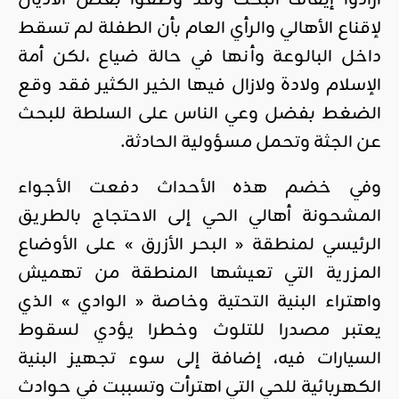
أرادوا إيقاف البحث وقد وظفوا بعض الأذيال
لإقناع الأهالي والرأي العام بأن الطفلة لم تسقط
داخل البالوعة وأنها في حالة ضياع ،لكن أمة
الإسلام ولادة ولازال فيها الخير الكثير فقد وقع
الضغط بفضل وعي الناس على السلطة للبحث
عن الجثة وتحمل مسؤولية الحادثة.
وفي خضم هذه الأحداث دفعت الأجواء
المشحونة أهالي الحي إلى الاحتجاج بالطريق
الرئيسي لمنطقة « البحر الأزرق » على الأوضاع
المزرية التي تعيشها المنطقة من تهميش
واهتراء البنية التحتية وخاصة « الوادي » الذي
يعتبر مصدرا للتلوث وخطرا يؤدي لسقوط
السيارات فيه، إضافة إلى سوء تجهيز البنية
الكهربائية للحي التي اهترأت وتسببت في حوادث