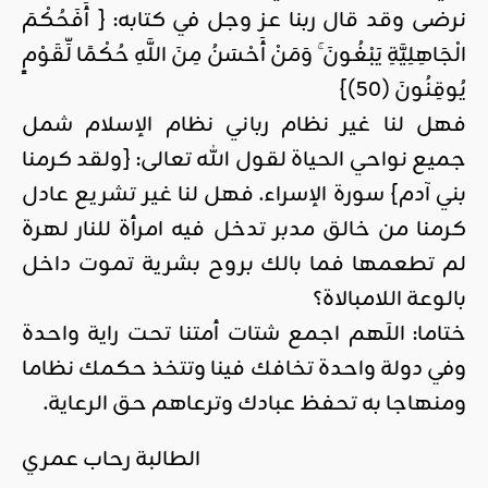
نرضى وقد قال ربنا عز وجل في كتابه: { أَفَحُكْمَ
الْجَاهِلِيَّةِ يَبْغُونَ ۚ وَمَنْ أَحْسَنُ مِنَ اللَّهِ حُكْمًا لِّقَوْمٍ
يُوقِنُونَ (50)}
فهل لنا غير نظام رباني نظام الإسلام شمل
جميع نواحي الحياة لقول الله تعالى: {ولقد كرمنا
بني آدم} سورة الإسراء. فهل لنا غير تشريع عادل
كرمنا من خالق مدبر تدخل فيه امرأة للنار لهرة
لم تطعمها فما بالك بروح بشرية تموت داخل
بالوعة اللامبالاة؟
ختاما: اللَهم اجمع شتات أمتنا تحت راية واحدة
وفي دولة واحدة تخافك فينا وتتخذ حكمك نظاما
ومنهاجا به تحفظ عبادك وترعاهم حق الرعاية.
الطالبة رحاب عمري