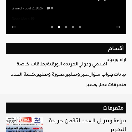
ahmed
- août 2, 2026
0
Read More
أقسام
آراء وردود
اقليمي ودولي
الجريدة الورقية
بطاقات خاصة
بيانات
جواب سؤال
خبر وتعليق
صورة وتعليق
كلمة العدد
متفرقات
محلي
مميز
متفرقات
قراءة وتنزيل العدد 351من جريدة
التحرير