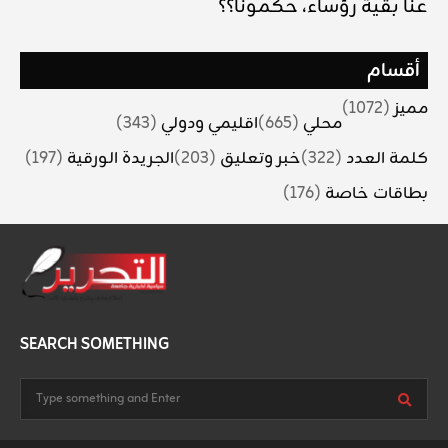
عنا بقية رؤساء، حكمونا؟؟
أقسام
مميز
(1072)
محلي
(665)
اقليمي ودولي
(343)
كلمة العدد
(322)
خبر وتعليق
(203)
الجريدة الورقية
(197)
بطاقات خاصة
(176)
SEARCH SOMETHING