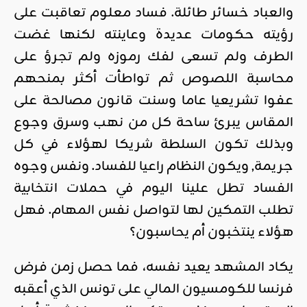
والعباد خسائر طائلة. فساد معلوم تعاقبت على
رؤيته حكومات عديدة وعاينته لكنها غضت
الطرف ولم تسعى لفك رموزه ولم تجرؤ على
محاسبة اللصوص ثم تواطأت أكثر بمنحهم
عفوا تشريعيا عاما وسنت قانون مصالحة على
المقاس يبرئ ساحة كل من نهب وسرق وجوع
وبذلك تكون السلطة شريكا لهؤلاء في كل
جريمة, ويكون النظام راعيا للفساد. ونفس وجوه
الفساد تطل علينا اليوم في حملات انتخابية
تطلب التمكين لها لتواصل نفس المهام. فهل
هؤلاء ينتخبون أم يحاسبون؟
يكاد المشهد يعيد نفسه، فما حصل زمن فرض
فرنسا للكومسيون المالي على تونس الذي أعقبه