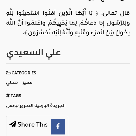
قال تعالى: ﴿ يَا أَيُّهَا الَّذِينَ آمَنُوا اسْتَجِيبُوا لِلَّهِ
وَلِلرَّسُولِ إِذَا دَعَاكُمْ لِمَا يُحْيِيكُمْ وَاعْلَمُوا أَنَّ اللَّهَ
يَحُولُ بَيْنَ الْمَرْءِ وَقَلْبِهِ وَأَنَّهُ إِلَيْهِ تُحْشَرُون ﴾.
علي السعيدي
CATEGORIES
مميز
محلي
TAGS
الجريدة الورقية التحرير تونس
Share This