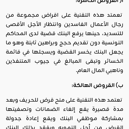
أ
(
القروض الخاسرة
:
تعمتد هذه التقنية على اقراض مجموعة من
رجال الأعمال الفاسدين وانتظار الأجل الأقصى
للتسديد، حينها يرفع البنك قضية لدى المحاكم
التونسية دون تقديم حجج وبراهين ثابتة وهو ما
يجعل البنك يخسر القضية ويسجلها في قائمة
الخسائر وتبقى المبالغ في جيوب المتنفذين
وناهبي المال العام.
ب) القروض الهالكة
:
تعتمد هذه التقنية على منح قرض للحريف وبعد
مدة قصيرة يقع إلغاء الضمانات وتصفيتها
بمشاركة موظفي البنك ويقع إعادة جدولة
القرض من أجل التمويه ويفقد بذلك البنك