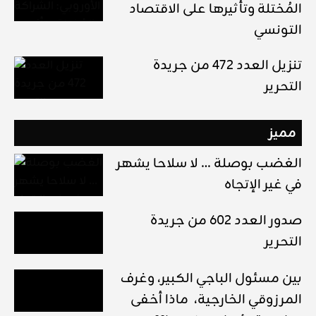
المُختلة وتأثيرها على الاقتصاد
التونسي
تنزيل العدد 472 من جريدة
التحرير
مميز
الغضب بوصلة … لا سلاحا يشهر
في غير الإتجاه
صدور العدد 602 من جريدة
التحرير
بين مسئول الباجي الكبير، وغرف
المرزوقي الخارجية، ماذا أخفى