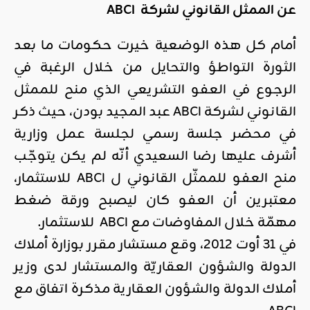
عن الممثل القانوني لشركة
ABCI
أمام كل هذه الوضعية خيرت حكومات ما بعد
الثورة التواطؤ والتحايل من خلال الرغبة في
الرجوع في العفو التشريعي الذي منح للممثل
القانوني لشركة ABCI عبد المجيد بودن، حيث ذكر
في محضر جلسة رسمي لجلسة عمل وزارية
أشرف عليها رضا السعيدي أنّه لم يكن يتوجّب
منح العفو للممثّل القانوني ل ABCI للاستثمار،
معتبرين أن العفو كان ليصبح ورقة ضغط
مهمّة خلال المفاوضات مع ABCI للاستثمار.
في 31 أوت 2012، وقع مستشار مقرر بوزارة أملاك
الدولة والشؤون العقاريّة والمستشار لدى وزير
أملاك الدولة والشؤون العقارية مذكرة اتفاق مع