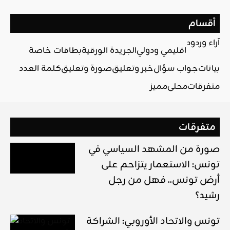
أقسام
آراء وردود
اقليمي ودولي
الجريدة الورقية
بطاقات خاصة
بيانات
جواب سؤال
خبر وتعليق
صورة وتعليق
كلمة العدد
متفرقات
محلي
مميز
متفرقات
صورة من المشهد السياسي في
تونس: الاستعمار يتزاحم على
أرض تونس.. فهل من رجل
رشيد؟
تونس والاتحاد الأوروبي: الشراكة