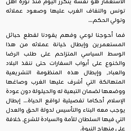
الاستعمار هو نفسه يتكرر اليوم منذ ثورة أهل
تونس والتفاف الغرب عليها وصعود عملائه
وتولي الحكم…
فما أحوجنا لوعي وفهم يقودنا لقطع حبائل
المستعمرين وإبطال خيانة عملائه من هذا
الوسط السياسي المتزاحم على طلب الرضا
والخنوع على أبواب السفارات حتى ننقذ البلاد
والعباد, وإبطال هذه المنظومة التشريعية
المتهالكة التي أشرف عليها الغرب وصاغها
ووضعها لضمان التبعية له والحيلولة دون عودة
الإسلام أحكاما تفصيلية لواقع الحياة… إبطال
يوجب معه البناء والتأسيس لدولة الحق والعدل
التي فيها السلطان للأمة والسيادة للشرع, خلافة
على منهاج النبوة.