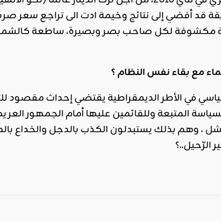
(نحو الانهيار المدمّر) دون تعديل.
يقة قد أفضي إلى نتائج وخيمة ادت الى تراجع سعر صرف ا
رثية مكشوفة لكل صاحب بصر وبصيرة، ساطعة كالشمس ل
سماء مع بقاء نفس النظام ؟
ياسي في الأطر الديمقراطية يقتضي إحداث مقصود للتغ
ياسة المتبعة وللقائمين عليها أمام الجمهور الع
لفشل ، وهم بذلك يستبدلون الكذب بالدجل والخداع بال
الرّحيل..؟