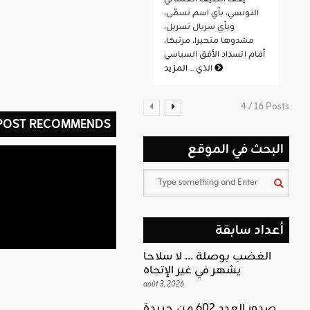
التونسي، بأي اسم تسمّى،
وبأي سربال تسربل،
مشدوها متحيرا، مرتبكا،
أمام انسداد الأفق السياسي
المزيد
الذي ...
4 / 16 Posts
 POST RECOMMENDS
البحث في الموقع
أعداد سابقة
الغضب بوصلة … لا سلاحا
يشهر في غير الإتجاه
août 3, 2026
صدور العدد 602 من جريدة