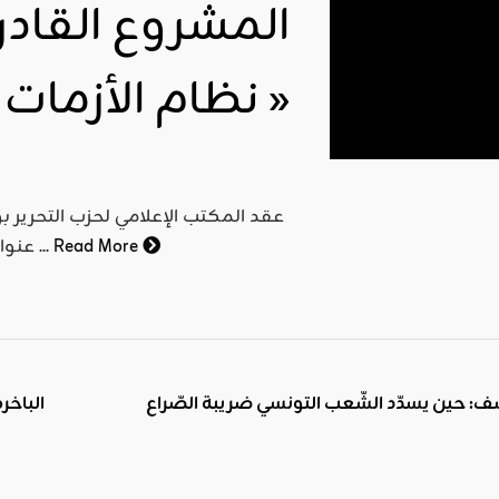
اقليمي ودولي
نظام الأزمات »
صدور
العدد 601
من جريدة
التحرير
ahmed
- juillet 26,
Read More
عنوان "المشروع القادر على إخراج تونس من نظام الأزمات", حيث ...
2026
0
Read More
 حين يسدّد الشّعب التونسي ضريبة الصّراع
الباخر