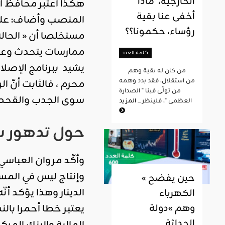
الخارجية، ماذا
هكذا اعتبر محافظ ا
أخفى عنا بقية
المنصب وأضاف: علينا
رؤساء، حكمونا؟؟
ممارسات يتحدث وعن 
كلمة العدد
يشيد ببرنامج الإصل
من كان له بقية وهم
من استقلال، فقد بدد وهمه
محرم ، فالثابت أنّ 
من تولّى فينا " الصدارة
سوى الجدب والقحط 
العظمى "، فلينظر ...
المزيد
حول تدهور س
وأكّد مروان العباسي 
وإنتاج ليس في المس
« حين يفضح
الدينار وهذا يؤكد أن
الكهرباء
وهم »دولة
الحداثة