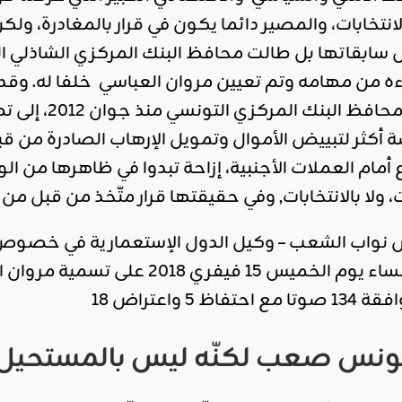
الانتخابات، والمصير دائما يكون في قرار بالمغادرة، 
ابقاتها بل طالت محافظ البنك المركزي الشاذلي ا
ه من مهامه وتم تعيين مروان العباسي خلفا له. وقد أ
الذي يشغل منص
أكثر لتبييض الأموال وتمويل الإرهاب الصادرة من قب
أمام العملات الأجنبية، إزاحة تبدوا في ظاهرها من الوهل
ات، ولا بالانتخابات, وفي حقيقتها قرار متّخذ من قبل من
واب الشعب – وكيل الدول الإستعمارية في خصوص 
الحيوية في البلاد – مساء يوم الخم
5 واعتراض 18