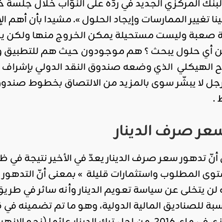
لبنك المركزي الجديد في ردّه على النوّاب خلال جل
 تغيير الممارسات وإيجاد الحلول ». مشيدا بأن أهم ال
أي حلول يبحث ؟ هم موجودون حيث هم للتطبيق والتنف
اح الهيكلي الذي وضعه صندوق النقد الدولي بإشراف م
الرجل لا يبشّر سوى بالمزيد من الالتصاق بخطوط صندوق
.
عر صرف الدينار
أنّ تدهور سعر صرف الدينار يعدّ في الأخير نتيجة في ظ
توى المطلوب واستثمارات قليلة » بمعنى أنّ التده
ّه لن يتخلى عن سياسة تعويم الدينار وأنه سائر في طر