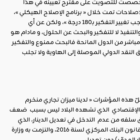
سة خصصت للتصويت على مقترح تعيينه في هذا
إصلاحات تمت خلال « برنامج الإصلاح الهيكلي »،
مستخلصا أن « الحالة صعبة وليست مستحيلة يمكن الخروج منها ولكن يجب تغيير التفكير بـ180 درجة »، ولكن عن أي
يذ لا للتفكير والبحث عن الحلول، و مادام هو
باشر من الدول المانحة فالبحث ممنوع والتفكير
 النقد الدولي الموصلة إلى الهاوية ولا تجلب
لّ هذه المؤشرات « لدينا ميزان تجاري منخرم
ور الإقتصادي الذي تشهده البلاد ليس بسبب ضعف
يق سلفه من عدم التدخل في تعديل الدينار، الذي
يعتبر خطا أحمرا بالنسبة للصناديق المالية الدولية، وهو ما تم تضمينه في قانون البنك المركزي لسنة 2016، والتزمت به وزارة