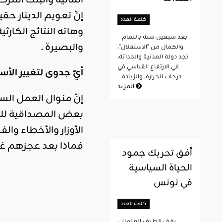
المالية والبنك المركزي في ماي 2016، من اجل ترك الدينار عائما 
إنّ تعويم الدينار حق
كلمة العدد
وهاته النتائج الكا
بعد سبعين سنة بالتمام
والبصيرة .
والكمال من "الاستقلال"،
تجد دولة المدنية والحداثة،
في الارتفاع القياسي في
أيّ جدوى لتغيير الأ
درجات الحرارة، والزيادة ...
المزيد
إنّ منوال العمل الس
بعض المصداقية للس
الأوزار والأخطاء وا
فماذا بعد عجزهم غير 
أفق تحريك جمود
الحياة السياسية
في تونس
كلمة العدد
يقف الطيف العلماني