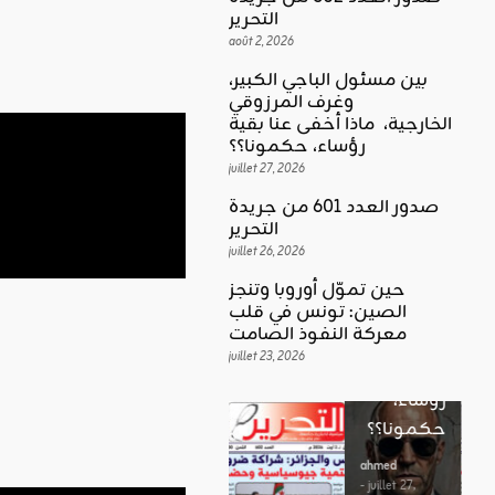
التحرير
août 2, 2026
بين مسئول الباجي الكبير،
وغرف المرزوقي
كلمة العدد
الخارجية، ماذا أخفى عنا بقية
اقليمي ودولي
بين
رؤساء، حكمونا؟؟
حين تموّل
مسئول
juillet 27, 2026
أوروبا
الباجي
صدور العدد 601 من جريدة
وتنجز
الكبير،
اقليمي ودولي
التحرير
الصين:
الغضب
juillet 26, 2026
وغرف
تونس في
بوصلة …
المرزوقي
حين تموّل أوروبا وتنجز
قلب
لا سلاحا
الصين: تونس في قلب
الخارجية،
معركة
معركة النفوذ الصامت
يشهر في
ماذا أخفى
النفوذ
juillet 23, 2026
غير الإتجاه
عنا بقية
الصامت
رؤساء،
ahmed
حكمونا؟؟
ahmed
- août 3, 2026
- juillet 23,
0
2026
ahmed
ستطل القضاي
0
- juillet 27,