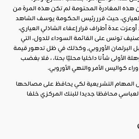
ولكن هذه المغادرة المحتومة لم تكن هذه المرة من
لعياري، حيث قرر رئيس الحكومة يوسف الشاهد
وعزت عدة أطراف قرار إعفاء الشاذلي العياري،
ب محافظ البنك المركزي التونسي منذ جوان 2012، إلى تصنيف تونس على القائمة السوداء للدول، التي
ل البرلمان الأوروبي, وكذلك في ظل تدهور قيمة
ة الأولى شأنا داخليا محليّا بحتا، ، فلا بغضب
 وراء كواليس الأمر والنهي الأوروبي.
المهام التشريعية لكي يحافظ على مصالحها
يس 15 فيفري 2018 على تسمية مروان العباسي محافظا جديدا للبنك المركزي خلفا