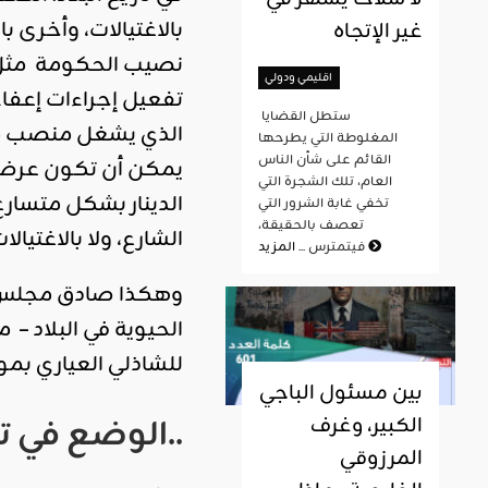
بالاغتيالات، وأخرى ب
غير الإتجاه
نصيب الحكومة مثل س
اقليمي ودولي
تفعيل إجراءات إعفاء
ستطل القضايا
المغلوطة التي يطرحها
القائم على شأن الناس
يمكن أن تكون عرضة 
العام، تلك الشجرة التي
الدينار بشكل متسارع 
تخفي غابة الشرور التي
تعصف بالحقيقة،
الشارع، ولا بالاغتيال
المزيد
فيتمترس ...
وهكذا صادق مجلس ن
للشاذلي العياري بموافقة 134 صوتا مع احتفاظ 
بين مسئول الباجي
الوضع في تونس صعب لكنّه ليس بالمستحيل..
الكبير، وغرف
المرزوقي