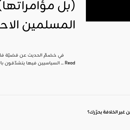
(بل مؤامراتها) 
المسلمين الاحت
في خضمّ الحديث عن قضيّة فل
Read
السياسيين فيها يتشدّقون بالمقاومة ونصرة فلسطين ويُنادون بتجريم التطبيع مع كيان ...
ير الخلافة يحرّرك؟