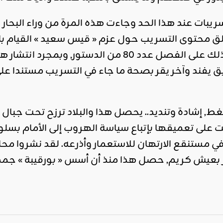
ريبات عند هذا الحد وجاءت هذه المرة من وراء البحا
علق محتوى التسريب حول عزم « قيس سعيد » القيام با
بالحكم معتمدا في ذلك على الفصل عدد 80 من الد
يق يفند وآخر يقر بصحة ما جاء في التسريب مستندا ع
, إشادة وتنديد.. يحصل هذا والبلاد ترزح تحت جبال 
 على تعميقها بإتباع سياسة الهروب إلى الأمام بسلو
اد في مستنقع الارتهان للاستعمار وأذرعه. لقد نشرو
 بعيش كريم, حصل هذا منذ أن أسس « بورقيبة » جمهو