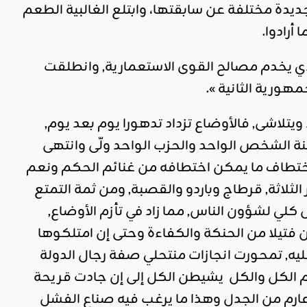
ديدة مختلفة عن سابقتها، وابتلع الغالبية الطعم
رادوا.
ذي يخدم مصالح القوى الاستعمارية, وانطلقت
هورية الثانية ».
تلاشى, فالأوضاع تزداد تدهورا يوم بعد يوم,
نة الشخص الواحد والحزب الواحد ولّى وانتهى
لاختطاف ما يمكن اختطافه من غنائم الحكم ونعم
لثلاثة, قرطاج وباردو والقصبة, ومن ثمة التمتع
ي لشؤون الناس, مما زاد في تأزم الأوضاع,
فتيلا من الحنكة والكفاءة وحتى إن امتلكوها
ليه, تمحورت انجازات منتحلي صفة رجال الدولة
م الكل والكل يشيطن الكل إلى إن جادت قريحة
 من الجدل وهذا ما يرغب فيه صناع الفشل