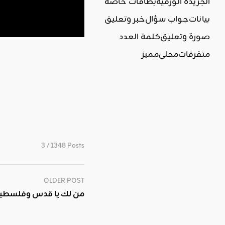
الجريدة الورقية
بطاقات خاصة
بيانات
جواب سؤال
خبر وتعليق
صورة وتعليق
كلمة العدد
متفرقات
محلي
مميز
3 / 1348 Posts
OLDER POST
من لك يا قدس وفلسطين غ