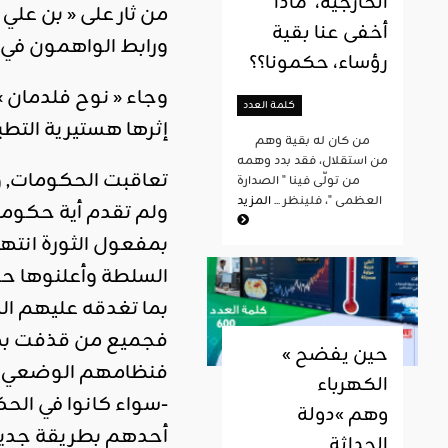
الخارجية، ماذا
من ثار على « بن علي
أخفى عنا بقية
ورابط الواهمون في 
رؤساء، حكمونا؟؟
وجاء « نوح فلدمان 
كلمة العدد
إثرها هستيرية التطب
من كان له بقية وهم
من استقلال، فقد بدد وهمه
تعاقبت الحكومات, وم
من تولّى فينا " الصدارة
العظمى "، فلينظر ...
المزيد
ولم تقدم أية حكومة 
بمفعول الثورة انتهز
السلطة وأعلنوها حرب
بما تغدقه عليهم ال
فجميع من قذفت بهم 
« حين يفضح
فنظامهم الوضعي التا
الكهرباء
-سواء كانوا في الح
وهم »دولة
أحدهم بطريقة جديد
الحداثة