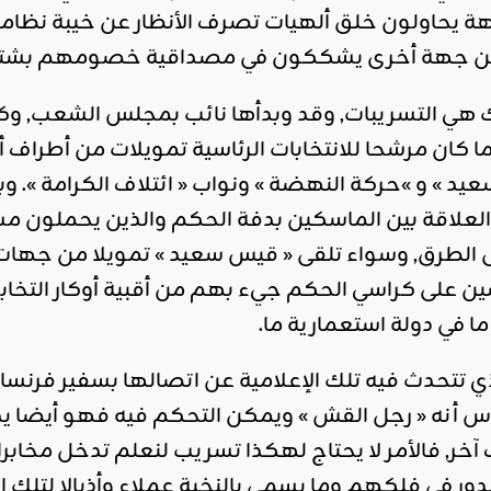
يحاولون خلق ألهيات تصرف الأنظار عن خيبة نظامه
 ومن جهة أخرى يشككون في مصداقية خصومهم بشتى
ك هي التسريبات, وقد وبدأها نائب بمجلس الشعب, وكا
 كان مرشحا للانتخابات الرئاسية تمويلات من أطراف أ
عيد » و »حركة النهضة » ونواب « ائتلاف الكرامة ».
علاقة بين الماسكين بدفة الحكم والذين يحملون مسؤ
 الطرق, وسواء تلقى « قيس سعيد » تمويلا من جهات أج
ين على كراسي الحكم جيء بهم من أقبية أوكار التخابر 
 في دولة استعمارية ما.
لذي تتحدث فيه تلك الإعلامية عن اتصالها بسفير فرن
 أنه « رجل القش » ويمكن التحكم فيه فهو أيضا يدخ
, فالأمر لا يحتاج لهكذا تسريب لنعلم تدخل مخابرات
ر في فلكهم وما يسمى بالنخبة عملاء وأذيالا لتلك ال