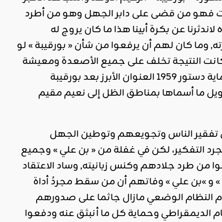
ات فهو من قضى على دابر الجهل وهو من أطرد
دثرنا عن بكرة أبينا هذا ما كان يروج له
وما كان لهم أن يرفعوا من شأن « بورقيبة » لو
فكانت النتيجة تخلف على جميع الأصعدة ومعيشة
ضنكا تستمر أوجاعها إلى يوم الناس هذا, وكانت جرائم « بورقية » تحت حماية دستور 1959 العنوان الأبرز بعد بورقيبة
يل ما أسماها بمناطق الظل إلى نعيم مقيم
 في تفقير الناس وتجويعهم وتوطين الجهل
التفكير، لكن في غفلة من « بن علي » وجميع
ا من طرد جلادهم وكنس زبانيته, وساد الاعتقاد
 و »بن علي » وفاتهم أن من سقط مجردُ أداة
ادام النظام الوضعي مازال جاثما على صدورهم
 الديمقراطي وحماية كل ما أنبثق عنه ودفعوا