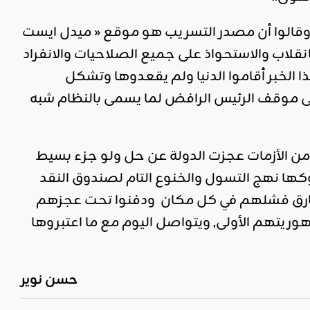
ر وقالوا أن مصدر التسريب هو موقع « ميدل ايست
نقلاب والاستحواذ على جميع الصلاحيات والانفراد
ستور, وبمجرد انتشار هذا الخبر أقاموا الدنيا ولم يقعدوها وتشكل
لى موقف الرئيس الرافض لما يسمى بالنظام شبه
من الأزمات عجزت الدولة عن حل ولو جزء بسيط
كها نهج التسول والخنوع التام لصندوق النقد
ا محارق فشلهم في كل مكان ودفنوا تحت عجزهم
ريتهم الأولى, ويتواصل اليوم مع ما اعتبروها
حسن نوير