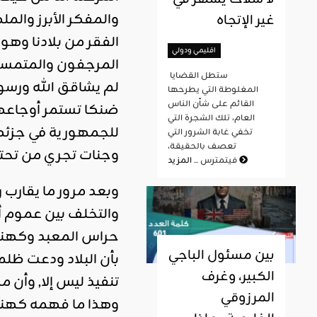
والمفكر الأبرز وال
غير الإتجاه
الفقر من بلادنا وهو
اقليمي ودولي
المرجفون والمتمسحو
ستطل القضايا
لم يشاقق الله ورسو
المغلوطة التي يطرحها
القائم على شأن الناس
العام، تلك الشجرة التي
للجمهورية في جزئها
تخفي غابة الشرور التي
تعصف بالحقيقة،
وجنات تجري من تحتها
المزيد
فيتمترس ...
وبعد مرور ما يقارب 
والتخلف بين عموم 
حراس المعبد وكهنته 
بين مسئول الباجي
بأن البلاد ودعت ظل
الكبير، وغرف
تنفيذ ليس إلا, وأن 
المرزوقي
وهذا ما فهمه كهنة 