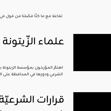
اقليمي ودولي
تفاعلا مع ما كنّا فصّلنا من قول في
صدور
العدد 601
من جريدة
علماء الزّيتون
التحرير
ahmed
- juillet 26,
2026
0
اهتمّ المؤرخون بمؤسسة الزيتونة با
Read More
الشرعي ودورها في المحافظة على اله
قرارات الشرعيّة 