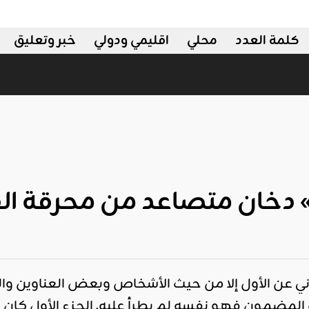
كلمة العدد
محلي
اقليمي ودولي
خبر وتعليق
ي ودولي
» دخان متصاعد من محرقة ا
اني عن الأول إلا من حيث الأشخاص وبعض العناوين وا
المضمون فهو نفسه لم يطرأ عليه. الجزء الأول كان محو