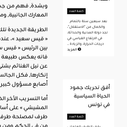
وبشدة, فهم من جهة 
كلمة العدد
المعارك الجانبية,
بعد سبعين سنة بالتمام
والكمال من "الاستقلال"،
الطريقة الجديدة تل
تجد دولة المدنية والحداثة،
« قيس سعيد »، عندما
في الارتفاع القياسي في
درجات الحرارة، والزيادة ...
بين الرئيس « قيس س
المزيد
فانه يعكس طبيعة ال
عن نيل الغنائم بشتى
إنكارها, فكل الجالس
أصابع مسؤول كبير ما
أفق تحريك جمود
الحياة السياسية
أما التسريب الأخر ا
في تونس
المشيشي » على أساس
طرف لمصلحة طرف آخر
كلمة العدد
من في الحكم ومن يدو
يقف الطيف العلماني