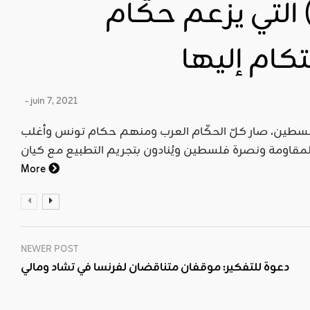
التي يزعم حكّام
كام إليها
- juin 7, 2021
سطين، صار كلّ الحكّام العرب ومنهم حكام تونس وأغلب
More
NEWER POST
دعوة للتفكير: موقفان متناقضان لفرنسا في تشاد ومالي