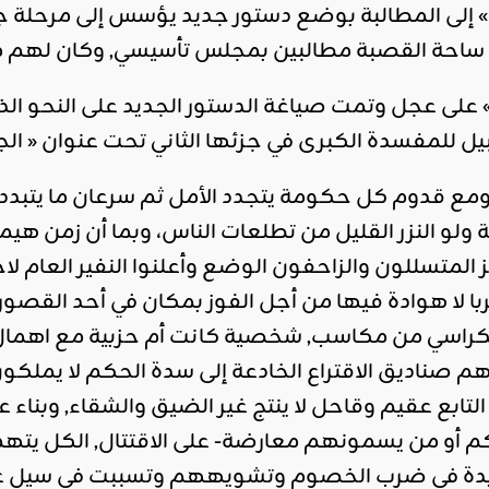
 » إلى المطالبة بوضع دستور جديد يؤسس إلى مرحلة ج
ساحة القصبة مطالبين بمجلس تأسيسي, وكان لهم ما أ
» على عجل وتمت صياغة الدستور الجديد على النحو ال
يل للمفسدة الكبرى في جزئها الثاني تحت عنوان « الجم
ع قدوم كل حكومة يتجدد الأمل ثم سرعان ما يتبدد وي
ولو النزر القليل من تطلعات الناس، وبما أن زمن هيم
 المتسللون والزاحفون الوضع وأعلنوا النفير العام 
ا لا هوادة فيها من أجل الفوز بمكان في أحد القصور ا
كراسي من مكاسب, شخصية كانت أم حزبية مع اهمال كل
صناديق الاقتراع الخادعة إلى سدة الحكم لا يملكون 
بع عقيم وقاحل لا ينتج غير الضيق والشقاء, وبناء ع
كم أو من يسمونهم معارضة- على الاقتتال, الكل يته
ة في ضرب الخصوم وتشويههم وتسببت في سيل عارم