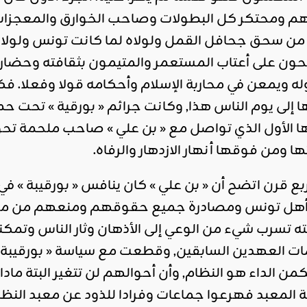
ملهم ومحتكر كل البطولات وصاحب الخوارق والمعجز
 من سحق جحافل القمل ولولاه لما كانت تونس ولولاه لان
ن على أعتاب المستعمر والمتيمون بثقافته وحضارته, 
له ويمعن في محاربة الإسلام وأحكامه قولا وفعلا. 
 الأول الذي تواصل مع « بن علي » صاحب ملحمة تحو
 ومن فوقها أنهار الازدهار والرفاه.
ربع قرن اتضح أن « بن علي » كان ينافس « بورقيبة »
أهل تونس ومصادرة جميع حقوقهم ومنعهم من مجرد 
تسرب شيء من الوعي إلى الأذهان وثار الناس وتمكنو
مات العهدين السابقين, وقطعت مع سياسة « بورقيبة »
مكمن الداء هو النظام, وأن أحوالهم لن تتغير البتة م
المعبد فهرعوا جماعات وفرادا للذود عن معبد النظام