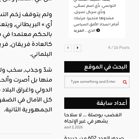
التونسي، بأي اسم تسمّى،
وبأي سربال تسربل،
ولم يتوقف زخم التس
مشدوها متحيرا، مرتبكا،
أي » البريطاني, ويت
أمام انسداد الأفق السياسي
المزيد
الذي ...
كالعادة فريقان, فر
4 / 16 Posts
البلماني.
البحث في الموقع
شدّ وجذب, سخب ولغط
منها بل أصرت وألحت
الدولي واغراق البل
كل الآمال في الضفر
أعداد سابقة
الجمهورية الثانية.
الغضب بوصلة … لا سلاحا
يشهر في غير الإتجاه
août 3, 2026
صدور العدد 602 من جريدة