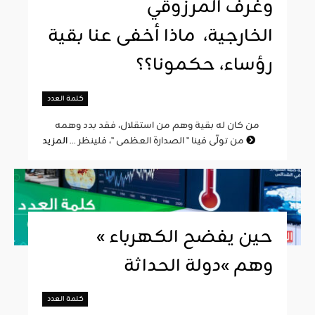
وغرف المرزوقي
الخارجية، ماذا أخفى عنا بقية
رؤساء، حكمونا؟؟
كلمة العدد
من كان له بقية وهم من استقلال، فقد بدد وهمه
المزيد
من تولّى فينا " الصدارة العظمى "، فلينظر ...
« حين يفضح الكهرباء
وهم »دولة الحداثة
كلمة العدد