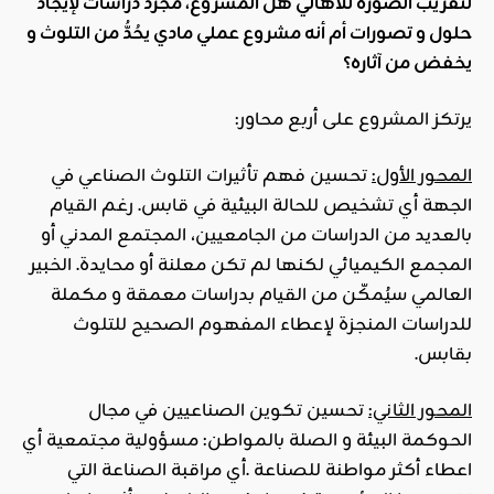
لتقريب الصورة للأهالي هل المشروع، مجرد دراسات لإيجاد
حلول و تصورات أم أنه مشروع عملي مادي يحُدُّ من التلوث و
يخفض من آثاره؟
يرتكز المشروع على أربع محاور:
المحور الأول:
تحسين فهم تأثيرات التلوث الصناعي في
الجهة أي تشخيص للحالة البيئية في قابس. رغم القيام
بالعديد من الدراسات من الجامعيين، المجتمع المدني أو
المجمع الكيميائي لكنها لم تكن معلنة أو محايدة. الخبير
العالمي سيُمكّن من القيام بدراسات معمقة و مكملة
للدراسات المنجزة لإعطاء المفهوم الصحيح للتلوث
بقابس.
المحور الثاني:
تحسين تكوين الصناعيين في مجال
الحوكمة البيئة و الصلة بالمواطن: مسؤولية مجتمعية أي
اعطاء أكثر مواطنة للصناعة .أي مراقبة الصناعة التي