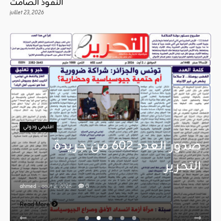
النفوذ الصامت
juillet 23, 2026
اقليمي ودولي
صدور العدد 602 من جريدة
التحرير
ahmed
- août 2, 2026
0
Read More