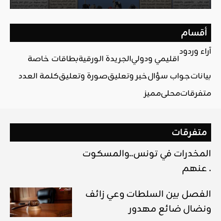
أقسام
آراء وردود
اقليمي ودولي
الجريدة الورقية
بطاقات خاصة
بيانات
جواب سؤال
خبر وتعليق
صورة وتعليق
كلمة العدد
متفرقات
محلي
مميز
متفرقات
المخدرات في تونس..والمسكوت
عنهم .
الفصل بين السلطات وعي زائف
ونضال ضائع مهدور