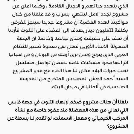
الذي يتهدد حياتهم و الاجيال القادمة ، وكلما اعلن عن
مشروع تجدد الامل لينتهي بسراب و قد علمنا من خلال
مواكبتنا لهذه القضية ان مشروعا جديدا سينجز للغرض
بكلفة 11مليون دينار يهدف الى القضاء على التلوث فأردنا
آن نقف على حقيقته ومدى نجاعته وخاصة ان الجهة
الممولة الاتحاد الأوربي فهل هي صحوة ضمير للنظام
الغربي الذي يترنح ونحن نرى أزمته في اليونان و في اسبانيا
ام انها مجرد مسكنات للامة لضمان تواصل مسلسل
نهب خيرات البلاد فكان لنا هذا القاء مع مدير المشروع
السيد أحمد العش المهندس المتخرج من المدرسة
الهندسية في ألمانيا في ميدان البيئة.
بلغنا أنّ هناك مشروع ضخم لإنهاء التلوث في جهة قابس
التي تعاني من هذه المعضلة منذ عقود خاصة مع نشأة
المركب الكيميائي و معمل الاسمنت، لو تقدم لنا بسطة عن
المشروع؟