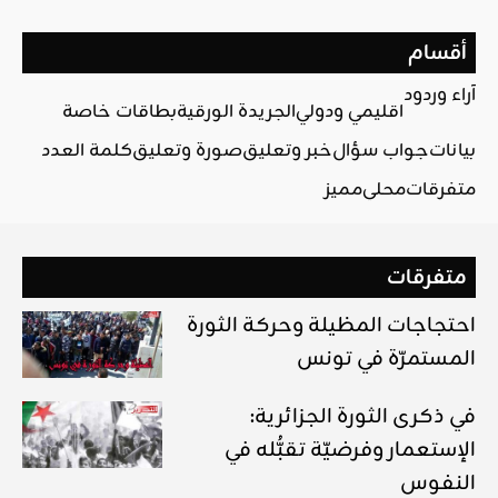
أقسام
آراء وردود
اقليمي ودولي
الجريدة الورقية
بطاقات خاصة
بيانات
جواب سؤال
خبر وتعليق
صورة وتعليق
كلمة العدد
متفرقات
محلي
مميز
متفرقات
احتجاجات المظيلة وحركة الثورة
المستمرّة في تونس
في ذكرى الثورة الجزائرية:
الإستعمار وفرضيّة تقبُّله في
النفوس