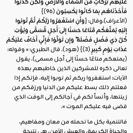
عَلَيْهِم بَرَكَاتٍ مِّنَ السَّمَاءِ وَالْأَرْضِ وَلَٰكِن كَذَّبُوا
فَأَخَذْنَاهُم بِمَا كَانُوا يَكْسِبُونَ
(96)}
(الأعراف).وقال: {
وَأَنِ اسْتَغْفِرُوا رَبَّكُمْ ثُمَّ تُوبُوا
إِلَيْهِ يُمَتِّعْكُم مَّتَاعًا حَسَنًا إِلَىٰ أَجَلٍ مُّسَمًّى وَيُؤْتِ
كُلَّ ذِي فَضْلٍ فَضْلَهُ ۖ وَإِن تَوَلَّوْا فَإِنِّي أَخَافُ عَلَيْكُمْ
عَذَابَ يَوْمٍ كَبِيرٍ
(3)} (هود). قال الطبري: « وقوله:
(يمتعكم متاعًا حسنًا إلى أجل مسمى)، يقول
تعالى ذكره للمشركين الذين خاطبهم بهذه
الآيات: استغفروا ربكم ثم توبوا إليه، فإنكم إذا
فعلتم ذلك بسط عليكم من الدنيا ورزقكم من
زينتها، وأنسأ لكم في آجالكم إلى الوقت الذي
قضى فيه عليكم الموت ».
فالتنمية بكل ما تحمله من معان ومفاهيم،
والحياة الكريمة، والعيش الآمن، هي نتيجة