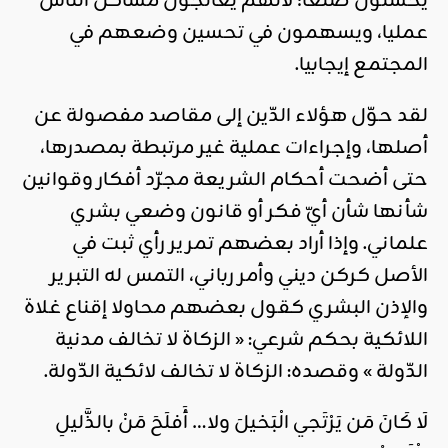
يحسنون صنعا؛ لأنّهم يعالجون مشاكل الناس
عمليا، ويسهمون في تحسين وضعهم في
المجتمع إيجابيا.
لقد حوّل هؤلاء الدّين إلى مقاصد مفصولة عن
أصلها، وإجراءات عملية غير مرتبطة بمصدرها،
حتى أضحت أحكام الشريعة مجرّد أفكار وقوانين
شأنها شأن أيّ فكر أو قانون وضعي بشري
علماني. وإذا أراد بعضهم تمرير رأي ثبت في
الأصل كركن ديني وأمر رباني، التمس له التبرير
والإذن البشري كقول بعضهم محاولا إقناع غلاة
اللائكية بحكم شرعي: « الزكاة لا تخالف مدنية
الدّولة » وقصده: الزكاة لا تخالف لائكية الدّولة.
لَا كَانَ مَن يَرْتَجي الْبَخيلَ ولا… أَفلَحَ مَنْ بالذَّليلِ