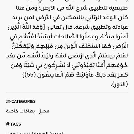
طبيعية لتطبيق شرع الله في الأرض؛ ومن هنا
كان الوعد الربّاني بالتمكين في الأرض لمن يريد
عبادته وتطبيق شرعه. قال تعالى: {وَعَدَ اللَّهُ الَّذِينَ
آمَنُوا مِنكُمْ وَعَمِلُوا الصَّالِحَاتِ لَيَسْتَخْلِفَنَّهُم فِي
الْأَرْضِ كَمَا اسْتَخْلَفَ الَّذِينَ مِن قَبْلِهِمْ وَلَيُمَكِّنَنَّ
لَهُمْ دِينَهُمُ الَّذِي ارْتَضَى لَهُمْ وَلَيُبَدِّلَنَّهُم مِّن بَعْدِ
خَوْفِهِمْ أَمْنًا يَعْبُدُونَنِي لَا يُشْرِكُونَ بِي شَيْئًا وَمَن
كَفَرَ بَعْدَ ذَلِكَ فَأُوْلَئِكَ هُمُ الْفَاسِقُونَ (55)}
(النور).
CATEGORIES
مميز
بطاقات خاصة
TAGS
الجريدة الورقية التحرير تونس