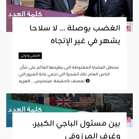
الغضب بوصلة … لا سلاحا
يشهر في غير الإتجاه
اقليمي ودولي
ستطل القضايا المغلوطة التي يطرحها القائم على شأن
الناس العام، تلك الشجرة التي تخفي غابة الشرور التي
المزيد
تعصف بالحقيقة، فيتمترس ...
بين مسئول الباجي الكبير،
وغرف المرزوقي