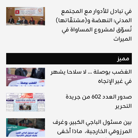
في تبادل للأدوار مع المجتمع
المدني: النهضة و(مشتقّاتها)
تُسوّق لمشروع المساواة في
الميراث
مميز
الغضب بوصلة … لا سلاحا يشهر
في غير الإتجاه
صدور العدد 602 من جريدة
التحرير
بين مسئول الباجي الكبير، وغرف
المرزوقي الخارجية، ماذا أخفى