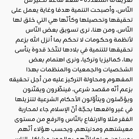
تعريفاته المتعدّدة – شغلا شاغلا لكثير من
النّاس، وأصبحت التنمية هدفا وغاية يعمل على
تحقيقها وتحصيلها وكأنّها هي التي خلق لها
النّاس. ومن هنا، نرى تسويق بعض النّاس
لأنظمة وحكومات لا تحكم بما أنزل الله بزعم
تحقيقها للتنمية في بلادها لتتّخذ قدوة يتأسى
بها، كماليزيا وتركيا، ونرى اهتمام بعض
الشخصيات والجمعيات والمنظمات بهذا
المفهوم ومحاولة التركيز عليه من أجل تحقيقه
بزعم أنّه مقصد شرعي، فينظّرون ويقنّنون
ويؤصّلون ويتأوّلون الأحكام الشرعية لتنزيلها
في غير واقعها بحجّة أنّ الإسلام جاء لمحاربة
الفقر مثلا والارتفاع بالنّاس والرفع من مستوى
معيشتهم ومدنيتهم. ويحسب هؤلاء أنّهم