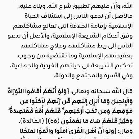
الله، وأنّ عليهم تطبيق شرع الله. وبناء عليه،
فالأصل أن ندعو الناس إلى استئناف الحياة
الإسلامية بإقامة الخلافة التي تعالج مشاكلهم
وفق أحكام الشريعة الإسلامية، والأصل أن ندعو
الناس إلى ربط مشاكلهم وعلاج مشاكلهم
بعقيدتهم الإسلامية وما تقتضيه من وجوب
تحكيم الشريعة في حياتهم الفردية والجماعية،
وفي الأسرة والمجتمع والدولة.
قال الله سبحانه وتعالى: {
وَلَوْ أَنَّهُمْ أَقَامُوا التَّوْرَاةَ
وَالْإِنجِيلَ وَمَا أُنزِلَ إِلَيْهِم مِّن رَّبِّهِمْ لَأَكَلُوا مِن
فَوْقِهِمْ وَمِن تَحْتِ أَرْجُلِهِم ۚ مِّنْهُمْ أُمَّةٌ مُّقْتَصِدَةٌ ۖ
وَكَثِيرٌ مِّنْهُمْ سَاءَ مَا يَعْمَلُونَ
(66)} (المائدة).
وقال: {
وَلَوْ أَنَّ أَهْلَ الْقُرَىٰ آمَنُوا وَاتَّقَوْا لَفَتَحْنَا