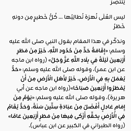
يَنْتَصِرُ
ليس العُلَى نُهزة تُطالِبُها … كُلُّ خَطيرٍ مِن دونهِ
خَطَرُ
ونذكّر في هذا المقام بقول النبي صلى الله عليه
وسلم: «
إِقَامَةُ حَدٍّ مِنْ حُدُودِ اللَّهِ، خَيْرٌ مِنْ مَطَرِ
أَرْبَعِينَ لَيْلَةً فِي بِلَادِ اللَّهِ عَزَّ وَجَلَّ
» (رواه ابن ماجه
عن ابن عمر)، وقوله صلى الله عليه وسلم: «
حَدٌّ
يُعْمَلُ بِهِ فِي الْأَرْضِ، خَيْرٌ لِأَهْلِ الْأَرْضِ مِنْ أَنْ
يُمْطَرُوا أَرْبَعِينَ صَبَاحًا
»(رواه ابن ماجه عن أبي
هريرة)، وقوله صلى الله عليه وسلم: «
يَوْمٌ مِنْ
إِمَامٍ عَادِلٍ أَفْضَلُ مِنْ عبَادَةِ سِتِّينَ سَنَةً، وَحَدٌّ يُقَامُ
فِي الْأَرْضِ بِحَقِّهِ أَزْكَى فِيهَا مِنْ مَطَرٍ أَرْبَعِينَ عَامًا
»
(رواه الطبراني في الكبير عن ابن عباس).