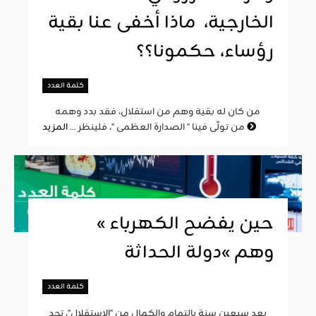
الخارجية، ماذا أخفى عنا بقية
رؤساء، حكمونا؟؟
كلمة العدد
من كان له بقية وهم من استقلال، فقد بدد وهمه
المزيد
من تولّى فينا " الصدارة العظمى "، فلينظر ...
« حين يفضح الكهرباء
وهم »دولة الحداثة
كلمة العدد
بعد سبعين سنة بالتمام والكمال من "الاستقلال"، تجد