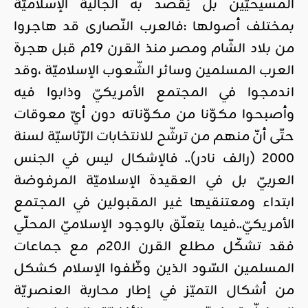
المسيحيّين بل يُقصد به الجالية الإسلاميّة
بمختلف أصولها :فالعرب النّصارى قد هاجروا
من بلاد الشّام ومصر منذ القرن 19م قبل هجرة
العرب المسلمين وسائر الشّعوب الإسلاميّة ،وقد
اندمجوا في المجتمع الأمريكيّ وذابوا فيه
وأصبحوا مكوّنا من مكوّناته دون أيّ معوقات
حتّى أنّ منهم من ترشّح للانتخابات الرّئاسيّة لسنة
2000 (رالف نادر).. فالإشكال ليس في الجنس
العربيّ بل في العقيدة الإسلاميّة المرفوضة
ابتداء ومعتنقيها غير المقبولين في المجتمع
الأمريكيّ..فيما يتعلّق بالوجود الإسلاميّ المحلّي
فقد تشكّل مطلع القرن الـ20م مع جماعات
المسلمين السّود الذين وظّفوا الإسلام كشكل
من أشكال التميّز في إطار محاربة العنصريّة