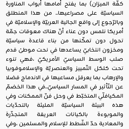
كفّة الميزان) بما يفتح أمامها أبواب المناورة
السياسيّة على مصراعيها.. من هذا المنطلق
وبالرّجوع إلى واقع الجالية العربيّة والإسلاميّة في
أمريكا نلمس دون عناء أنّ هناك معوقات جمّة
تحول دون تمكّنها من بناء قاعدة سياسيّة
ومخزون انتخابيّ يساعدها في نحت موطئ قدم
صلب الوسط السياسيّ الأمريكيّ ،فهي تنوء
تحت كلكل التّمييز والعنصريّة والإسلاموفوبيا
والإرهاب بما يعرقل مساعيها في الاندماج فضلا
عن التّأثير في المسار السياسيّ..في هذا الخضمّ
المكيافلّي المتخبّط في وحل فنّ الممكنات وفي
هذه البيئة السياسيّة المليئة بالتحدّيات
والموبوءة بالكيانات العريقة المتجذّرة
والمعادية حدّ الشّطط للإسلام والمسلمين ،وفي