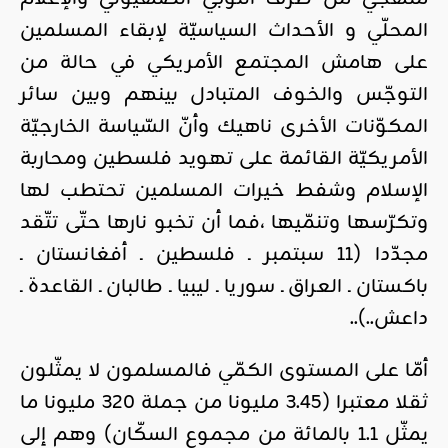
المحلّي و الأحداث السياسيّة لإبقاء المسلمين
على هامش المجتمع الأمريكي في حالة من
التوجّس والخوف المتبادل بينهم وبين سائر
المكوّنات الأخرى ناهيك وأنّ السّياسة الخارجيّة
الأمريكيّة القائمة على تهويد فلسطين ومحاربة
الإسلام وشفط خيرات المسلمين تحتطب لها
وتكرّسها وتنمّيها ،فما أن تخبو نارها حتّى تتّقد
مجدّدا (11 سبتمبر ـ فلسطين ـ أفغانستان ـ
باكستان ـ العراق ـ سوريا ـ ليبيا ـ طالبان ـ القاعدة ـ
داعش..)..
أمّا على المستوى الكمّي فالمسلمون لا يمثّلون
ثقلا معتبرا (3.45 مليونا من جملة 320 مليونا ما
يمثّل 1.1 بالمائة من مجموع السكّان) وهم إلى