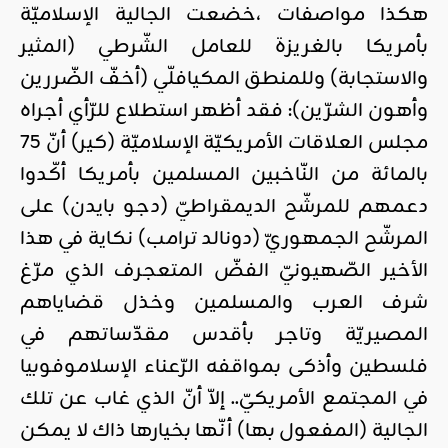
هكذا مواصفات ،خضعت الجالية الإسلاميّة
بأمريكا بالغريزة للعامل الشّرطي (المثير
والاستجابة) وللمنطق المكيافلّي (أخفّ الضّررين
وأهون الشرّين): فقد أظهر استطلاع للرّأي أجراه
مجلس العلاقات الأمريكيّة الإسلاميّة (كير) أنّ 75
بالمائة من النّاخبين المسلمين بأمريكا أكّدوا
دعمهم للمرشّح الديمقراطيّ (دجو بايدن) على
المرشّح الجمهوريّ (دونالد ترامب) نكاية في هذا
الأخير الصّهيونيّ الفضّ المتعجرف الذي مرّغ
شرف العرب والمسلمين وخذل قضاياهم
المصيريّة وتاجر بأقدس مقدّساتهم في
فلسطين وأذكى بمواقفه الرّعناء الإسلاموفوبيا
في المجتمع الأمريكيّ.. إلاّ أنّ الذي غاب عن تلك
الجالية (المفعول بها) أنّها بخيارها ذاك لا يمكن