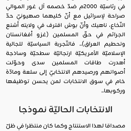
في رئاسيّة 2000م ضدّ خصمه آل غور الموالي
صراحة لإسرائيل مع أنّ كليهما صهيونيّ حدّ
النّخاع، ناهيك وأنّ بوش اقترف في ولايته أشنع
الجرائم في حقّ المسلمين (غزو أفغانستان
وتحطيم العراق).. فالتّجربة السياسيّة للجالية
الإسلاميّة الأمريكيّة ارتجاليّة سطحيّة وساذجة
أهدرت طاقات المسلمين سدى وحوّلت
أصواتهم ورصيدهم الانتخابيّ إلى سلعة ومادّة
خام في سوق الانتخابات لمن يحسن توظيفها
وركوبها..
الانتخابات الحاليّة نموذجا
مصداقا لهذا الاستنتاج وكما كان منتظرا في ظلّ