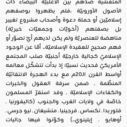
المتفشّية ضدّهم بين الأغلبيّة البيضاء ذات
الأصول الأوروبيّة ،فلم يظهروا بوصفهم
إسلاميّين أو حملة دعوة وأصحاب مشروع تغيير
بل بصفتهم (أخويّات وجمعيّات خيريّة)
مناهضة للعنصريّة ولم يكن لديهم أيّ تصوّر أو
فهم صحيح للعقيدة الإسلاميّة.. أمّا عن الوجود
الإسلاميّ كجالية خارجيّة أجنبيّة صلب المجتمع
الأمريكيّ فحديث نسبيّا: إذ بدأت تتشكّل معالمه
أواسط القرن الـ20م مع بدء الهجرة الانتقائيّة
المنظّمة ـ ضمن سرقة العقول والخبرات
والكفاءات الإسلاميّة ـ وقد استقرّ المسلمون
خاصّة في ولايات الغرب والجنوب (كاليفورنيا ـ
فلوريدا ـ تكساس ـ فرجينيا ـ متشيغان ـ نيو جرسي ـ
أوهايو ـ إيلينوي..) وكوّنوا فيها جاليات