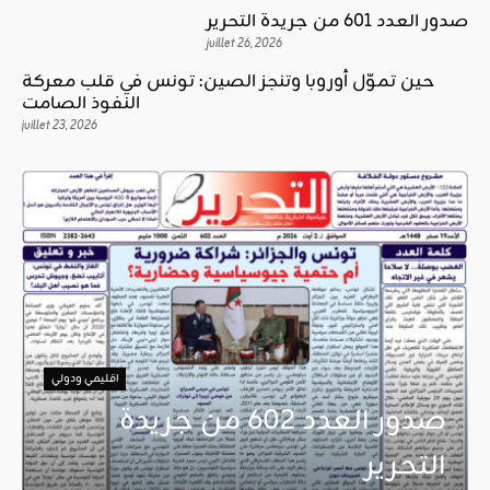
صدور العدد 601 من جريدة التحرير
juillet 26, 2026
حين تموّل أوروبا وتنجز الصين: تونس في قلب معركة
النفوذ الصامت
juillet 23, 2026
اقليمي ودولي
صدور العدد 602 من جريدة
التحرير