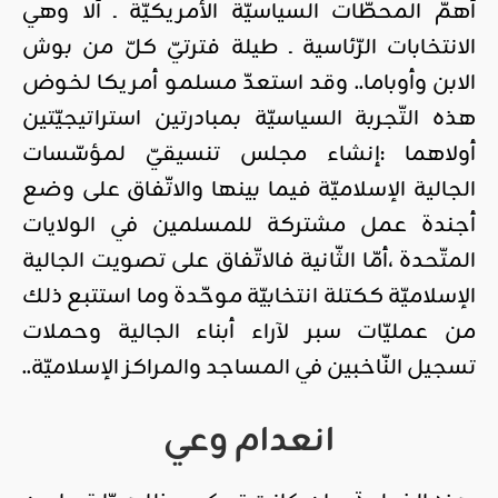
أهمّ المحطّات السياسيّة الأمريكيّة ـ ألا وهي
الانتخابات الرّئاسية ـ طيلة فترتيّ كلّ من بوش
الابن وأوباما.. وقد استعدّ مسلمو أمريكا لخوض
هذه التّجربة السياسيّة بمبادرتين استراتيجيّتين
أولاهما :إنشاء مجلس تنسيقيّ لمؤسّسات
الجالية الإسلاميّة فيما بينها والاتّفاق على وضع
أجندة عمل مشتركة للمسلمين في الولايات
المتّحدة ،أمّا الثّانية فالاتّفاق على تصويت الجالية
الإسلاميّة ككتلة انتخابيّة موحّدة وما استتبع ذلك
من عمليّات سبر لآراء أبناء الجالية وحملات
تسجيل النّاخبين في المساجد والمراكز الإسلاميّة..
انعدام وعي