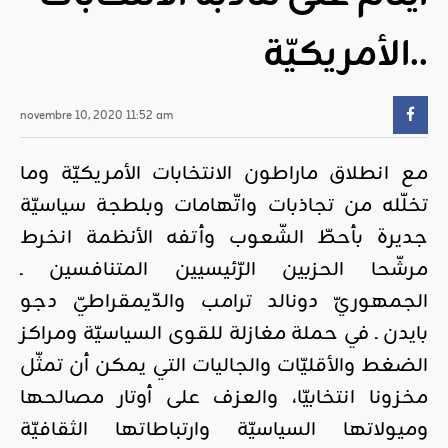
الأمريكيّة..
novembre 10, 2020 11:52 am
مع انطلاق ماراطون الانتخابات الأمريكيّة وما
تخلّله من تجاذبات واتّهامات وبلطجة سياسيّة
جديرة بأحطّ الشّعوب وأتفه الأنظمة انخرط
مرشّحا الحزبين الرّئيسيين المتنافسين ـ
الجمهوريّ دونالد ترامب والدّيمقراطيّ دجو
بايدن ـ في حملة مغازلة للقوى السياسيّة ومراكز
الضغط والأقليّات والجاليات التي يمكن أن تمثّل
مخزونا انتخابيّا، والعزف على أوتار مصالحها
وميولاتها السياسيّة وارتباطاتها الثقافيّة