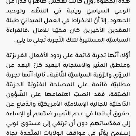
هذه الخطوة ـ وإن كانت تعكس ظاهريّا قدرا من
الوعي السياسيّ ورغبة في التنظّم وتوحيد
الجهود ـ إلاّ أنّ الانخراط في العمل الميدانيّ طيلة
العقدين الأخيرين كان مخيّبا للآمال ،فالقراءة
السياسيّة المستنيرة لتلك التّجربة تُجلي ما يلي..
أوّلا: أنّها تجربة قائمة على ردود الأفعال الغريزيّة
ومنطق المثير والاستجابة البعيد كلّ البعد عن
التروّي والرّؤية السياسيّة الثّاقبة.. ثانيا: أنّها تجربة
مطلبيّة قائمة على المصلحة الفئويّة الحزبيّة
الضيّقة، فقد انصبّ اهتمامها على الشّؤون
الدّاخليّة للجالية الإسلاميّة الأمريكيّة والدّفاع عن
حقوق أبنائها في عدم التّمييز ضدّهم أو الإساءة
إلى مقدّساتهم دون أن ترتقي إلى مستوى لوبي
إسلاميّ يؤثّر في مواقف الولايات المتّحدة تجاه