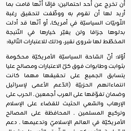
أن تخرج عن أحد احتمالين: فإمّا أنّها قامت بما
أريد لها أن تقوم به ووظّفت لتحقيق رغبة
اللّوبيّات السياسيّة في أمريكا، أو أنّها قد أدلت
بدلوها جزافا ولن يغيّر خيارها في النّتيجة
المخطّط لها شروى نقير، وذلك للاعتبارات التّالية:
أوّلا: أنّ السّاحة السياسيّة الأمريكيّة محكومة
بثوابت وطابوات فوق كلّ الاعتبارات ومصالح عليا
يتسابق الجميع على تحقيقها مهما كانت
انتماءاتهم الحزبيّة (الدّعم الأعمى لإسرائيل
وضمان تفوّقها على العرب أجمعين ـ الحرب على
الإرهاب والسّعي الحثيث للقضاء على الإسلام
وتركيع المسلمين ـ المحافظة على المصالح
الأمريكيّة في العالم الإسلاميّ وتدعيمها ـ دعم