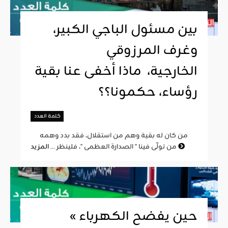
بين مسئول الباجي الكبير،
وغرف المرزوقي
الخارجية، ماذا أخفى عنا بقية
رؤساء، حكمونا؟؟
كلمة العدد
من كان له بقية وهم من استقلال، فقد بدد وهمه
المزيد
من تولّى فينا " الصدارة العظمى "، فلينظر ...
« حين يفضح الكهرباء