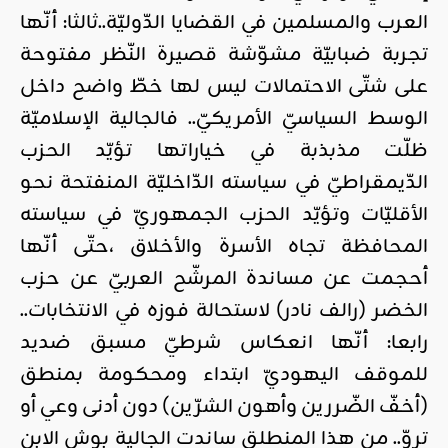
العرب والمسلمين في القضايا الدّوليّة..ثالثا: أنّها
تجربة ضبابيّة مشوّشة قصيرة النّظر مفتوحة
على شتّى الاحتمالات ليس لها خطّ واضح داخل
الوسط السياسيّ الأمريكيّ.. فالجالية الإسلاميّة
ظلّت مذبذبة في خياراتها تؤيّد الحزب
الدّيمقراطيّ في سياسته الدّاخليّة المنفتحة نحو
الأقليّات وتؤيّد الحزب الجمهوريّ في سياسته
المحافظة تجاه الأسرة والأخلاق ،حتّى أنّها
أحجمت عن مساندة المرشّح العربيّ عن حزب
الخضر (رالف نادر) لاستحالة فوزه في الانتخابات..
رابعا: أنّها انعكاس شرطيّ مسبق ضديد
للموقف اليهوديّ ابتداء ومحكومة بمنطق
(أخفّ الضّررين وأهون الشرّين) دون أدنى وعي أو
تروّ.. من هذا المنطلق ساندت الجالية بوش الابن