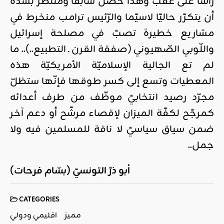
رأسا على عقب وهذا حصل سابقا ومنتظر بشدّة
أن يتكرّر حاليّا لاسيّما والرّئيس ترامب منخرط في
مشاريع خطيرة تصبّ في مصلحة إسرائيل
واللّوبي الصّهيوني (صفقة القرن ـ التطبيع..).. ما
لم تع الجالية الإسلاميّة الأمريكيّة هذه
المعطيات وتسع إلى كسر طوقها فإنّها ستظلّ
مجرّد رصيد انتخابيّ موظّف من طرف أعدائه
كمرجّح لكفّة الميزان لإقصاء مرشّح أو دعم آخر
ضمن سياق سياسيّ لا ناقة للمسلمين فيه ولا
جمل..
أبو ذرّ التونسيّ (بسّام فرحات)
CATEGORIES
مميز
اقليمي ودولي