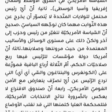
السّياسة الأمريكيّ في الشّرق الأوسط وشمال
إفريقيا وآسيا الوسطى).. ثانيا: أنّ أيّ رئيس
محتمل للولايات المتّحدة لا يُتصوّر أن يخرج عن
هذه الثّوابت مهما كان توجّهه السياسيّ ،صحيح
أنّ السّياسة الأمريكيّة تتغيّر من رئيس وحزب إلى
آخر ولكنّ ذلك على مستوى الوسائل والأساليب
المعتمدة من حيث مرونتها وصلابتها..ثالثا: أنّ
أمريكا دولة مؤسّسات للرّئيس فيها ربع
صلاحيّات الحكم، أمّ الثّلاثة أرباع الباقية فموزّعة
على (الكونغرس والبنتاغون والسّي آي آي) التي
تردع الرّئيس عن أيّ تصرّف يتعارض مع الأمن
القوميّ الأمريكيّ.. رابعا: أنّ صندوق الاقتراع لا
يعكس بالضّرورة نتائج الانتخابات الأمريكيّة،
فللمحكمة العليا كلمتها التي قد تقلب الأوضاع