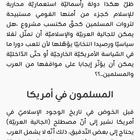
ظلّ هكذا دولة رأسماليّة استعماريّة محاربة
للإسلام كجزء من أمنها القومي مستبيحة
لثروات المسلمين كحقّ مكتسب مشروع ،هل
يمكن للجالية العربيّة والإسلاميّة أن تمثّل ثقلا
سياسيّا ورصيدا انتخابيّا يؤهّلها لأن تلعب دورا ما
في السّياسة الأمريكيّة الخارجيّة أو حتّى الدّاخليّة
يمكن أن يؤثّر إيجابا على مواقفها من العرب
والمسلمين..؟؟
المسلمون في أمريكا
قبل الخوض في تاريخ الوجود الإسلاميّ في
أمريكا نشير إلى أنّ مصطلح (الجالية العربيّة)
يحتاج إلى بعض التّدقيق، ذلك أنّه لا يشمل العرب