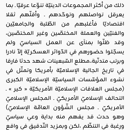
ذلك من أكثر المجموعات الدينيّة تنوّعا عرقيّا ـ بما
يعرقل تواصلهم وتوحّدهم ـ وأقلّهم ثقلا
اقتصاديّا فأغلبهم من الطّلبة والجامعيّين
والفنيّين والعملة المختصّين وغير المختصّين،
وقد ظلّوا بمنآى عن العمل السياسيّ ولم
يسجّلوا حضورهم في الدّوائر العسكريّة إلاّ نادرا
وبرتب متدنّية..مطلع السّبعينات شهد حدثا فارقا
في تاريخ الجالية الإسلاميّة بأمريكا وتمثّل في
نشوء المؤسّسات السياسيّة الإسلاميّة الكبرى
(مجلس العلاقات الإسلاميّة الأمريكيّة « كير » ـ
التحالف الإسلاميّ الأمريكيّ ـ المجلس الإسلاميّ
الأمريكيّ ـ مجلس الشّؤون العامّة الإسلاميّ)
وهو حدث قد يفهم منه بداية وعي سياسيّ
ورغبة في التنظّم ،لكن وبمزيد التّدقيق في واقع