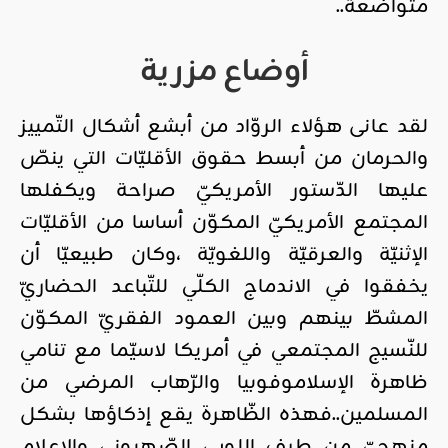
متواضعة..
أوضاع مزرية
لقد عانى هؤلاء الروّاد من أبشع أشكال التّمييز
والحرمان من أبسط حقوق الأقليّات التي ينصّ
عليها الدّستور الأمريكيّ صراحة ويكفلها
المجتمع الأمريكيّ المكوّن أساسا من الأقليّات
الإثنيّة والعرقيّة واللغويّة ،وكان طبيعيّا أن
يخفقوا في الاندماج الكلّي للتّباعد الحضاريّ
المشطّ بينهم وبين العمود الفقريّ المكوّن
للنّسيج المجتمعي في أمريكا لاسيّما مع تنامي
ظاهرة الإسلاموفوبيا والرّهاب المرضي من
المسلمين..فهذه الظّاهرة يقع إذكاؤها بشكل
منهجيّ من طرف اللوبي الصّهيوني والإعلام