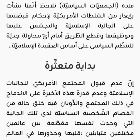
هذه (الجمعيّات السياسيّة) نلاحظ أنّها نشأت
بإيعاز من السّلطات الأمريكيّة لإحكام قبضتها
على الجالية الإسلاميّة والتجسّس عليها
وتوظيفها وقطع الطّريق أمام أيّ محاولة جديّة
للتنظّم السياسي على أساس العقيدة الإسلاميّة..
بداية متعثّرة
إنّ عدم قبول المجتمع الأمريكيّ للجاليات
الإسلاميّة وعدم قدرة هذه الأخيرة على الاندماج
في ذلك المجتمع والذّوبان فيه خلق حالة من
انفصام الشّخصية السياسيّة لدى تلك الجالية
التي وجدت نفسها مقطّعة بين عالمين
مختلفين متباينين :قلبها وجذورها في العالم