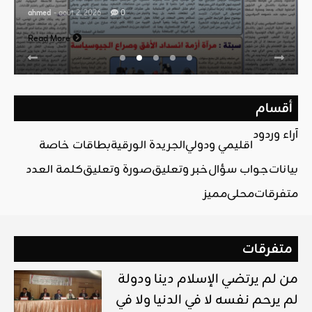
ahmed
- août 2, 2026
0
Read More
أقسام
آراء وردود
اقليمي ودولي
الجريدة الورقية
بطاقات خاصة
بيانات
جواب سؤال
خبر وتعليق
صورة وتعليق
كلمة العدد
متفرقات
محلي
مميز
متفرقات
من لم يرتضي الإسلام دينا ودولة
لم يرحم نفسه لا في الدنيا ولا في