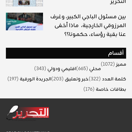
التحرير
بين مسئول الباجي الكبير، وغرف
المرزوقي الخارجية، ماذا أخفى
عنا بقية رؤساء، حكمونا؟؟
أقسام
مميز
(1072)
محلي
(665)
اقليمي ودولي
(343)
كلمة العدد
(322)
خبر وتعليق
(203)
الجريدة الورقية
(197)
بطاقات خاصة
(176)