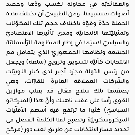
والعقائديّة في محاولة لكسب ودّها وحصد
أصوات منتسبيها.. ومن الطبيعيّ أن تختلف هذه
الحملة حدّة وقوّة باختلاف حجم تلك المكوّنات
وتمثيليّتها الانتخابيّة ومدى تأثيرها الاقتصاديّ
والسياسيّ لاسيّما في إطار المنظومة الرّأسماليّة
الجشعة ونظامها الجمهوريّ الذي يتعامل مع
الانتخابات كآليّة لتسويق وترويج (سلعة) ويجعل
من رئيس الدّولة مجرّد أجير لدى كبار اللوبيّات
والشّركات العملاقة العابرة للقارّات، وهي
بصفتها تلك سلاح فعّال قد يقلب موازين
القوى رأسا على عقب ناهيك وأنّ هذا (الميركاتو
السياسيّ) كثيرا ما ترتفع فيه أسهم الأقلّيات
الميكروسكوبيّة وتصبح لها الكلمة الفصل في
تحديد مسار الانتخابات عن طريق لعب دور (مرجّح