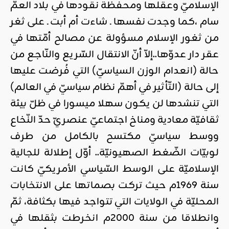
الإسلاميّ وعقلها ومحفظة نقودها في بلاد العمّ
سام ،كما وجدت نفسها ـ شاءت أم أبت ـ على ثغر
من ثغور الإسلام مسؤولة عن مصالح أمّتها في
عقر دار عدوّها..إلاّ أنّ الانتقال السّريع والنّاجع من
حالة (انعدام الوزن السياسيّ) التي فُرضت عليها
إلى حالة (التّأثير في أهمّ نظام سياسيّ في العالم)
التي تنشدها لن يكون سهلا ميسورا في ظلّ بيئة
ثقافيّة معادية ومناخ اجتماعيّ عنصريّ حدّ النّخاع
ووسط سياسيّ مكتسح بالكامل من طرف
لوبيّات الضّغط الصهيونيّة.. أوّل إطلالة للجالية
الإسلاميّة على الوسط السّياسي الأمريكيّ كانت
سنة 1969م حيث تركت بصماتها على الانتخابات
المحليّة في الولايات التي تتواجد فيها بكثافة، ثمّ
وانطلاقا من سنة 2000م انخرطت بثقلها في