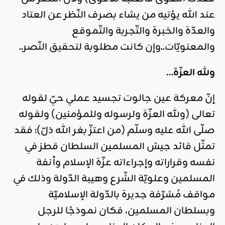
عند الله يؤتيه من يشاء بصرف النّظر عن العتاد
والعدّة والخبرة والتّجربة والتّموقع
والمعنويّات..وإن كانت مطلوبة لتحقيق النّصر..
ولله العزّة…
إنّ معركة عين جالوت تجسيد عملي حيّ لقوله
تعالى (ولله العزّة ولرسوله وللمؤمنين) ولقوله
صلّى الله عليه وسلّم (من اعتزّ بغر الله ذلّ): فقد
تمثّل قائد جيش المسلمين السلطان قطز في
نفسه وقراراته وإجراءاته عزّة الإسلام وأنفة
المسلمين وعلويّة الشّرع وهيبة الدّولة وذلك في
مواقف مُشرّفة جديرة بالدّولة الإسلاميّة
وبسلطان المسلمين، فكان نموذجًا للرجل