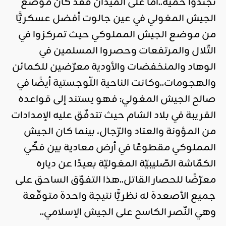
تجنّدوا حميّةً..أمّا على الميدان فقد كان موضع
الجيش المغولي في عين جالوت أفضل عسكريًّا
من موضع الجيش المملوكي حيث تمركزوا في
التّلال والمرتفعات وحصروا المسلمين في
الوهاد والمنخفضات والأودية معرّضين للكمائن
والهجومات..وكانت الناحية اللّوجستية أيضًا في
صالح الجيش المغولي: فهو يستند إلى قواعده
القريبة في بلاد الشام حيث تتدفّق عليه الإمدادات
من المؤونة والعتاد والرّجال، بينما كان الجيش
المملوكي مقطوعًا في أرض معادية بين فكّي
الكمّاشة الصّليبيّة المغوليّة بعيدًا عن دياره
معرّضًا للحصار القاتل..هذا التفوّق الساحق على
جميع الأصعدة له نظريًّا نتيجة واحدة متوقّعة
وهي النّصر الكاسح على الجيش الإسلامي..