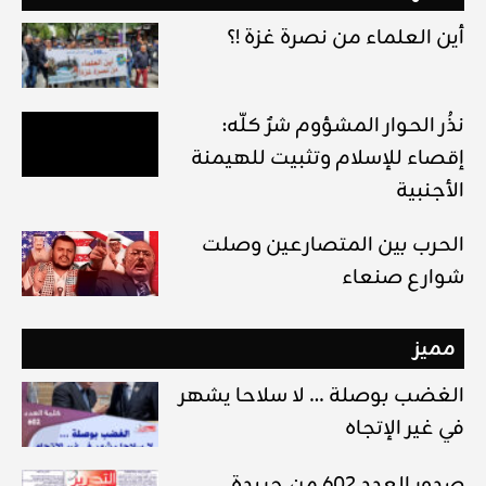
أين العلماء من نصرة غزة !؟
نذُر الحوار المشؤوم شرٌ كلّه:
إقصاء للإسلام وتثبيت للهيمنة
الأجنبية
الحرب بين المتصارعين وصلت
شوارع صنعاء
مميز
الغضب بوصلة … لا سلاحا يشهر
في غير الإتجاه
صدور العدد 602 من جريدة