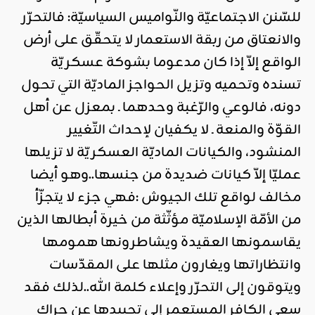
للسّنن الاجتماعيّة والنّواميس السياسيّة: فالتحرّر
والانعتاق من ربقة الاستعمار لا يتحقّق على أرض
الواقع إلاّ إذا كان مدعوما بشوكة عسكريّة
تسنده وتحميه وتزيل الحواجز الماديّة التي تحول
دونه، فالوعي والرّغبة وحدهما ـ بمعزل عن أهل
القوّة والمنعة ـ لا يكفيان لإحداث التّغيير
المنشود، والكيانات الماديّة العسكريّة لا تزيلها
عمليّا إلاّ كيانات ضديدة من جنسها..وهو أيضا
مخالف لواقع تلك الجيوش :فهي جزء لا يتجزّأ
من الأمّة الإسلاميّة مؤثّثة من خيرة أبطالها الذين
يقاسمونها العقيدة ويشاطرونها همومها
وانتظاراتها ويغارون مثلها على المقدّسات
ويتوقون إلى التحرّر وإعلاء كلمة الله..لذلك فقد
سعى الكافر المستعمر إلى تحييدها عن حراك