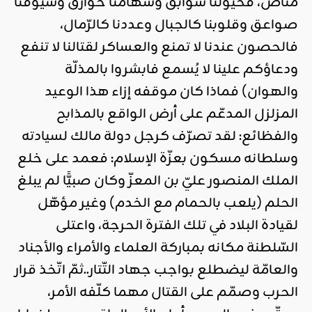
مناص، فخيولنا سوابق وسهامنا خوارق وسيوفنا
صواعق وقلوبنا كالجبال وعددنا كالرّمال،
فالحصون عندنا لا تمنع والعساكر لقتالنا لا تنفع
ودعاؤكم علينا لا يُسمع فابشروا بالمذلّة
والهوان) فماذا كان موقفه إزاء هذا الوعيد
المزلزل المدعّم على أرض الواقع بالمذابح
والفظائع: لقد تصرّف كرجل دولة مالك لسيادته
وسلطانه مسكون بعزّة الإسلام: فعمد على خلع
الملك المنصور عليّ بن المعزّ وكان صبيًّا لم يبلغ
الحلم (يلعب بالحمام مع الخدم) وغير مؤهّل
لقيادة البلاد في تلك الفترة الحرجة، واعتلى
السّلطنة مكانه بمباركة العلماء والأمراء والأجناد
والعامّة ليضطلع بواجب جهاد التّتار..ثمّ اتّخذ قرار
الحرب وصمّم على القتال مهما كلّفه الأمر،