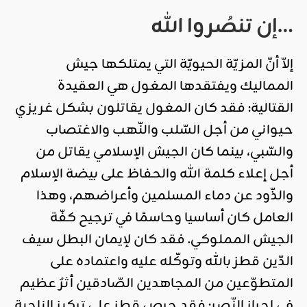
إن تنصُروا الله…
إلاّ أنّ المزيّة الحيويّة التي يمتلكها جيش
المماليك ويفتقدها المغول هي العقيدة
القتالية: فقد كان المغول يقاتلون بشكل غريزي
حيواني من أجل السّلب والنّهب والاغتصاب
والسّبي، بينما كان الجيش الإسلامي يقاتل من
أجل إعلاء كلمة الله والحفاظ على بيضة الإسلام
والذّود عن دماء المسلمين وأعراضهم، وهذا
العامل كان أساسيا وحاسمًا في ترجيح كفّة
الجيش المملوكي. فقد كان لإيمان البطل سيف
الدّين قطز بالله وتوكّله عليه واعتماده على
المتطوّعين من المجاهدين الصّادقين أثرٌ عظيم
في إحراز النّصر: فقد حرص قطز على تركيز الناحية