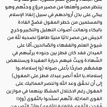
ينتظر مصر وأهلها من مصير مروّع وحثّهم وهو
يبكي على بذل أرواحهم في سبيل إنقاذ الإسلام
والمسلمين من خطر المغول فضجّ القادة
بالبكاء وتعالت أصوات التهليل والتكبير،وخرج
الجيش من مصر تائبًا منيبًا طاهرًا تصحبه ثلّة من
شيوخ العلم والفقهاء والصّالحين..أمّا على
الميدان فقد كان قطز بين جنوده يرغّبهم في
الشّهادة ويبثّ فيهم حرارة العقيدة ويستنهض
هِمَمَهُم صارخًا بأعلى صوته (وا إسلاماه..وا
إسلاماه..يا الله أنصر عبدك قطز على المغول)
إلى أن تحقّق وعد الله وانتصر المماليك على
المغول رغم الاختلال المشطّ بينهما في موازين
القوى الماديّة، لأنّهم تسلّحوا بالتّقوى (وإذا
فُقدت التّقوى فالغلبة للأقوى) ولأنّ النّصر من