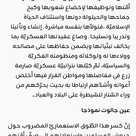
أمّتها وتوظيفها لإخضاع شعوبها وكبح
جماحها والحيلولة دونها واستئناف الحياة
الإسلاميّة ،فتولاّها بنفسه مباشرة ـ إنشاء وتأثيثا
وتدريبا وتسليحا ـ وصاغ عقيدتها العسكريّة بما
يخالف تبنّياتها ويضمن حفاظها على مصالحه
وولاءها له ولوكلائه ومنظومته الفكريّة
والسياسيّة، ثمّ كبّلها بتراتبيّة عسكريّة صارمة
زرع في مفاصلها ومواطن القرار فيها أخلص
أعوانه وأشدّهم ارتباطا به بحيث يحرّكهم من
وراء السّتار للسّيطرة على البلاد والعباد..
عين جالوت نموذجا
إنّ كسر هذا الطّوق الاستعماريّ المضروب حول
جيوش المسلمين واستعادتهم إلى صفّ أمّتهم