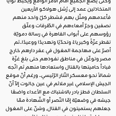
وحتّى يضع الجميع أمام الأمر الواقع ويحبط نوايا
المتخاذلين عمد إلى رُسُل هولاكو الأربعين
فأعدمهم ومثّل بهم فشطر كلّ واحد منهم
نصفين وجرّ أمعاءهم في الطّرقات وعلّق
رؤوسهم على أبواب القاهرة في رسالة دمويّة
تقطر عزّةً وكبرياءً وتحدّيًا وتهديدًا ووعيدًا..ثم
أصرّ على مهاجمة المغول في عقر دارهم خارج
مصر وتوغّل في مناطق نفوذهم حتى بلغ غزّة
فبادأ حاميتها بالقتال واستعادها منهم ثم اتّجه
شمالاً نحو معسكر التّتار الرّئيسي.. ورغم أنّ موقع
الجيش الإسلامي غير ملائم في عين جالوت إلاّ أنّ
السلطان قطز بادر بالاشتباك مع الأعداء واضعًا
جيشه في وضعيّة إمّا النّصر أو الشّهادة ممّا
جعلهم يستميتون في القتال, وشنّ على المغول