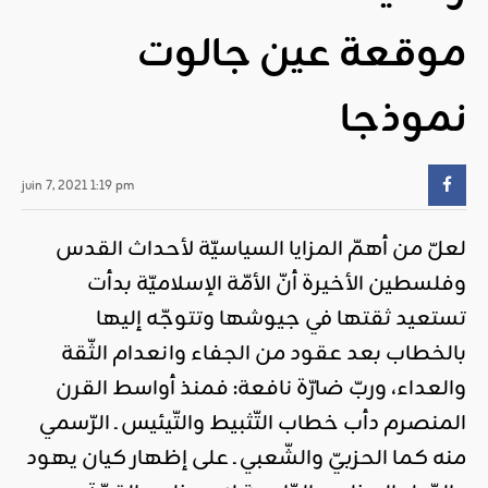
موقعة عين جالوت
نموذجا
juin 7, 2021 1:19 pm
لعلّ من أهمّ المزايا السياسيّة لأحداث القدس
وفلسطين الأخيرة أنّ الأمّة الإسلاميّة بدأت
تستعيد ثقتها في جيوشها وتتوجّه إليها
بالخطاب بعد عقود من الجفاء وانعدام الثّقة
والعداء، وربّ ضارّة نافعة: فمنذ أواسط القرن
المنصرم دأب خطاب التّثبيط والتّيئيس ـ الرّسمي
منه كما الحزبيّ والشّعبي ـ على إظهار كيان يهود