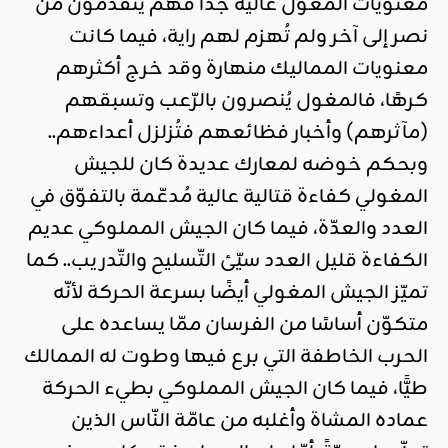
معنويّات المغول عالية جدًّا فهم يتقدّمون من
نصر إلى آخر ولم تُهزم لهم راية، فيما كانت
معنويات المماليك منهارة وقد خرج أكثرهم
كرهًا، فالمغول يُنصرون بالرّعب وتسبقهم
(مآثرهم) وأخبار فظائعهم فتُزلزل أعداءهم..
وبحكم خوضه لمعارك عديدة كان للجيش
المغولي كفاءة قتالية عالية مُدعّمة بالتفوّق في
العدد والعدّة، فيما كان الجيش المملوكي عديم
الكفاءة قليل العدد سيّئ التّسليح والتّدريب.. كما
تميّز الجيش المغولي أيضًا بسرعة الحركة لأنّه
متكوّن أساسًا من الفرسان ممّا يساعده على
الحرب الخاطفة التي برع فيها وطوت له الممالك
طيًّا، فيما كان الجيش المملوكي بطيء الحركة
عماده المشاة وأغلبه من عامّة النّاس الذين