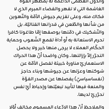
والدّول العظمى الدّاعمة له بمظهر القوّة
الغاشمة التي لا تقهر والقضاء المبرم الذي لا
فكاك منه، وعلى تقزيم جيوش الأمّة والتّهوين
من شأنها والطّعن في قدراتها القتاليّة، بل
والتّشكيك في ذمّتها بوصفها إمّا طاغوتا كافرا
تحرم الاستعانة به أو أداة لقمع الشّعوب وحماية
الحكّام العملاء لا يرجى منها خير ولا يحصل
التحرّر إلاّ بإزالتها.. وكان واضحا أنّ هذا الحراك
الاستعماريّ مناورة خبيثة لفصل الأمّة عن
شوكتها وعزلها عن جيوشها وبناء حاجز
(نفساسياسيّ) يفصلها عن مصدر القوّة
والمنعة فيها لتأبيد تبعيّتها وإحباط أيّ نفس
تحرّريّ لديها.
والملاحظ أنّ هذا الادّعاء المسموم مخالف أوّلا