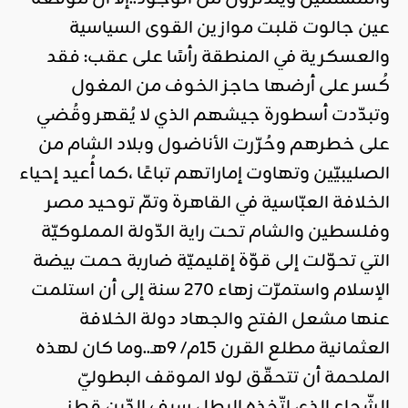
عين جالوت قلبت موازين القوى السياسية
والعسكرية في المنطقة رأسًا على عقب: فقد
كُسر على أرضها حاجز الخوف من المغول
وتبدّدت أسطورة جيشهم الذي لا يُقهر وقُضي
على خطرهم وحُرّرت الأناضول وبلاد الشام من
الصليبيّين وتهاوت إماراتهم تباعًا ،كما أُعيد إحياء
الخلافة العبّاسية في القاهرة وتمّ توحيد مصر
وفلسطين والشام تحت راية الدّولة المملوكيّة
التي تحوّلت إلى قوّة إقليميّة ضاربة حمت بيضة
الإسلام واستمرّت زهاء 270 سنة إلى أن استلمت
عنها مشعل الفتح والجهاد دولة الخلافة
العثمانية مطلع القرن 15م/ 9هـ..وما كان لهذه
الملحمة أن تتحقّق لولا الموقف البطوليّ
الشّجاع الذي اتّخذه البطل سيف الدّين قطز..