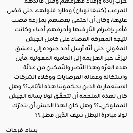
حرب إبادة وإفناء فهزمهم وقتل قائدهم
المرعب (كتبغا نويان) وطارد فلولهم حتى قضى
عليها، وكان أن احتمى بعضهم بمزرعة قصب
فأمر بإضرام النّار فيها وأحرقهم أحياء وكانت
نتيجة المعركة القضاء على كامل الجيش
المغولي حتى أنّه أرسل أحد جنوده إلى دمشق
ليزفّ خبر الهزيمة إلى الحامية المغولية..فأين
هذه العزّة وهذا النّصر والتّمكين من مذلّة
واستكانة وعمالة القرضايات ووكلاء الشركات
الاستعمارية الذين يحكموننا هذه الأيّام..؟؟ وهل
كان لهذه الملحمة أن تتحقّق لولا بسالة الجيش
المملوكي..؟؟ وهل كان لهذا الجيش أن يتحرّك
لولا مبادرة البطل سيف الدّين قطز..؟؟
بسام فرحات