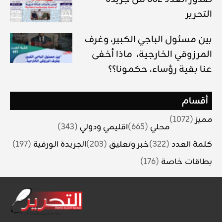
التحرير
بين مسئول الباجي الكبير، وغرف
المرزوقي الخارجية، ماذا أخفى
عنا بقية رؤساء، حكمونا؟؟
أقسام
مميز
(1072)
محلي
(665)
اقليمي ودولي
(343)
كلمة العدد
(322)
خبر وتعليق
(203)
الجريدة الورقية
(197)
بطاقات خاصة
(176)