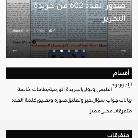
صدور العدد 602 من جريدة
التحرير
ahmed
- août 2, 2026
0
Read More
أقسام
آراء وردود
اقليمي ودولي
الجريدة الورقية
بطاقات خاصة
بيانات
جواب سؤال
خبر وتعليق
صورة وتعليق
كلمة العدد
متفرقات
محلي
مميز
متفرقات