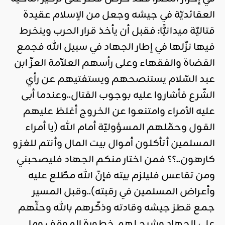
العقائديّة في جيشه وجعل من الإسلام عقيدة
قتاليّة ميدانيًّا: فقبل أن يأخذ قرار الحرب وينخرط
فيها نزّلها في إطار الجهاد في سبيل الله فجمع
القضاة والفقهاء وعلى رأسهم العلاّمة العزّ ابن
عبد السّلام يستنصحهم ويستفتيهم عن رأي
الشّرع فأشاروا عليه بوجوب القتال..وعندما أبى
عليه الأمراء وامتنعوا عن الخروج أغلظ عليهم
القول وحمّلهم المسؤوليّة أمام الله (يا أمراء
المسلمين أتأكلون أموال بيت المال وأنتم للغزو
كارهون..؟؟ فمن اختار منكم الجهاد فليصحبني
ومن تقاعس فليلزم بيته فإنّ الله مطّلع عليه
وأعراض المسلمين في رقبته)..وقبل المسير
جمع قطز جيشه وقادته وذكّرهم بالله وحثّهم
على الجهاد وشرح لهم خطورة الموقف وما