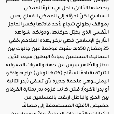
وحضنها الدّافئ داخل في دائرة الممكن
السياسيّ لكنّ تحوّله إلى الممكن الفعليّ رهين
بموقف بطوليّ شجاع لأحد قادتها يكسر الحاجز
النّفسي الذي يكبّل حركتها، ودونكم شواهد
التّاريخ الإسلاميّ فهي تزخر بهذه الملاحم :ففي
25 رمضان 658هـ نشبت موقعة عين جالوت بين
المماليك المسلمين بقيادة البطلين سيف الدّين
قطز والظّاهر بيبرس من جهة والقوات المغولية
التتريّة بقيادة السفّاح (كتبغا نويان) ذراع هولاكو
اليمنى..وهي ملحمة جديرة بأن تسمّى (بدر الثانية
أو بدر الآخرة): فلئن كانت غزوة بدر بمثابة الفرقان
بين الحق والباطل ارتقت بالمسلمين من
حضيض الأقليّة المستضعفة إلى مصافّ
الكيانات والدّول ذات السيادة، فإنّ موقعة عين