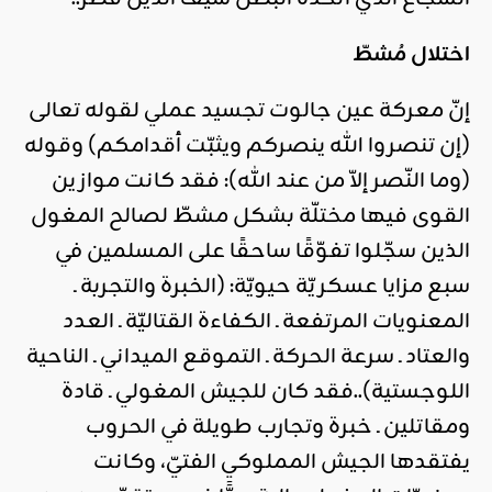
اختلال مُشطّ
إنّ معركة عين جالوت تجسيد عملي لقوله تعالى
(إن تنصروا الله ينصركم ويثبّت أقدامكم) وقوله
(وما النّصر إلاّ من عند الله): فقد كانت موازين
القوى فيها مختلّة بشكل مشطّ لصالح المغول
الذين سجّلوا تفوّقًا ساحقًا على المسلمين في
سبع مزايا عسكريّة حيويّة: (الخبرة والتجربة ـ
المعنويات المرتفعة ـ الكفاءة القتاليّة ـ العدد
والعتاد ـ سرعة الحركة ـ التموقع الميداني ـ الناحية
اللوجستية)..فقد كان للجيش المغولي ـ قادة
ومقاتلين ـ خبرة وتجارب طويلة في الحروب
يفتقدها الجيش المملوكي الفتيّ، وكانت