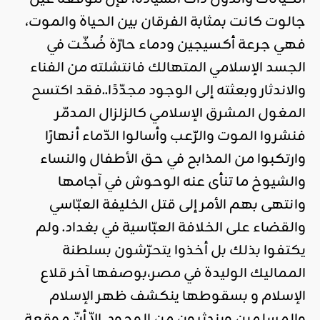
جالوت كانت بمثابة الفرقان بين الحياة والموت،
فهي جرعة أكسيجين ودماء حارّة ضُخّت في
الجسد الإسلامي المتهالك فانتشلته من الفناء
والاندثار وبعثته إلى الوجود مجدّدًا..فقد اكتسح
المغول المشرق الإسلامي كالزلزال المدمّر
فنشروا الموت والرّعب وأسالوا الدّماء أنهارًا
وارتكبوا من المذابح في حق الأطفال والنساء
والشيوخ ما تنأى عنه الوحوش في آجامها
وانتهى بهم الأمر إلى قتل الخليفة العبّاسي
والقضاء على الخلافة العبّاسية في بغداد. ولم
يكتفوا بذلك بل أخذوا يتحرّشون بسلطنة
المماليك الوليدة في مصر،بوصفها آخر قلاع
الإسلام و بسقوطها ينكشف ظهر الإسلام
والمسلمين ويندثرون من الوجود..إلاّ أنّ موقعة