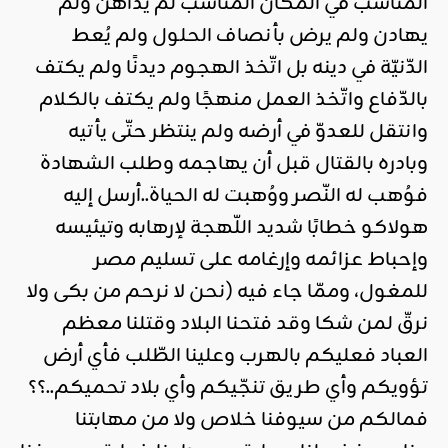
المناسب في المكان المناسب لم يداهن ولم
يهادن ولم يرض بأنصاف الحلول ولم يُعط
الدّنيّة في دينه بل اتّخذ الهجوم ديدنًا ولم يكتف
بالدّفاع واتّخذ العمل منهجًا ولم يكتف بالكلام
وانتقل للعدوّ في أرضه ولم ينتظر حتّى يأتيه
وبادره بالقتال قبل أن يهاجمه وطلب الشهادة
فوُهب له النّصر ووُهبت له الحياة..أرسل إليه
هولاكو خطابًا شديد اللّهجة لإرهابه وتيئيسه
وإحباط عزائمه وإرغامه على تسليم مصر
للمغول، وممّا جاء فيه (نحن لا نرحم من بكى ولا
نرقّ لمن شكا وقد فتحنا البلاد وقتلنا معظم
العباد فعليكم بالهرب وعلينا الطّلب فأي أرض
تؤويكم وأي طريق تنجّيكم وأي بلاد تحميكم..؟؟
فمالكم من سيوفنا خلاص ولا من مهابتنا