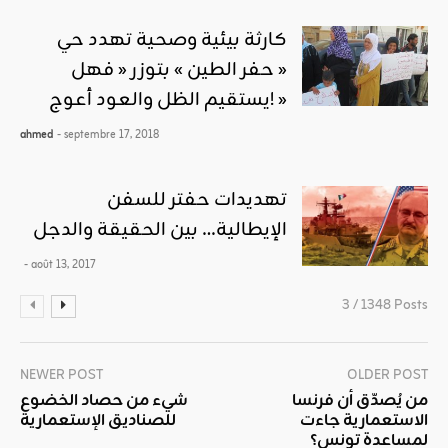
كارثة بيئية وصحية تهدد حي
« حفر الطين » بتوزر « فهل
يستقيم الظل والعود أعوج! »
ahmed
- septembre 17, 2018
تهديدات حفتر للسفن
الإيطالية… بين الحقيقة والدجل
- août 13, 2017
3 / 1348 Posts
NEWER POST
OLDER POST
من يُصدّق أن فرنسا
شيء من حصاد الخضوع
الاستعمارية جاءت
للصناديق الإستعمارية
لمساعدة تونس؟