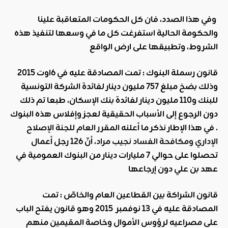
وفي هذا الصدد، فان كل الحكومات المتعاقبة علينا
والحكومة الحالية استفرغت كل ما في وسعها لتنفيذ هذه
الشروط، وتطبيقها على ارض الواقع
قانون رسملة البنوك : تمت المصادقة عليه في 6اوت 2015
وذلك بضخ
مبلغ 757 مليون دينار لفائدة الشركة التونسية
للبنك و110 مليون دينار لفائدة بنك الإسكان، طبعا تم ذلك
دون الرجوع إلى الأسباب الحقيقية لعجز وإفلاس هذه البنوك
. في هذا الإطار نذكر
ما
أعلنه المقرر العام للجنة الإصلاح
الإداري ومكافحة الفساد نجيب مراد
، أنّ 126 رجل أعمال
تحصلوا على حوالي 7 مليارات دينار من البنوك العمومية في
عهد بن علي دون إرجاعها
قانون الشراكة بين القطاعين العام والخاصّ : تمت
المصادقة عليه في 13 نوفمبر 2015 وهو قانون يفتح الباب
على مصراعيه لرؤوس الأموال وخاصة المقيمين منهم