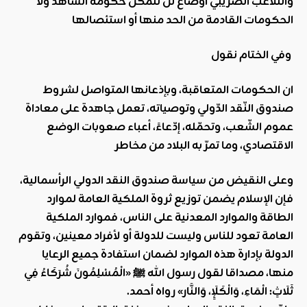
والتلاعب الضريبي أوضاع لن تتمكن حكومة الشاهد ولا
الحكومات القادمة من الحد منها أو استئصالها
وفي الختام نقول
ان الحكومات المتعاقبة، وبإذعانها المتواصل لشروط
صندوق النّقد الدّولي وتوصياته، تعمل جاهدة على معاداة
عموم الشّعب، وتحمّله، إدّعاءً، أعباء صعوبات الوضع
الاقتصادي، وما تمرّ به البلاد من مخاطر
وعلى النقيض من سياسة صندوق النقد الدولي الرأسمالية،
فإن الإسلام يضمن توزيع ثروة الملكية العامة لموارد
الطاقة والموارد المعدنية على الناس، فموارد الملكية
العامة تعود للناس وليست للدولة أو لأفراد معينين، وتقوم
الدولة بإدارة هذه الموارد لضمان استفادة جميع الرعايا
منها، مصداقا لقول رسول الله
ﷺ
«الْمُسْلِمُونَ شُرَكَاءُ فِي
ثَلَاثٍ: الْمَاءِ، وَالْكَلَإِ، وَالنَّار» رواه أحمد
.