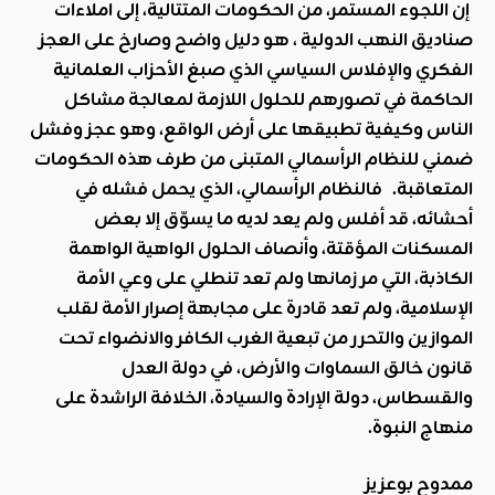
إن اللجوء المستمر، من الحكومات المتتالية، إلى املاءات
صناديق النهب الدولية ، هو دليل واضح وصارخ على العجز
الفكري والإفلاس السياسي الذي صبغ الأحزاب العلمانية
الحاكمة في تصورهم للحلول اللازمة لمعالجة مشاكل
الناس وكيفية تطبيقها على أرض الواقع، وهو عجز وفشل
ضمني للنظام الرأسمالي المتبنى من طرف هذه الحكومات
المتعاقبة. فالنظام الرأسمالي، الذي يحمل فشله في
أحشائه، قد أفلس ولم يعد لديه ما يسوّق إلا بعض
المسكنات المؤقتة، وأنصاف الحلول الواهية الواهمة
الكاذبة، التي مر زمانها ولم تعد تنطلي على وعي الأمة
الإسلامية، ولم تعد قادرة على مجابهة إصرار الأمة لقلب
الموازين والتحرر من تبعية الغرب الكافر والانضواء تحت
قانون خالق السماوات والأرض، في دولة العدل
والقسطاس، دولة الإرادة والسيادة، الخلافة الراشدة على
منهاج النبوة
.
ممدوح بوعزيز