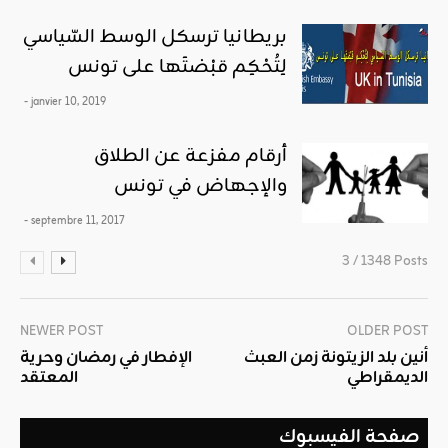
بريطانيا ترسكل الوسط السّياسي
لِتُحْكِم قبْضتَها على تونس
- janvier 10, 2019
أرقام مفزعة عن الطلاق
والإجهاض في تونس
- septembre 11, 2017
3 / 1348 Posts
NEWER POST
OLDER POST
أنين بلد الزيتونة زمن العبث
الإفطار في رمضان وحرية
الديمقراطي
المعتقد
صفحة الفيسبوك