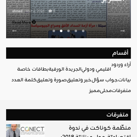
ahmed
- août 2, 2026
0
Read More
أقسام
آراء وردود
اقليمي ودولي
الجريدة الورقية
بطاقات خاصة
بيانات
جواب سؤال
خبر وتعليق
صورة وتعليق
كلمة العدد
متفرقات
محلي
مميز
متفرقات
منظّمة كوناكت في ندوة