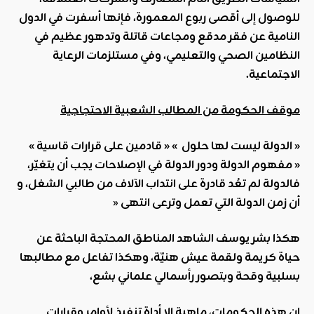
للوصول إلى أقصى ربوع المعمورة، فإنها أسفرت في الدول
النامية عن فقر مدقع ومجاعات قاتلة وتدهور عظيم في
النظامين الصحي والتعليمي، وفي مستلزمات الرعاية
الاجتماعية
.
موقف الحكومة من المطالب الشعبية الاحتجاجية
« الدولة ليست لها حلول »
« قادمين على قرارات قاسية »
«
مفهوم الدولة ودور الدولة في الإصلاحات يجب أن يتغيّر،
فالدولة لم تعُد قادرة على انتداب الآلاف من طالبي الشغل، و
أن زمن الدولة التي تعمل وترعى انتهى
«
هكذا بشر يوسف الشاهد المناطق المحتجة الباحثة عن
حياة كريمة ولقمة عيش هنيّة، وهكذا تفاعل مع مطالبها
بسلبية وقحة وبتصور رأسمالي علماني بشع،
إن هذه الحكومات، ماهية إلا أداة تنفيذ لأوامر وقرارات