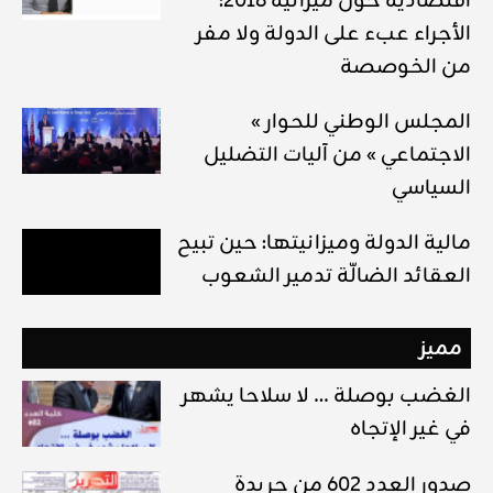
اقتصاديّة حول ميزانيّة 2018:
الأجراء عبء على الدولة ولا مفر
من الخوصصة
« المجلس الوطني للحوار
الاجتماعي » من آليات التضليل
السياسي
مالية الدولة وميزانيتها: حين تبيح
العقائد الضالّة تدمير الشعوب
مميز
الغضب بوصلة … لا سلاحا يشهر
في غير الإتجاه
صدور العدد 602 من جريدة