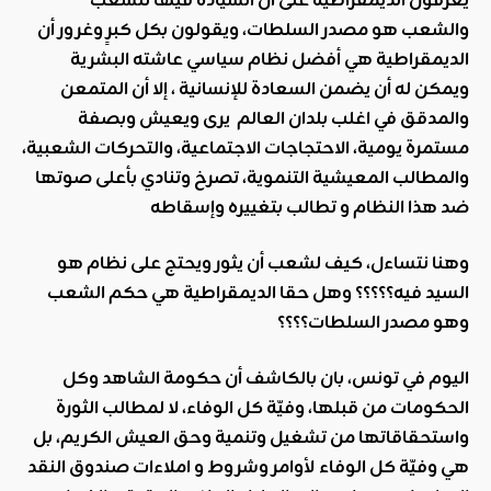
يعرّفون الديمقراطية على أن السيادة فيها للشعب
والشعب هو مصدر السلطات، ويقولون بكل كبرٍ وغرور أن
الديمقراطية هي أفضل نظام سياسي عاشته البشرية
ويمكن له أن يضمن السعادة للإنسانية ، إلا أن المتمعن
والمدقق في اغلب بلدان العالم يرى ويعيش وبصفة
مستمرة يومية، الاحتجاجات الاجتماعية، والتحركات الشعبية،
والمطالب المعيشية التنموية، تصرخ وتنادي بأعلى صوتها
ضد هذا النظام و تطالب بتغييره وإسقاطه
وهنا نتساءل، كيف لشعب أن يثور ويحتج على نظام هو
السيد فيه؟؟؟؟؟ وهل حقا الديمقراطية هي حكم الشعب
وهو مصدر السلطات؟؟؟؟
اليوم في تونس، بان بالكاشف أن حكومة الشاهد وكل
الحكومات من قبلها، وفيّة كل الوفاء، لا لمطالب الثورة
واستحقاقاتها من تشغيل وتنمية وحق العيش الكريم، بل
هي وفيّة كل الوفاء لأوامر وشروط و املاءات صندوق النقد