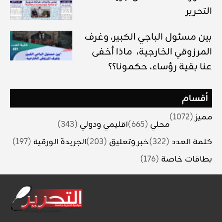
التحرير
بين مسئول الباجي الكبير، وغرف
المرزوقي الخارجية، ماذا أخفى
عنا بقية رؤساء، حكمونا؟؟
أقسام
مميز
(1072)
محلي
(665)
اقليمي ودولي
(343)
كلمة العدد
(322)
خبر وتعليق
(203)
الجريدة الورقية
(197)
بطاقات خاصة
(176)