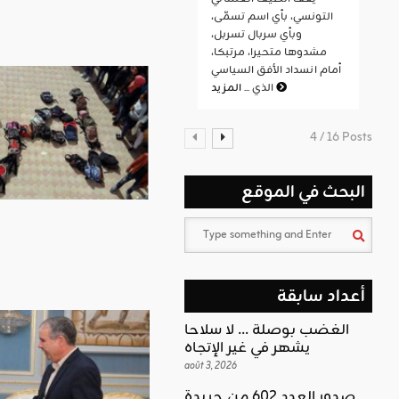
التونسي، بأي اسم تسمّى،
وبأي سربال تسربل،
مشدوها متحيرا، مرتبكا،
أمام انسداد الأفق السياسي
المزيد
الذي ...
4 / 16 Posts
البحث في الموقع
أعداد سابقة
الغضب بوصلة … لا سلاحا
يشهر في غير الإتجاه
août 3, 2026
صدور العدد 602 من جريدة