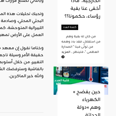
الخارجية، ماذا
وبالتالي تُصنع قرارات هؤ
أخفى عنا بقية
وتحبك تحليلات هذه المع
رؤساء، حكمونا؟؟
البحثي المحلي، وصادمة ل
الليبرالية المتوحشة، ك
كلمة العدد
العمل على الأرض تمهي
من كان له بقية وهم
من استقلال، فقد بدد وهمه
من تولّى فينا " الصدارة
وختاما نقول إن معهد كا
العظمى "، فلينظر ...
المزيد
التغيير، من خلال أسلوب
بالفاشية وسترفضك الشعو
والله خير الماكرين.
« حين يفضح
الكهرباء
وهم »دولة
الحداثة