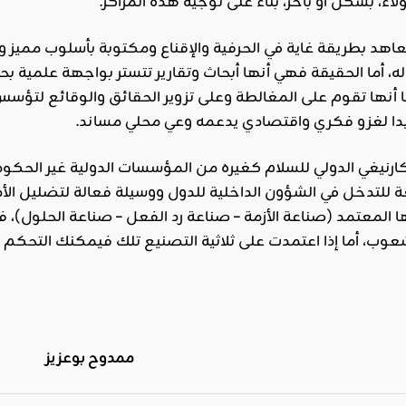
لاء، بشكل أو بآخر، بناءً على توجيه هذه المراكز.
اهد بطريقة غاية في الحرفية والإقناع ومكتوبة بأسلوب مميز و
ه، أما الحقيقة فهي أنها أبحاث وتقارير تتستر بواجهة علمية ب
ما أنها تقوم على المغالطة وعلى تزوير الحقائق والوقائع لتؤسس
دا لغزو فكري واقتصادي يدعمه وعي محلي مساند.
رنيغي الدولي للسلام كغيره من المؤسسات الدولية غير الحكوم
ها المعتمد (صناعة الأزمة – صناعة رد الفعل – صناعة الحلول)
ب، أما إذا اعتمدت على ثلاثية التصنيع تلك فيمكنك التحكم با
ممدوح بوعزيز