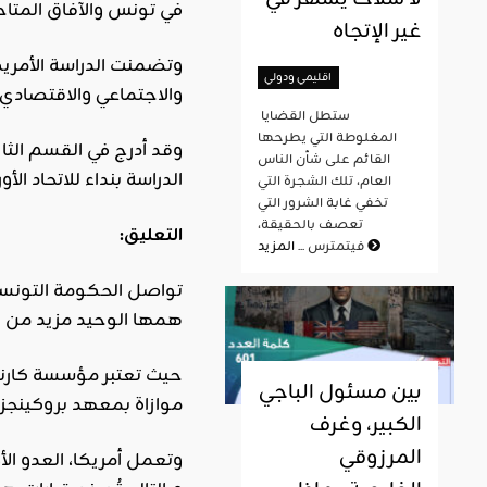
في تونس والآفاق المتاحة
غير الإتجاه
وتضمنت الدراسة الأمري
اقليمي ودولي
والاجتماعي والاقتصادي.
ستطل القضايا
المغلوطة التي يطرحها
وقد أدرج في القسم الثا
القائم على شأن الناس
الدراسة بنداء للاتحاد ال
العام، تلك الشجرة التي
تخفي غابة الشرور التي
تعصف بالحقيقة،
التعليق:
المزيد
فيتمترس ...
تواصل الحكومة التونسية
همها الوحيد مزيد من الت
حيث تعتبر مؤسسة كارنيغ
بين مسئول الباجي
موازاة بمعهد بروكينجز.
الكبير، وغرف
المرزوقي
وتعمل أمريكا، العدو الأ