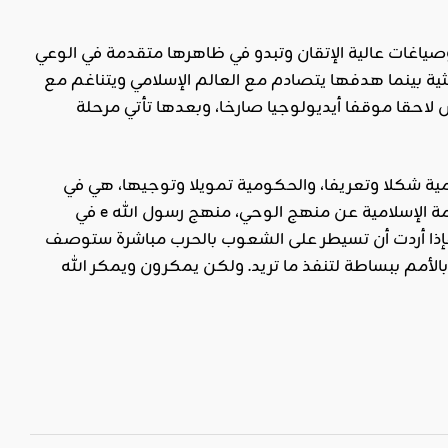
صياغات عالية الإتقان وتبدو في ظاهرها متقدمة في الوعي
حثية بينما هدفها يتصادم مع العالم الإسلامي ويتناغم مع
 لاحقا موقفا أيديولوجيا صارخا، وبعدها تأتي مرحلة
ية شكلا وتعريفا، والحكومية تمويلا وتوجيها، هي في
حقيقة الأمر وسيلة ناجعة للتدخل في الشؤون الداخلية للدول ووسيلة فعالة لتضليل الأمة الإسلامية عن منهج الوحي، منهج رسول الله e في
، فإذا أردت أن تسيطر على الشعوب بالحرب مباشرة ستوصف
لأمم ببساطة لتنفذ ما تريد. ولكن يمكرون ويمكر الله