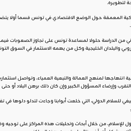
 لتطويـره.
كية المعمقة حول الوضع الاقتصادي في تونس قسما أولا يتض
ني من الدراسة حلولا لمساعدة تونس على تجاوز الصعوبات فيما 
أوروبي والبلدان الخليجية وكل من يهمه الاستثمار في السوق التون
 انتهاجها لمنهج العمالة والتبعية العمياء، وتواصل استثماره
قرب وإرضاء المسؤول الكبير وإن كان ذلك برهن البلاد أو حتى بيع
ي للسلام الدولي، التي خلعت أبوابنا وجاءت لتدلو دلوها في ت
ول للإسلام، من خلال أبحاث وتحليلات هذه المراكز على توجيه وق