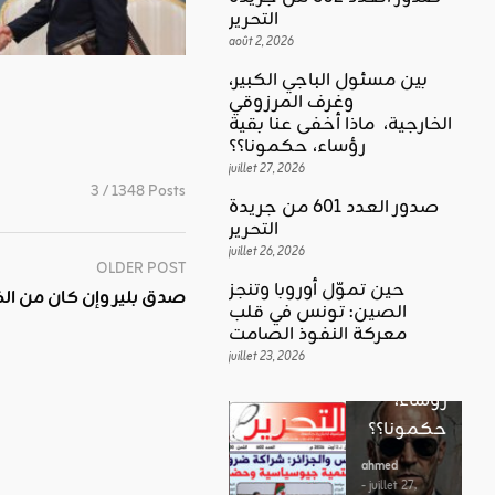
التحرير
août 2, 2026
بين مسئول الباجي الكبير،
وغرف المرزوقي
كلمة العدد
الخارجية، ماذا أخفى عنا بقية
اقليمي ودولي
بين
رؤساء، حكمونا؟؟
حين تموّل
مسئول
juillet 27, 2026
أوروبا
3 / 1348 Posts
الباجي
صدور العدد 601 من جريدة
وتنجز
الكبير،
اقليمي ودولي
التحرير
الصين:
الغضب
juillet 26, 2026
وغرف
OLDER POST
تونس في
بوصلة …
المرزوقي
حين تموّل أوروبا وتنجز
صدق بلير وإن كان من الك
قلب
لا سلاحا
الصين: تونس في قلب
الخارجية،
معركة
معركة النفوذ الصامت
يشهر في
ماذا أخفى
النفوذ
juillet 23, 2026
غير الإتجاه
عنا بقية
الصامت
رؤساء،
ahmed
حكمونا؟؟
ahmed
- août 3, 2026
- juillet 23,
0
2026
ahmed
ستطل القضاي
0
- juillet 27,