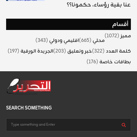
عنا بقية رؤساء، حكمونا؟؟
أقسام
مميز
(1072)
محلي
(665)
اقليمي ودولي
(343)
كلمة العدد
(322)
خبر وتعليق
(203)
الجريدة الورقية
(197)
بطاقات خاصة
(176)
SEARCH SOMETHING