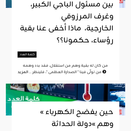
بين مسئول الباجي الكبير،
وغرف المرزوقي
الخارجية، ماذا أخفى عنا بقية
رؤساء، حكمونا؟؟
كلمة العدد
من كان له بقية وهم من استقلال، فقد بدد وهمه
المزيد
من تولّى فينا " الصدارة العظمى "، فلينظر ...
« حين يفضح الكهرباء
وهم »دولة الحداثة