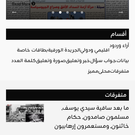
Read More
أقسام
آراء وردود
اقليمي ودولي
الجريدة الورقية
بطاقات خاصة
بيانات
جواب سؤال
خبر وتعليق
صورة وتعليق
كلمة العدد
متفرقات
محلي
مميز
متفرقات
ما بعد ساقية سيدي يوسف,
مسلمون صامدون, حكام
خائنون, ومستعمرون إرهابيون