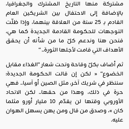
مشتركة منها التاريخ المشترك والجغرافيا،
بالإضافة إلى الاحتفال بين الشريكين العام
القادم بـ 25 سنة من العلاقة بينهما، وإذا ظلّت
التوجهات للحكومة القادمة الجديدة كما هي،
فنحن هنا وندعم كلّ ما من شأنه أن يحقق
الأهداف التي قامت لأجلها الثورة.. “
ثم أضاف بكلّ وقاحة وتحت شعار “الغذاء مقابل
الخضوع“ « لكن إن قالت الحكومة الجديدة:
سننظر في شريك آخر، مثل الصين أو آسيا.. فهي
حرة في ذلك، وهذا من حقها.. لكن الاتحاد
الأوروبي وقتها لن يقدّم 10 مليار أورو مثلما
كان »، وصدق من قال ومن يهن يسهل الهوان
عليه.