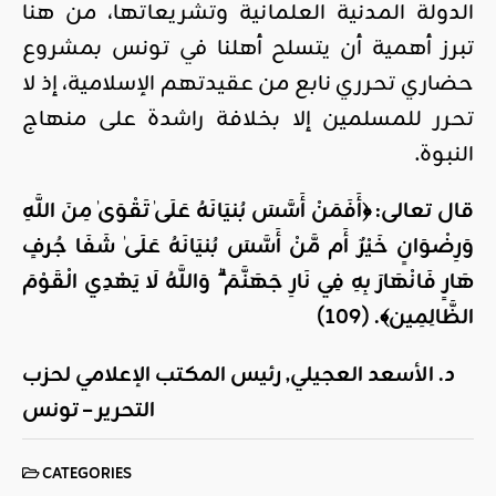
الدولة المدنية العلمانية وتشريعاتها، من هنا
تبرز أهمية أن يتسلح أهلنا في تونس بمشروع
حضاري تحرري نابع من عقيدتهم الإسلامية، إذ لا
تحرر للمسلمين إلا بخلافة راشدة على منهاج
النبوة.
قال تعالى: ﴿أَفَمَنْ أَسَّسَ بُنيَانَهُ عَلَىٰ تَقْوَىٰ مِنَ اللَّهِ
وَرِضْوَانٍ خَيْرٌ أَم مَّنْ أَسَّسَ بُنيَانَهُ عَلَىٰ شَفَا جُرفٍ
هَارٍ فَانْهَارَ بِهِ فِي نَارِ جَهَنَّمَ ۗ وَاللَّهُ لَا يَهْدِي الْقَوْمَ
الظَّالِمِين﴾. (109
)
د. الأسعد العجيلي, رئيس المكتب الإعلامي لحزب
التحرير – تونس
CATEGORIES