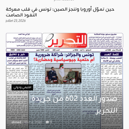
حين تموّل أوروبا وتنجز الصين: تونس في قلب معركة
النفوذ الصامت
juillet 23, 2026
اقليمي ودولي
صدور العدد 602 من جريدة
التحرير
ahmed
- août 2, 2026
0