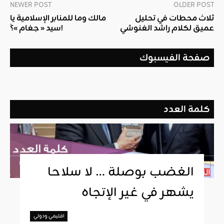
NEWER POST
OLDER POST
ثلاث محطات في تحليل
مالك وما للمنابر الإسلامية يا
عميق لكلام راشد الغنوشي
سيد « جغام »؟َ!
صفحة الفيسبوك
كلمة العدد
الغضب بوصلة … لا سلاحا
يشهر في غير الإتجاه
اقليمي ودولي