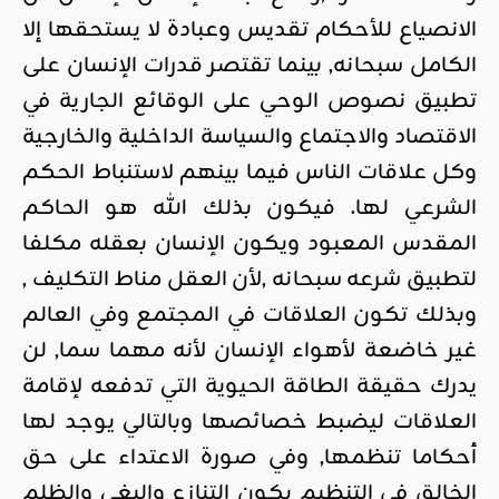
الانصياع للأحكام تقديس وعبادة لا يستحقها إلا
الكامل سبحانه, بينما تقتصر قدرات الإنسان على
تطبيق نصوص الوحي على الوقائع الجارية في
الاقتصاد والاجتماع والسياسة الداخلية والخارجية
وكل علاقات الناس فيما بينهم لاستنباط الحكم
الشرعي لها. فيكون بذلك الله هو الحاكم
المقدس المعبود ويكون الإنسان بعقله مكلفا
لتطبيق شرعه سبحانه ,لأن العقل مناط التكليف ,
وبذلك تكون العلاقات في المجتمع وفي العالم
غير خاضعة لأهواء الإنسان لأنه مهما سما, لن
يدرك حقيقة الطاقة الحيوية التي تدفعه لإقامة
العلاقات ليضبط خصائصها وبالتالي يوجد لها
أحكاما تنظمها, وفي صورة الاعتداء على حق
الخالق في التنظيم يكون التنازع والبغي والظلم