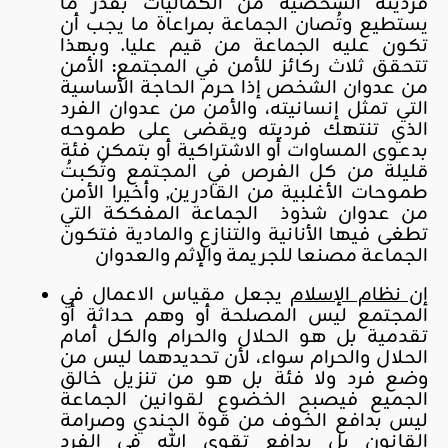
فرديته الشخصية من الكماليات بقدر ما
يستطيع وتُصان الجماعة بمراعاة ما يجب أن
تكون عليه الجماعة من قيم عليا. وبهذا
تتحقق ثلاث ركائز للأمن في المجتمع
:
الأمن
من عدوان الشخص إذا حرم الحاجة الأساسية
التي تمثل إنسانيته، والأمن من عدوان الفرد
الذي تنتهك فرديته ويقضى على طموحه
بدعوى المساوات أو الاشتراكية أو بتمكن فئة
قليلة من كل الفرص في المجتمع وتُكبتُ
طموحات الأغلبية من القادرين, وأخيرا الأمن
من عدوان شذوذ الجماعة المفككة التي
تطغى فيها الأنانية والتنازع والمادية فتكون
الجماعة مصنعا للجريمة والإثم والعدوان
إن نظام الإسلام
يجعل مقياس الاعمال في
المجتمع ليس المصلحة أو وهم حداثة أو
تقدمية بل هو الحلال والحرام والكل أمام
الحلال والحرام سواء، لأن تحديدهما ليس من
وضع فرد ولا فئة بل هو من تنزيل خالق
الجميع فيصبح الخضوع لقوانين الجماعة
ليس بدافع الخوف من قوة الجندي وصرامة
القانون بل بدافع تقوى الله في الفرد