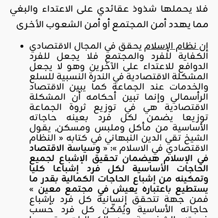
فلا يحملها شذوذ عقائدي على الاعتداء والبغي
مما يهدد أمن المجتمع أو أمن الشعوب الأخرى
إن نظام الإسلام
يحقق في المجال الاقتصادي
الكفاية للفرد والمجتمع فلا يجعل للفرد
الدوافع للاعتداء على الآخرين وهو لا يجعل
المشكلة الاقتصادية في الندرة النسبية للسلع
والخدمات عند الجماعة كما يبين الاقتصاد
الرأسمالي وإنما تبين أحكامه أن المشكلة
الاقتصادية هي في توزيع ثروة الجماعة
توزيعا يضمن لكل فرد بعينه حاجاته
الأساسية من مأكل وملبس ومسكن, يقول
الشيخ تقي الدين النبهاني في كتابه « النظام
الاقتصادي في الاسلام »: «
وسياسة الاقتصاد
في الإسلام هيضمان تحقيق الإشباع لجميع
الحاجات الأساسية لكل فرد إشباعا كليا
وتمكينه من إشباع الحاجات الكمالية بقدر ما
يستطيع باعتباره يعيش في مجتمع معين
»
فمن جهة تتحقق إنسانية كل فرد بإشباع
حاجاته الأساسية ويُمَكّن كل فرد حسب