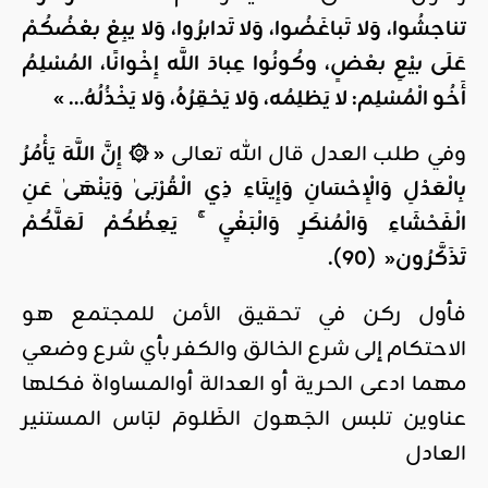
تناجشُوا، وَلا تَباغَضُوا، وَلا تَدابرُوا، وَلا يبِعْ بعْضُكُمْ
عَلَى بيْعِ بعْضٍ، وكُونُوا عِبادَ اللَّه إِخْوانًا، المُسْلِمُ
أَخُو الْمُسْلِم: لا يَظلِمُه، وَلا يَحْقِرُهُ، وَلا يَخْذُلُهُ… »
وفي طلب العدل قال الله تعالى
« ۞ إِنَّ اللَّهَ يَأْمُرُ
بِالْعَدْلِ وَالْإِحْسَانِ وَإِيتَاءِ ذِي الْقُرْبَىٰ وَيَنْهَىٰ عَنِ
الْفَحْشَاءِ وَالْمُنكَرِ وَالْبَغْيِ ۚ يَعِظُكُمْ لَعَلَّكُمْ
تَذَكَّرُون
«
(90).
فأول ركن في تحقيق الأمن للمجتمع هو
الاحتكام إلى شرع الخالق والكفر بأي شرع وضعي
مهما ادعى الحرية أو العدالة أوالمساواة فكلها
عناوين تلبس الجَهولَ الظَلومَ لبَاس المستنير
العادل