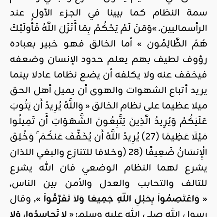
سمة النظام كما بيينا في الجزء الأول عند
الرأسماليين. »وَمَنْ لَمْ يَحْكُمْ بِمَا أَنْزَلَ اللَّهُ فَأُولَئِكَ
هُمُ الظَّالِمُون » أما الخالق فهو خبير بعباده
رؤوف لطيف بهم يعلم حدود الإنسان وضعفه
فيخفف عنه ولا يكلفه أن يضع نظاما عادلا بينما
يريد أتباع الشهوات والهوى أن يميل أهل الحق
ميلا عظيما على نظام الخالق « وَاللَّهُ يُرِيدُ أَن يَتُوبَ
عَلَيْكُمْ وَيُرِيدُ الَّذِينَ يَتَّبِعُونَ الشَّهَوَاتِ أَن تَمِيلُوا
مَيْلًا عَظِيمًا (27) يُرِيدُ اللَّهُ أَن يُخَفِّفَ عَنكُمْ ۚ وَخُلِقَ
الْإِنسَانُ ضَعِيفًا (28 (وخلافا للتنازع والبغي اللذان
يشرع لهما النظام الوضعي فان الله يشرع
للتالف والتحابب والعدل والأمن بين الناس
,
« وَاعْتَصِمُواْ بِحَبْلِ اللّهِ جَمِيعًا وَلاَ تَفَرَّقُواْ »
,
وقال
رسول الله صلى الله عليه وسلم: «
لا تَحاسدُوا، وَلا