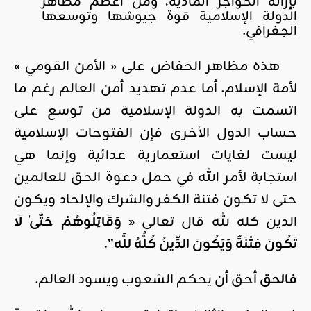
بإزالة الحواجز المادية، ومن أعظم مظاهر
الدولة الإسلامية قوة جيوشها وتوسعها
الجغرافي.
هذه مظاهر الحفاض على « الأمن القومي »
لأمة الإسلام. أما عدم تهديد أمن العالم رغم ما
اتسمت به الدولة الإسلامية من توسع على
حساب الدول الأخرى فإن الفتوحات الإسلامية
ليست لغايات استعمارية عدائية وإنما هي
استجابة لأمر الله في حمل دعوة الحق للعالمين
حتى لا تكون فتنة الكفر والشرك والإلحاد ويكون
الدين كله لله قال تعالى «
وَقَاتِلُوهُمْ حَتَّىٰ لَا
تَكُونَ فِتْنَةٌ وَيَكُونَ الدِّينُ كُلُّهُ لِلَّه
”.
فالحق
أحق أن يحكم الشعوب ويسود العالم.