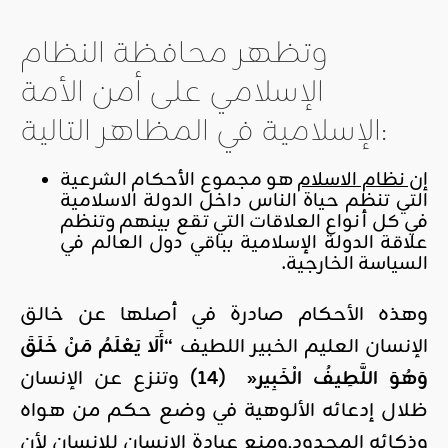
وتظهر محافظة النظام
الإسلامي على أمن الأمة
الإسلامية في المظاهر التالية:
إن نظام الاسلام
هو مجموع الأحكام الشرعية
التي تنظم حياة الناس داخل الدولة الاسلامية
في كل أنواع العلاقات التي تقع بينهم وتنظم
علاقة الدولة الإسلامية بباقي دول العالم في
السياسة الخارجية.
وهذه الأحكام صادرة في أصلها عن خالق
الإنسان العليم الخبير اللطيف
“أَلَا يَعْلَمُ مَنْ خَلَقَ
وَهُوَ اللَّطِيفُ الْخَبِير
«
(14)
وتنزع عن الإنسان
ظلال إدعائه الألوهية في وضع حكم من هواه
وذكائه المحدود,ومنع عبادة الإنسان للإنسان لأن