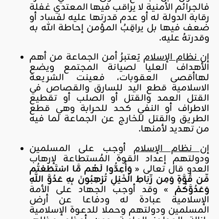
فالجرائم الأمنية لا يراقب فيها المعتدي غفلة
رقابة الدولة له أو عدم قدرتها عليه لفساد أو
ضعف فيها بل يراقِبُ المؤمن إحاطة الله به
وقدرتهُ عليه.
إن نظام الإسلام
يَعتبرُ أمن الجماعة من أهم
الأهداف العليا لصيانة المجتمع ويضع
لهاأقصى العقوبات، فعينت الشريعة
الاسلامية قطع اليد للسارق والقصاص في
القتل العمد والقتل أو الصلب أو تقطيع
الاطراف أو النفي كحد للحرابة وهي قطع
الطريق والقتل للخارج عن الجماعة لما فيه
من تهديد لأمنها.
إن نظام الإسلام
أوجب على المسلمين
ودولتهم إعداد القوة المُستطاعة لإرهاب
العدو قال تعالى «
وَأَعِدُّوا لَهُم مَّا اسْتَطَعْتُم
مِّن قُوَّةٍ وَمِن رِّبَاطِ الْخَيْلِ تُرْهِبُونَ بِهِ عَدُوَّ اللَّهِ
وَعَدُوَّكُمْ
» وقد أوجب الجهاد على الأمة
الإسلامية عبادة له ودفاعا عن أرض
المسلمين ودولتهم وحملا للدعوة الإسلامية