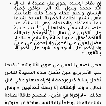
إن نظام الإسلام
يقوم على عقيدة لا اله إلا
الله محمد رسول الله التي توافق فطرة
الإنسان وتقنع عقله وتملأ قلبه طمأنينة.
فهي تشبع الطاقة الفطرية للعبادة إشباعا
تاما بالاعتقاد والاحتكام وهي إنسانية غير
عنصرية لايسعى حاملها إلى تغليب جنسه
على الآخرين قال تعالى
إِنَّ أَكْرَمَكُمْ عِندَ اللَّهِ
أَتْقَاكُمْ ۚ
وقال عليه الصلاة والسلام
«
…أَلَا لَا
فَضْلَ لِعَرَبِيٍّ عَلَى أَعْجَمِيٍّ وَلَا لِعَجَمِيٍّ عَلَى عَرَبِيٍّ
وَلَا لِأَحْمَرَ عَلَى أَسْوَدَ وَلَا أَسْوَدَ عَلَى أَحْمَرَ إِلَّا
بِالتَّقْوَى.. »
فهي تصفي النفس من هوى الأنا و تبعث فيها
حب الآخرين,و حين تُحْملُ هذه العقيدة للناس
تُحْملُ رسالة خير ورحمة لا إكراه فيها ولابغي. قال
تعالى «
وَمَا أَرْسَلْنَاكَ إِلَّا رَحْمَةً لِّلْعَالَمِين » وقال
كذلك
:
» لَا إِكْرَاهَ فِي الدِّين».
فتصبح طاقة العبادة
بقناعة العقل وطمأنينة النفس هادئة غير متوترة