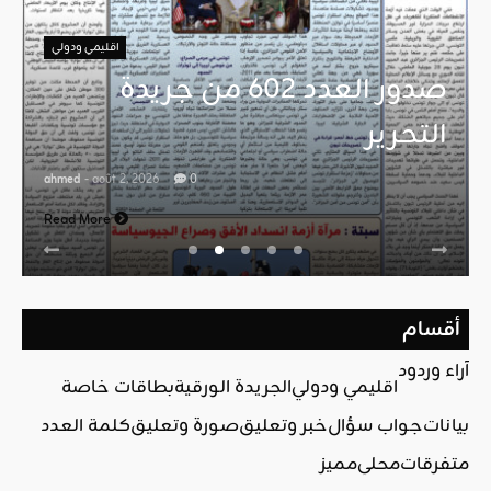
اقليمي ودولي
صدور العدد 602 من جريدة
التحرير
ahmed
- août 2, 2026
0
Read More
أقسام
آراء وردود
اقليمي ودولي
الجريدة الورقية
بطاقات خاصة
بيانات
جواب سؤال
خبر وتعليق
صورة وتعليق
كلمة العدد
متفرقات
محلي
مميز