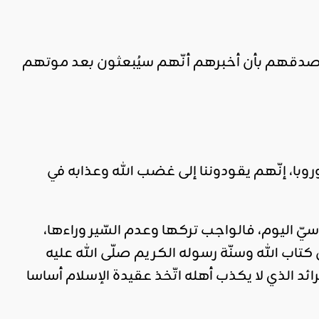
وصدقهم بأن أخبرهم أنّهم سيُبعثون بعد موتهم
وروبا، إنّهم يقودوننا إلى غضب الله وعذابه في
اسيّ اليوم، فالواجب تركها وعدم السّير وراءها،
كتاب الله وسنّة رسوله الكريم صلّى الله عليه
ائد الذي لا يكذب أهله اتّخذ عقيدة الإسلام أساسا