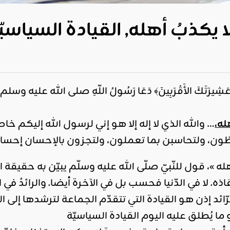
 لا يكذبُ أهله, القيادة السياسي
َأَنْذِرْ عَشِيرَتَكَ الأَقْرَبِينَ﴾ دَعَا رَسُولُ اللّهِ صلى الله 
له،
… والله الذي لا إله إلا هو إني لرسول الله إليكم خا
، ولتحاسبن بما تعملون، ولتجزون بالإحسان إحساناً، وبال
 أهله »، قول للنّبيّ صلّى الله عليه وسلّم يبيّن به حقيقة 
ه. لا في الدّنيا فحسب بل في الآخرة أيضا. والرائدُ في
ائد إذن هو القيادة التي تتقدّم الجماعة لترشدها إل
ما يُطلق عليه اليوم القيادة السياسيّة