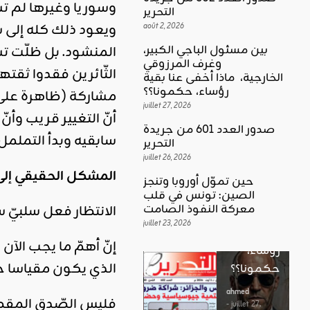
وسوريا وغيرها لم تس
التحرير
ويعود ذلك كله إلى س
août 2, 2026
المنشود. بل ظلّت تسي
بين مسئول الباجي الكبير،
وغرف المرزوقي
الثّائرين فقدوا ثقته
كلمة العدد
الخارجية، ماذا أخفى عنا بقية
اقليمي ودولي
بين
رؤساء، حكمونا؟؟
حين تموّل
مسئول
juillet 27, 2026
أنّ التغيير قريب وأن
أوروبا
الباجي
صدور العدد 601 من جريدة
وتنجز
سابقيه وبدأ التململ 
الكبير،
اقليمي ودولي
التحرير
الصين:
الغضب
juillet 26, 2026
وغرف
تونس في
المشكل الحقيقي إلى 
بوصلة …
المرزوقي
حين تموّل أوروبا وتنجز
قلب
لا سلاحا
الصين: تونس في قلب
الخارجية،
معركة
الانتظار فعل سلبيّ 
معركة النفوذ الصامت
يشهر في
ماذا أخفى
النفوذ
juillet 23, 2026
غير الإتجاه
عنا بقية
الصامت
إنّ أهمّ ما يجب الآن
رؤساء،
ahmed
الذي يكون مقياسا حقي
حكمونا؟؟
ahmed
- août 3, 2026
- juillet 23,
0
2026
ahmed
فليس الصّدق المقصو
ستطل القضاي
0
- juillet 27,