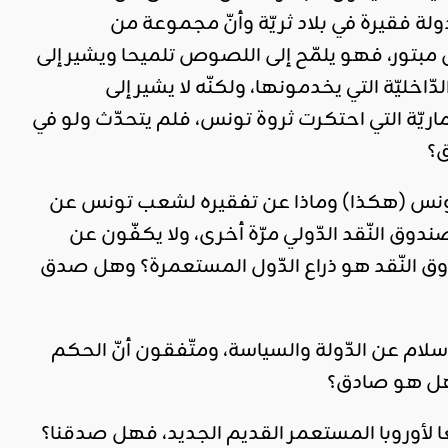
ة فقيرة في بلاد ثريّة وأنّ مجموعة من
ل مبتور، فهو يلمّح إلى اللصوص تلميحا ويشير إلى
خليّة التي يخدمونها، ولكنّه لا يشير إلى
ماريّة التي احتكرت ثروة تونس، فلم يتحدّث ولو في
ق؟
رم تونس (هكذا) وماذا عن تفقيره لشعب تونس عن
ق النّقد الدّولي مرّة أخرى، ولا يكفّون عن
ندوق النّقد هو ذراع الدّول المستعمرة؟ وهل صدق
لام عن الدّولة والسياسة، ومتّفقون أنّ الحكم
فهل هو صادق؟
 لأوروبا المستعمر القديم الجديد، فهل صدقنا؟