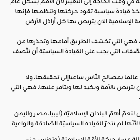
 في وقت الحاجة إلى التّغيير لأن الأمم بشكل عام
تخذ قيادة سياسية تقود حركتها وتنظمها فإنها
لإسلامية الآن يتربص بها كل أراذل الأرض
ا، فهي التي تكشف الطريق أمامها وتحذرها من
ّفات التي يجب على القيادة السياسيّة أن تتّصف
، عالما بمصالح النّاس ساعياإلى تحقيقها. ولا
 يتربص بالأمة ويكيد لها ويتآمر عليها. فهي التي
مّ أهمّ البلدان الإسلاميّة (ليبيا، مصر واليمن
نّها لم تتحرّ القيادة السياسيّة الصّادقة والواعية
لة مسار حركة الأمّة الإسلاميّة (وتونس جزء