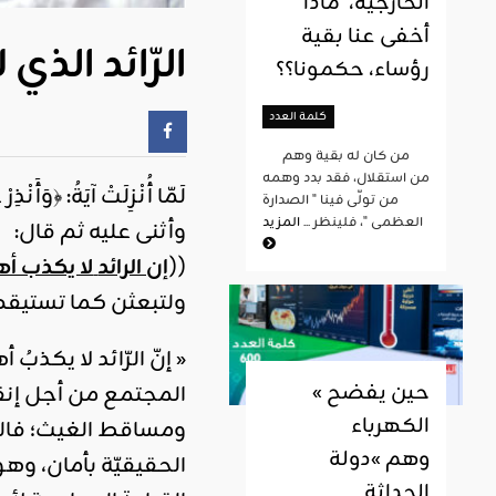
الخارجية، ماذا
أخفى عنا بقية
الرّائد الذي
رؤساء، حكمونا؟؟
كلمة العدد
من كان له بقية وهم
من استقلال، فقد بدد وهمه
لَمّا أُنْزِلَتْ آيَةُ: ﴿و
من تولّى فينا " الصدارة
العظمى "، فلينظر ...
المزيد
وأثنى عليه ثم قال:
((
إن الرائد
لا يكذب أه
ولتبعثن كما تستيقظون
« إنّ الرّائد لا يكذبُ
« حين يفضح
المجتمع من أجل إنقاذ
الكهرباء
ومساقط الغيث؛ فالرّ
وهم »دولة
الحقيقيّة بأمان، وهو 
الحداثة