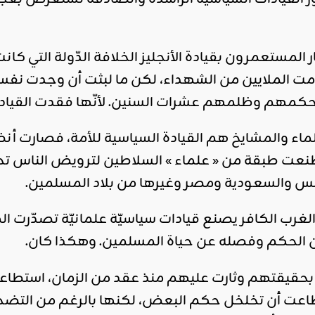
 المستعمرون بقيادة الأنجليز الخلافة الدّولة التي
دمت الملايين من الشهداء، لكن ما لبثت أن وجدت نف
مهم وظلمهم عشرات السنين. لأنّها فقدت القيادة ا
لماء والمشايخ هم القيادة السياسية للأمة، فصارت أنظ
نعت طبقة من « علماء » السلاطين لترويض الناس تح
ونس والسعودية ومصر وغيرها من بلاد المسلمين.
الغرب الكافر يصنع قيادات سياسيّة علمانيّة تصدّرت ا
عن الحكم وفصله عن حياة المسلمين. وهكذا كان.
حقيقتهم وثارت عليهم منذ عقد من الزمان، استطاعت ا
طاعت أن تخلخل حكم البعض، لكنها بالرغم من التضح