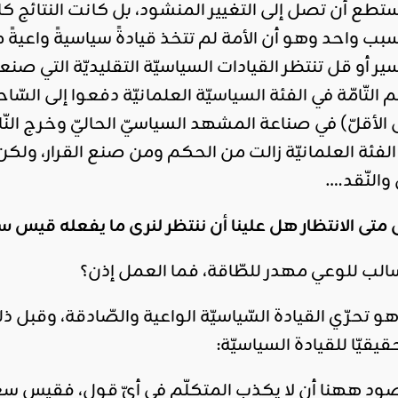
تطع أن تصل إلى التغيير المنشود، بل كانت النتائج كا
بب واحد وهو أن الأمة لم تتخذ قيادةً سياسيةً واعيةً 
ر أو قل تنتظر القيادات السياسيّة التقليديّة التي ص
م التّامّة في الفئة السياسيّة العلمانيّة دفعوا إلى ال
ّ الفئة العلمانيّة زالت من الحكم ومن صنع القرار، ولك
والنّقد….
متى الانتظار هل علينا أن ننتظر لنرى ما يفعله قيس س
سالب للوعي مهدر للطّاقة، فما العمل إذن؟
 هو تحرّي القيادة السّياسيّة الواعية والصّادقة، وق
قيّا للقيادة السياسيّة:
د ههنا أن لا يكذب المتكلّم في أيّ قول، فقيس سع