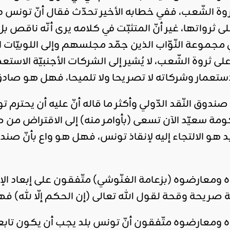
 الشّعب، ففي خطابه الأخير تحدّث فقال أنّ تونس دول
ثرواتها، غير أنّ المتثبّت في كلامه يرى أنّه ناقص ب
اقليمي ودولي
صدور
وعة النّوّاب الذين جمّد مجلسهم وإلى اللوبيّات الدّا
العدد 601
 ثروة الشّعب، لا يُشير إلى الشركات الأجنبيّة الاستع
من جريدة
استعمار وشركاته لا تصريحا ولا تلميحا، فهل هو صاد
التحرير
ahmed
صندوق النّقد الدّولي وأكثر ما قاله أنّ عليه أن يحت
- juillet 26,
2026
سعيّد الآن تسعى (بأوامر منه) إلى الاقتراض من صندو
0
حيد هو الالتجاء إليه لإنقاذ تونس، فهل هو واع بأنّ ص
Read More
ومعارضوه (بزعامة الغنّوشي) متّفقون على إبعاد الإس
 صريحة وقحة لقول الله تعالى (إن الحكم إلّا لله) 
 ومعارضوه متّفقون أنّ تونس بلد يجب أن يكون تابعا