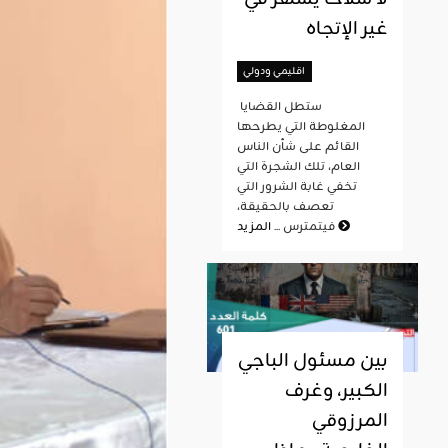
غير الإتجاه
اقليمي ودولي
ستطل القضايا
المغلوطة التي يطرحها
القائم على شأن الناس
العام، تلك الشجرة التي
تخفي غابة الشرور التي
تعصف بالحقيقة،
المزيد
فيتمترس ...
بين مسئول الباجي
الكبير، وغرف
المرزوقي