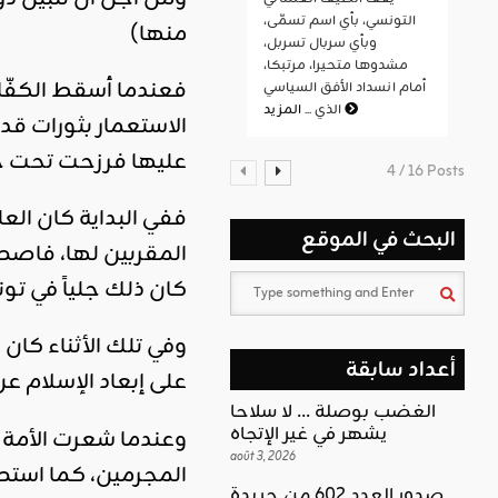
التونسي، بأي اسم تسمّى،
منها)
وبأي سربال تسربل،
مشدوها متحيرا، مرتبكا،
فعندما أسقط الكفّار
أمام انسداد الأفق السياسي
المزيد
الذي ...
الاستعمار بثورات ق
عليها فرزحت تحت حك
4 / 16 Posts
ففي البداية كان الع
البحث في الموقع
المقربين لها، فاصط
كان ذلك جلياً في ت
وفي تلك الأثناء كان 
أعداد سابقة
على إبعاد الإسلام 
الغضب بوصلة … لا سلاحا
يشهر في غير الإتجاه
وعندما شعرت الأمة ب
août 3, 2026
المجرمين، كما است
صدور العدد 602 من جريدة