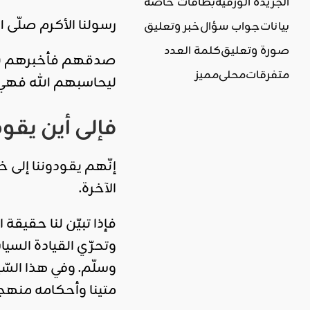
الجريدة الورقية
بطاقات خاصة
رسولنا الأكرم صلّى ا
بيانات
جواب سؤال
خبر وتعليق
صورة وتعليق
كلمة العدد
صدقهم فأخبرهم بأنّ
متفرقات
محلي
مميز
ليحاسبهم الله فهي ا
فإلى أين يقود
إنّهم يقودوننا إلى خ
الآخرة.
فإذا تبيّن لنا حقيقة
وتحرّي القيادة السيا
وسلّم. وفي هذا السّي
متينا وأحكامه منهجا،