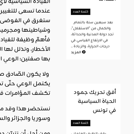
القيادة السياسية لأ
عندما تسعى للتغيير
كلمة العدد
ستغرق في الفوضى وت
بعد سبعين سنة بالتمام
وشياطينها ومجرميه
والكمال من "الاستقلال"،
تجد دولة المدنية والحداثة،
فأهمّ وظيفة للقياد
في الارتفاع القياسي في
درجات الحرارة، والزيادة ...
الأخطار، وتذلل لها 
المزيد
بها صفتين: الوعي ا
ولا يكون الصّادق صاد
يكتمل الوعي حتّى تك
أفق تحريك جمود
تكشف المؤامرات قبل
الحياة السياسية
نستحضر هذا وقد مرّت 
في تونس
وسوريا والجزائر والسو
كلمة العدد
ومن أجل أن نتبيّن دو
يقف الطيف العلماني