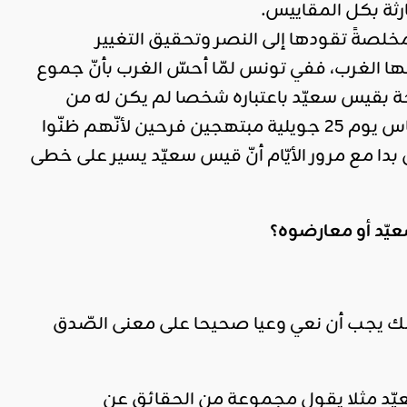
رثة بكل المقاييس.
مخلصةً تقودها إلى النصر وتحقيق التغيير
نعها الغرب، ففي تونس لمّا أحسّ الغرب بأنّ جموع
سّاحة بقيس سعيّد باعتباره شخصا لم يكن له من
مشاركة (ظاهرة على الأقلّ) في صناعة المشهد السياسيّ الحاليّ وخرج النّاس يوم 25 جويلية مبتهجين فرحين لأنّهم ظنّوا
ن بدا مع مرور الأيّام أنّ قيس سعيّد يسير على خطى
عيّد أو معارضوه؟
بل ذلك يجب أن نعي وعيا صحيحا على معنى الصّدق
يّد مثلا يقول مجموعة من الحقائق عن