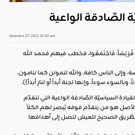
ّة الصّادقة الواعية
décembre 27, 2021 10:40 am
عليه وسلم قُرَيْشاً. فَاجْتَمَعُوا، فخطب فيهم فحمد الله
صة، وإلى الناس كافة، والله لتموتن كما تنامون،
سوء سوءاً، وإنها لجنة أبداً أو لنار أبداً)).
القيادة السياسيّة الصّادقة الواعية التي تتقدّم
 الأصل هو من يتقدّم قومَه يُبصر لهم الكلأ
ى الطّريق الصحيح للعيش لتصل إلى أهدافها