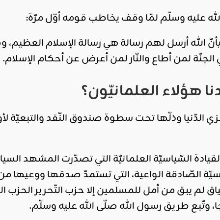
لله عليه وسلّم لمّا وقف يخاطب قومه أوّل مرّة:
 الله أرسل لهم رسالة هي رسالة الإسلام العظيم، 
لجنّة لمن أطاع والنّار لمن أعرض عن أحكام الإسلام.
نا هؤلاء العلمانيّون؟
زي الدّنيا وذلّها تحت سطوة صندوق النّقد والتبعيّة لأ
 القيادة السّياسيّة العلمانيّة التي تصدّرت المشهد السي
سيّة الصّادقة الواعية، التي تستمدّ صدقها ووعيها من 
اق لم يبق من أمل للمسلمين إلا حزب التّحرير الحزب الر
 وتّبع طريق رسول الله صلّى الله عليه وسلّم.