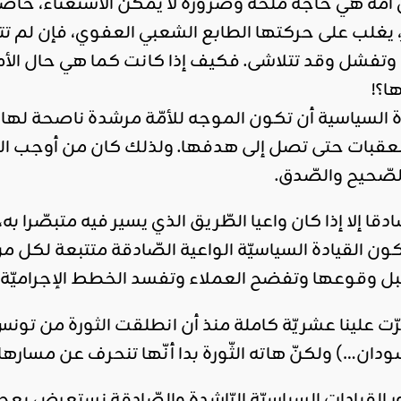
ي أمة هي حاجة ملحة وضرورة لا يمكن الاستغناء، خاصّة
، يغلب على حركتها الطابع الشعبي العفوي، فإن لم ت
فشل وقد تتلاشى. فكيف إذا كانت كما هي حال الأمة ا
ا؟!
ة السياسية أن تكون الموجه للأمّة مرشدة ناصحة له
العقبات حتى تصل إلى هدفها. ولذلك كان من أوجب الص
لصّحيح والصّدق.
قا إلا إذا كان واعيا الطّريق الذي يسير فيه متبصّرا به
ون القيادة السياسيّة الواعية الصّادقة متتبعة لكل من
 وقوعها وتفضح العملاء وتفسد الخطط الإجراميّة.
علينا عشريّة كاملة منذ أن انطلقت الثورة من تونس لتع
دان…) ولكنّ هاته الثّورة بدا أنّها تنحرف عن مسارها لأ
ر القيادات السياسيّة الرّاشدة والصّادقة نستعرض بعجا