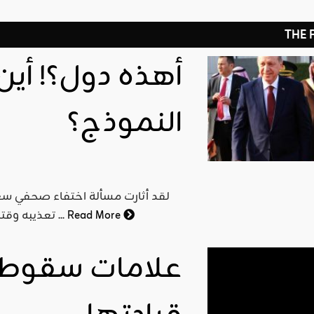
THE
أهذه دول؟! أين
النموذج؟
لقد أثارت مسألة اختفاء صحفي سع
Read More
تعذيبه وقتله فيها الرأي العام بعدما أثارت وسائل إعلام معينة القضية ...
علامات سقوط ال