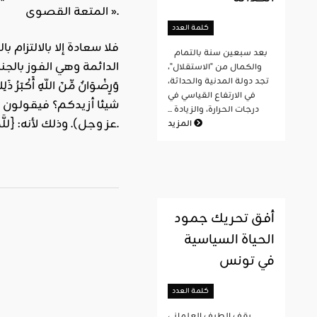
المتعة القصوى ».
كلمة العدد
فلا سعادة إلا بالالتزام ب
بعد سبعين سنة بالتمام
الدائمة وهي الفوز بالجنة ونيل رض
والكمال من "الاستقلال"،
تجد دولة المدنية والحداثة،
وَرِضْوَانٌ مِّنَ اللّهِ أَك
في الارتفاع القياسي في
شيئا أزيدكم؟ فيقولون أ
درجات الحرارة، والزيادة ...
عز وجل). وذلك لأنه: {للَّذِينَ أَحْسَنُواْ الْحُسْنَى وَزِيَادَةٌ}.
المزيد
أفق تحريك جمود
الحياة السياسية
في تونس
كلمة العدد
يقف الطيف العلماني