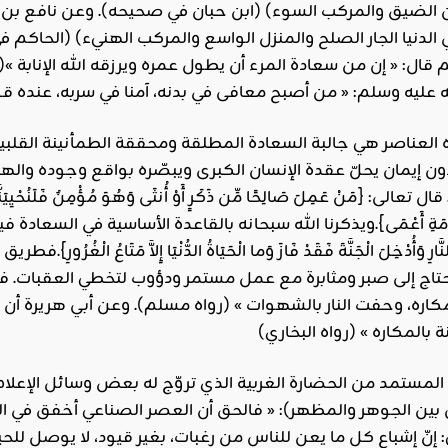
الضيق والمركب السوء) (ابن حبان في صحيحه). وعن نافع بن عب
الدنيا الجار الصلح والمنزل الواسع والمركب الهنيء) (الحاكم 
 قال: « إن من سعادة المرء أن يطول عمره ويرزقه الله الإنابة »(
عناصر هي جالبة السعادة المطلقة ومحققة الطمأنينة القلبية ا
 إيمان يحلّ عقدة الإنسان الكبرى ويبصّره بواقع وجوده والهد
لى: {مَنْ عَمِلَ صَالِحًا مِّن ذَكَرٍ أَوْ أُنثَى وَهُوَ مُؤْمِنٌ فَلَنُحْيِيَنَّهُ 
قِيَامَةِ أَعْمَى}.ويذكرنا الله سبحانه بالقاعدة الأساسية في السعادة فيقول: {كُل
 النَّارِ وَأُدْخِلَ الْجَنَّةَ فَقَدْ فَازَ وَما الْحَيَاةُ الدُّنْيَا إِلاَّ مَتَ
يحتاج إلى صبر ومثابرة مع عمل مستمر ودؤوب لتخطي العقبات. ف
كاره، وحفت النار بالشهوات » (رواه مسلم). وعن أبي هريرة أن ر
وم المستمد من الحضارة الغربية الذي تروّج له بعض وسائل الإ
 بين الجوهر والمظهر): « فالحق أن العصر الصناعي أخفق في الو
 إنّ إشباع كل ما يعن للناس من رغبات، بغير قيود، لا يوصل للحي