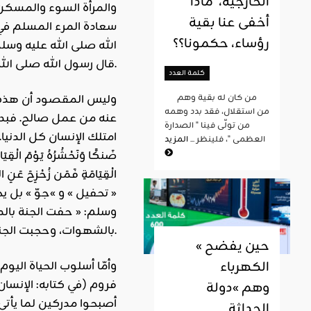
الخارجية، ماذا
والمرأة السوء والمسكن 
أخفى عنا بقية
سعادة المرء المسلم في 
رؤساء، حكمونا؟؟
الله صلى الله عليه وسلم
قال رسول الله صلى الله عليه وسلم: « من أصبح معافى في بدنه، آمنا في سربه، عنده قوت يومه، فكأنما حيزت له الدنيا « (ابن حبان في صحيحه).
كلمة العدد
وليس المقصود أن هذه ال
من كان له بقية وهم
من استقلال، فقد بدد وهمه
عنه من عمل صالح. فبدون
من تولّى فينا " الصدارة
امتلك الإنسان كل الدنيا. قال تعا
العظمى "، فلينظر ...
المزيد
ضَنكًا وَنَحْشُرُهُ يَوْمَ الْ
الْقِيَامَةِ فَمَن زُحْزِحَ عَنِ
« تحفيل » و »جوّ » بل 
وسلم: « حفت الجنة بالم
بالشهوات، وحجبت الجنة بالمكاره » (رواه البخاري).
« حين يفضح
الكهرباء
وأمّا أسلوب الحياة الي
فروم (في كتابه: الإنسان
وهم »دولة
أصبحوا مدركين لما يأتي:
الحداثة