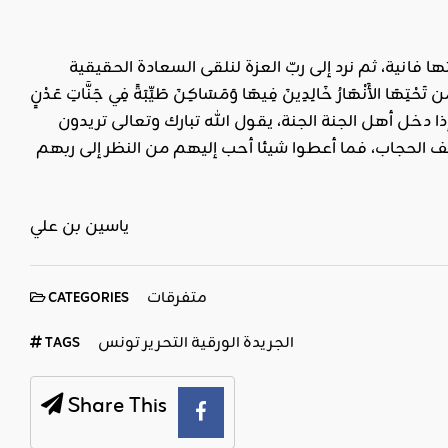
تها فانية، ثم نرد إلى ربّ العزة لنلقى السعادة الحقيقية
تِهَا الأَنْهَارُ خَالِدِينَ فِيهَا وَمَسَاكِنَ طَيِّبَةً فِي جَنَّاتِ عَدْنٍ
 وسلم- (إذا دخل أهل الجنة الجنة، يقول الله تبارك وتعالى تريدون
شف الحجاب، فما أعطوا شيئا أحب إليهم من النظر إلى ربهم
ياسين بن علي
متفرقات
CATEGORIES
الجريدة الورقية التحرير تونس
TAGS
Share This