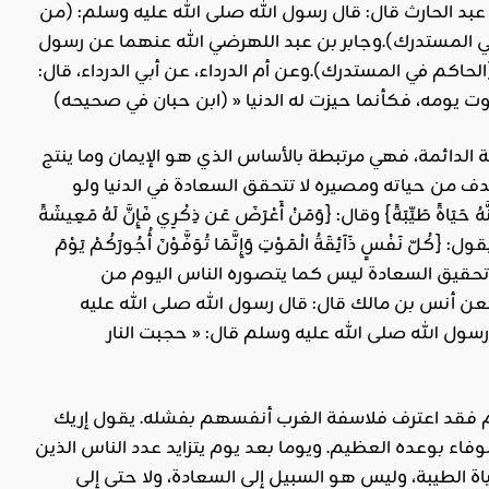
د الحارث قال: قال رسول الله صلى الله عليه وسلم: (من
في المستدرك).وجابر بن عبد اللهرضي الله عنهما عن رسول
الحاكم في المستدرك).وعن أم الدرداء، عن أبي الدرداء، قال:
لدائمة، فهي مرتبطة بالأساس الذي هو الإيمان وما ينتج
ف من حياته ومصيره لا تتحقق السعادة في الدنيا ولو
حَيَاةً طَيِّبَةً} وقال: {وَمَنْ أَعْرَضَ عَن ذِكْرِي فَإِنَّ لَهُ مَعِيشَةً
ّ نَفْسٍ ذَآئِقَةُ الْمَوْتِ وَإِنَّمَا تُوَفَّوْنَ أُجُورَكُمْ يَوْمَ
اعُ الْغُرُورِ}.فطريق تحقيق السعادة ليس كما يتصوره الناس اليوم من
عن أنس بن مالك قال: قال رسول الله صلى الله عليه
سول الله صلى الله عليه وسلم قال: « حجبت النار
علام فقد اعترف فلاسفة الغرب أنفسهم بفشله. يقول إريك
فاء بوعده العظيم. ويوما بعد يوم يتزايد عدد الناس الذين
اة الطيبة، وليس هو السبيل إلى السعادة، ولا حتى إلى