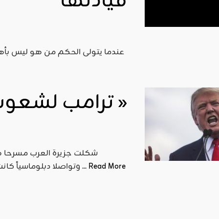
قيادتها
عندما يتولى الحكم من هو ليس بأهل
ترامب لشعوب العالم : « إدفعوا »
شكلت جزيرة العرب مسرحا ها
Read More
وتواصلا دبلوماسياً كانت وجهته صوب الغرب الذي يراغب عن كثب فوران المنطقة ...