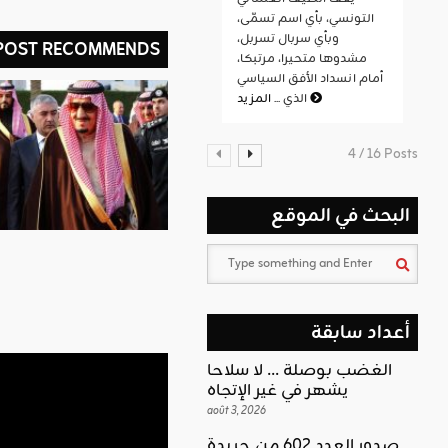
التونسي، بأي اسم تسمّى،
وبأي سربال تسربل،
 POST RECOMMENDS
مشدوها متحيرا، مرتبكا،
أمام انسداد الأفق السياسي
المزيد
الذي ...
4 / 16 Posts
البحث في الموقع
أعداد سابقة
الغضب بوصلة … لا سلاحا
يشهر في غير الإتجاه
août 3, 2026
صدور العدد 602 من جريدة