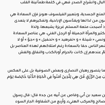
 المتع الجسدية، وبتعبير الفيلسوف هوبز فإن السعادة هي
ن من لذاتها ويقدّسون الإباحية، وتفكيرهم لا يتعدى
ذ أصبحت متعة المسلم غريزة يشبعها، ولذة
كثير والمرأة الجميلة أو الرجل الغني، هي عناصر السعادة
سي « شيخة » و »تفرهيد » و »تحفيل » و »جوّ » أو لا
شعر الناس حقا بالسعادة رغم امتلاكهم لهذه العناصر بل
ندهم إن كانت بالحرام أوبالكذب والنفاق والغش
واتها كما يتصور رهبان النصارى وبعض الصوفية بل على العكس
نَ الرِّزْقِ قُلْ هِي لِلَّذِينَ آمَنُواْ فِي الْحَيَاةِ الدُّنْيَا خَالِصَة يَوْم
وقد وردت نصوص تبيّن بعض عناصر السعادة في الدنيا، منها: عن إسماعيل بن محمد بن سعيد بن أبي وقاص عن أبيه عن جده قال: قال رسول
صالح والمركب الهنيء. وأربع من الشقاوة: الجار السوء