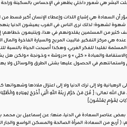
صوّر أن السعادة هي إشباع اللذات وإعطاء الإنسان أكبر قسط من
 شهوة لشهوة؛ لذلك نرى الناس في الغرب يعيشون الدنيا ينهمو
سف كثير من المسلمين يقلدونهم في هذا، ويتتبعون خطاهم؛ إ
نده هي مركز التفكير. فالبيت المريح والسيارة الفاخرة والمال ال
مسلمة تقليدا للفكر الغربي. وهكذا أصبحت الحياة بالنسبة للتون
الاستقامة والعبادة « كبّي » و »دروشة » وخونجة ».ولكن هل ي
تماتتهم في الحصول عليها بشتى الطرق والوسائل ولا يهمّ ع
و إلى الرهبانية ولا إلى ترك الدنيا ولا إلى اعتزال ملاذها وشه
الى: { قُلْ مَنْ حَرَّمَ زِينَةَ اللّهِ الَّتِي أَخْرَجَ لِعِبَادِهِ وَالْطَّيِّبَاتِ مِ
: ( أربع من السعادة: المرأة الصالحة والمسكن الواسع والجار ال