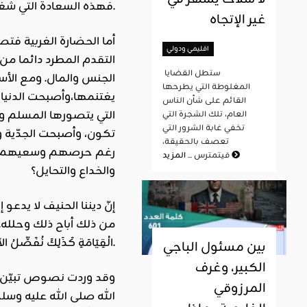
فهذه السعادة التي شغلت البشر هي شعور داخلي يظهر في الإحساس بالسكينة وراحة البال وانشراح الصدر. فهي في كلمة:طمأنينة القلب.
غير الإتجاه
أما الحضارة الغربية فت
اقليمي ودولي
التقدم المطرد دائما من
ستطل القضايا
الجنس والمال. ومع الأ
المغلوطة التي يطرحها
يغتنمها،وأصبحت الدنيا ع
القائم على شأن الناس
التي يتصورها المسلم وال
العام، تلك الشجرة التي
تخفي غابة الشرور التي
تكون، وأصبحت الجدّية و
تعصف بالحقيقة،
رغم حرصهم وسعيهم واس
المزيد
فيتمترس ...
والخداع والتحايل؟
إنّ ديننا الحنيف لا يدع
من ذلك أباح ذلك وحلله. قال الله تع
الْقِيَامَةِ كَذَلِكَ نُفَصِّلُ الآيَاتِ لِقَوْمٍ يَعْلَمُونَ}.
بين مسئول الباجي
الكبير، وغرف
المرزوقي
الله صلى الله عليه وسلم