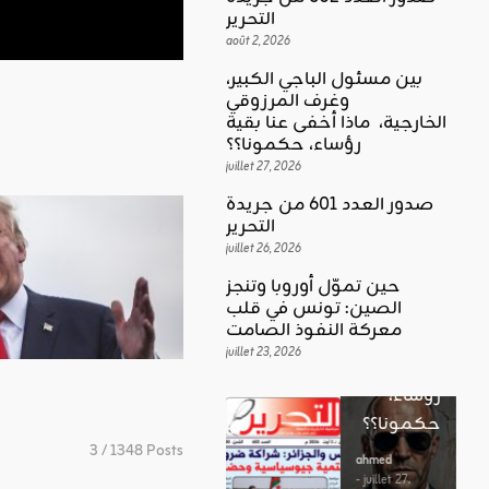
التحرير
août 2, 2026
بين مسئول الباجي الكبير،
وغرف المرزوقي
كلمة العدد
الخارجية، ماذا أخفى عنا بقية
اقليمي ودولي
بين
رؤساء، حكمونا؟؟
حين تموّل
مسئول
juillet 27, 2026
أوروبا
الباجي
صدور العدد 601 من جريدة
وتنجز
الكبير،
اقليمي ودولي
التحرير
الصين:
الغضب
juillet 26, 2026
وغرف
تونس في
بوصلة …
المرزوقي
حين تموّل أوروبا وتنجز
قلب
لا سلاحا
الصين: تونس في قلب
الخارجية،
معركة
معركة النفوذ الصامت
يشهر في
ماذا أخفى
النفوذ
juillet 23, 2026
غير الإتجاه
عنا بقية
الصامت
رؤساء،
ahmed
حكمونا؟؟
ahmed
- août 3, 2026
- juillet 23,
0
3 / 1348 Posts
2026
ahmed
ستطل القضاي
0
- juillet 27,