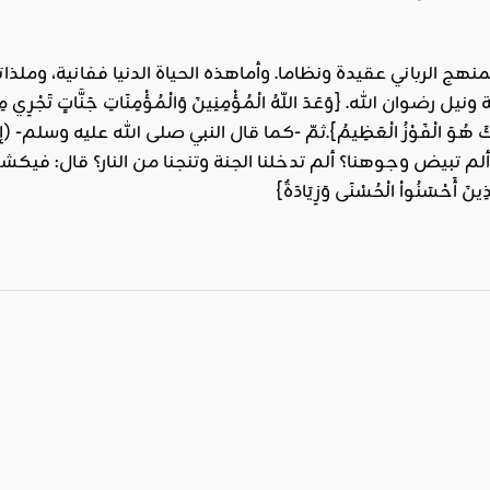
المنهج الرباني عقيدة ونظاما. وأماهذه الحياة الدنيا ففانية، وملذا
وان الله. {وَعَدَ اللّهُ الْمُؤْمِنِينَ وَالْمُؤْمِنَاتِ جَنَّاتٍ تَجْرِي مِن تَحْ
ْبَرُ ذَلِكَ هُوَ الْفَوْزُ الْعَظِيمُ}.ثمّ -كما قال النبي صلى الله عليه
لم تبيض وجوهنا؟ ألم تدخلنا الجنة وتنجنا من النار؟ قال: فيك