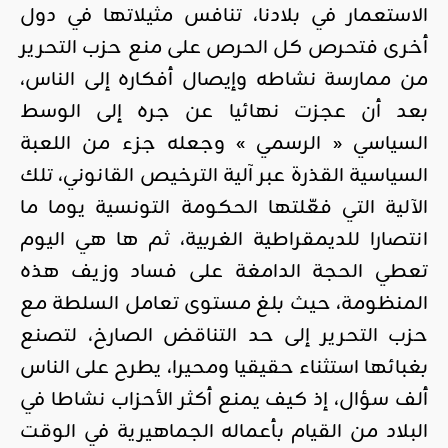
الاستعمار في بلادنا، تنافس مثيلاتها في دول
أخرى فتحرص كل الحرص على منع حزب التحرير
من ممارسة نشاطه وإيصال أفكاره إلى الناس،
بعد أن عجزت نهائيا عن جره إلى الوسط
السياسي « الرسمي » وجعله جزء من اللعبة
السياسية القذرة عبر آلية الترخيص القانوني، تلك
الآلية التي فعّلتها الحكومة التونسية يوما ما
انتصارا للديمقراطية الغربية، ثم ها هي اليوم
تعطي الحجة الدامغة على فساد وزيف هذه
المنظومة، حيث بلغ مستوى تعامل السلطة مع
حزب التحرير إلى حد التناقض الصارخ، لتصنع
بغبائها استثناء حقيقيا ومحيرا، يطرح على الناس
ألف سؤال، إذ كيف يمنع أكثر الأحزاب نشاطا في
البلاد من القيام بأعماله الجماهيرية في الوقت