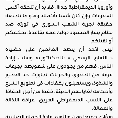
وأوروبا الديمقراطية جدااا، فلا بد أن تلحقه أقسى
العقوبات وإن كان شعبا بأكمله، وهو ما تلخصه
حقيقة تجربة الشعب السوري في ثورته ضد
نظام بشار المسنود دوليا، عملا بقاعدة: نحكمكم
أو نقتلكم.
ليس لأحد أن يتهم القائمين على حضيرة
« النفاق الرسمي » بالديكتاتورية وسلب إرادة
الناس، فهم من يجودون على شعوبهم بجرعات
قوية من الحقوق والحريات تجاوزت حد الفجور
والشذوذ، ويستعينون بكفاءات في تطويع الشرع
وأحكامه لغاياتهم الدنيئة، فقط من أجل الحفاظ
على النسب الديمقراطي العريق، عراقة النذالة
والعمالة.
هؤلاء جميعا ومن ورائهم قادة الحملة الصليبية