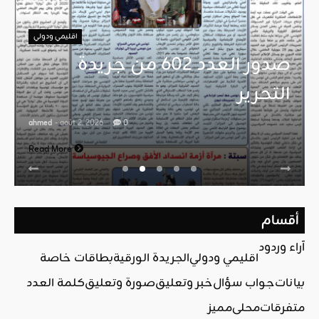
اقليمي ودولي
صدور العدد 602 من جريدة
التحرير
ahmed
- août 2, 2026
0
Read More
أقسام
آراء وردود
اقليمي ودولي
الجريدة الورقية
بطاقات خاصة
بيانات
جواب سؤال
خبر وتعليق
صورة وتعليق
كلمة العدد
متفرقات
محلي
مميز