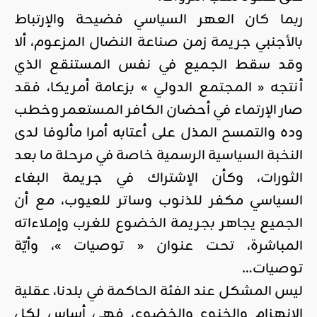
ربما كان العهر السياسي فضيحة والإرتباط
بالأجنبي جريمة زمن صناعة النضال المزعوم، ألا
وقد سقط الجميع في نفس المستنقع الذي
أنتجه « المجتمع الدولي » بزعامة أمريكا، فقد
صار الإرتماء في أحضان الكافر المستعمر وخطب
وده والتمسح المذل على أعتابه أمرا مألوفا لدى
النخبة السياسية الرسمية خاصة في مرحلة ما بعد
الثورات، وكأن الإشتراك في جريمة البغاء
السياسي مكفر للذنوب وساتر للعيوب، مع أن
الجميع يجاهر بجريمة الخضوع للغرب وإملاءاته
المباشرة، تحت عنوان « توصيات »، وأيّة
توصيات…
ليس المشكل عند الفئة الحاكمة في بلدنا، عقلية
الانهزام والخنوع والخضوع، فهي أساس لكل