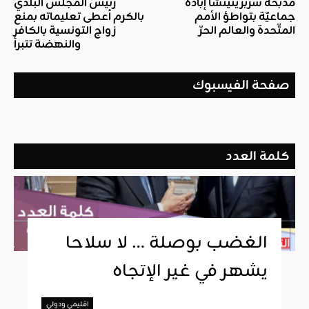
مذبحة سربرينيتشا إبادة
رئيس المجلس البلدي
جماعيّة بتواطؤ الأمم
بالكرم أعطى تعليماته بمنع
المتّحدة والعالم الحرّ
زواج التونسية بالكافر
والنهضة تتبرأ
صفحة الفيسبوك
كلمة العدد
الغضب بوصلة … لا سلاحا
يشهر في غير الإتجاه
اقليمي ودولي