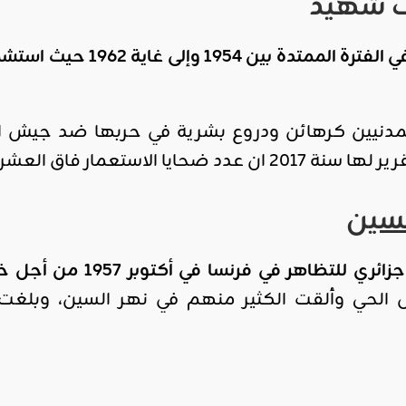
 شهيد
اندلعت ثورة التحرير في
دنيين كرهائن ودروع بشرية في حربها ضد جيش التح
استعمار فاق العشرة ملاين جزائري
سين
حوالي 60 الف جزائري