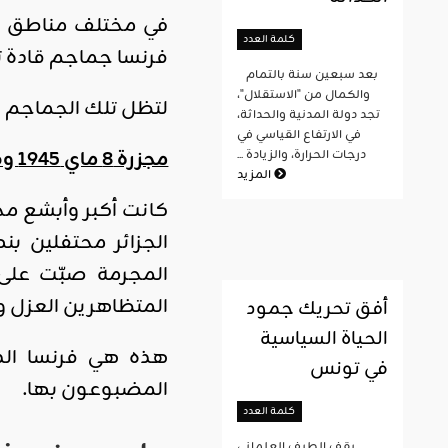
في مختلف مناطق الج
كلمة العدد
فرنسا جماجم قادة تلك
بعد سبعين سنة بالتمام
والكمال من "الاستقلال"،
لتظل تلك الجماجم ش
تجد دولة المدنية والحداثة،
في الارتفاع القياسي في
مجزرة 8 ماي 1945 وصمة عار في تاريخ فرنسا
درجات الحرارة، والزيادة ...
المزيد
الجزائر محتفلين بن
المتظاهرين العزل و
أفق تحريك جمود
الحياة السياسية
هذه هي فرنسا الد
في تونس
المضبوعون بها.
كلمة العدد
يقف الطيف العلماني