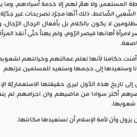
 المستعمر، ولا همّ لهم إلا خدمة أسيادهم. وما ي
 الشّعبي الضّاغط، ذلك أنّها مجرّد تصريحات غير جدّيّة
مظلومين لا يكون بالكلام بل بأفعال الرجال الرّجال،
ر لامرأة أهانها قيصر الرّوم، ولم يهنأ حتّى أنقذ المرأ
اصعة.
أمنت حكامنا لأنها تعلم عمالتهم وخيانتهم لشعوبهم
دنا وستعيدها إلى حجمها وستعيد للمسلمين عزتهم
 إلى تاريخ هذه الدّول ليرى حقيقتها الاستعماريّة 
ضرهم أكثر سوادا من ماضيهم وان اجرامهم لم ينقطع
 شعوبها.
يزول وآنَ لأمة الإسلام أن تستعيدها مكانتها.