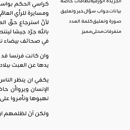
الجريدة الورقية
بطاقات خاصة
كراسي الحكم بواسطة
بيانات
جواب سؤال
خبر وتعليق
ومسايرة للرأي العامّ
صورة وتعليق
كلمة العدد
لأنّ استرجاع حقّ ال
بالله جرّد جيشا لينتص
متفرقات
محلي
مميز
في صحائف بيضاء ن
وان كانت فرنسا قد 
يدها عن العبث ببلا
يكفي ان ينظر الناس
الإنسان ويرواأن حا
نهبوها وتأمروا على
ولكن آنَ لظلمهم ان 