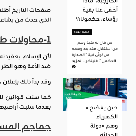
الخارجية، ماذا
أخفى عنا بقية
صفحات التاريخ أظلم
رؤساء، حكمونا؟؟
الذي حدث من بشاعات 
كلمة العدد
1-محاولات طمس العقيدة
من كان له بقية وهم
من استقلال، فقد بدد وهمه
لأن الإسلام بعقيدت
من تولّى فينا " الصدارة
العظمى "، فلينظر ...
المزيد
ضد الأمة وهو الطريق 
وقد بدأ ذلك بإعلان ح
كما سنت قوانين ل
بعدما سلبت أراضيه
« حين يفضح
الكهرباء
جماجم المسل
وهم »دولة
الحداثة