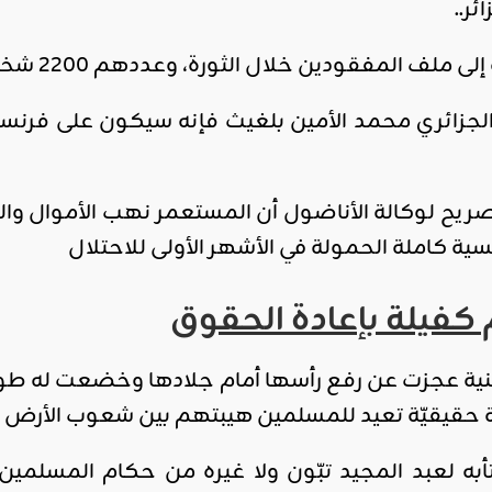
ر..
اقليمي ودولي
لمفقودين خلال الثورة، وعددهم 2200 شخص حسب السلطات الجزائرية.
صدور
العدد 601
الجزائري محمد الأمين بلغيث فإنه سيكون على فرنسا ا
من جريدة
التحرير
يح لوكالة الأناضول أن المستعمر نهب الأموال وال
ahmed
- juillet 26,
كاملة الحمولة في الأشهر الأولى للاحتلال
2026
0
 كفيلة بإعادة الحقوق
Read More
نية عجزت عن رفع رأسها أمام جلادها وخضعت له طوعا 
ة حقيقيّة تعيد للمسلمين هيبتهم بين شعوب الأرض ولا
تأبه لعبد المجيد تبّون ولا غيره من حكام المسلمين