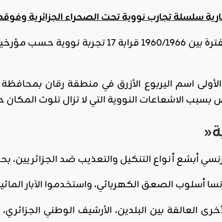
ية سلسلة تجارب نووية تحت الصحراء الجزائرية وفوقها بين
أجريت خلال هاته الفترة بين 1960/1966 قر
لأولى اسم اليربوع الأزرق في منطقة رقان بمحافظة ب
ة
«
نسي أبشع أنواع التنكيل والتعذيب ضد الجزائريين، ب
نسا أسلوب الصعق الكهربائي، واستخدموا الآبار الما
خرى العالقة بين البلدين، الأرشيف الوطني الجزائري،