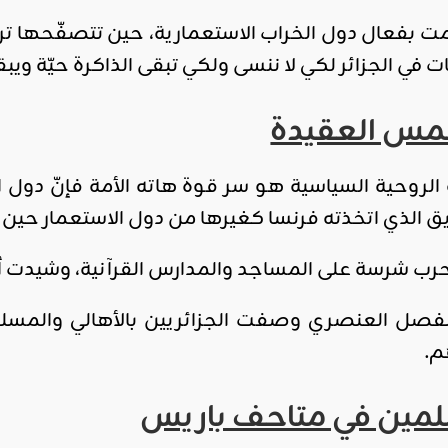
ت بفعال دول الخراب الاستعمارية، حين تتصفّحها ت
في الجزائر لكي لا ننسى ولكي تبقى الذاكرة حيّة ويبق
ه الروحية السياسية هو سر قوة هاته الأمة فإنّ دول
الذي اتخذته فرنسا كغيرها من دول الاستعمار حين احتل
رب شرسة على المساجد والمدارس القرآنية، وشيدت أول م
لفصل العنصري وصفت الجزائريين بالأهالي والمس
م.
مين في متاحف باريس