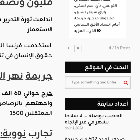
مليون ونصف
التونسي، بأي اسم تسمّى،
وبأي سربال تسربل،
مشدوها متحيرا، مرتبكا،
أمام انسداد الأفق السياسي
الاستعمار
المزيد
الذي ...
استخدمت فرنسا الم
4 / 16 Posts
حقوق الإنسان في تقرير لها سنة 2017 ان عدد ضحايا ال
البحث في الموقع
جريمة
نهر
ال
خرج
واجهتهم
أعداد سابقة
المعتقلين 1500
الغضب بوصلة … لا سلاحا
يشهر في غير الإتجاه
août 3, 2026
تجارب
نووية:
صدور العدد 602 من جريدة