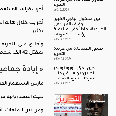
التحرير
أجرت
فرنسا الاستعمار
août 2, 2026
بين مسئول الباجي الكبير،
وغرف المرزوقي
كلمة العدد
الخارجية، ماذا أخفى عنا بقية
بكثير
اقليمي ودولي
بين
رؤساء، حكمونا؟؟
حين تموّل
مسئول
juillet 27, 2026
وأطلق على التجربة ا
أوروبا
الباجي
صدور العدد 601 من جريدة
وتنجز
بمقتل 42 الف شخص بسبب الاشعاعات النووية التي لا تزال تلوث المكان حتى اليوم
الكبير،
اقليمي ودولي
التحرير
الصين:
الغضب
juillet 26, 2026
وغرف
تونس في
«
إبادة جماعي
بوصلة …
المرزوقي
حين تموّل أوروبا وتنجز
قلب
لا سلاحا
الصين: تونس في قلب
الخارجية،
معركة
معركة النفوذ الصامت
يشهر في
ماذا أخفى
مارس الاستعمار الفر
النفوذ
juillet 23, 2026
غير الإتجاه
عنا بقية
الصامت
رؤساء،
حيث اعتمد زبانية فر
ahmed
حكمونا؟؟
ahmed
- août 3, 2026
- juillet 23,
0
ومن بين الملفات الأ
2026
ahmed
ستطل القضاي
0
- juillet 27,