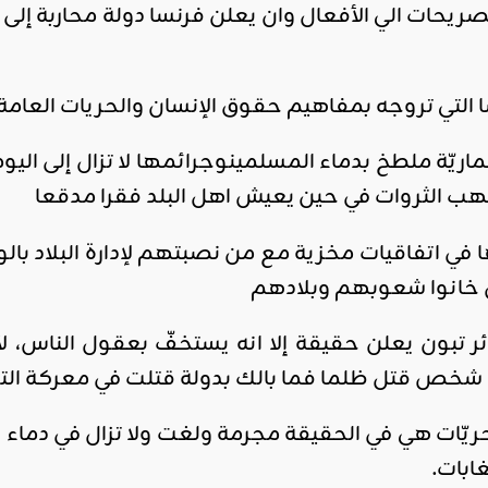
تصريحات الي الأفعال وان يعلن فرنسا دولة محاربة إل
 التي تروجه بمفاهيم حقوق الإنسان والحريات العامة
اريّة ملطخ بدماء المسلمينوجرائمها لا تزال إلى اليوم
نهب الثروات في حين يعيش اهل البلد فقرا مدقعا
 اتفاقيات مخزية مع من نصبتهم لإدارة البلاد بالوكا
خانوا شعوبهم وبلادهم
ئر تبون يعلن حقيقة إلا انه يستخفّ بعقول الناس، ل
شخص قتل ظلما فما بالك بدولة قتلت في معركة الت
الحريّات هي في الحقيقة مجرمة ولغت ولا تزال في دما
ابات.