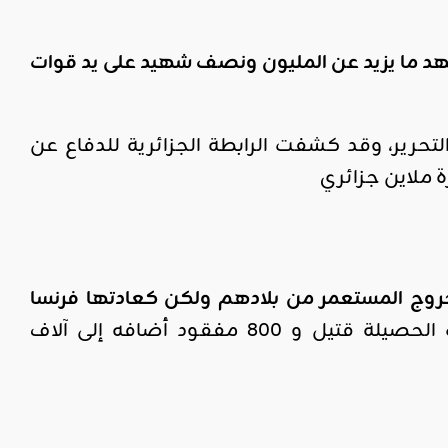
 الفترة الممتدة بين 1954 وإلى غاية 1962 حيث استشهد ما يزيد عن المليون ونصف شهيد على يد قوات
رير، وقد كشفت الرابطة الجزائرية للدفاع عن
 للتظاهر في فرنسا في أكتوبر 1957 من أجل خروج المستعمر من بلادهم ولكن كعادتها فرنسا
بالرصاص الحي وألقت الكثير منهم في نهر السين، وبلغت الحصيلة قتيل و 800 مفقود أضافه إلى آلاف