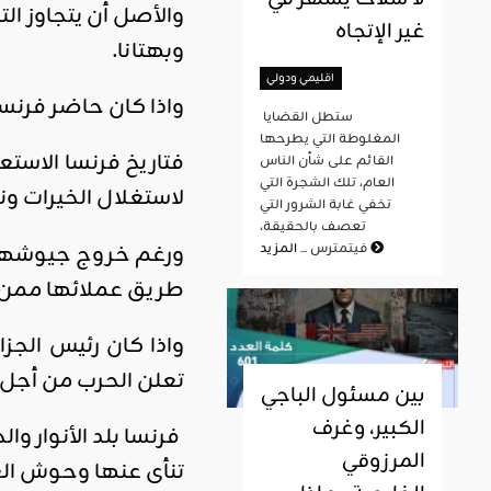
والأصل أن يتجاوز ال
غير الإتجاه
وبهتانا.
اقليمي ودولي
واذا كان حاضر فرنسا
ستطل القضايا
المغلوطة التي يطرحها
فتاريخ فرنسا الاستعم
القائم على شأن الناس
العام، تلك الشجرة التي
لاستغلال الخيرات و
تخفي غابة الشرور التي
تعصف بالحقيقة،
ورغم خروج جيوشها في
المزيد
فيتمترس ...
طريق عملائها ممن 
واذا كان رئيس الجزا
تعلن الحرب من أجل 
بين مسئول الباجي
الكبير، وغرف
فرنسا بلد الأنوار و
المرزوقي
تنأى عنها وحوش الغ