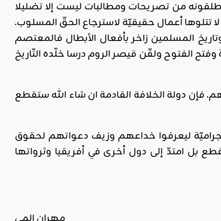
طلقونه من تصريحات ومطالبات ليست إلا تضليلا
 لا تتلوها أعمال حقيقيّة لاسترجاع الحقّ المسلوب.
 وتاريخ المسلمين زاخر بأفعال الأبطال فالمعتصم
ة وفتح الفتوح ولقّن قيصر الروم درسا خلّده التّاريخ
. فإن دولة الخلافة القادمة ان شاء الله ستقطع
الإجراميّة ليعرفوا خداعهم وزيف دعواتهم لحقوق
 بل امتدّ إلى دول أخرى في أفريقيا وثرواتها
مهران المي