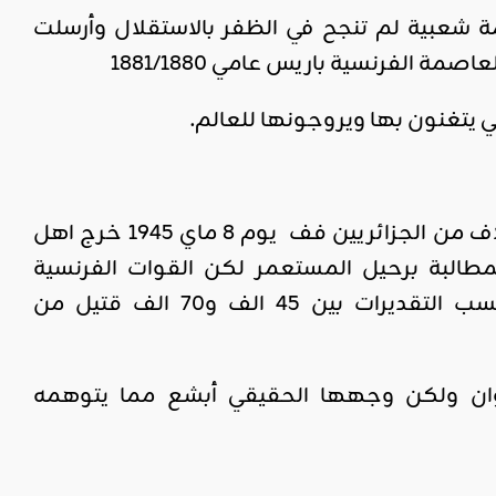
ة شعبية لم تنجح في الظفر بالاستقلال وأرسلت
 الفرنسية باريس عامي 1881/1880
يتغنون بها ويروجونها للعالم.
كانت أكبر وأبشع مجزرة ترتكبها فرنسا في يوم واحد حيث خرج مئات الآلاف من الجزائريين فف يوم 8 ماي 1945 خرج اهل
للمطالبة برحيل المستعمر لكن القوات الفرنسية
المجرمة صبّت على رؤوسهم الرصاص صبا فقتلت في يوم واحد حسب التقديرات بين 45 الف و70 الف قتيل من
وان ولكن وجهها الحقيقي أبشع مما يتوهمه