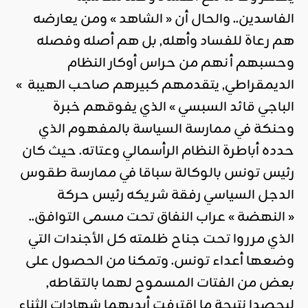
الفاسدين.. والحال أن « الشاهد » ومن يعارضه
هم رعاة للفساد وأهله, بل هم أصله وفصله
وحسبهم أنهم من حراس أوكار النظام
الديمقراطي, يتقدمهم كبيرهم صاحب الهيبة »
الباجي قائد السبسي » الذي يفوقهم خبرة
وحنكة في ممارسة السياسة بالمفهوم الذي
حدده أباطرة النظام الرأسمالي وعتاته. حيث كان
رئيس تونس بالوكالة سباقا في ممارسة طقوس
الدجل السياسي رفقة شريكه رئيس حركة
« النهضة » عراب النفاق تحت مسمى التوافق..
الذي مرروا تحت جناح ظلمته كل الأجندات التي
وضعها أعداء تونس. وتمكنا من الحصول على
بعض من الفتات المسموح لهما بالتقاطه,
ليحصدا نتيجة ما اقترفت أيديهما شهادات الثناء