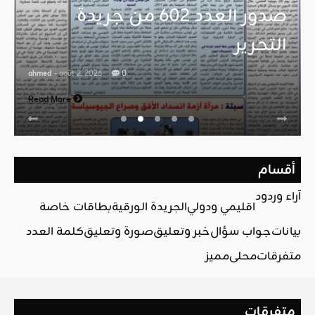
صدور العدد 602 من جريدة
التحرير
ahmed
- août 2, 2026
0
Read More
أقسام
آراء وردود
اقليمي ودولي
الجريدة الورقية
بطاقات خاصة
بيانات
جواب سؤال
خبر وتعليق
صورة وتعليق
كلمة العدد
متفرقات
محلي
مميز
متفرقات