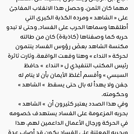
مهما كان الثمن. وحصل هذا الانقلاب المفاجئ
على « الشاهد » ومرده الكذبة الكبرى التي
أطلقها وسماها الحرب على الفساد, وحتى لا تبدو
حربه كما وصفناها (كاذبةة) كان من طالته
مكنسة الشاهد بعضَ رؤوس الفساد ينتمون
لحركة « النداء » وهنا وقعت الواقعة. وثارت ثائرة
رئيس المكتب التنفيذي ل « النداء » حافظ
السبسي » وأقسم أغلظ الأيمان بأن لا ينام له
جفن ولا يهدأ له بال حتى يسقط » الشاهد »
وحكومته.
وفي هذا الصدد يعتبر كثيرون أن » الشاهد »
بحربه المزعومة على الفساد يستهدف خصومه
في الحركة ورجال الأعمال الداعمين لهم. هذا
وبحربه المعلنة على الفساد يكون قد أصاب عدة