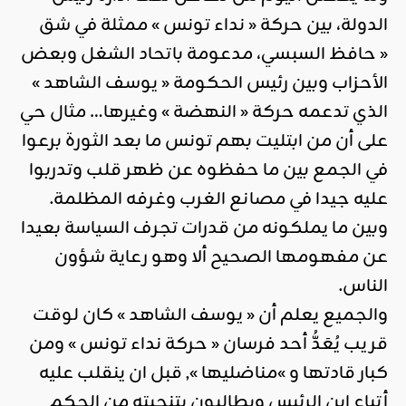
الدولة، بين حركة « نداء تونس » ممثلة في شق
« حافظ السبسي، مدعومة باتحاد الشغل وبعض
الأحزاب وبين رئيس الحكومة « يوسف الشاهد »
الذي تدعمه حركة « النهضة » وغيرها… مثال حي
على أن من ابتليت بهم تونس ما بعد الثورة برعوا
في الجمع بين ما حفظوه عن ظهر قلب وتدربوا
عليه جيدا في مصانع الغرب وغرفه المظلمة.
وبين ما يملكونه من قدرات تجرف السياسة بعيدا
عن مفهومها الصحيح ألا وهو رعاية شؤون
الناس.
والجميع يعلم أن « يوسف الشاهد » كان لوقت
قريب يُعَدُّ أحد فرسان « حركة نداء تونس » ومن
كبار قادتها و »مناضليها », قبل ان ينقلب عليه
أتباع ابن الرئيس ويطالبون بتنحيته من الحكم