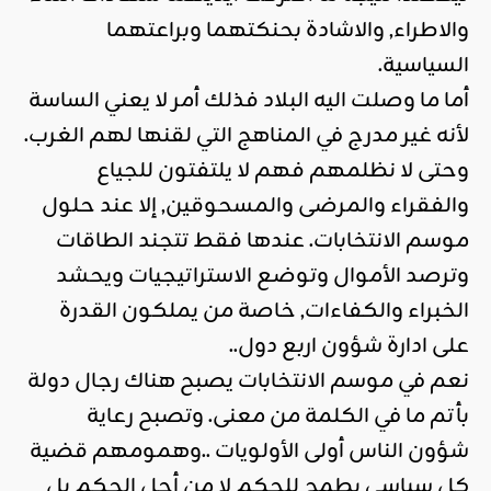
والاطراء, والاشادة بحنكتهما وبراعتهما
السياسية.
أما ما وصلت اليه البلاد فذلك أمر لا يعني الساسة
لأنه غير مدرج في المناهج التي لقنها لهم الغرب.
وحتى لا نظلمهم فهم لا يلتفتون للجياع
والفقراء والمرضى والمسحوقين, إلا عند حلول
موسم الانتخابات. عندها فقط تتجند الطاقات
وترصد الأموال وتوضع الاستراتيجيات ويحشد
الخبراء والكفاءات, خاصة من يملكون القدرة
على ادارة شؤون اربع دول..
نعم في موسم الانتخابات يصبح هناك رجال دولة
بأتم ما في الكلمة من معنى. وتصبح رعاية
شؤون الناس أولى الأولويات ..وهمومهم قضية
كل سياسي يطمح للحكم لا من أجل الحكم بل