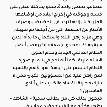
عصافير بحصى واحدة. فهو بحركته غطى على
فشله وجوقته في إخراج البلاد من اوضاعها
المزرية بل زادها ترديا في الحضيض. وصرف
الأنظار عن المهمة التي من أجلها تم تعيينه,
وهي مزيد رهن البلاد واستكمال ما بدأه الذين
سبقوه. ك »مهدي جمعة » وغيره من أنصار
النظام العالمي الجديد وخدم القوى
الاستعمارية.. كما أنه نجح في تلميع صورة
النظام الديمقراطي – وهذا هو الأهم بالنسبة
لمن راهن عليه من المسؤولين الكبار- فمن لا
يبارك محاربة الفساد والضرب على أيادي
الفاسدين ؟
فيكون بذلك كل من يطالب بتنحية « الشاهد »
يظهر وكأنه مع الفساد وضد محاسبة