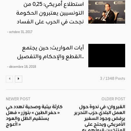
استطلاع أمريكي: 0,25 من
التونسيين يعتبرون الحكومة
نجحت في الحرب على الفساد
- octobre 31, 2017
آيات المواريث: حين يجتمع
القطع والإحكام والتفصيل..
- décembre 18, 2018
3 / 1348 Posts
NEWER POST
OLDER POST
القيروان: في ندوة حول
كارثة بيئية وصحية تهدد حي
العمل البلدي حزب التحرير
« حفر الطين » بتوزر « فهل
يرفض وجود السفير
يستقيم الظل والعود
الأمريكي ويحتج على
أعوج! »
المنتخبين قبولهم به