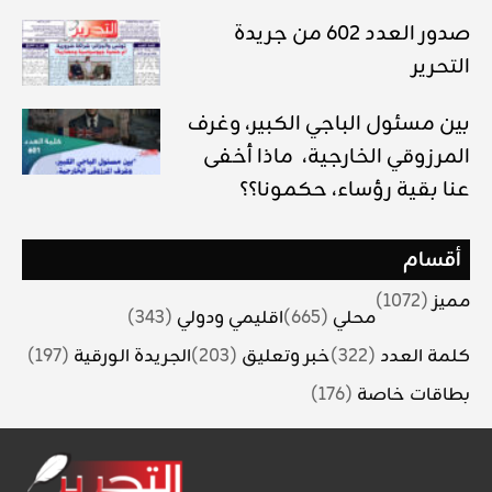
صدور العدد 602 من جريدة
التحرير
بين مسئول الباجي الكبير، وغرف
المرزوقي الخارجية، ماذا أخفى
عنا بقية رؤساء، حكمونا؟؟
أقسام
مميز
(1072)
محلي
(665)
اقليمي ودولي
(343)
كلمة العدد
(322)
خبر وتعليق
(203)
الجريدة الورقية
(197)
بطاقات خاصة
(176)