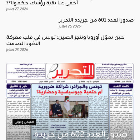
أخفى عنا بقية رؤساء، حكمونا؟؟
juillet 27, 2026
صدور العدد 601 من جريدة التحرير
juillet 26, 2026
حين تموّل أوروبا وتنجز الصين: تونس في قلب معركة
النفوذ الصامت
juillet 23, 2026
اقليمي ودولي
صدور العدد 602 من جريدة