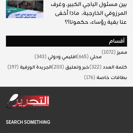
بين مسئول الباجي الكبير، وغرف
المرزوقي الخارجية، ماذا أخفى
عنا بقية رؤساء، حكمونا؟؟
أقسام
مميز
(1072)
محلي
(665)
اقليمي ودولي
(343)
كلمة العدد
(322)
خبر وتعليق
(203)
الجريدة الورقية
(197)
بطاقات خاصة
(176)
SEARCH SOMETHING