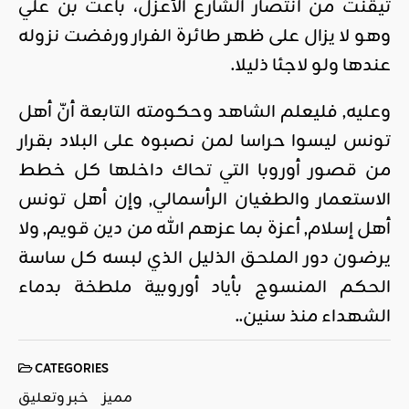
تيقنت من انتصار الشارع الأعزل، باعت بن علي
وهو لا يزال على ظهر طائرة الفرار ورفضت نزوله
عندها ولو لاجئا ذليلا.
وعليه, فليعلم الشاهد وحكومته التابعة أنّ أهل
تونس ليسوا حراسا لمن نصبوه على البلاد بقرار
من قصور أوروبا التي تحاك داخلها كل خطط
الاستعمار والطغيان الرأسمالي, وإن أهل تونس
أهل إسلام, أعزة بما عزهم الله من دين قويم, ولا
يرضون دور الملحق الذليل الذي لبسه كل ساسة
الحكم المنسوج بأياد أوروبية ملطخة بدماء
الشهداء منذ سنين..
CATEGORIES
مميز
خبر وتعليق