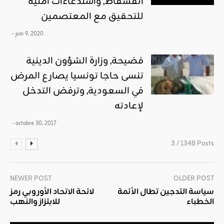
الفسفاط, واستدعاءات أمنية
للتحقيق مع المعتصمين
- juin 9, 2020
فضيحة, وزارة الشؤون الدينية
تنسى حاجا تونسيا يصارع المرض
في السعودية, وترفض التدخل
لإعادته
- octobre 30, 2017
3 / 1348 Posts
NEWER POST
OLDER POST
سياسة التدجين تطال الأئمة
لائحة الاتحاد الأوروبي رمز
الخطباء
للابتزاز والنهب