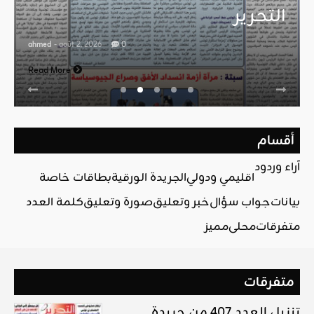
التحرير
ahmed
- août 2, 2026
0
Read More
أقسام
آراء وردود
اقليمي ودولي
الجريدة الورقية
بطاقات خاصة
بيانات
جواب سؤال
خبر وتعليق
صورة وتعليق
كلمة العدد
متفرقات
محلي
مميز
متفرقات
تنزيل العدد 407 من جريدة