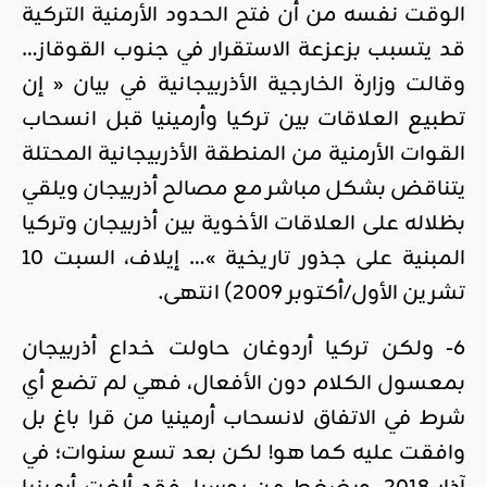
الوقت نفسه من أن فتح الحدود الأرمنية التركية
قد يتسبب بزعزعة الاستقرار في جنوب القوقاز…
وقالت وزارة الخارجية الأذربيجانية في بيان « إن
تطبيع العلاقات بين تركيا وأرمينيا قبل انسحاب
القوات الأرمنية من المنطقة الأذربيجانية المحتلة
يتناقض بشكل مباشر مع مصالح أذربيجان ويلقي
بظلاله على العلاقات الأخوية بين أذربيجان وتركيا
المبنية على جذور تاريخية »… إيلاف، السبت 10
تشرين الأول/أكتوبر 2009) انتهى.
6- ولكن تركيا أردوغان حاولت خداع أذربيجان
بمعسول الكلام دون الأفعال، فهي لم تضع أي
شرط في الاتفاق لانسحاب أرمينيا من قرا باغ بل
وافقت عليه كما هو! لكن بعد تسع سنوات؛ في