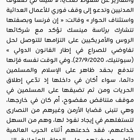
والتقارير عن سقوط ضحايا، لا سيما في صفوف
المدنيين وتدعو إلى وقف فوري للأعمال العدائية
واستئناف الحوار » وقالت: « إن فرنسا وبصفتها
تتشارك برئاسة مينسك تؤكد مع شركائها
الروس والأمريكيين على التزامها للتوصل لحل
تفاوضي للصراع في إطار القانون الدولي »
(سبوتنيك، 27/9/2020). وفي الوقت نفسه فإنها
تندفع بحقد ظاهر على الإسلام والمسلمين
دائما، سواء أكان في داخلها إذ تدّعي إطلاق
الحريات ومن ثم تضيقها على المسلمين في
موقف متناقض مفضوح، أم كان في خارجها،
وهي تتبنى قضايا الأرمن وغيرهم من النصارى
لتستغلهم في إيجاد نفوذ لها، وهم من السهل
خداعهم، فقد خدعتهم أثناء الحرب العالمية