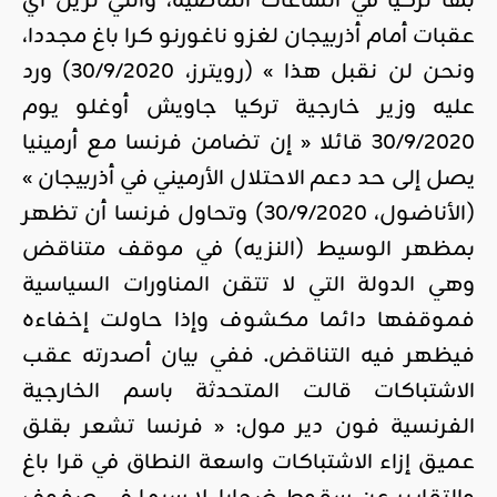
بها تركيا في الساعات الماضية، والتي تزيل أي
عقبات أمام أذربيجان لغزو ناغورنو كرا باغ مجددا،
ونحن لن نقبل هذا » (رويترز، 30/9/2020) ورد
عليه وزير خارجية تركيا جاويش أوغلو يوم
30/9/2020 قائلا « إن تضامن فرنسا مع أرمينيا
يصل إلى حد دعم الاحتلال الأرميني في أذربيجان »
(الأناضول، 30/9/2020) وتحاول فرنسا أن تظهر
بمظهر الوسيط (النزيه) في موقف متناقض
وهي الدولة التي لا تتقن المناورات السياسية
فموقفها دائما مكشوف وإذا حاولت إخفاءه
فيظهر فيه التناقض. ففي بيان أصدرته عقب
الاشتباكات قالت المتحدثة باسم الخارجية
الفرنسية فون دير مول: « فرنسا تشعر بقلق
عميق إزاء الاشتباكات واسعة النطاق في قرا باغ