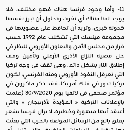
11- وأما وجود فرنسا هناك فهو مختلف، فلا
يوجد لها هناك أي نفوذ، وتحاول أن تبرز نفسها
كدولة كبرى، وتريد أن تحافظ على عضويتها في
مجموعة مينسك التي تشكلت عام 1992 حسب
قرار من مجلس الأمن والتعاون الأوروبي للنظر في
حل قضية النزاع الأذري الأرمني وتأمين وقف
إطلاق النار بشكل دائم. وهي تقف في وجه تركيا
التي تعرقل النفوذ الأوروبي ومنه الفرنسي، لكون
تركيا تدور في فلك أمريكا. فقد ذكر ماكرون في
مؤتمر صحفي في لاتفيا يوم 30/9/2020 (علمت
بالإعلانات التركية « المؤيدة لأذربيجان » والتي
أعتقد أنها متهورة وخطيرة. لا تزال فرنسا تشعر
بقلق بالغ من الرسائل المولعة بالحرب التي بعثت