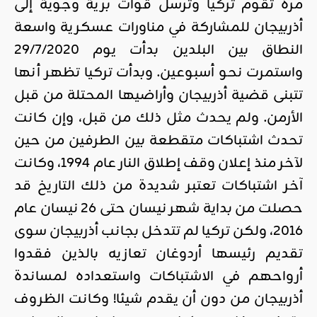
مرة تقوم
تركيا
وترسل قوات برية وجوية إلى
أذربيجان للمشاركة في مناورات عسكرية واسعة
النطاق بين البلدين بدأت يوم 29/7/2020
واستمرت نحو أسبوعين. وبدأت تركيا تظهر أنها
تتبنى قضية أذربيجان وأراضيها المحتلة من قبل
الأرمن. ولم يحدث مثل ذلك من قبل، وإن كانت
تحدث اشتباكات متقطعة بين الطرفين من حين
لآخر منذ إعلان وقف إطلاق النار عام 1994، وكانت
آخر اشتباكات تعتبر شديدة من ذلك التاريخ قد
حصلت من بداية شهر نيسان حتى 26 نيسان عام
2016، ولكن تركيا لم تتدخل بجانب أذربيجان سوى
تقديم رئيسها أردوغان تعازيه بالذين فقدوا
أرواحهم في الاشتباكات واستعداده لمساندة
أذربيجان من دون أن يقدم شيئا! وكانت الظروف