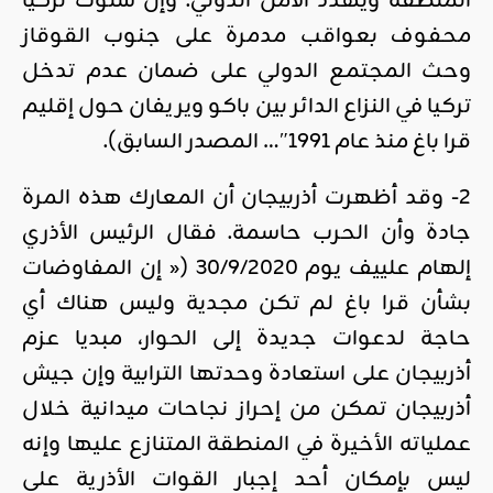
المنطقة ويهدد الأمن الدولي. وإن سلوك تركيا
محفوف بعواقب مدمرة على جنوب القوقاز
وحث المجتمع الدولي على ضمان عدم تدخل
تركيا في النزاع الدائر بين باكو ويريفان حول إقليم
قرا باغ منذ عام 1991″… المصدر السابق).
2- وقد أظهرت أذربيجان أن المعارك هذه المرة
جادة وأن الحرب حاسمة. فقال الرئيس الأذري
إلهام علييف يوم 30/9/2020 (« إن المفاوضات
بشأن قرا باغ لم تكن مجدية وليس هناك أي
حاجة لدعوات جديدة إلى الحوار، مبديا عزم
أذربيجان على استعادة وحدتها الترابية وإن جيش
أذربيجان تمكن من إحراز نجاحات ميدانية خلال
عملياته الأخيرة في المنطقة المتنازع عليها وإنه
ليس بإمكان أحد إجبار القوات الأذرية على