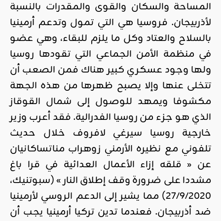
المساحة والسكان والقوى والمقدرات بالنسبة
لأذربيجان. فروسيا هي التي تمول وتدعم أرمينيا
بالسلاح والعتاد وكل ما يلزم للبقاء، وهي عضو
في منظمة الأمن الجماعي التي تقودها روسيا
ولها وجود عسكري كبير هناك فمن الصعب أن
تتخلى عنها وإلا يصبح ظهرها من هذه الجهة
مكشوفا ويمهد للوصول إلى شمال القوقاز
الذي هو جزء من روسيا الفدرالية. فقد أعرب وزير
خارجية روسيا سيرغي لافروف خلال حديث
تلفوني مع نظيره الأرمني زوهراب مناتساكانيان
عن « قلقه إزاء الأعمال العدائية في قرا باغ
مشددا على ضرورة وقف إطلاق النار » (سبوتنيك،
27/9/2020) مما يشير إلى الدعم الروسي لأرمينيا
ضد أذربيجان. فعندما تدين تركيا أرمينيا يجب أن