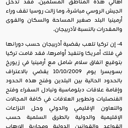
أهالي هذه المناطق المسلمين. فقد تدخل
الجيش الروسي مباشرة، وما زالت روسيا تقف وراء
أرمينيا البلد صغير المساحة والسكان والقوى
والمقدرات بالنسبة لأذربيجان.
4- إن تركيا تلعب بقضية أذربيجان حسب دورانها
في فلك
أمريكا
وتنفيذ أوامرها، فقد قامت تركيا
بتوقيع اتفاق سلام شامل مع أرمينيا في زيورخ
بسويسرا يوم 10/10/2009 يقضي بالاعتراف
بالحدود الحالية بين البلدين وفتح هذه الحدود
وإقامة علاقات دبلوماسية وتبادل السفراء وفتح
القنصليات وتطوير العلاقات في كافة المجالات
والتعاون الإقليمي والدولي وحل النزاعات
الإقليمية والدولية بالطرق السلمية حسب
القواعد والقوانين الدولية ومحاربة الإرهاب