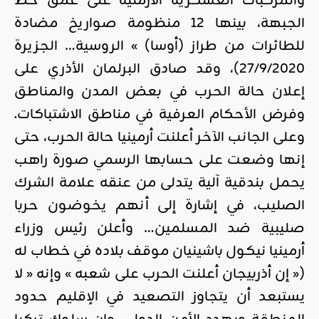
والمركبات العسكرية الأرمنية على عمق خط
الجبهة، بينها 12 منظومة صواريخ مضادة
للطائرات من طراز (أوسا) » الروسية… الجزيرة
27/9/2020)، وقد صادق البرلمان الأذري على
إعلان حالة الحرب في بعض المدن والمناطق
وفرض الأحكام العرفية في مناطق الاشتباكات.
وعلى الجانب الآخر أعلنت أرمينيا حالة الحرب، حتى
إنها وضعت على حسابها الرسمي صورة راهب
يحمل بندقية آلية يتدلى من عنقه علامة الشرك
الصليب، في إشارة إلى أنهم يخوضون حربا
صليبية ضد المسلمين… وأعلن رئيس وزراء
أرمينيا نيكول باشينيان موقف بلاده في خطاب له
(« إن أذربيجان أعلنت الحرب على شعبه » وإنه « لا
يستبعد أن يتجاوز التصعيد في الإقليم حدود