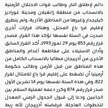
دائم لإطلاق النار. وطالب قوات الاحتلال الأرمنية
بالانسحاب من منطقة زانغيلان ومدينة غوراديز
كيليجدار وغيرها من المناطق الأذرية، ولم يتطرق
لإقليم قرا باغ المحتل. وهناك قرارات أخرى
صدرت في السنة نفسها تؤكد هذا القرار، فصدر
قرار رقم 853 يوم 29 تموز 1993، أكد القرار السابق
وأدان الاستيلاء على مقاطعة آغدام والمناطق
الأخرى من أذربيجان مطالبا بالانسحاب الكامل من
هذه المناطق من قبل الأرمن وطالب حكومة
أرمينيا أن تضغط على إقليم قرا باغ للامتثال لقرار
822. وفي هذه السنة نفسها يوم 14 تشرين الأول
صدر قرار رقم 874 وكرر دعمه لعملية السلام بين
الجانبين ودعا إلى قبول الجدول الزمني المعدل
للخطوات العاجلة. فرفضته أذربيجان لأنه ربط