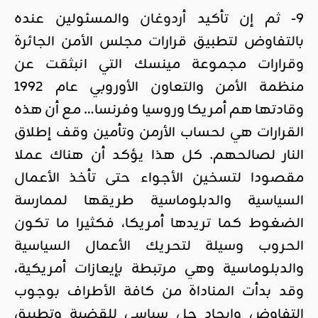
9- ثم إن تأكيد
أردوغان
والمسئولين عنده
بالتفاوض لتطبيق قرارات مجلس الأمن الجائرة
وقرارات مجموعة مينسك التي انبثقت عن
منظمة الأمن والتعاون الأوروبي عام 1992
وقادتها هم أمريكا وروسيا وفرنسا… مع أن هذه
القرارات هي لحساب الأرمن وتأمين وقف إطلاق
النار لصالحهم. كل هذا يؤكد أن هناك عملا
مقصودا لتسخين الأجواء حتى تأخذ الأعمال
السياسية والدبلوماسية طريقها لممارسة
الضغوط كما تريدها أمريكا، فكثيرا ما تكون
الحروب وسيلة لتحريك الأعمال السياسية
والدبلوماسية وهي مرتبطة بإيعازات أمريكية،
وقد بدأت المناداة من كافة الأطراف بوجوب
التفاوض وإيجاد حل سياسي للقضية وتطبيق