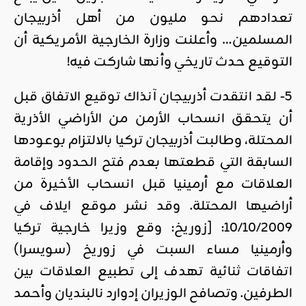
تعدادهم نحو مليون من أهل أذربيجان
المسلمين… وأعلنت وزارة الخارجية الأمريكية أن
التوقيع حدث تاريخي وأنها شاركت فيه!
5- لقد انتقدت أذربيجان آنذاك توقيع الاتفاق قبل
أن يتحقق انسحاب الأرمن من الأراضي الأذرية
المحتلة، وطالبت أذربيجان تركيا بالالتزام بوعودها
السابقة التي قطعتها بعدم فتح الحدود وإقامة
العلاقات مع أرمينيا قبل انسحاب الأخيرة من
أراضيها المحتلة. وقد نشر موقع ايلاف في
10/10/2009: [زوريخ: وقع وزيرا خارجية تركيا
وأرمينيا مساء السبت في زوريخ (سويسرا)
اتفاقات ثنائية تهدف إلى تطبيع العلاقات بين
الطرفين. وتصافح الوزيران إدوارد نالبنديان وأحمد