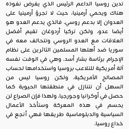
تدين روسيا الداعم الرئيس الذي يفرض نفوذه
هناك ويحمي أرمينيا، حيث لا تجرؤ أرمينيا على
العدوان إلا بدعم روسي. فالذي يدعم العدو هو
أيضا عدو. ولكن تركيا أردوغان تقيم أفضل
العلاقات مع العدو الروسي وتتحالف معه في
سوريا ضد أهلها المسلمين الثائرين على نظام
الإجرام برئاسة بشار أسد. وهي في الوقت نفسه
آلة أمريكية للتلاعب بروسيا واستخدامها لحساب
المصالح الأمريكية. ولكن روسيا ليس من
السهل أن تتنازل في منطقتها الحيوية كما
حصل في
أوكرانيا
و
جورجيا
. ولهذا فإن الصراع لن
يحسم في هذه المعركة وستأخذ الأعمال
السياسية والدبلوماسية طريقها فهي أنجع في
خداع روسيا.