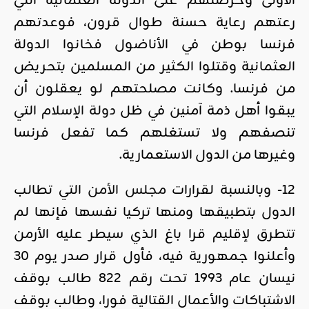
الأولى وحرضتهم على الدولة العثمانية التي
رعتهم رعاية حسنة طوال قرون، فوعدتهم
فرنسا بوطن في الأناضول فخانوا الدولة
العثمانية وقتلوا الكثير من المسلمين بتحريض
من فرنسا. وكانت مصلحتهم لو يعقلون أن
يبقوا أهل ذمة آمنين في ظل
دولة الإسلام
التي
تنصفهم ولا تستغلهم كما تفعل فرنسا
وغيرها من الدول الاستعمارية.
12- وبالنسبة لقرارات
مجلس الأمن
التي تطالب
الدول بتطبيقها ومنها تركيا نفسها فإنها لم
تتطرق لإقليم قرا باغ الذي سيطر عليه الأرمن
وأعلنوا جمهورية فيه، فأول قرار صدر يوم 30
نيسان عام 1993 تحت رقم 822 طالب بوقف
الاشتباكات والأعمال القتالية فورا، وطالب بوقف