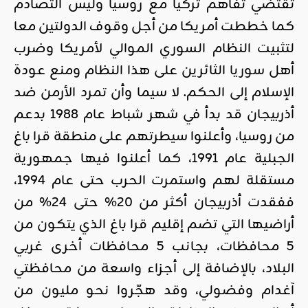
تقتضي تفاهم تركيا مع روسيا وليس التصادم
كما خططت أمريكا من أجل وقوف الدولتين معا
لتثبيت النظام السوري الموالي لأمريكا وضرب
أهل
سوريا
الثائرين على هذا النظام ومنع عودة
الإسلام إلى الحكم. لا سيما وأن تمرد الأرمن ضد
أذربيجان قد بدأ في شهر شباط عام 1988 بدعم
من روسيا، وأعلنوا سيطرتهم على منطقة قرا باغ
الجبلية عام 1991، كما أعلنوا فيها جمهورية
مستقلة لهم واستمرت الحرب حتى عام 1994،
ففقدت أذربيجان أكثر من 20% حتى 24% من
أراضيها التي تضم إقليم قرا باغ الذي يتكون من
5 محافظات، بجانب 5 محافظات أخرى غربي
البلاد، بالإضافة إلى أجزاء واسعة من محافظتي
آغدام وفضولي، وقد هجّروا نحو مليون من