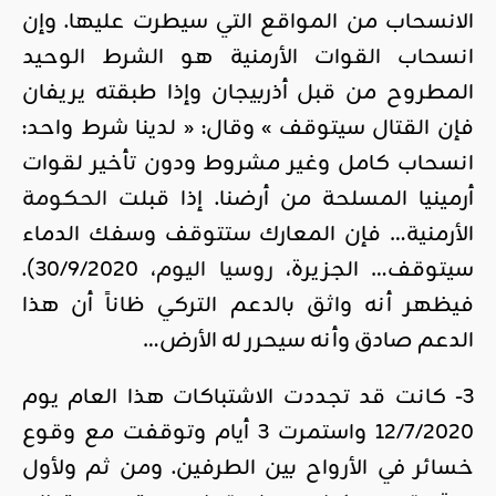
الانسحاب من المواقع التي سيطرت عليها. وإن
انسحاب القوات الأرمنية هو الشرط الوحيد
المطروح من قبل أذربيجان وإذا طبقته يريفان
فإن القتال سيتوقف » وقال: « لدينا شرط واحد:
انسحاب كامل وغير مشروط ودون تأخير لقوات
أرمينيا المسلحة من أرضنا. إذا قبلت
الحكومة
الأرمنية… فإن المعارك ستتوقف وسفك الدماء
سيتوقف… الجزيرة،
روسيا اليوم
، 30/9/2020).
فيظهر أنه واثق بالدعم التركي ظاناً أن هذا
الدعم صادق وأنه سيحرر له الأرض…
3- كانت قد تجددت الاشتباكات هذا العام يوم
12/7/2020 واستمرت 3 أيام وتوقفت مع وقوع
خسائر في الأرواح بين الطرفين. ومن ثم ولأول