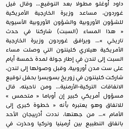
داود أوغلو مطولا بعد التوقيع… وقال فيل
غوردون، مساعد وزيرة الخارجية الأمريكية
للشؤون الأوروبية والشؤون الأوروبية الأسيوية
« هذا المساء (السبت) شاركنا في حدث
تاريخي »… ويرافق غوردون وزيرة الخارجية
الأمريكية هيلاري كلينتون التي وصلت مساء
السبت إلى لندن في إطار جولة لمدة خمسة أيام
على ست مدن أوروبية. وقبل وصولها إلى لندن،
شاركت كلينتون في زوريخ بسويسرا بحفل توقيع
الاتفاقات التركية-الأرمنية… ومن ناحيته، قال
مسؤول أمريكي كبير إن أوباما « متحمس »
للاتفاق وهو يعتبره بأنه « خطوة كبرى إلى
الأمام »… من جهتها، نددت أذربيجان الأحد
باتفاق التطبيع بين أرمينيا وتركيا وحذرت في