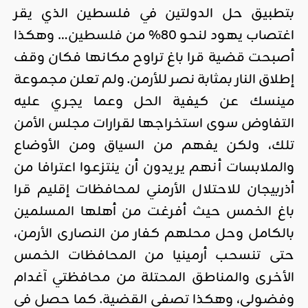
بتطبيق حل الدولتين في فلسطين الذي يقر
اغتصاب يهود لنحو 80% من
فلسطين
… وهكذا
أصبحت قضية قرا باغ تراوح مكانها فكان وقف
إطلاق النار بمثابة نصر للأرمن. ولم تعلن مجموعة
مينسك عن كيفية الحل وعما يجري عليه
التفاوض سوى استخراجها لقرارات مجلس الأمن
تلك، ولكن يفهم من السياق ومن الأوضاع
والملابسات أنهم يريدون أن ينتزعوا اعترافا من
أذربيجان للاحتلال الأرمني لمحافظات إقليم قرا
باغ الخمس حيث أفرغت من أهلها المسلمين
بالكامل وحل محلهم كفار من النصارى الأرمن،
حتى تنسحب أرمينيا من المحافظات الخمس
الأخرى والمناطق المحتلة من محافظتي آغدام
وفضولي، وهكذا تصفى القضية. كما حصل في