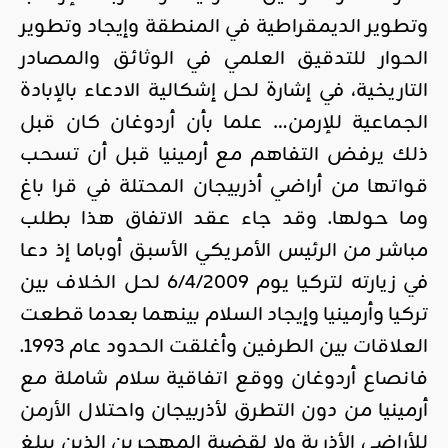
وتطوير الديمقراطية في المنطقة وإيجاد وتطوير
الحوار للتدقيق العلمي في الوثائق والمصادر
التاريخية، في إشارة لحل إشكالية الادعاء بالإبادة
الجماعية للإرمن… علما بأن أردوغان كان قبل
ذلك يرفض التفاهم مع أرمينيا قبل أن تسحب
قواتها من أراضي أذربيجان المحتلة في قرا باغ
وما حولها. وقد جاء عقد الاتفاق هذا بطلب
مباشر من الرئيس الأمريكي الأسبق أوباما إذ دعا
في زيارته لتركيا يوم 6/4/2009 لحل الخلاف بين
تركيا وأرمينيا وإيجاد السلام بينهما بعدما قطعت
العلاقات بين الطرفين وأغلقت الحدود عام 1993.
فانصاع أردوغان ووقع اتفاقية سلام شاملة مع
أرمينيا من دون التطرق لأذربيجان واحتلال
الأرمن
للأراضي الأذرية ولا لقضية المهجرين الذين يبلغ