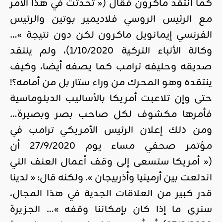
كما انتقد ماكرون فقال (« تحدثت في هذا الأمر
مع الرئيس الروسي فلاديمير بوتين والرئيس
الفرنسي إيمانويل ماكرون لكن دون نتيجة »…
وكالة الأنباء التركية 1/10/2020)، ولم ينتقد
صديقه وحليفه ترامب كما يصفه أيضا، وكيف
ينتقده وهو المحرك من وراء ستار بل من أمامه؟!
حتى وإن تلاعبت أمريكا بالأساليب الدبلوماسية
فأمرها مكشوف لكل صاحب بصر وبصيرة…
ومن ذلك إعلان الرئيس الأمريكي ترامب في
مؤتمر صحفي مساء يوم 27/9/2020 أن
(« أمريكا ستسعى إلى وقف أعمال العنف التي
اندلعت بين أرمينيا وأذربيجان ». ولكنه قال: « لدينا
قدر كبير من العلاقات الجدية في هذا المجال،
سنرى ما إذا كان بإمكاننا وقفه »… الجزيرة