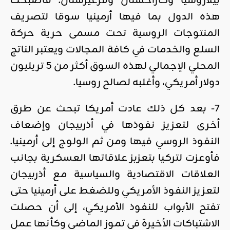
بيلاروسيا
و
كازاخستان
و
قرغيزستان
. فأصبحت
هذه الدول بما فيها أرمينيا سوقا لتصريف
المنتوجات الروسية تحت مسمى حرية حركة
السلع والخدمات في كافة المجالات ويعتبر الناتج
المحلي الإجمالي لهذه السوق أكثر من 5 تريليون
دولار أمريكي، وأغلبه لصالح روسيا.
7- بعد كل ذلك عادت أمريكا تبحث عن طرق
أخرى لتعزيز نفوذها في أذربيجان وإضعاف
النفوذ الروسي فيها ومن ثم الولوج إلى أرمينيا.
فأوعزت لتركيا بتعزبز علاقاتها العسكرية بجانب
العلاقات الاقتصادية والسياسية مع أذربيجان
لتعزيز النفوذ الأمريكي وللضغط على أرمينيا حتى
تفتح الأبواب للنفوذ الأمريكي، إلى أن حصلت
الاشتباكات الأخيرة في تموز الماضي وكأنها عمل