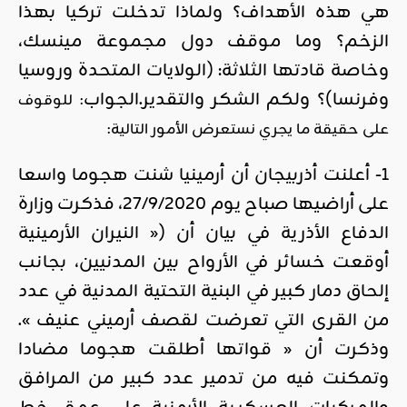
هي هذه الأهداف؟ ولماذا تدخلت تركيا بهذا
الزخم؟ وما موقف دول مجموعة مينسك،
وخاصة قادتها الثلاثة: (الولايات المتحدة وروسيا
وفرنسا)؟ ولكم الشكر والتقدير.الجواب
: للوقوف
على حقيقة ما يجري نستعرض الأمور التالية:
1- أعلنت أذربيجان أن أرمينيا شنت هجوما واسعا
على أراضيها صباح يوم 27/9/2020، فذكرت وزارة
الدفاع الأذرية في بيان أن (« النيران الأرمينية
أوقعت خسائر في الأرواح بين المدنيين، بجانب
إلحاق دمار كبير في البنية التحتية المدنية في عدد
من القرى التي تعرضت لقصف أرميني عنيف ».
وذكرت أن « قواتها أطلقت هجوما مضادا
وتمكنت فيه من تدمير عدد كبير من المرافق