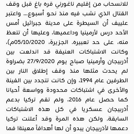
للانسحاب من إقليم ناغورني قره باغ قبل وقف
القتال الذي نشب فيه منذ نحو أسبوع… واعتبر
علييف أن السيطرة على مدينة جبرائيل أمس
الأحد درس لأرمينيا وداعميها، وعليها أن تتعظ
منه، على حد تعبيره. الجزيرة، 05/10/2020م)،
وكانت الاشتباكات العنيفة قد اندلعت بين
أذربيجان وأرمينيا صباح يوم 27/9/2020 بضراوة
لم يحدث مثلها منذ وقف إطلاق النار بين
الطرفين عام 1994، وإن كانت تتجدد بين الفينة
والأخرى في اشتباكات محدودة وواسعة أحيانا
كما حصل عام 2016، ولم تقم تركيا بدعم
أذربيجان عسكريا في كل هذه الاشتباكات
السابقة. ولكن هذه المرة وقد أعلنت تركيا
دعمها لأذربيجان يبدو أن لها أهدافاً معينة! فما