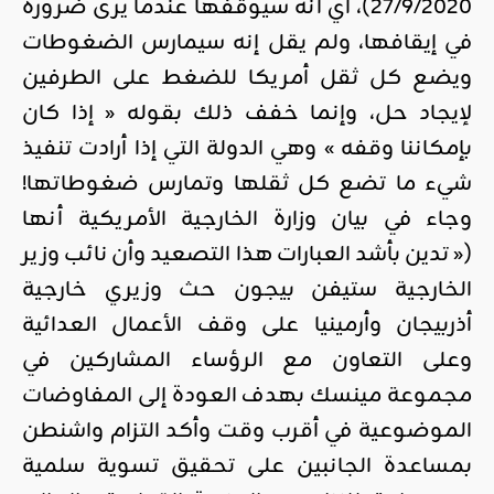
27/9/2020)، أي أنه سيوقفها عندما يرى ضرورة
في إيقافها، ولم يقل إنه سيمارس الضغوطات
ويضع كل ثقل أمريكا للضغط على الطرفين
لإيجاد حل، وإنما خفف ذلك بقوله « إذا كان
بإمكاننا وقفه » وهي الدولة التي إذا أرادت تنفيذ
شيء ما تضع كل ثقلها وتمارس ضغوطاتها!
وجاء في بيان وزارة الخارجية الأمريكية أنها
(« تدين بأشد العبارات هذا التصعيد وأن نائب وزير
الخارجية ستيفن بيجون حث وزيري خارجية
أذربيجان وأرمينيا على وقف الأعمال العدائية
وعلى التعاون مع الرؤساء المشاركين في
مجموعة مينسك بهدف العودة إلى المفاوضات
الموضوعية في أقرب وقت وأكد التزام واشنطن
بمساعدة الجانبين على تحقيق تسوية سلمية