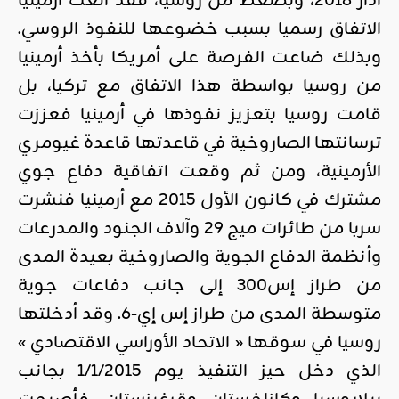
آذار 2018، وبضغط من روسيا، فقد ألغت أرمينيا
الاتفاق رسميا بسبب خضوعها للنفوذ الروسي.
وبذلك ضاعت الفرصة على أمريكا بأخذ أرمينيا
من روسيا بواسطة هذا الاتفاق مع تركيا، بل
قامت روسيا بتعزيز نفوذها في أرمينيا فعززت
ترسانتها الصاروخية في قاعدتها قاعدة غيومري
الأرمينية، ومن ثم وقعت اتفاقية دفاع جوي
مشترك في كانون الأول 2015 مع أرمينيا فنشرت
سربا من طائرات ميج 29 وآلاف الجنود والمدرعات
وأنظمة الدفاع الجوية والصاروخية بعيدة المدى
من طراز إس300 إلى جانب دفاعات جوية
متوسطة المدى من طراز إس إي-6. وقد أدخلتها
روسيا في سوقها « الاتحاد الأوراسي الاقتصادي »
الذي دخل حيز التنفيذ يوم 1/1/2015 بجانب