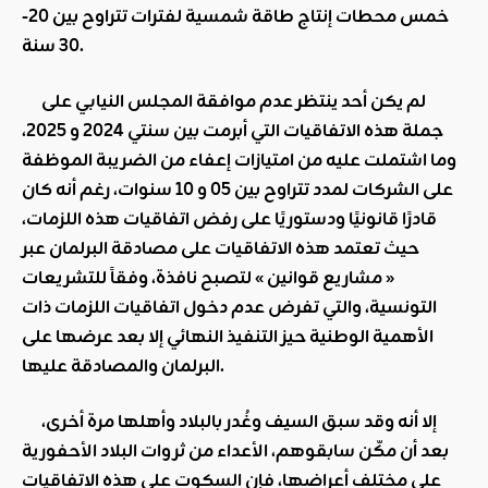
خمس محطات إنتاج طاقة شمسية لفترات تتراوح بين 20-
30 سنة.
لم يكن أحد ينتظر عدم موافقة المجلس النيابي على
جملة هذه الاتفاقيات التي أبرمت بين سنتي 2024 و 2025،
وما اشتملت عليه من امتيازات إعفاء من الضريبة الموظفة
على الشركات لمدد تتراوح بين 05 و 10 سنوات، رغم أنه كان
قادرًا قانونيًا ودستوريًا على رفض اتفاقيات هذه اللزمات،
حيث تعتمد هذه الاتفاقيات على مصادقة البرلمان عبر
« مشاريع قوانين » لتصبح نافذة، وفقاً للتشريعات
التونسية، والتي تفرض عدم دخول اتفاقيات اللزمات ذات
الأهمية الوطنية حيز التنفيذ النهائي إلا بعد عرضها على
.
البرلمان والمصادقة عليها
إلا أنه وقد سبق السيف وغُدر بالبلاد وأهلها مرة أخرى،
بعد أن مكّن سابقوهم، الأعداء من ثروات البلاد الأحفورية
على مختلف أعراضها، فإن السكوت على هذه الاتفاقيات