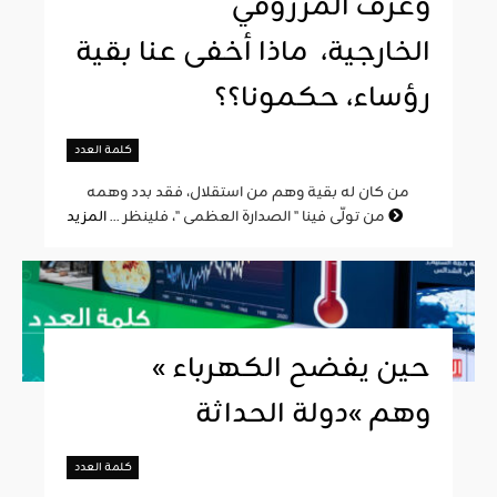
وغرف المرزوقي
الخارجية، ماذا أخفى عنا بقية
رؤساء، حكمونا؟؟
كلمة العدد
من كان له بقية وهم من استقلال، فقد بدد وهمه
المزيد
من تولّى فينا " الصدارة العظمى "، فلينظر ...
« حين يفضح الكهرباء
وهم »دولة الحداثة
كلمة العدد