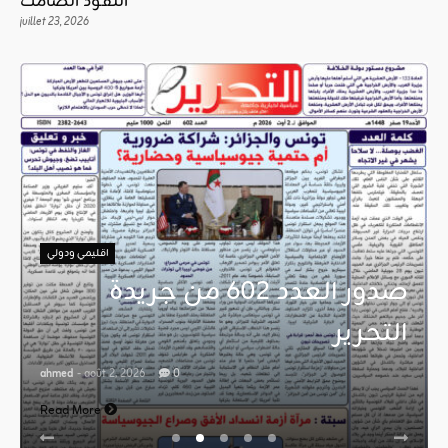
النفوذ الصامت
juillet 23, 2026
اقليمي ودولي
صدور العدد 602 من جريدة
التحرير
ahmed
- août 2, 2026
0
Read More