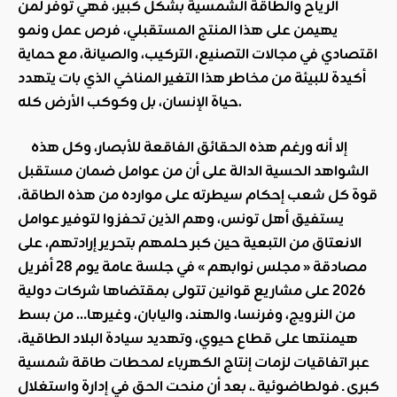
الرياح والطاقة الشمسية بشكل كبير، فهي توفر لمن
يهيمن على هذا المنتج المستقبلي، فرص عمل ونمو
اقتصادي في مجالات التصنيع، التركيب، والصيانة، مع حماية
أكيدة للبيئة من مخاطر هذا التغير المناخي الذي بات يتهدد
حياة الإنسان، بل وكوكب الأرض كله.
إلا أنه ورغم هذه الحقائق الفاقعة للأبصار، وكل هذه
الشواهد الحسية الدالة على أن من عوامل ضمان مستقبل
قوة كل شعب إحكام سيطرته على موارده من هذه الطاقة،
يستفيق أهل تونس، وهم الذين تحفزوا لتوفير عوامل
الانعتاق من التبعية حين كبر حلمهم بتحرير إرادتهم، على
مصادقة « مجلس نوابهم » في جلسة عامة يوم 28 أفريل
2026 على مشاريع قوانين تتولى
بمقتضاها شركات دولية
من النرويج، وفرنسا، والهند، واليابان، وغيرها… من بسط
هيمنتها على قطاع حيوي، وتهديد سيادة البلاد الطاقية،
عبر اتفاقيات لزمات إنتاج الكهرباء لمحطات طاقة شمسية
كبرى ـ فولطاضوئية ـ، بعد أن منحت الحق في إدارة واستغلال