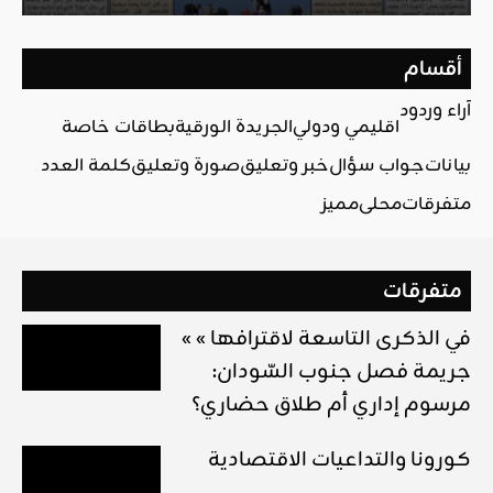
أقسام
آراء وردود
اقليمي ودولي
الجريدة الورقية
بطاقات خاصة
بيانات
جواب سؤال
خبر وتعليق
صورة وتعليق
كلمة العدد
متفرقات
محلي
مميز
متفرقات
« في الذكرى التاسعة لاقترافها »
جريمة فصل جنوب السّودان:
مرسوم إداري أم طلاق حضاري؟
كورونا والتداعيات الاقتصادية