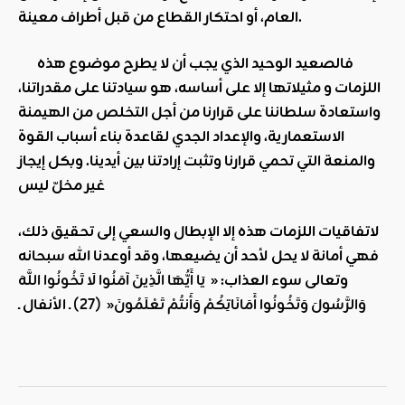
العام، أو احتكار القطاع من قبل أطراف معينة.
فالصعيد الوحيد الذي يجب أن لا يطرح موضوع هذه
اللزمات و مثيلاتها إلا على أساسه، هو سيادتنا على مقدراتنا،
واستعادة سلطاننا على قرارنا من أجل التخلص من الهيمنة
الاستعمارية، والإعداد الجدي لقاعدة بناء أسباب القوة
والمنعة التي تحمي قرارنا وتثبت إرادتنا بين أيدينا. وبكل إيجاز
غير مخلّ ليس
لاتفاقيات اللزمات هذه إلا الإبطال والسعي إلى تحقيق ذلك،
فهي أمانة لا يحل لأحد أن يضيعها، وقد أوعدنا الله سبحانه
وتعالى سوء العذاب: «
يَا أَيُّهَا الَّذِينَ آمَنُوا لَا تَخُونُوا اللَّهَ
وَالرَّسُولَ وَتَخُونُوا أَمَانَاتِكُمْ وَأَنتُمْ تَعْلَمُونَ
«
(
27
)
ـ الأنفال ـ