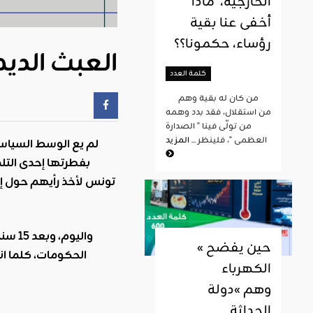
الخارجية، ماذا
أخفى عنا بقية
رؤساء، حكمونا؟؟
العبث الدي
كلمة العدد
من كان له بقية وهم
من استقلال، فقد بدد وهمه
من تولّى فينا " الصدارة
العظمى "، فلينظر ...
المزيد
بفطرتها إحدى التلم
تونس لأخذ رأيهم حول إصل
« حين يفضح
الحكومات، كلما ا
الكهرباء
وهم »دولة
الحداثة