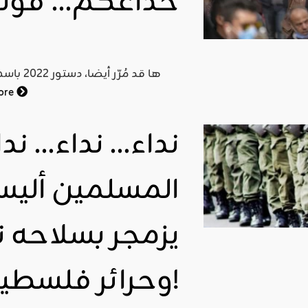
خداعكم… فوّتو
اقليمي ودولي
صدور
العدد 601
من جريدة
ore
التحرير
نداء… نداء… ند
ahmed
- juillet 26,
2026
0
المسلمين ألي
Read More
يزمجر بسلاحه
وحرائر فلسطين؟!