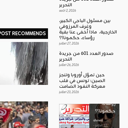
التحرير
août 2, 2026
بين مسئول الباجي الكبير،
وغرف المرزوقي
كلمة العدد
الخارجية، ماذا أخفى عنا بقية
 POST RECOMMENDS
اقليمي ودولي
بين
رؤساء، حكمونا؟؟
حين تموّل
مسئول
juillet 27, 2026
أوروبا
الباجي
صدور العدد 601 من جريدة
وتنجز
الكبير،
اقليمي ودولي
التحرير
الصين:
الغضب
juillet 26, 2026
وغرف
تونس في
بوصلة …
المرزوقي
حين تموّل أوروبا وتنجز
قلب
لا سلاحا
الصين: تونس في قلب
الخارجية،
معركة
معركة النفوذ الصامت
يشهر في
ماذا أخفى
النفوذ
juillet 23, 2026
غير الإتجاه
عنا بقية
الصامت
رؤساء،
ahmed
حكمونا؟؟
ahmed
- août 3, 2026
- juillet 23,
0
2026
ahmed
ستطل القضاي
0
- juillet 27,