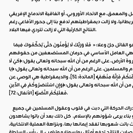
ل والمعمق، مع الاتحاد الأوروبي، أو اتفاقية الاندماج الإفريقي
بريطانيا، ولا زالت ديمقراطيتهم تدفع بنا إلى جحور الأفاعي رغم
النتائج الكارثية التي لا زالت تتردي فيها البلاد.
القائل جلّ وعلا: «
فَلَا وَرَبِّكَ لَا يُؤْمِنُونَ حَتَّىٰ يُحَكِّمُوكَ فِيمَا
ـ، فهي العامل الأساسي في حرمان المستضعفين من حقوقهم
أرض، على الرغم من أن الله سبحانه وتعالى يقول: ﴿كَيْ لَا
ي حامي التحالف مع أعداء الإسلام والمسلمين، على الرغم من أن الله سبحانه وتعالى يقول: ﴿يَا
أَيُّهَا الَّذِينَ آمَنُواْ لاَ تَتَّخِذُواْ الْيَهُودَ وَالنَّصَارَى أَوْلِيَاء بَعْضُهُمْ أَوْلِيَاء بَعْضٍ وَمَن يَتَوَلَّهُم مِّنكُمْ فَإِنَّهُ مِنْهُمْ﴾ [المائدة: 51]. والديمقراطية هي الوصي عن
له سبحانه وتعالى يقول: ﴿وَإِنِ اسْتَنصَرُوكُمْ فِي الدِّينِ
فَعَلَيْكُمُ النَّصْرُ﴾ [الأنفال: 72].
فارتكاس الأوساط السياسية والفكرية والثقافية في جحور الديمقراطية حجب عنهم، إدراك الحركة التي دبت في قلوب وعقول المسلمين في جميع
 بناء يرعى شؤونهم بالإسلام
.
كل ذلك بعد أن باتوا يشاهدون
اتت شعوبها تفقد إيمانها بها، وبنزاهة العملية الانتخابية،