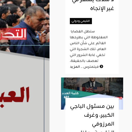
غير الإتجاه
اقليمي ودولي
ستطل القضايا
المغلوطة التي يطرحها
القائم على شأن الناس
العام، تلك الشجرة التي
تخفي غابة الشرور التي
تعصف بالحقيقة،
المزيد
فيتمترس ...
بين مسئول الباجي
الكبير، وغرف
المرزوقي