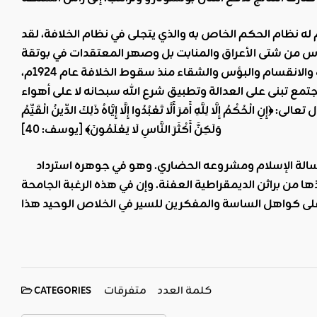
م له نظام الحكم الخاص به والذي يتجلى في نظام الخلافة، لقد
نه يمتلك القدرة على توحيد الناس من شتى الأعراق والمنابت بل وصهر المعتقدات في بوتقة
واحدة بشكل منسجم متماسك يحمي الشعوب والمجتمعات. فالعالم يعيش الأزمات والانقسام والبؤس والشقاء منذ سقوط الخلافة عام 1924م،
تمع تبنى على العدالة وتطبيق شرع الله سبحانه لا على أهواء
ل تعالى
:
﴿إِنِ الْحُكْمُ إِلَّا لِلَّهِ أَمَرَ أَلَّا تَعْبُدُوا إِلَّا إِيَّاهُ ذَلِكَ الدِّينُ الْقَيِّمُ
]
وَلَكِنَّ أَكْثَرَ النَّاسِ لَا يَعْلَمُونَ﴾
[
يوسف: 40
فطريق الأمة نحو الانعتاق ليست ثورة للجياع، ولا هي نقمة على الأوضاع، بل هو حمل لرسالة الإسلام ومشروعه الحضاري. وهو في جوهره استرداد
ها من براثن الديمقراطية العفنة. وإن في هذه الرغبة الجامحة
كلمة العدد
متفرقات
CATEGORIES