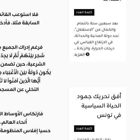
كلمة العدد
فلا استوعب القائمو
السابقة مثلا، فأدخل
بعد سبعين سنة بالتمام
والكمال من "الاستقلال"،
تجد دولة المدنية والحداثة،
في الارتفاع القياسي في
فرغم إدراك الجميع ب
درجات الحرارة، والزيادة ...
المزيد
شَجَرَ بَيْنَهُمْ ثُمَّ لَا يَج
الشرعية، حين تضمن لل
التخلي عن المسجد ا
أفق تحريك جمود
الحياة السياسية
في تونس
أنحاء العالم
كلمة العدد
حسيا إفلاس المنظومة ال
يقف الطيف العلماني