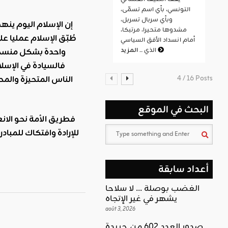
التونسي، بأي اسم تسمّى،
وبأي سربال تسربل،
إن الإسلام اليوم ينه
مشدوها متحيرا، مرتبكا،
أمام انسداد الأفق السياسي
المزيد
الذي ...
فالسيادة في الإسلا
4 / 16 Posts
الناس المتحيزة والمح
البحث في الموقع
للإرادة وافتكاك للمباد
أعداد سابقة
الغضب بوصلة … لا سلاحا
يشهر في غير الإتجاه
août 3, 2026
صدور العدد 602 من جريدة