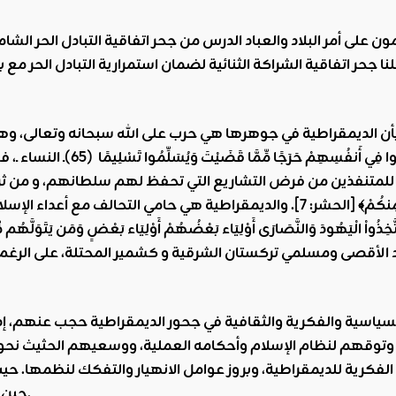
ن على أمر البلاد والعباد الدرس من جحر اتفاقية التبادل الحر الشام
نا جحر اتفاقية الشراكة الثنائية لضمان استمرارية التبادل الحر مع 
أن الديمقراطية في جوهرها هي حرب على الله سبحانه وتعالى، وهو 
ِدُوا فِي أَنفُسِهِمْ حَرَجًا مِّمَّا قَضَيْتَ وَيُسَلِّمُوا تَسْلِيمًا
(65)
ـ النساء 
متنفذين من فرض التشاريع التي تحفظ لهم سلطانهم، و من ثروة ال
يَكُونَ دُولَةً بَيْنَ الْأَغْنِيَاء مِنكُمْ﴾ [الحشر: 7]. والديمقراطية ه
لأقصى ومسلمي تركستان الشرقية و كشمير المحتلة، على الرغم من أن ال
، وتوقهم لنظام الإسلام وأحكامه العملية، ووسعيهم الحثيث نحو
فكرية للديمقراطية، وبروز عوامل الانهيار والتفكك لنظمها. حيث ب
حين صارت النتائج تدفع أمثال بولسونارو وترامب، إلى رأس السلطة.