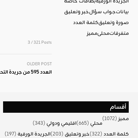
الجريدة الورقية
بطاقات خاصة
بيانات
جواب سؤال
خبر وتعليق
صورة وتعليق
كلمة العدد
متفرقات
محلي
مميز
3 / 321 Posts
OLDER POST
العدد 595 من جريدة التحرير
أقسام
مميز
(1072)
محلي
(665)
اقليمي ودولي
(343)
كلمة العدد
(322)
خبر وتعليق
(203)
الجريدة الورقية
(197)