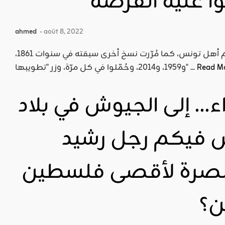
ا عليه الفرصة
ahmed
- août 8, 2022
ها قد مُرّر أيضا، دستور 2022 باسم أهل تونس، كما مُرّرت نسخ أخرى سبقته في سنوات 1861،
Read M
و1959، و2014، وحُمّلوا في كل مرّة، وزر "تطويبها" ...
اء… إلى الجيوش في بلاد
س فيكم رجل رشيد
 نصرة لأقصى فلسطين