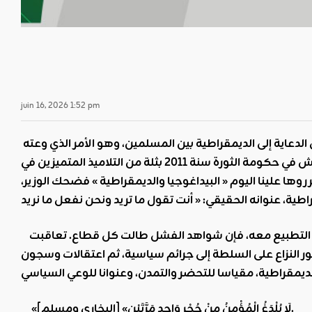
juin 16, 2026 1:52 pm
لم يع الوسط السياسي، والفكري، والثقافي، رغم كل الشواهد الحسية، خطر إصراره على الدعاية إلى الديمقراطية بين المسلمين، وهو الأمر الذي وعته
البكوش في حكومة الثورة سنة 2011 بثلة من التلاميذ المتميزين في
روها علينا اليوم « البيداغوجيا والديمقراطية » فضحك الوزير،
واليوم، وبعد 15 سنة من الثورة، وعلاوة على التدخل الخارجي المعلن، حتى بتنا ندعى إلى التطبيع معه، فإن شواهد الفشل طالت كل قطاع. تعاقبت
النزاع على السلطة إلى جرائم سياسية، ثم اعتقالات وسجون
البخاري ومسلم].
لَا يُلْدَغُ الْمُؤْمِنُ مِنْ جُحْرٍ وَاحِدٍ مَرَّتَيْن
» [
«