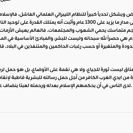
ض ويشكل تحدياً كبيراً للنظام الليبرالي العلماني الفاشل، فالإسلا
طُبّق الإسلام عمليا على مدار ما يزيد على 1300 عام وأثبت أ
م هي حصراً لله سبحانه وليست للبشر، والمبادئ الأساسية في المج
دودة والمتغيرة أو حسب رغبات الحاكمين والمتنفذين في البلاد، قا
رة من ايدي الغرب الكافر من أجل حمل رسالته للبشرية قاطبة لإنقاذ
لدى الناس في أن يحكمهم الإسلام بعدله ورحمته لعبئا ينضاف على كواهل الساسة والمفكرين للسير في الخلاص الوحيد هذا.