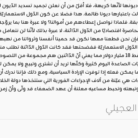
ها لأنّها كريهة، فلا أقلّ من أن نعلن تجميد تسديد الدّيون لأنّ
ث باعتبارها ديونا ظالمة. هذا فضلا عن كون الدّول الاستعماريّة ا
ابقة. فلماذا نواصل إعطاءهم من أموالنا؟ ولا عبرة هنا بما يروّج
 اقتصاديّا من الدّول الدّائنة، لا عبرة بذلك لأنّنا لن نتعامل مع
 فإن نحن قطعنا معها نكون قد حمينا أنفسنا وثرواتنا من نهبها،
سألة مديونيّة
ن فعله إذا توفرت الإرادة السياسية، ومع ذلك فإننا ندرك أن
ءات هي عيّنة من آلاف الإجراءات الفورية التي ستتخذها دولة الخلا
العجيلي