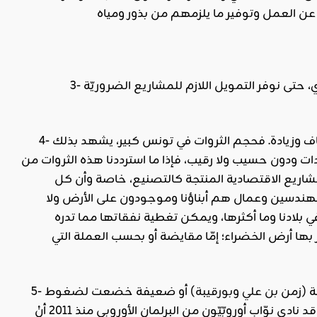
3- الإيقاف الفوري للمشاريع التي لا نحتاجها حاجة ملحّة والاقتصار فقط على ما هو ضروري، حتى نوفر التمويل اللازم للمشاريع الضروريّة
 كاف وزيادة. فحجم الثروات في تونس كبير، يشهد بذلك
ات ودون حسيب ولا رقيب، فإذا ما استرددنا هذه الثروات من
لمشاريع الاقتصادية المنتجة كالتصنيع، خاصة وأن كل
 ومهندسين وعمال هم أبناؤنا وموجودون على الأرض ولا
 بلادنا وما أكثرها، ويمكن تغطية نفقاتها مما تدره
بها أرض الخضراء؛ إمّا مقايضة أو بحسب العملة التي
ة (زمن
بن علي
و
بورقيبة
) أو ضعيفة خضعت لضغوط
الدّول الاستعماريّة (بعد الثورة) تُعتبر في عرف الدّول ديونا كريهة لا يجب علينا سدادها، وقد نادى نوّاب أوروبّيّون من البرلمان الأوروبي منذ 2011 أنْ