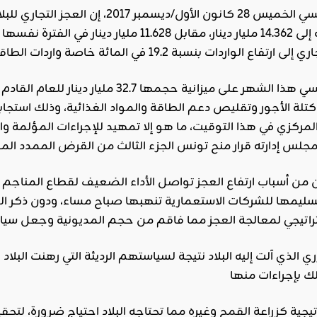
نسي
الخميس 28 كانون الأول/ديسمبر 7
اع الواردات بنسبة 19.2 في المائة خاصة واردات
الطاق
التونسي هذا الشهر على ميزانية حجمها 7
لة الأجور وتقليص دعم الطاقة والمواد الغذائية، وذلك استجابة
المركزي في هذا التوقيت، ما هو إلا تمهيد للإجراءات المؤلمة 
 من أسباب ارتفاع العجز تواصل الأداء الضعيف لقطاع المناجم
تسليمها للشركات الاستعمارية تنهبها صباح مساء، ودون ذكر ا
 الذي آلت إليه البلاد نتيجة لسياستهم الرديئة التي رهنت البلاد
راتيجية كزراعة
القمح
وغيره مما تحتاجه البلاد احتياج ضرورة، لتحقي