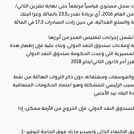
201، إن العجز التجاري للبلاد سجل مستوى قياسياً مرتفعاً حتى نهاية تشرين الثاني/
نوفمبر الماضي بوصوله إلى 14.362 مليار دينار، مقابل 11.628 مليار دينار في الفترة نفسها من العام 2016، أي بزيادة تقدر بـ23.5 بالمائة. وعزا البنك
ة
32. مليار دينار للعام القادم تشمل إجراءات لتقليص العجز من أبرزها
 لإملاءات
صندوق النقد الدولي
. وبناء عليه فإن إظهار هذه
والمصيرية التي وعدت الحكومة صندوق النقد الدولي
 والفوسفات ومشتقاته، دون ذكر الثروات الهائلة من نفط
لسبب الرئيسي للمشكلة وهو اعتماد الحكومات المتعاقبة
 لصندوق النقد الدولي، فإن الخروج من الأزمة ممكن، إذا
ق الاكتفاء الذاتي وتصدير ما زاد فوق الحاجة لتوفير