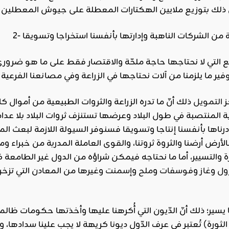
ز
التمويل
ذلك أنّ ما تدره الزراعة والثروات الطبيعية من أموال
 المنتصبة في طول البلاد وعرضها تستنزف ثروات البلاد بلا عداد
رناها بأنفسنا إنتاجا وتسويقا فسنوفر السيولة اللازمة لبعث ا
الأرض أرضنا والثروة ثروتنا، والقوى العاملة المدربة من خبراء
والتسيير، أما ما نحتاجه فيمكن شراؤه من الدول غير الطامعة في
ول
و
غاز
و
فوسفات
و
ملح
و
إسمنت
وغيرها من المعادن التي تزخر 
يسير؛ ذلك أنّ الدّيون التي أُكرهنا عليها وأخذتها حكومات ظالم