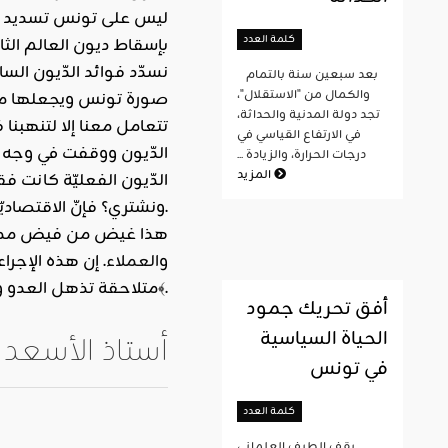
ليس على تونس تسديد ديون
كلمة العدد
بإسقاط ديون العالم الثال
نسدّد فوائد الدّيون الس
بعد سبعين سنة بالتمام
والكمال من "الاستقلال"،
صورة تونس ويجعلها محاصرة
تجد دولة المدنية والحداثة،
تتعامل معنا إلا لتنهبنا
في الارتفاع القياسي في
درجات الحرارة، والزيادة ...
المزيد
الدّيون الفعليّة كانت فقط 18 مليار دولار مما يعني أنّ الدّائنين هم مجموعة من اللصوص. وانتهت م
ونشتري؟ فإنّ الاقتصاديّات الصاعدة اليوم كثيرة وكلّها تريد أن تشتري وتبيع ولا يمكن للدّول الاستعماريّة منعها.
هذا غيض من فيض مما يمك
و
العملاء
. إن هذه الإجرا
متلاحقة تذهل العدو وتبهته وتحبط مساعيه معلنة أن عهد الضعفاء قد ولّى وأنّ زمن الرجال قد حلّ، ﴿إِنَّ مَوْعِدَهُمُ الصُّبْحُ أَلَيْسَ الصُّبْحُ بِقَرِيبٍ﴾.
أفق تحريك جمود
الحياة السياسية
أستاذ الأسعد 
في تونس
كلمة العدد
يقف الطيف العلماني