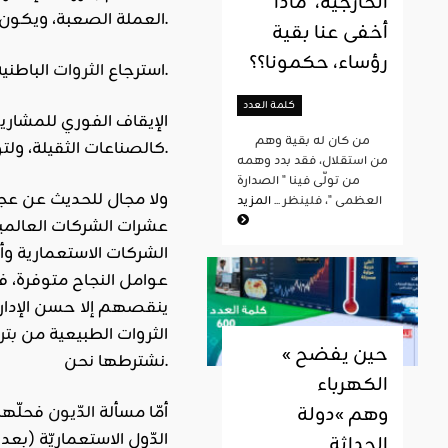
الخارجية، ماذا
العملة الصعبة، ويكون ذلك بتوزيع ملايين الهكتارات المعطلة على جيوش المعطلين عن العمل وتوفير ما يلزمهم من بذور ومياه.
أخفى عنا بقية
رؤساء، حكمونا؟؟
الباطنية من الشركات الناهبة وإدارتها بأنفسنا استخراجا وتسويقا.
2- استرجاع
الثروات
كلمة العدد
من كان له بقية وهم
كالصناعات الثقيلة، ولتوفير ما يلزمنا من آلات نحتاجها في الزراعة وفي مصانعنا الفرعية.
من استقلال، فقد بدد وهمه
من تولّى فينا " الصدارة
4- ولا مجال للحديث عن عج
العظمى "، فلينظر ...
المزيد
عشرات الشركات العالمية
الشركات الاستعمارية وأد
عوامل النجاح متوفرة، ف
ينقصهم إلا حسن الإدارة 
الثروات الطبيعية من
بتر
« حين يفضح
نشترطها نحن.
الكهرباء
5- أمّا مسألة
الدّيون
فحلّها 
وهم »دولة
الحداثة