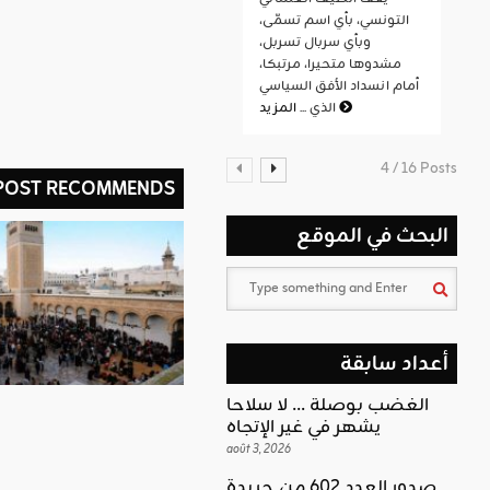
التونسي، بأي اسم تسمّى،
وبأي سربال تسربل،
مشدوها متحيرا، مرتبكا،
أمام انسداد الأفق السياسي
المزيد
الذي ...
4 / 16 Posts
 POST RECOMMENDS
البحث في الموقع
أعداد سابقة
الغضب بوصلة … لا سلاحا
يشهر في غير الإتجاه
août 3, 2026
صدور العدد 602 من جريدة