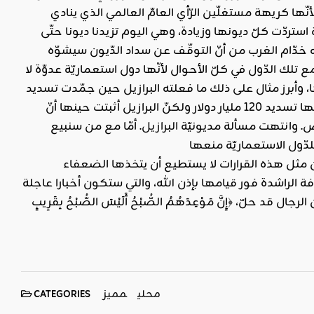
ها كريهة مستغلّين الرّأي العامّ العالمي الذي ينادي
ستردّت كلّ ديونها وزيادة، وهي اليوم تزيدنا ديونا حتّى
ه خدّام
الغرب
من أنّ التوقّف عن سداد الدّيون سيشوّه
 تلك الدّول في كلّ الأحوال لأنّها دول استعماريّة عدوّة لا
 وأبرز مثال على ذلك ما فعلته البرازيل حين جمّدت تسديد
الدّيون ووقفت في وجه الدّول الاستعماريّة ففضحتها فقد كانت الدّول الدّائنة تطلب منها تسديد 120 مليار دولار ولكنّ البرازيل أثبتت حينها أنّ
البرازيل
. أمّا مع من سنبيع
 مثل هذه القرارات لا يستطيع أن يتخذها الضعفاء
فة الراشدة فور قيامها بإذن الله، والتي ستكون أخبارا عاجلة
محلي
مميز
CATEGORIES