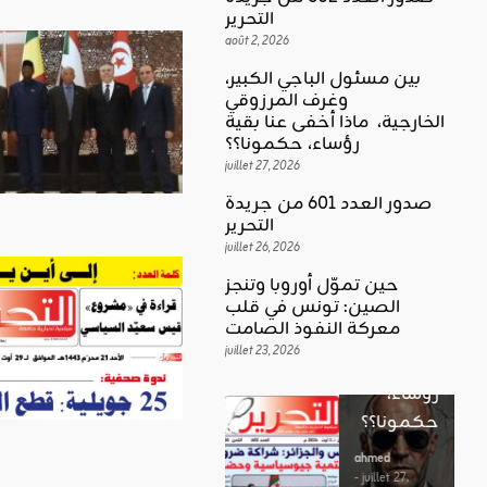
التحرير
août 2, 2026
بين مسئول الباجي الكبير،
وغرف المرزوقي
كلمة العدد
الخارجية، ماذا أخفى عنا بقية
اقليمي ودولي
بين
رؤساء، حكمونا؟؟
حين تموّل
مسئول
juillet 27, 2026
أوروبا
الباجي
صدور العدد 601 من جريدة
وتنجز
الكبير،
اقليمي ودولي
التحرير
الصين:
الغضب
juillet 26, 2026
وغرف
تونس في
بوصلة …
المرزوقي
حين تموّل أوروبا وتنجز
قلب
لا سلاحا
الصين: تونس في قلب
الخارجية،
معركة
معركة النفوذ الصامت
يشهر في
ماذا أخفى
النفوذ
juillet 23, 2026
غير الإتجاه
عنا بقية
الصامت
رؤساء،
ahmed
حكمونا؟؟
ahmed
- août 3, 2026
- juillet 23,
0
2026
ahmed
ستطل القضاي
0
- juillet 27,