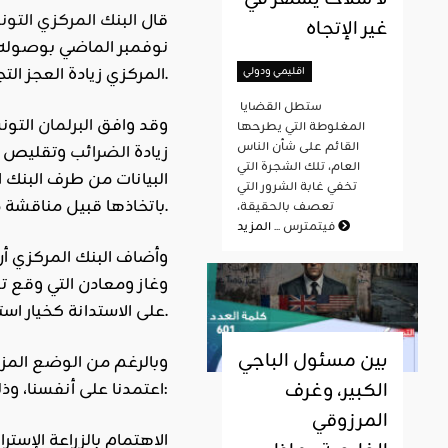
قال
البنك المركزي التو
غير الإتجاه
والسلع الغذائية، في حين زادت الصادرات 17.3 في المائة.
المركزي زيادة العجز التجاري إلى ارتف
اقليمي ودولي
ستطل القضايا
وقد وافق
البرلمان
المغلوطة التي يطرحها
القائم على شأن الناس
زيادة
الضرائب
وتقليص كت
العام، تلك الشجرة التي
البيانات من طرف البنك 
تخفي غابة الشرور التي
باتخاذها قبيل مناقشة مجلس إدارته قرار منح تونس الجزء الثالث من القرض الممدد المقرر آخر كانون الثاني/يناير 2018.
تعصف بالحقيقة،
المزيد
فيتمترس ...
وأضاف البنك المركزي أن
وغاز ومعادن التي وقع 
على الاستدانة كخيار استراتيجي لمعالجة العجز مما فاقم من حجم المديونية وجعل سيادة البلاد بيد الأجنبي.
بين مسئول الباجي
وبالرغم من الوضع المزري
الكبير، وغرف
اعتمدنا على أنفسنا، وذلك بإجراءات منها:
المرزوقي
1- الاهتمام بالزراعة الإست