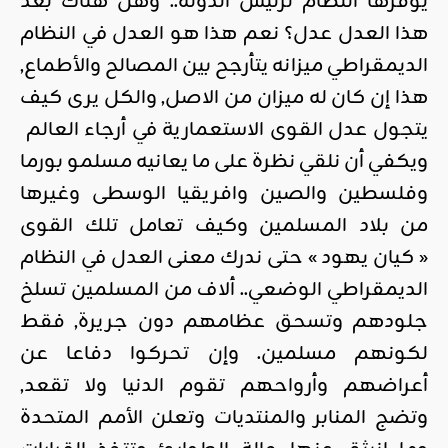
يوفرها النظام لرئيس الدولة.. وهل هناك بعد
هذا العدل عدل؟ نعم هذا هو العدل في النظام
الديمقراطي ميزانه يتأرجح بين المصالح والأطماع,
هذا إن كان له ميزان من الاصل, والكل يرى كيف
يتجول عدل القوى الاستعمارية في أرجاء العالم
ويكفي أن نلقي نظرة على ما يعانيه مسلمو بورما
وفلسطين والصين وافريقيا الوسطى وغيرها
من بلاد المسلمين وكيف تعامل تلك القوى
« كيان يهود » حتى ندرك معنى العدل في النظام
الديمقراطي الوضعي.. ألاف من المسلمين تسلخ
جلودهم وتسحق عظامهم دون جريرة, فقط
لكونهم مسلمين. وإن تحركوا دفاعا عن
أعراضهم وأرواحهم تقوم الدنيا ولا تقعد,
وتضج المنابر والمنتديات وتعلن الأمم المتحدة