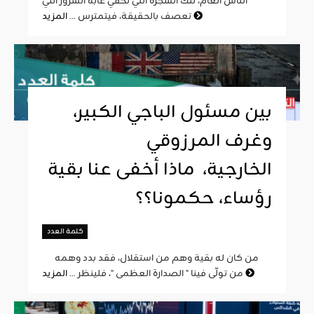
الناس العام، تلك الشجرة التي تخفي غابة الشرور التي
المزيد
تعصف بالحقيقة، فيتمترس ...
بين مسئول الباجي الكبير،
وغرف المرزوقي
الخارجية، ماذا أخفى عنا بقية
رؤساء، حكمونا؟؟
كلمة العدد
من كان له بقية وهم من استقلال، فقد بدد وهمه
المزيد
من تولّى فينا " الصدارة العظمى "، فلينظر ...