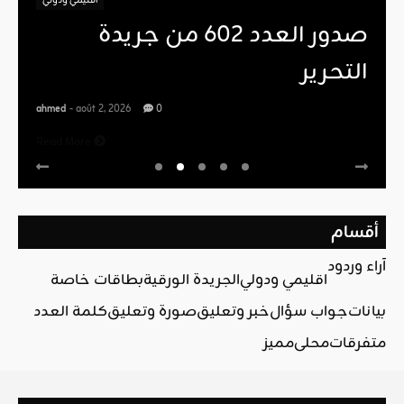
اقليمي ودولي
صدور العدد 602 من جريدة
التحرير
ahmed
- août 2, 2026
0
Read More
أقسام
آراء وردود
اقليمي ودولي
الجريدة الورقية
بطاقات خاصة
بيانات
جواب سؤال
خبر وتعليق
صورة وتعليق
كلمة العدد
متفرقات
محلي
مميز