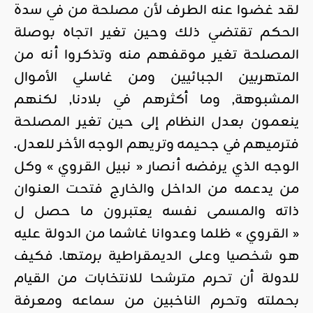
لقد غضوا عنه الطرف لأن مصلحة من في سدة
الحكم تقتضي ذلك وحين تغير اتجاه بوصلة
المصلحة تغير موقفهم منه وتذكروا أنه من
المتهربين الجبائيين ومن غاسلي الأموال
المشبوهة, وما أكثرهم في بلادنا, لكنهم
ينعمون بعدل النظام إلى حين تغير المصلحة
فترميهم في جحيمه وتريهم الوجه الأخر للعدل.
الوجه الذي يرفضه أنصار « نبيل القروي » وكل
من يدعمه من الداخل والخارج فتحت العنوان
ذاته والمسمى نفسه يعتبرون ما حصل ل
« القروي » ظلما وعدوانا غاشما من الدولة عليه
هو شخصيا وعلى الديمقراطية برمتها. فكيف
للدولة أن تحرم مترشحا للانتخابات من القيام
بحملته وتحرم الناخبين من سماعه ومعرفة