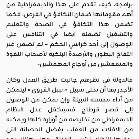
برامجه. كيف تقدم على هذا والديمقراطية من
أهم مقوماتها ضمان التكافؤ في الفرص. فكما
تضمن هذا التكافؤ في الصحة والتعليم
والتشغيل تضمنه ايضا في التنافس على
الوصول إلى أحد كراسي الحكم – لم تضمن غير
انتفاخ البطون والأرصدة البنكية لأصحاب النفوذ
والمتمعشين من أوجاع المهمشين-
فالدولة في نظرهم جانبت طريق العدل وكان
الأجدر بها أن تخلي سبيل » نبيل القروي » ليتمكن
من أداء مهمته النبيلة وإن تمكن من الوصول
إلى قصر قرطاج فسيتكفل عدل النظام
الديمقراطي من تخليصه من أوزاره كلها ويمكنه
من الافلات من العقاب بفضل الحصانة التي