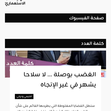
الاستعماريّ
صفحة الفيسبوك
كلمة العدد
الغضب بوصلة … لا سلاحا
يشهر في غير الإتجاه
اقليمي ودولي
ستطل القضايا المغلوطة التي يطرحها القائم على شأن