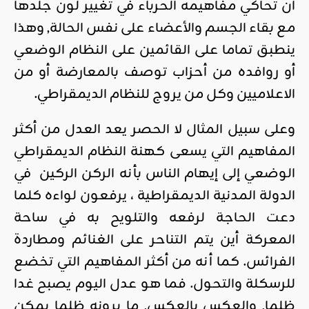
أن تحاكي مفاهيمه الحرباء في تغيير لون جلدها
مع بقاء الجسم والأعضاء على نفس الحالة, وهذا
ينطبق تماما على القائمين على النظام الوضعي
أو روافده من أحزاب توصف بالمعارضة أو من
الاعلاميين وكل من يروج للنظام الديمقراطي.
وعلى سبيل المثال لا الحصر يعد العدل من أكثر
المفاهيم التي يسعى كهنة النظام الديمقراطي
الوضعي إلى إيهام الناس بأنه الركن الركين في
الدولة المدنية الديمقراطية ، يرفعون لواءه كلما
دعت الحاجة لرفعه والتلويح به في ساحة
المعركة أين يتم التناحر على الغنائم ومطاردة
الفرائس. كما أنه من أكثر المفاهيم التي تخضع
للرسكلة والتحول. فما هو عدل اليوم يصبح غدا
ظلما, والعكس بالعكس, ما يرونه ظلما يمكن