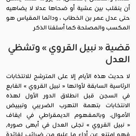
أن ينقلب بين عشية أو ضحاها عدلا لا يضاهيه
حتى عدل عمر بن الخطاب ، ودائما المقياس هو
المكسب والمصلحة كما أسلفنا الذكر
قضية « نبيل القروي » وتشظي
العدل
لا حديث هذه الأيام إلا على المترشح للانتخابات
الرئاسية السابقة لأوانها « نبيل القروي » القابع
في السجن قبل انطلاق الدور الأول لهذه
الانتخابات بتهمة التهرب الضريبي وتبييض
الأموال. وبالمفهوم الديمقراطي في ايقاف
« نبيل القروي » تجلى العدل في أبهى صوره,
فهو امتنع عن أداء ما عليه من ضرائب لفائدة