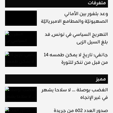
متفرقات
وعد بلفور بين الأماني
الصهيونيّة والمطامع الامبرياليّة
التهريج السياسي في تونس, قد
بلغ السيل الزبى
14 جانفي: تاريخ لا يمكن طمسه
من قبل من تنكر للثورة
مميز
الغضب بوصلة … لا سلاحا يشهر
في غير الإتجاه
صدور العدد 602 من جريدة