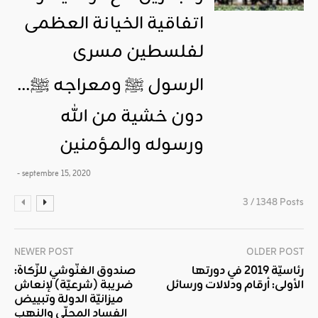
اتفاقية الخيانة العظمى
لفلسطين مسرى
الرسول ﷺ ومعراجه ﷺ…
دون خشية من الله
ورسوله والمؤمنين
- septembre 15, 2020
3 / 1348 Posts
NEWER POST
OLDER POST
رئاسيّة 2019 في دورتها
صندوق الغنّوشي للزّكاة:
الأولى: أرقام ودلالات ورسائل
ضريبة (شرعيّة) لإنعاش
ميزانيّة الدولة وتبييض
الفساد المحلّي والنهب