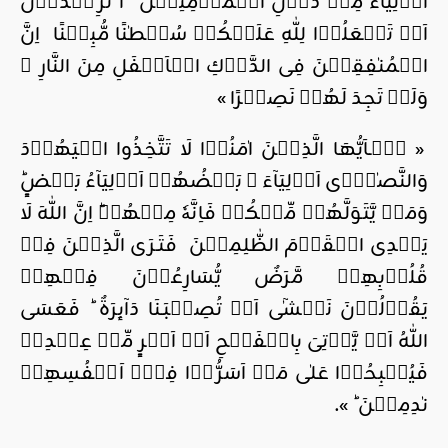
اَوۡلِيَآءَ مِنۡ دُوۡنِ الۡمُؤۡمِنِيۡنَ‌ ؕ اَ تُرِيۡدُوۡنَ
اَنۡ تَجۡعَلُوۡا لِلّٰهِ عَلَيۡكُمۡ سُلۡطٰنًا مُّبِيۡنًا‏ اِنَّ
الۡمُنٰفِقِيۡنَ فِى الدَّرۡكِ الۡاَسۡفَلِ مِنَ النَّارِ‌ ۚ
وَلَنۡ تَجِدَ لَهُمۡ نَصِيۡرًا »
« يٰۤـاَيُّهَا الَّذِيۡنَ اٰمَنُوۡا لَا تَتَّخِذُوا الۡيَهُوۡدَ
وَالنَّصٰرٰۤى اَوۡلِيَآءَ ‌ؔ بَعۡضُهُمۡ اَوۡلِيَآءُ بَعۡضٍ‌ؕ
وَمَنۡ يَّتَوَلَّهُمۡ مِّنۡكُمۡ فَاِنَّهٗ مِنۡهُمۡ‌ؕ اِنَّ اللّٰهَ لَا
يَهۡدِى الۡقَوۡمَ الظّٰلِمِيۡنَ‏ فَتَـرَى الَّذِيۡنَ فِىۡ
قُلُوۡبِهِمۡ مَّرَضٌ يُّسَارِعُوۡنَ فِيۡهِمۡ
يَقُوۡلُوۡنَ نَخۡشٰٓى اَنۡ تُصِيۡبَـنَا دَآٮِٕرَةٌ‌ ؕ فَعَسَى
اللّٰهُ اَنۡ يَّاۡتِىَ بِالۡفَتۡحِ اَوۡ اَمۡرٍ مِّنۡ عِنۡدِهٖ
فَيُصۡبِحُوۡا عَلٰى مَاۤ اَسَرُّوۡا فِىۡۤ اَنۡفُسِهِمۡ
نٰدِمِيۡنَ ؕ ».