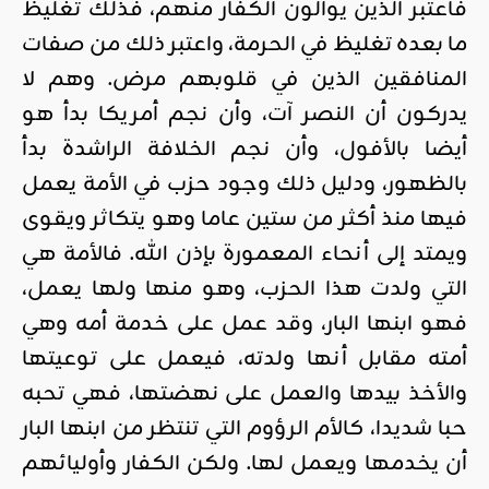
فاعتبر الذين يوالون الكفار منهم، فذلك تغليظ
ما بعده تغليظ في الحرمة، واعتبر ذلك من صفات
المنافقين الذين في قلوبهم مرض. وهم لا
يدركون أن النصر آت، وأن نجم أمريكا بدأ هو
أيضا بالأفول، وأن نجم الخلافة الراشدة بدأ
بالظهور، ودليل ذلك وجود حزب في الأمة يعمل
فيها منذ أكثر من ستين عاما وهو يتكاثر ويقوى
ويمتد إلى أنحاء المعمورة بإذن الله. فالأمة هي
التي ولدت هذا الحزب، وهو منها ولها يعمل،
فهو ابنها البار، وقد عمل على خدمة أمه وهي
أمته مقابل أنها ولدته، فيعمل على توعيتها
والأخذ بيدها والعمل على نهضتها، فهي تحبه
حبا شديدا، كالأم الرؤوم التي تنتظر من ابنها البار
أن يخدمها ويعمل لها. ولكن الكفار وأوليائهم