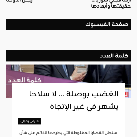
أزمة لاجئي سوريا…
رجـــل الدولـــة
حقيقتها وأبعادها
صفحة الفيسبوك
كلمة العدد
الغضب بوصلة … لا سلاحا
يشهر في غير الإتجاه
اقليمي ودولي
ستطل القضايا المغلوطة التي يطرحها القائم على شأن