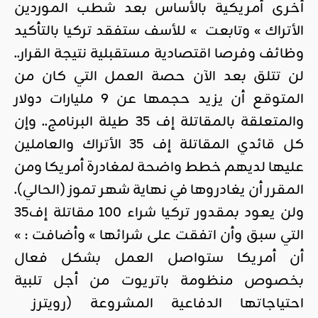
أخرى أمريكية بالأساس بعد شطب الموردين
الأتراك » وتابعت » للأسف ستفقد تركيا بالتأكيد
وظائف وفرصا اقتصادية مستقبلية نتيجة القرار..
لن تتلق بعد الآن حصة العمل التي كان من
المتوقع أن يزيد حجمها عن 9 مليارات دولار
والمتعلقة بالمقاتلة إف 35 طيلة البرنامج.. وإن
كل قائدي المقاتلة إف 35 الأتراك والعاملين
عليها لديهم خطط واضحة لمغادرة أمريكا ومن
المقرر أن يغادروها في نهاية شهر تموز (الحالي).
ولن يعود بمقدور تركيا شراء 100 مقاتلة إف35
التي سبق وأن اتفقت على شرائها » وأضافت : »
أن أمريكا ستواصل العمل بشكل فعال
بخصوص منظومة باتريوت من أجل تلبية
احتياجاتها الدفاعية المشروعة (رويترز