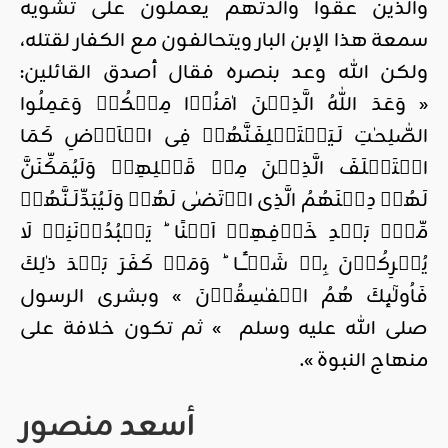
والذين عقوا والدتهم يعملون على تشويه
سمعة هذا الإبن البار ويتحالفون مع الكفار لقتله،
ولكن الله وعد بنصره فقال أصدق القائلين:
« وَعَدَ اللّٰهُ الَّذِيۡنَ اٰمَنُوۡا مِنۡكُمۡ وَعَمِلُوا
الصّٰلِحٰتِ لَـيَسۡتَخۡلِفَـنَّهُمۡ فِى الۡاَرۡضِ كَمَا
اسۡتَخۡلَفَ الَّذِيۡنَ مِنۡ قَبۡلِهِمۡ وَلَيُمَكِّنَنَّ
لَهُمۡ دِيۡنَهُمُ الَّذِى ارۡتَضٰى لَهُمۡ وَلَـيُبَدِّلَــنَّهُمۡ
مِّنۡۢ بَعۡدِ خَوۡفِهِمۡ اَمۡنًا‌ ؕ يَعۡبُدُوۡنَنِىۡ لَا
يُشۡرِكُوۡنَ بِىۡ شَيۡــًٔــا‌ ؕ وَمَنۡ كَفَرَ بَعۡدَ ذٰلِكَ
فَاُولٰٓٮِٕكَ هُمُ الۡفٰسِقُوۡنَ »‏ وبشرى الرسول
صلى الله عليه وسلم » ثم تكون خلافة على
منهاج النبوة ».
أسعد منصور