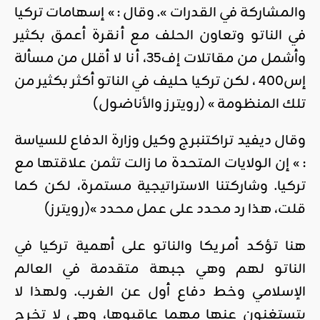
والمشاركة في القدرات ». وقال : » إسهامات تركيا
في الناتو وتعاون الحلف مع أنقرة أعمق بكثير
وأشمل من مقاتلات إف35، أنا لا أقلل من مسألة
إس400 ، لكن تركيا حليف في الناتو أكثر بكثير من
تلك المنظومة » (رويترز والأناضول)
وقال ديفيد تراكتنبرج وكيل وزارة الدفاع للسياسة
: » إن الولايات المتحدة ما زالت تثمن علاقتها مع
تركيا. وشاركتنا الاستراتيجية مستمرة، لكن كما
قلت، هذا رد محدد على عمل محدد »(رويترز)
هنا تؤكد أمريكا والناتو على أهمية تركيا في
الناتو لهم وهي جبهة متقدمة في العالم
الإسلامي وخط دفاع أول عن الغرب. ولهذا لا
يتستغنون عنها مهما عاقبوها، وهي لا تخرج