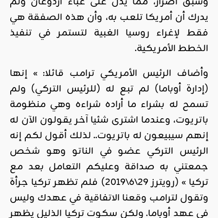
وسبق اصرار، مما يدل على غباء أردوغان ولم
يدرك أن أمريكا تلعب به، وأن هذه الصفقة هي
فقط لإغراء روسيا الغبية لتستمر في تنفيذ
الخطط الأمريكية.
وأضاف الرئيس الأمريكي ترامب قائلا: » إنها
(إدارة أوباما) لم تبع له (للرئيس التركي) ولم
تسمح له بشراء ما أراده شراءه وهي منظومة
باتريوت، وعندما اشترى شئيا آخر يقولون الآن له
إنهم سيبيعون له باتريوت.. لذلك أقول لكم إنه
الرئيس التركي عضو في الناتو وهو شخص
جمعتني به صداقة وعليكم التعامل بعد مع
تركيا » (رويترز 29\6\2019) فلم تظهر تركيا جرأة
وتقول لترامب وقعنا الاتفاقية في عهدك وليس
في عهد أوباما. ولكن سكوت تركيا الذليل يظهر