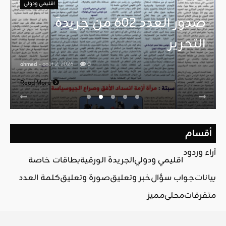
اقليمي ودولي
صدور العدد 602 من جريدة
التحرير
ahmed
- août 2, 2026
0
Read More
أقسام
آراء وردود
اقليمي ودولي
الجريدة الورقية
بطاقات خاصة
بيانات
جواب سؤال
خبر وتعليق
صورة وتعليق
كلمة العدد
متفرقات
محلي
مميز