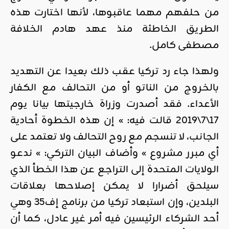
من حلفهم مهما عاقبوها، لأنها اختارت هذه
الطريق الخاطئة منذ عهد هادم الخلافة
مصطفى كامل.
ولهذا جاء رد تركيا عقب ذلك بعيدا عن التهديد
بالخروج من الناتو أو من التحالف مع الكفار
الأعداء. فقد أصدرت وزراة خارجيتها بيانا يوم
17\7\2019 قالت فيه: » إن هذه الخطوة أحادية
الجانب، لا تنسجم مع روح التحالف ولا تعتمد على
أي مبرر مشروع » وأضاف البيان التركي: » ندعو
الولايات المتحدة إلى التراجع عن هذا الخطأ الذي
سيلحق أضرارا لا يمكن إصلاحها بعلاقات
البلدين، وإن استبعاد تركيا من برنامج إف35 وهي
أحد الشركاء الرئيسين فيه أمر غير عادل، كما أن