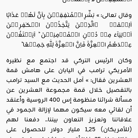
وقال تعالى: » بَشِّرِ الۡمُنٰفِقِيۡنَ بِاَنَّ لَهُمۡ عَذَابًا
اَلِيۡمًاۙ‏ ۨالَّذِيۡنَ يَتَّخِذُوۡنَ الۡـكٰفِرِيۡنَ
اَوۡلِيَآءَ مِنۡ دُوۡنِ الۡمُؤۡمِنِيۡنَ‌ ؕ اَيَبۡتَغُوۡنَ
عِنۡدَهُمُ الۡعِزَّةَ فَاِنَّ الۡعِزَّةَ لِلّٰهِ جَمِيۡعًا ؕ‏
وكان الرئيس التركي قد اجتمع مع نظيره
الأمريكي ترامب في اليابان على هامش قمة
العشرين فقال: » آمل الحديث مع السيد ترامب
بالتفصيل خلال قمة مجموعة العشرين عن
مسألة شرائنا منظومة إس 400 الروسية وأعتقد
أن لقائي معه سيكون مهما لإزالة الجمود في
علاقاتنا وتعزيز التعاون بيننا.. دفعنا لهم
(للأمريكان) 1,25 مليار دولار للحصول على