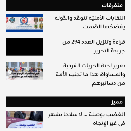
متفرقات
النقابات الأمنيّة تتوعّد والدّولة
يفضحُها الصَّمت
قراءة وتنزيل العدد 294 من
جريدة التحرير
تقرير لجنة الحريات الفردية
والمساواة: هذا ما تجنيه الأمة
من دساتيرهم
مميز
الغضب بوصلة … لا سلاحا يشهر
في غير الإتجاه