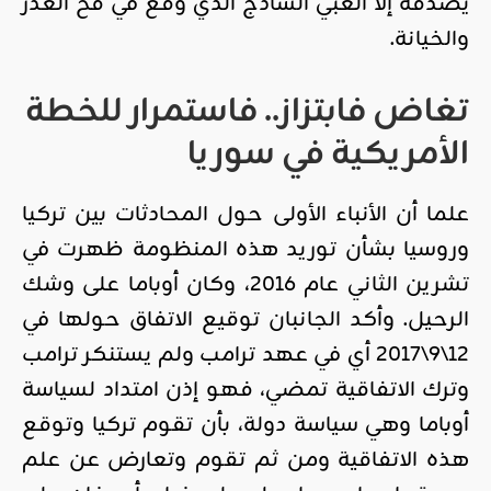
يصدقه إلا الغبي الساذج الذي وقع في فخ الغدر
والخيانة.
تغاض فابتزاز.. فاستمرار للخطة
الأمريكية في سوريا
علما أن الأنباء الأولى حول المحادثات بين تركيا
وروسيا بشأن توريد هذه المنظومة ظهرت في
تشرين الثاني عام 2016، وكان أوباما على وشك
الرحيل. وأكد الجانبان توقيع الاتفاق حولها في
12\9\2017 أي في عهد ترامب ولم يستنكر ترامب
وترك الاتفاقية تمضي، فهو إذن امتداد لسياسة
أوباما وهي سياسة دولة، بأن تقوم تركيا وتوقع
هذه الاتفاقية ومن ثم تقوم وتعارض عن علم