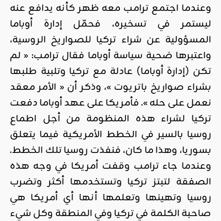
وعندما اجتمع ترامب معه ظهر كأنه يدافع عنه
ليستمر في تسخيره، فحمّل إدارة أوباما
المسؤولية عن شراء تركيا للصواريخ الروسية،
واعتبرها ضحية سياسة أوباما فقال ترامب: « لم
تكن (إدارة أوباما) عادلة مع تركيا وتلبية طلبها
بشراء صواريخ باتريوت »، وذكر أن « الأمر معقد
نعمل على حله ». فأمريكا على عهد أوباما دفعت
تركيا لشراء هذه المنظومة من أجل اطماع
روسيا بالسير في الخطط الأمريكية فيما يتعلق
بسوريا، وهذا ما كان، فنفذت روسيا تلك الخطط.
وعندما جاء ترامب وقفت أمريكا في وجه هذه
الصفقة لتبتز تركيا وتستخدمها أكثر وتضرب
روسيا وتهينها وتعلمها أنها أي أمريكا هي
صاحبة الكلمة في تركيا وفي المنطقة وكل شيء