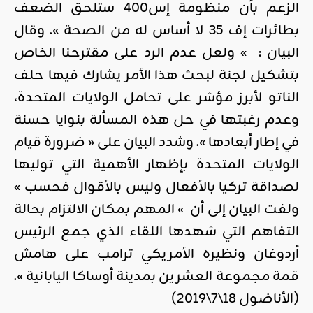
الزعم بأن منظومة إس400 ستلحق الضعف
بطائرات إف 35 لا أساس له من الصحة ». وقال
البيان : » ولعل عدم الرد على مقترحنا الخاص
بتشكيل لجنة لبحث هذا الأمر يشارك فيها حلف
الناتو لأبرز مؤشر على تحامل الولايات المتحدة،
وعدم رغبتها في حل هذه المسألة بنوايا حسنة
في إطار أبعادها ». وشدد البيان على « ضرورة قيام
الولايات المتحدة بإظهار الأهمية التي توليها
لصداقة تركيا بالأفعال وليس بالأقوال فحسب »
ولفت البيان إلى أن » المهم بمكان الالتزام بحالة
التفاهم التي شهدها اللقاء الذي جمع الرئيس
أردوغان ونظيره الأمريكي ترامب على هامش
قمة مجموعة العشرين بمدينة أوساكا اليابانية ».
(الأناضول 18\7\2019)