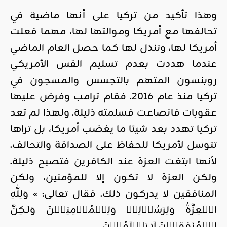
وهذا تأكيد من تركيا على أنها ماضية في
تحالفها مع أمريكا وموالتها لها، مهما فعلت
أمريكا لها، وتنذل لها كما حصل العام الماضي
عندما هددت بعدم تسليم القس الأمريكي
روبنسون المتهم بالتجسس والمسجون في
تركيا منذ عام 2016. فقام ترامب وفرض عليها
عقوبات فانصاعت فسلمته ذليلة. ولهذا لم تعد
تركيا تهدد بعد شيئا ما يغضب أمريكا، بل تراها
تتوسل لأمريكا للحفاظ على الصداقة والتحالف.
لأنها ابتغت العزة عند الكافرين فتصبح ذليلة.
ولكن العزة لا تكون إلا للمؤمنين، ولكن
المنافقين لا يدركون ذلك. فقال تعالى: » وَلِلّٰهِ
الۡعِزَّةُ وَلِرَسُوۡلِهٖ وَلِلۡمُؤۡمِنِيۡنَ وَلٰـكِنَّ
الۡمُنٰفِقِيۡنَ لَا يَعۡلَمُوۡنَ‏