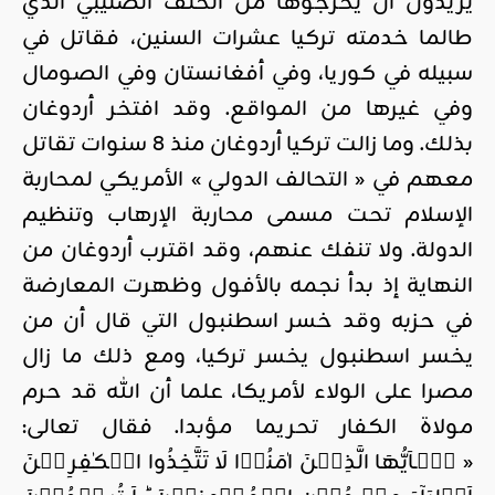
يريدون أن يخرجوها من الحلف الصليبي الذي
طالما خدمته تركيا عشرات السنين، فقاتل في
سبيله في كوريا، وفي أفغانستان وفي الصومال
وفي غيرها من المواقع. وقد افتخر أردوغان
بذلك. وما زالت تركيا أردوغان منذ 8 سنوات تقاتل
معهم في « التحالف الدولي » الأمريكي لمحاربة
الإسلام تحت مسمى محاربة الإرهاب وتنظيم
الدولة. ولا تنفك عنهم، وقد اقترب أردوغان من
النهاية إذ بدأ نجمه بالأفول وظهرت المعارضة
في حزبه وقد خسر اسطنبول التي قال أن من
يخسر اسطنبول يخسر تركيا، ومع ذلك ما زال
مصرا على الولاء لأمريكا، علما أن الله قد حرم
مولاة الكفار تحريما مؤبدا. فقال تعالى:
« يٰۤـاَيُّهَا الَّذِيۡنَ اٰمَنُوۡا لَا تَتَّخِذُوا الۡكٰفِرِيۡنَ