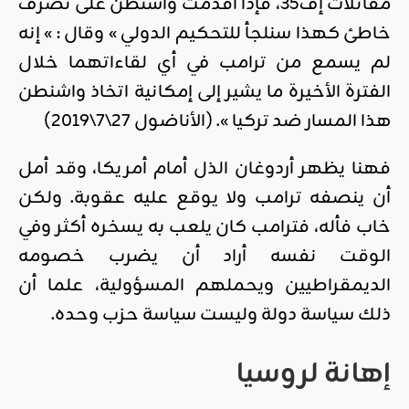
مقاتلات إف35، فإذا أقدمت واشنطن على تصرف
خاطئ كهذا سنلجأ للتحكيم الدولي » وقال : » إنه
لم يسمع من ترامب في أي لقاءاتهما خلال
الفترة الأخيرة ما يشير إلى إمكانية اتخاذ واشنطن
هذا المسار ضد تركيا ». (الأناضول 27\7\2019)
فهنا يظهر أردوغان الذل أمام أمريكا، وقد أمل
أن ينصفه ترامب ولا يوقع عليه عقوبة. ولكن
خاب فأله، فترامب كان يلعب به يسخره أكثر وفي
الوقت نفسه أراد أن يضرب خصومه
الديمقراطيين ويحملهم المسؤولية، علما أن
ذلك سياسة دولة وليست سياسة حزب وحده.
إهانة لروسيا