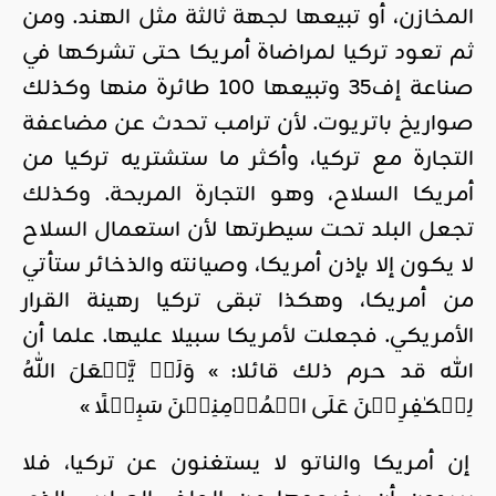
المخازن، أو تبيعها لجهة ثالثة مثل الهند. ومن
ثم تعود تركيا لمراضاة أمريكا حتى تشركها في
صناعة إف35 وتبيعها 100 طائرة منها وكذلك
صواريخ باتريوت. لأن ترامب تحدث عن مضاعفة
التجارة مع تركيا، وأكثر ما ستشتريه تركيا من
أمريكا السلاح، وهو التجارة المربحة. وكذلك
تجعل البلد تحت سيطرتها لأن استعمال السلاح
لا يكون إلا بإذن أمريكا، وصيانته والذخائر ستأتي
من أمريكا، وهكذا تبقى تركيا رهينة القرار
الأمريكي. فجعلت لأمريكا سبيلا عليها. علما أن
الله قد حرم ذلك قائلا: » وَلَنۡ يَّجۡعَلَ اللّٰهُ
لِلۡكٰفِرِيۡنَ عَلَى الۡمُؤۡمِنِيۡنَ سَبِيۡلًا »
إن أمريكا والناتو لا يستغنون عن تركيا، فلا