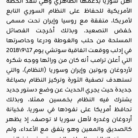
أهل سوريا بدعمها الظاهري وهي تنفذ الخطة
الأمريكية للحفاظ على النظام السوري التابع
لأمريكا، متفقة مع روسيا وإيران تحت مسمى
خفض التصعيد. وبذلك أخرجت الفصائل
المسلحة من حلب والغوطة ودرعا وحاصرتها
في إدلب ووقعت اتفاقية سوتشي يوم 17\9\2018
التي أعلن ترامب أنه كان من ورائها ووجه شكره
لأردوغان وبوتين وإيران وسوريا (النظام)، والتي
تستهدف تصفية الثورة وتركيز النظام بصياغة
جديدة حيث يجري الحديث عن وضع دستور جديد
يشترك فيه النظام بخمسين ممثلا، وبذلك
تحافظ أمريكا على نفوذها في سوريا. فخيانة
أردوغان وغدره لأهل سوريا لا توصف. إذ يظهر
كالصديق والمعين وهو يتفق مع الأعداء، ولم