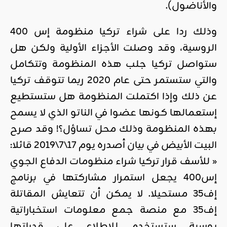
والأناضول).
وذلك ردا على شراء تركيا منظومة إس 400
الروسية، وقد وصلت الأجزاء الأولية ولكن هل
ستواصل تركيا جلب هذه المنظومة وتتكامل
والتي ستستمر حتى عام 2020 ربما تتوقف تركيا
عن ذلك وإذا اكتملت المنظومة هل ستستطيع
إستعمالها كونها عضوا في الناتو الذي لا يسمح
بهذه المنظومة وذلك محل تساؤل؟! وقد صرح
البيت الأبيض في بيان أصدره يوم 17\7\2019 قائلا:
« للأسف قرار تركيا شراء منظومات الدفاع الجوي
إس400 يجعل استمرار مشاركتها في برنامج
إف35 مستحيلا. لا يمكن أن تتعايش المقاتلة
إف35 مع منصة جمع معلومات استخباراتية
روسية ستستخدم للاطلاع على قدراتها