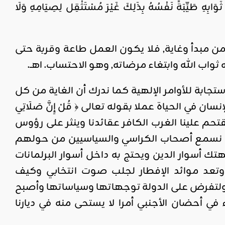
َابِهِ طَيِّبَةً نَفْسُهُ بِذَلِكَ غَيْرَ مُسْتَثْقِل لِصِيَامِهِ وَلَا
 من مبدأ وغاية, فلا يكون العمل طاعة وقربة حتى
اب الله وابتغاء مرضاته, وهو الاحتساب. اهــ.
ستجابة للأوامر الإلهية كما ندرك أن الغاية من كل
في الحياة عملا بقوله تعالى ﴿ قُلْ إِنَّ صَلَاتِي
قبل أن يقتحم علينا الغرب الكافر عقائدنا وينثر على رؤوس
نحن نسمع أصحاب الكراسي والسياسيين من حولهم
أسوار الدين ويحتج به داخل أسوار البرلمانات
 وتعد موائد الإفطار لجلب صوت انتخابي وكيف
ة ولتفرض على الدولة توجهاتها وسياساتها وأصبح
 في أحضان الأجنبي أمرا لا يستحى منه في ديارنا