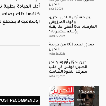
التحرير
أداء العبادة بطيبة
août 2, 2026
كلفها ذلك رصاص ال
بين مسئول الباجي الكبير،
الإسلامية لا ينقطع لان
وغرف المرزوقي
كلمة العدد
الخارجية، ماذا أخفى عنا بقية
اقليمي ودولي
بين
رؤساء، حكمونا؟؟
حين تموّل
مسئول
juillet 27, 2026
أوروبا
الباجي
صدور العدد 601 من جريدة
وتنجز
الكبير،
اقليمي ودولي
التحرير
الصين:
الغضب
juillet 26, 2026
وغرف
تونس في
بوصلة …
المرزوقي
حين تموّل أوروبا وتنجز
قلب
لا سلاحا
الصين: تونس في قلب
الخارجية،
معركة
معركة النفوذ الصامت
يشهر في
ماذا أخفى
النفوذ
juillet 23, 2026
غير الإتجاه
عنا بقية
الصامت
رؤساء،
ahmed
حكمونا؟؟
ahmed
- août 3, 2026
- juillet 23,
0
 POST RECOMMENDS
2026
ahmed
ستطل القضاي
0
- juillet 27,