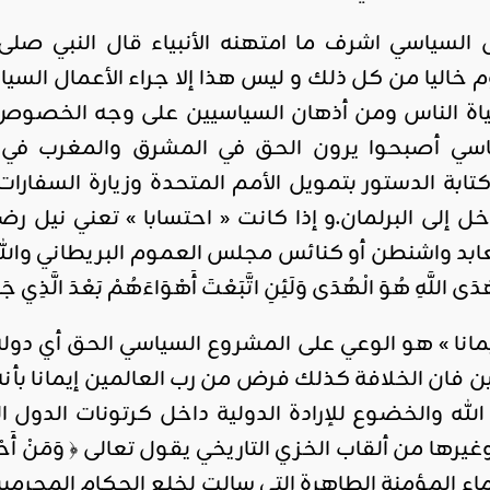
السياسي اشرف ما امتهنه الأنبياء قال النبي صل
وم خاليا من كل ذلك و ليس هذا إلا جراء الأعمال السيا
ياة الناس ومن أذهان السياسيين على وجه الخصوص. و
ياسي أصبحوا يرون الحق في المشرق والمغرب في 
بة الدستور بتمويل الأمم المتحدة وزيارة السفارات أ
ل إلى البرلمان.و إذا كانت « احتسابا » تعني نيل 
اشنطن أو كنائس مجلس العموم البريطاني والله يقول ﴿ وَلَن
َ هُدَى اللَّهِ هُوَ الْهُدَى وَلَئِنِ اتَّبَعْتَ أَهْوَاءَهُمْ بَعْدَ الَّذِي جَا
يمانا » هو الوعي على المشروع السياسي الحق أي دولة
فان الخلافة كذلك فرض من رب العالمين إيمانا بأنه 
الله والخضوع للإرادة الدولية داخل كرتونات الدول 
 من ألقاب الخزي التاريخي يقول تعالى ﴿ وَمَنْ أَحْسَنُ مِنَ 
ماء المؤمنة الطاهرة التي سالت لخلع الحكام المجرمي