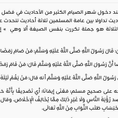
 دخول شهر الصيام الكثير من الأحاديث في فضل 
أحاديث تداولا بين عامة المسلمين ثلاثة أحاديث تتحدث 
لثلاثة هو جملة تكررت بنفس الصيغة ألا وهي » إيمان
َالَ رَسُولُ اللَّهِ صَلَّى اللَّهُ عَلَيْهِ وَسَلَّمَ: مَنْ صَامَ رَمَضَانَ إِي
َ رَسُولَ اللَّهِ صَلَّى اللَّهُ عَلَيْهِ وَسَلَّمَ قَالَ: مَنْ قَامَ رَمَضَانَ 
ُ اللَّهِ صَلَّى اللَّهُ عَلَيْهِ وَسَلَّمَ أنه قال: مَنْ يَقُمْ لَيْلَةَ الْقَ
على صحيح مسلم: مَعْنَى إيمَانَا: أي تَصْدِيقًا بِأَنَّهُ حَقٌّ مُعْتَ
صِد رُؤْيَةَ النَّاسِ وَلَا غَيْرِ ذَلِكَ مِمَّا يُخَالِفُ الْإِخْلَاصَ. و
حْتِسَابِ طَلَب الثَّوَابِ مِنْ اللَّهِ تَعَالَى.