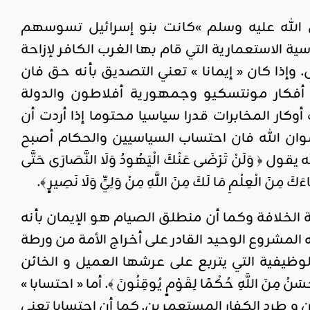
ى الله عليه وسلم »كانت بنو إسرائيل تسوسهم
سية الاستعمارية التي قام بها الغرب الكافر لإزاحة
إذا كان « إيمانا » تعني التصديق بأنه حق فان
أفكار مونتسكيو وجمهورية أفلاطون والدولة
وكار المخابرات قدرا سياسيا محتوما إذا أردت أن
رضوان الله فان احتساب السياسيين والحكام أصبح
ْ تَرْضَى عَنْكَ الْيَهُودُ وَلَا النَّصَارَى حَتَّى
ءَكَ مِنَ الْعِلْمِ مَا لَكَ مِنَ اللَّهِ مِنْ وَلِيٍّ وَلَا نَصِيرٍ ﴾.
 الخلافة وكما أن منطلق الصيام هو الإيمان بأنه
المشروع الوحيد القادر على أخراج الأمة من ورطة
الوظيفية التي يتربع على عرشها العميل و الخائن
اللَّهِ حُكْمًا لِقَوْمٍ يُوقِنُونَ ﴾. أما « احتسابا »
ن و طرد الكفار المستعمرين. كما أن احتسابا تعني