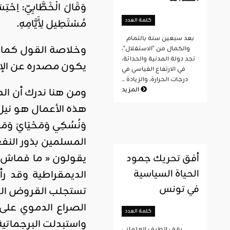
وَقَالَ الْخَطَّابِيّ: اِحْتِ
مُسْتَطِيل لِأَيَّامِهِ.
كلمة العدد
بعد سبعين سنة بالتمام
وخلاصة القول كما يق
والكمال من "الاستقلال"،
تجد دولة المدنية والحداثة،
يكون مصدره عن الإيم
في الارتفاع القياسي في
درجات الحرارة، والزيادة ...
ومن هنا ندرك أن الدا
المزيد
هذه الأعمال هو نيل ر
وَنُسُكِي وَمَحْيَايَ و
المسلمين بذور الن
يقولون « ما فماش ق
أفق تحريك جمود
الحياة السياسية
الديمقراطية وقد ر
في تونس
تستجلب القروض الرب
الصراع الدموي على ا
كلمة العدد
واستبدلت البرجماتية 
يقف الطيف العلماني