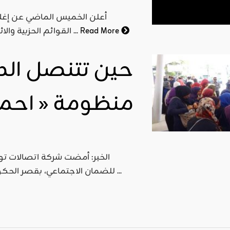
أعلن الخميس الماضي عن إغلاق 
Read More
القوائم الحزبية والائتلافية والمستقلة والتي بلغت 2173 قائمة. هذا الإعلان احتل ...
حين تتنصل الدو
منظومة « احمين
للضمان الاجتماعي، بقصر الحكومة بقرطاج، بحضور كل من وزير الشؤون الاجتماعية محمد ...