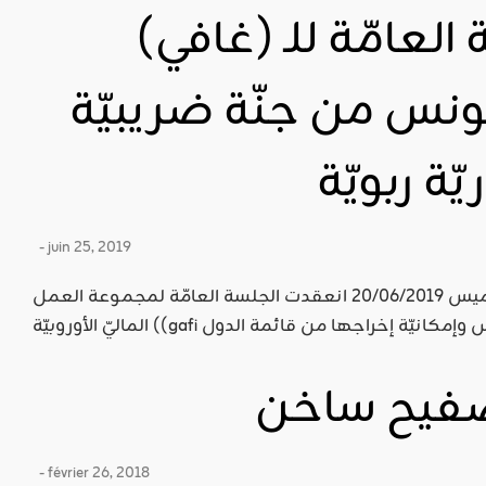
العامّة للـ (غافي)
ونس من جنّة ضريبيّة
ّة ربويّة
- juin 25, 2019
حدّث أبو ذرّ التونسيّ قال: بتاريخ الخميس 20/06/2019 انعقدت الجلسة العامّة لمجموعة العمل
صفيح ساخن
- février 26, 2018