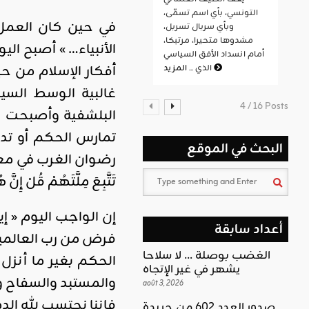
التونسي، بأي اسم تسمّى،
في حين كان العمل 
وبأي سربال تسربل،
مشدوها متحيرا، مرتبكا،
الأنبياء… » أصبح الي
أمام انسداد الأفق السياسي
أفكار الإسلام من ح
المزيد
الذي ...
غالبية الوسط الس
4 / 16 Posts
البلشفية وأصبحت كتا
تمارس الحكم أو تدخ
البحث في الموقع
رضوان الغرب في معابد و
تَتَّبِعَ مِلَّتَهُمْ قُلْ إِنّ
إن الواجب اليوم « إ
أعداد سابقة
فرض من رب العالمين 
الغضب بوصلة … لا سلاحا
الحكم بغير ما أنزل 
يشهر في غير الإتجاه
والمستبد والسفاح وغيرها
août 3, 2026
فإننا نحتسب لله الد
صدور العدد 602 من جريدة