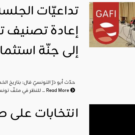
تداعيّات الجلسة 
اقليمي ودولي
صدور
إعادة تصنيف ت
العدد 601
من جريدة
إلى جنّة استثماري
التحرير
ahmed
- juillet 26,
2026
0
Read More
Read More
الماليّ الأوروبيّة ((gafi للنظر في ملفّ تونس وإمكانيّة إخراجها من قائمة الدول ...
انتخابات على 