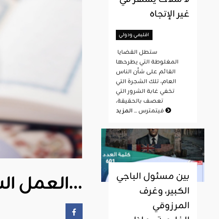
غير الإتجاه
اقليمي ودولي
ستطل القضايا
المغلوطة التي يطرحها
القائم على شأن الناس
العام، تلك الشجرة التي
تخفي غابة الشرور التي
تعصف بالحقيقة،
المزيد
فيتمترس ...
بين مسئول الباجي
العمل السياسي.. إيمانا واحتسابا…
الكبير، وغرف
المرزوقي