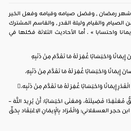
شهر رمضان , وفضل صيامه وقيامه وفعل الخير
عن الصيام والقيام وليلة القدر , والقاسم المشترك
ا واحتسابا » . أما الأحاديث الثلاثة فكلها في
مَانًا وَاحْتِسَابًا غُفِرَ لَهُ مَا تَقَدَّمَ مِنْ ذَنْبِهِ
إِيمَانًا وَاحْتِسَابًا غُفِرَ لَهُ مَا تَقَدَّمَ مِنْ ذَنْبِهِ.
دْرِ إِيمَانًا وَاحْتِسَابًا غُفِرَ لَهُ مَا تَقَدَّمَ مِنْ ذَنْبِه.ِ
قِدًا فَضِيلَتَهُ، وَمَعْنَى احْتِسَابًا: أَنْ يُرِيدَ اللَّهَ –
قال ابن حجر العسقلاني: وَالْمُرَاد بِالْإِيمَانِ الِاعْتِقَاد بِحَقِّ