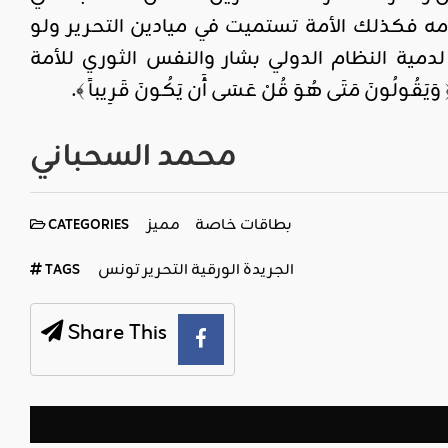
مه فكذلك الأمة تستميت في ميادين التحرير ولو
ية النظام الدولي بشار والنفس الثوري للأمة
نَ مَتَى هُوَ قُلْ عَسَى أَن يَكُونَ قَرِيباً ﴾.
محمد السحباني
بطاقات خاصة
مميز
CATEGORIES
الجريدة الورقية التحرير تونس
TAGS
Share This