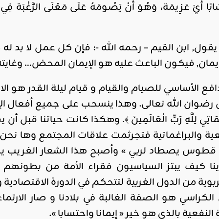
سَابًا أَيْ عَزِيمَة، وَهُوَ أَنْ يَصُومَهُ عَلَى مَعْنَى الرَّغْبَة فِي ثَو
ول, ابن القيم – رحمه الله -: فإن كل عمل لا بد له
ان, فيكون الباعث عليه هو الإيمان المحض… وغايته ثو
فع الأساسي للصيام والقيام و قيام ليلة القدر هو الا
ضوان الله تعالى. وهذا ينسحب على جميع أفعال الإنسان 
َمَمَاتِي لِلَّهِ رَبِّ الْعَالَمِينَ ﴾. وهكذا كانت حياتنا 
فعية والبراغماتية فتجرثمت علاقات المجتمع وها 
طوس يصطاد لربي » وأصبح هذا الشعار الغريب يهتك 
أينا كيف يبتز السياسيون فقراء الأمة من بطونهم
وية من الدول الغربية لتتحكم في الدورة الاقتصادي
لكراسي هو الصفة الغالبة في بلادنا و صار الارتماء
النفعية بالذي هو خير « إيمانا واحتسابا ».