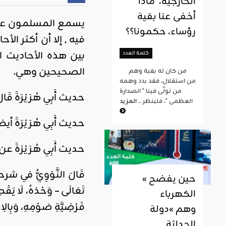
الخارجية، ماذا
أخفى عنا بقية
يسمع المسلمون عند
رؤساء، حكمونا؟؟
فيه , إلا أن أكثر ال
بين هذه الأحاديث ا
كلمة العدد
الصحيحين وهي.
من كان له بقية وهم
من استقلال، فقد بدد وهمه
من تولّى فينا " الصدارة
حديث أَبِي هُرَيْرَةَ قَالَ: ق
العظمى "، فلينظر ...
المزيد
حديث أَبِي هُرَيْرَةَ أيضا أَنّ
حديث أَبِي هُرَيْرَةَ عن رَسُول
قَالَ النَّوَوِيُّ في شرحه 
« حين يفضح
تَعَالَى – وَحْدَهُ، لَا يَقْ
الكهرباء
فَرْضِيَّةِ صَوْمِهِ، وَبِالِا
وهم »دولة
الحداثة