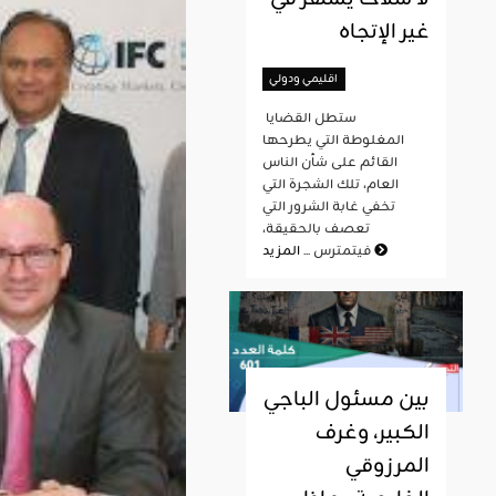
غير الإتجاه
اقليمي ودولي
ستطل القضايا
المغلوطة التي يطرحها
القائم على شأن الناس
العام، تلك الشجرة التي
تخفي غابة الشرور التي
تعصف بالحقيقة،
المزيد
فيتمترس ...
بين مسئول الباجي
الكبير، وغرف
المرزوقي