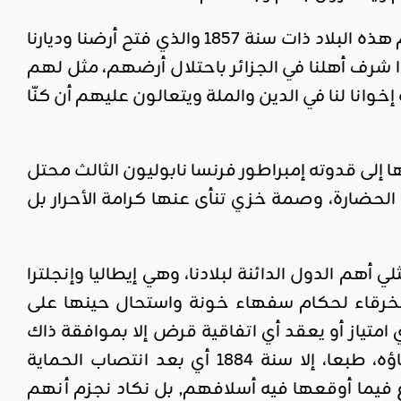
فلا ما سمي بعهد الأمان الذي فرضه قناصل الدول الأوروبية على حاكم هذه البلاد ذات سنة 1857 والذي فتح أرضنا وديارنا
وا شرف أهلنا في الجزائر باحتلال أرضهم، مثل لهم
خوانا لنا في الدين والملة ويتعالون عليهم أن كنّا
دستور » التي لم يستح سلفهم، سنة 1860، أن يحملها إلى قدوته إمبراطور فرنسا نابوليون الثالث محتل
ب الحضارة، وصمة خزي تنأى عنها كرامة الأحرار بل
هم الدول الدائنة لبلادنا، وهي إيطاليا وإنجلترا
 السياسة الخرقاء لحكام سفهاء خونة واستحال حينها على
 امتياز أو يعقد أي اتفاقية قرض إلا بموافقة ذاك
الكومسيون المالي الذي اشتغل وكأنه وزارة للمالية. والذي لم يقع إلغاؤه، طبعا، إلا سنة 1884 أي بعد انتصاب الحماية
وع فيما أوقعها فيه أسلافهم, بل نكاد نجزم أنهم