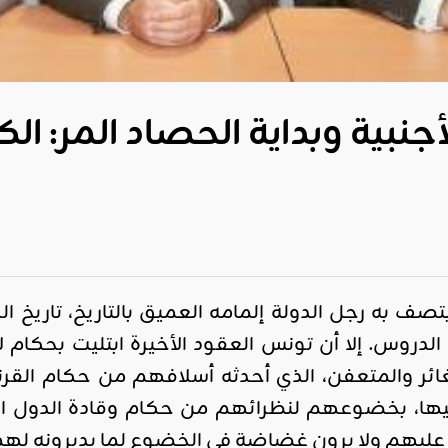
جنبية وبداية الحصاد المر: ا
تصف به رجل الدولة إلمامه العميق بالتاريخ، تاريخ 
دروس. إلا أن تونس العقود الأخيرة ابتليت بحكام ل
ائر والمتعفن، الذي أحدثه أسلافهم من حكام القر
يها، بخضوعهم لنظرائهم من حكام وقادة الدول ا
عليهم ولا يرون غضاضة في الخضوع لما يدبرونه له