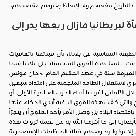
ا التاريخ ينفعهم ولا الإتعاظ بغيرهم مقصدهم.
لبريطانيا مازال ريعها يدر إلى
قة السياسية في بلادنا، بأن قيدتها باتفاقيات
فقت عليها هذه القوى المهيمنة على بلادنا فيما
ة المبرمة سنة في عهد المقيم العام » جان مونس
 الحصري لاستغلال الطاقة المنجمية على امتداد سبعين
الألماني لفرنسا أثناء الحرب العالمية الأولى، أو
لنفسها سنة 1949 لاستغلال ثروة الملح والتي كفّت هذه القوى الباغية أيدي الحكام عنها
صاد البلاد بل وصل الأمر بأحد العلوج أن يتجرّأ
ارنا إلى ما أكرمنا الله به من نعمة ثروات هذه
ء إلا يولوا وجوههم قبلة المنظمات الإستعمرية