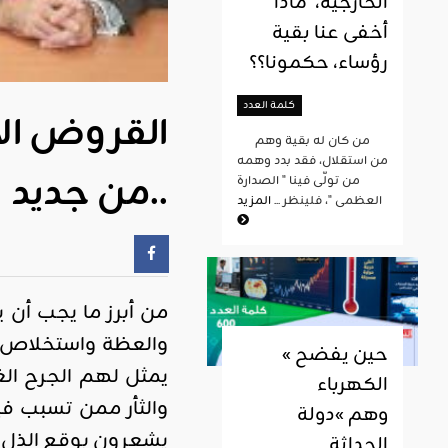
الخارجية، ماذا
أخفى عنا بقية
رؤساء، حكمونا؟؟
كلمة العدد
القروض الأ
من كان له بقية وهم
من استقلال، فقد بدد وهمه
من جديد..
من تولّى فينا " الصدارة
العظمى "، فلينظر ...
المزيد
من أبرز ما يجب أن ي
والعظة واستخلاص ال
« حين يفضح
يمثل لهم الجرح الغ
الكهرباء
والثأر ممن تسبب ف
وهم »دولة
يشعرون بوقع الذل 
الحداثة