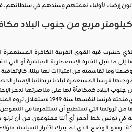
الون إرضاء لأولياء نعمتهم وسندهم في سلطانهم، فل
ومتر مربع من جنوب البلاد مكافأة 
ي حشرت فيه القوى الغربية الكافرة المستعمرة الطب
لى ما قبل الفترة الإستعمارية المباشرة أو التي ات
عنا وما تقاسمته من امتيازات لها بيننا، كالإتفاقي
منح بموجبها فرنسا المستعمرة لبلدنا بريطانيا الإمتياز
جنوب البلاد كمكافأة لها على مناصرتها لدحر الإحتلال 
الإمتياز الحصر ي الذي منحته فرنسا 
من ثروتها التي تستطيع أن تستثمرها في النهوض باقت
 في تونس خط أحمر أي أننا ممنوعون من أن نرنو بأبص
ركة. وهو الوضع الذي لم يترك لأغرار السياسة هؤلا