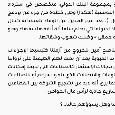
 بمجموعة البنك الدولي، متخصص في استرداد
نوك التونسية (هكذا) وهي خطوة من جزء من برنامج
 )، بعد عجز المدين عن الوفاء بتعهداته كحال
اذ لديونه التي يعلم سلفا أنه ألقمها سفهاء وهو
ادة حمقى » وضنك شعوب وشقائها.
صح أمين للخروج من أزمتنا كتبسيط الإجراءات
ا الحيوية بعد أن تمت لهم الهيمنة على ثرواتنا
 مجالات الإستثمار كالقطاعات التي لديها إمكانات
ات والاتصالات الذي ينمو بسرعة, أو بالصناعات
ما يرى أنه لابد من تشجيع الشراكة بين القطاعين
شاريع جاذبة لرأس مال الخواص.
ء منا وهل يسوؤهم حالنا…؟