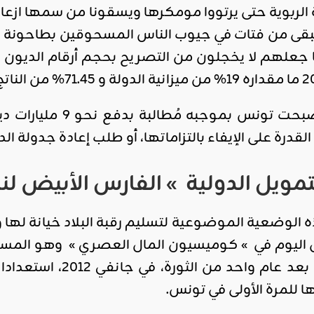
الربوية حتى يرتووا مومكرها ويسقونا من سمها ازعاف
تبقى من فتات في جيوب الناس المسحوقين بطاحونة الر
لهم لا يخجلون من التصريح بحجم أرقام الديون الت
وهو الوضع التي أصبحت
لقدرة على الإيفاء بالتزاماتها، أو طلب إعادة جدولة الد
ويل الدولية » الفارس الأبيض لنجد
الوضعية الموضوعية لتسليم رقبة البلاد خيانة لها و
 اليوم في » كوميسيون المال العصري » وهو المسمى
ركبها الميمون بيننا
ا للمرة الأولى في تونس.