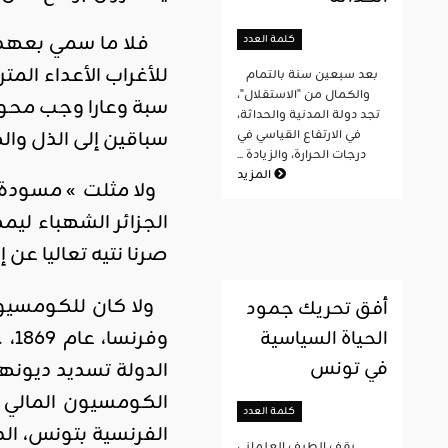
كلمة العدد
للأغراب الأعداء الم
بعد سبعين سنة بالتمام
والكمال من "الاستقلال"،
سبة وعارا وجب محوه و
تجد دولة المدنية والحداثة،
سباقين إلى الذل وال
في الارتفاع القياسي في
درجات الحرارة، والزيادة ...
المزيد
الجزائر الشهباء ليم
صرنا نتيه تعاليا عن إ
ولا كان للكومسيون ا
أفق تحريك جمود
وف
الحياة السياسية
في تونس
الدولة تسديد ديونها
كلمة العدد
الفرنسية بتونس، الد
يقف الطيف العلماني