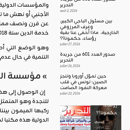
والمؤسسات الدولية 
التحرير
août 2, 2026
الأجنبي أو نهش ما 
بين مسئول الباجي الكبير،
عن قرن ونصف مما جع
وغرف المرزوقي
كلمة العدد
خدمة الدين سنة 2018 ما مقداره 19% من ميزانية الدولة و 71.45% من الناتج المحلي الإجمالي.
الخارجية، ماذا أخفى عنا بقية
اقليمي ودولي
بين
رؤساء، حكمونا؟؟
حين تموّل
مسئول
juillet 27, 2026
أوروبا
الباجي
صدور العدد 601 من جريدة
التنمية في حال عدم ا
وتنجز
الكبير،
اقليمي ودولي
التحرير
الصين:
الغضب
juillet 26, 2026
وغرف
تونس في
» مؤسسة التم
بوصلة …
المرزوقي
حين تموّل أوروبا وتنجز
قلب
لا سلاحا
الصين: تونس في قلب
الخارجية،
معركة
معركة النفوذ الصامت
يشهر في
ماذا أخفى
إن الوصول إلى هذه 
النفوذ
juillet 23, 2026
غير الإتجاه
عنا بقية
للنجدة وهو المتمثل
الصامت
رؤساء،
ahmed
حكمونا؟؟
ahmed
- août 3, 2026
- juillet 23,
0
الدولية هذه مكتبا له
2026
ahmed
ستطل القضاي
0
- juillet 27,