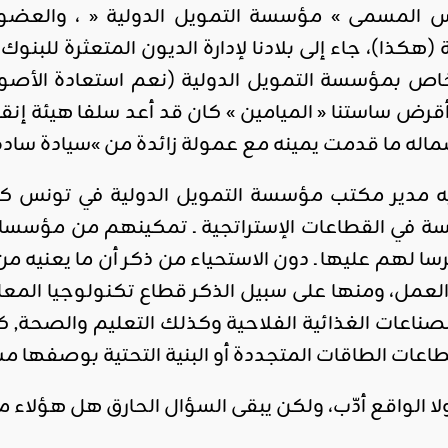
س المسمى » مؤسسة التمويل الدولية « ، والعضو
(هكذا)، جاء إلى بلادنا لإدارة الديون المتعثرة للب
اقليمي ودولي
اص بمؤسسة التمويل الدولية (نعم استعادة الأصول
صدور
العدد 601
قرض ساستنا « الميامين » كان قد أعد سلفا هيئة إنق
من جريدة
شماله ما قدمت يمينه مع عمولة زائدة من »سيادة س
التحرير
 مدير مكتب مؤسسة التمويل الدولية في تونس كنا
ahmed
- juillet 26,
فسة في القطاعات الإستراتجية ـ تمكينهم من مؤسساتن
2026
0
رسا لهم عليها ـ دون الاستحياء من ذكر أن ما يعنيه من
Read More
مل، ومنها على سبيل الذكر قطاع تكنولوجيا المعلوم
صناعات الغذائية الفلاحية وكذلك التعليم والصحة, ك
اعات الطاقات المتجددة أو البنية التحتية بوصفها م
د ولا الواقع أدّب، ولكن يبقى السؤال الحارق هل هؤلا