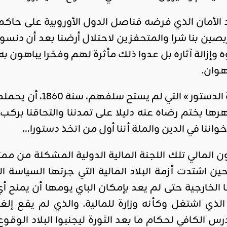
تربصين بنا شرا والمتحفزين لاحتلال أرضنا بعد أن دنس
إزالة آثاره بل عدوا ذلك مأثرة لهم وفخرا يباهون به إ
هوان.
ولا مثلت » مسودة ال
هرها بختم رضاه عنه دليلا على تمدننا والتحاقنا برك
خواننا في الدين والملة أننا أول من اتخذ دستورا…
لمالي تلك اللجنة المالية الدولية المشكلة من ممثلي أ
رنسا، عام 1869، حين اشتدت أزمة البلاد المالية التي جرتها
 الخارجية حتى لم يعد بإمكان الباي يومها أن يمنح أي
رس الكافي لحكام ما بعد الثورة ليجنبوا البلاد الوق