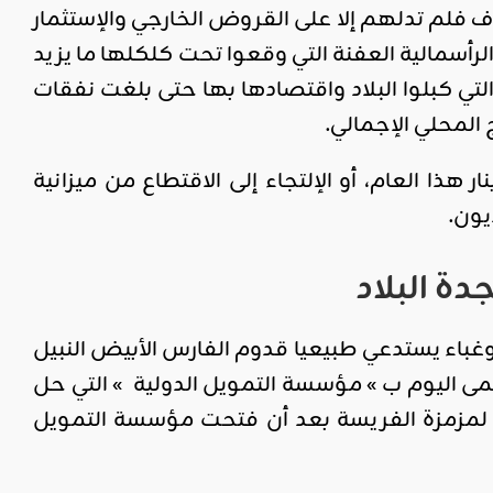
 فلم تدلهم إلا على القروض الخارجي والإستثمار
أسمالية العفنة التي وقعوا تحت كلكلها ما يزيد
ي كبلوا البلاد واقتصادها بها حتى بلغت نفقات
 تونس بموجبه مُطالبة بدفع نحو 9 مليارات دينار هذا العام، أو الإلتجاء إلى الاقتطاع من ميزانية
يون.
ة البلاد
غباء يستدعي طبيعيا قدوم الفارس الأبيض النبيل
 اليوم ب » مؤسسة التمويل الدولية » التي حل
 بعد عام واحد من الثورة، في جانفي 2012، استعدادا لمزمزة الفريسة بعد أن فتحت مؤسسة التمويل