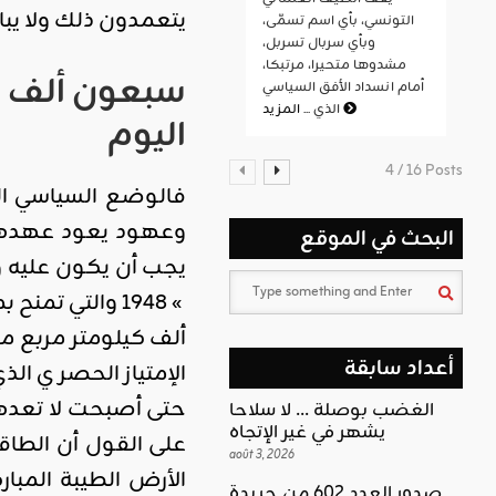
يتعمدون ذلك ولا يب
التونسي، بأي اسم تسمّى،
وبأي سربال تسربل،
مشدوها متحيرا، مرتبكا،
سبعون ألف كيل
أمام انسداد الأفق السياسي
المزيد
الذي ...
اليوم
4 / 16 Posts
فالوضع السياسي الذ
وعهود يعود عهدها إ
البحث في الموقع
يجب أن يكون عليه وض
» 1948 والتي ت
ألف كيلومتر مربع من 
أعداد سابقة
حتى أصبحت لا تعدها 
الغضب بوصلة … لا سلاحا
يشهر في غير الإتجاه
على القول أن الطاقة
août 3, 2026
الأرض الطيبة المبا
صدور العدد 602 من جريدة