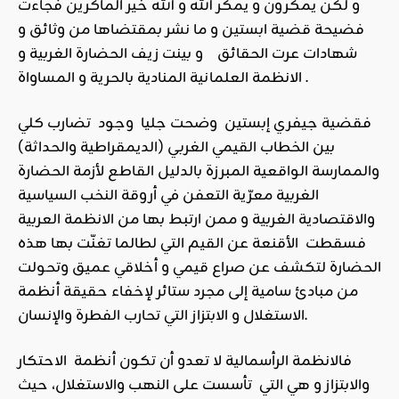
و لكن يمكرون و يمكر الله و الله خير الماكرين فجاءت
فضيحة قضية ابستين و ما نشر بمقتضاها من وثائق و
شهادات عرت الحقائق و بينت زيف الحضارة الغربية و
الانظمة العلمانية المنادية بالحرية و المساواة .
فقضية جيفري إبستين وضحت جليا وجود تضارب كلي
بين الخطاب القيمي الغربي (الديمقراطية والحداثة)
والممارسة الواقعية المبرزة بالدليل القاطع لأزمة الحضارة
الغربية معرّية التعفن في أروقة النخب السياسية
والاقتصادية الغربية و ممن ارتبط بها من الانظمة العربية
فسقطت الأقنعة عن القيم التي لطالما تغنّت بها هذه
الحضارة لتكشف عن صراع قيمي و أخلاقي عميق وتحولت
من مبادئ سامية إلى مجرد ستائر لإخفاء حقيقة أنظمة
الاستغلال و الابتزاز التي تحارب الفطرة والإنسان.
فالانظمة الرأسمالية لا تعدو أن تكون أنظمة الاحتكار
والابتزاز و هي التي تأسست على النهب والاستغلال، حيث