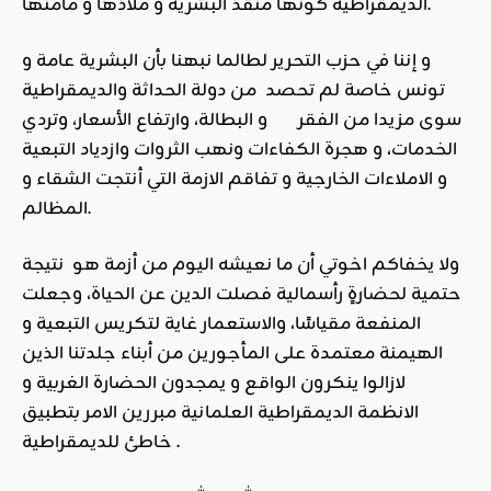
الديمقراطية كونها منقذ البشرية و ملاذها و مأمنها.
و إننا في حزب التحرير لطالما نبهنا بأن البشرية عامة و
تونس خاصة لم تحصد من دولة الحداثة والديمقراطية
سوى مزيدا من الفقر و البطالة، وارتفاع الأسعار، وتردي
الخدمات، و هجرة الكفاءات ونهب الثروات وازدياد التبعية
و الاملاءات الخارجية و تفاقم الازمة التي أنتجت الشقاء و
المظالم.
ولا يخفاكم اخوتي أن ما نعيشه اليوم من أزمة هو نتيجة
حتمية لحضارةٍ رأسمالية فصلت الدين عن الحياة، وجعلت
المنفعة مقياسًا، والاستعمار غاية لتكريس التبعية و
الهيمنة معتمدة على المأجورين من أبناء جلدتنا الذين
لازالوا ينكرون الواقع و يمجدون الحضارة الغربية و
الانظمة الديمقراطية العلمانية مبررين الامر بتطبيق
خاطئ للديمقراطية .