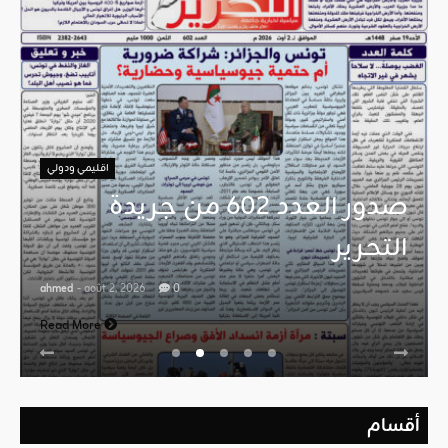
اقليمي ودولي
صدور العدد 602 من جريدة
التحرير
ahmed
- août 2, 2026
0
Read More
أقسام