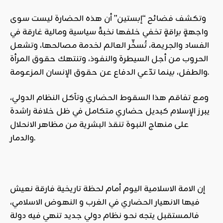
وتكشف فضائح “إبستين” أن هذه الحضارة ليست سوى
واجهةٍ براقةٍ تخفي خلفها نخبةً سياسية ومالية غارقة في
الفساد والجريمة، تُسخِّر العالم لخدمة مصالحها، وتشعل
الحروب من أجل السيطرة والنفوذ، وتنتهك حقوق المرأة
والطفل، بينما تدّعي الدفاع عن حقوق الإنسان المزعومة.
ومع تفاقم هذا السقوط الحضاري وتآكل النظام الدولي،
يبرز الإسلام كبديل حضاري متكامل في ظل خلافة راشدة
على منهاج النبوة تنقذ البشرية من مظاهر الانحلال
والدمار.
إن الامة الاسلامية اليوم أمام لحظة تاريخية فارقة نعيش
فيها الانهيار الحضاري في الغرب و النهوض الاسلامي،
فالمستقبل يتجه نحو نظام دولي جديد تنهي فيه دولة