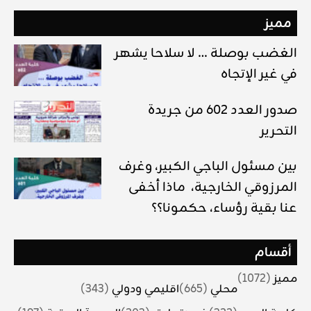
مميز
الغضب بوصلة … لا سلاحا يشهر
في غير الإتجاه
صدور العدد 602 من جريدة
التحرير
بين مسئول الباجي الكبير، وغرف
المرزوقي الخارجية، ماذا أخفى
عنا بقية رؤساء، حكمونا؟؟
أقسام
مميز
(1072)
محلي
(665)
اقليمي ودولي
(343)