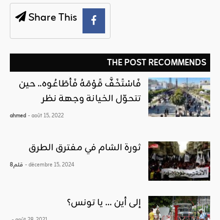
Share This
THE POST RECOMMENDS
فَاسْتَخَفَّ قَوْمَهُ فَأَطَاعُوه.. حين
تتحوّل الخيانة وجهة نظر
ahmed
- août 15, 2022
ثورة الشام في مفترق الطرق
- décembre 15, 2024
قلم8
إلى أين … يا تونس؟
- août 28, 2021