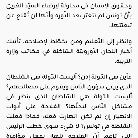
وحقوق الإنسان في محاولة لإرضاء السيّد الغربيّ
بأنّ تونس لم تتغيّر بعد الثّورة وأنّها لن تُقلع عن
تبعيّتها..
وانظر إلى التّعليم ومن يخطّط لإصلاحه، تأتيك
أخبار اللجان الأوروبيّة السّاكنة في مكاتب وزارة
التربية.
فأين هي الدّولة إذن؟ أليست الدّولة هي السّلطان
الذي يرعى شؤون النّاس ويقوم على مصالحهم؟
أليست الدّولة هي السّلطان الذي ينظر في
مشاكل النّاس ليحلّها؟ الفلاحة على أبواب
الانهيار إن لم تكن انهارت فعلا، فماذا فعلت
السّلطة في تونس؟ لا شيء سوى خطب الرئيس
التي تزعم أنّ الفلاحة تنهار بفعل مؤامرة