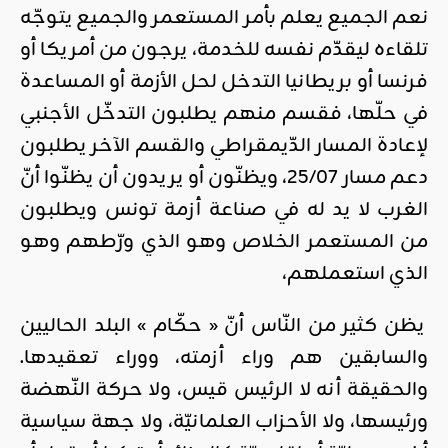
نعم الجميع يعلم بأمر المستعمر والجميع يتوجّه
تلقاءه ليقدّم نفسه للخدمة، يرجون من أمريكا أو
فرنسا أو بريطانيا التدخل لحل الأزمة أو المساعدة
في حلّها، فقسم منهم يطلبون التدخّل الأجنبي
لإعادة المسار الدّيمقراطي والقسم الآخر يطلبون
دعم مسار 25/07، ويظنّون أو يريدون أن يظنّوا أنّ
الغرب لا يد له في صناعة أزمة تونس ويطلبون
من المستعمر الخلاص وهو الذي ورّطهم وهو
الذي استعملهم،
يظن كثير من النّاس أنّ « حكّام » البلد الحاليين
والسابقين هم وراء أزمته، ووراء تعقيدها.
والحقيقة أنه لا الرئيس قيس، ولا حركة النّهضة
ورئيسها، ولا الأحزاب العلمانيّة، ولا جهة سياسية