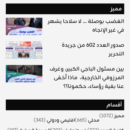
مميز
الغضب بوصلة … لا سلاحا يشهر
في غير الإتجاه
صدور العدد 602 من جريدة
التحرير
بين مسئول الباجي الكبير، وغرف
المرزوقي الخارجية، ماذا أخفى
عنا بقية رؤساء، حكمونا؟؟
أقسام
مميز
(1072)
محلي
(665)
اقليمي ودولي
(343)