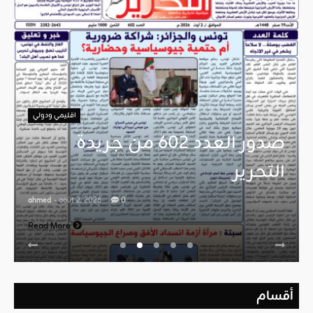
اقليمي ودولي
صدور العدد 602 من جريدة
التحرير
ahmed
- août 2, 2026
0
Read More
أقسام