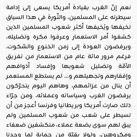
نعم إنّ الغرب بقيادة أمريكا يسعى إلى إدامة
سيطرته على المسلمين، والثّورة في هذا السياق
تخيفها ويُخيفها أكثر شعوب المسلمين الذين
كشفوا أمر الاستعمار وعرفوا مكره وتضليله،
ويرفضون العودة إلى زمن الخنوع والسّكوت.
فرغم مرور مائة عام من الاستعمار من تفريق
الأمّة وتضليل شعوبها وإفساد أذواقهم
وإفقارهم وتجهيلهم و… لم يستطع المستعمر
أن ينال من عزائمهم، وهاهم اليوم يتحرّكون
يرفضون الغرب وسياساته وعملائه، ومن جرّاء
ذلك صارت أمريكا وبريطانيا وفرنسا أعجز من أن
تسيطر على شعب من شعوب المسلمين ولم
يبق لهم سوى بضعة عملاء، منكشفين ضعفاء
ومكروهين، ولولا بقيّة من حماية لما وجدنا