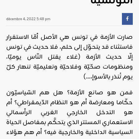
التّونسيّة
décembre 4, 2022 5:48 pm
صارت الأزمة في تونس هي الأصل أمّا الاستقرار
فاستثناء قد يتحوّل إلى حلم، فلا حديث في تونس
إلّا حديث الأزمة (غلاء يقتل النّاس يوميّا،
ومنظومات صحّيّة وفلاحيّة وتعليميّة تنهار كلّ
يوم تُنذر بالأسوإ،…)
فمن هو صانع الأزمة؟ هل هم السّياسيّون
حكّاما ومعارضة أم هو النظام الدّيمقراطي؟ أم
هو التدخل الخارجي الغربي الرأسمالي
الاستعماري المستتر الذي يتحكَّم بمفاصل الحياة
السياسية الداخلية والخارجية فيه؟ أم هم هؤلاء