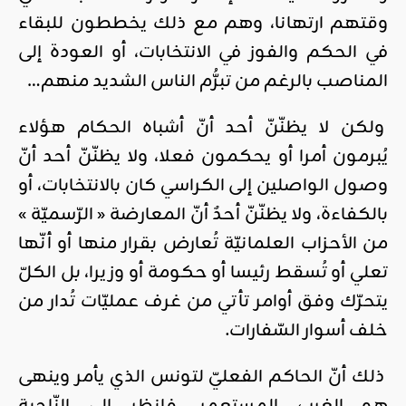
وقتهم ارتهانا، وهم مع ذلك يخططون للبقاء
في الحكم والفوز في الانتخابات، أو العودة إلى
المناصب بالرغم من تبرُّم الناس الشديد منهم…
ولكن لا يظنّنّ أحد أنّ أشباه الحكام هؤلاء
يُبرمون أمرا أو يحكمون فعلا، ولا يظنّنّ أحد أنّ
وصول الواصلين إلى الكراسي كان بالانتخابات، أو
بالكفاءة، ولا يظنّنّ أحدٌ أنّ المعارضة « الرّسميّة »
من الأحزاب العلمانيّة تُعارض بقرار منها أو أنّها
تعلي أو تُسقط رئيسا أو حكومة أو وزيرا، بل الكلّ
يتحرّك وفق أوامر تأتي من غرف عمليّات تُدار من
خلف أسوار السّفارات.
ذلك أنّ الحاكم الفعليّ لتونس الذي يأمر وينهى