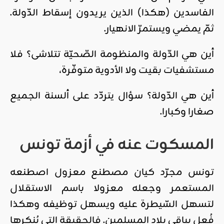
الفاسدين (هكذا) الذين يريدون إسقاط الدّولة.
ثمّ يمضي ويستمرّ الانهيار.
أين هي الدّولة والمنظومة الصّحيّة تتلاشى؟ فلا
مستشفيات بقيت ولا الأدوية متوفّرة،
أين هي الدّولة؟ سؤال يتردّد على ألسنة الجميع
صغارا وكبارا.
المسكوت عنه في أزمة تونس
تونس مجرّد كيان مصطنع معزول اصطنعه
المستعمر وجعله معزولا باسم الاستقلال
لتسهل السّيطرة عليه ويسهل توظيفه وهكذا
فُعل بباقي بلاد المسلمين. فالحقيقة التي يُنكرها