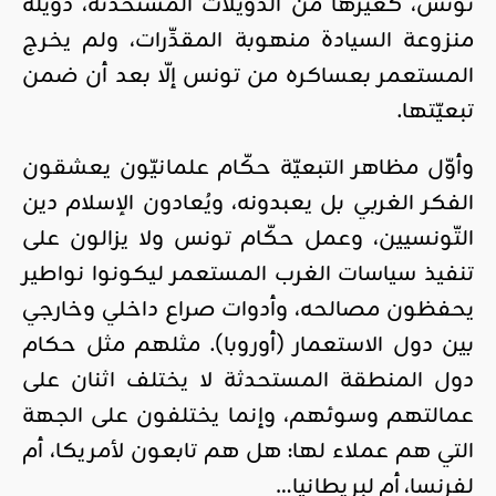
تونس، كغيرها من الدّويلات المستحدثة، دويلةٌ
منزوعة السيادة منهوبة المقدِّرات، ولم يخرج
المستعمر بعساكره من تونس إلّا بعد أن ضمن
تبعيّتها.
وأوّل مظاهر التبعيّة حكّام علمانيّون يعشقون
الفكر الغربي بل يعبدونه، ويُعادون الإسلام دين
التّونسيين، وعمل حكّام تونس ولا يزالون على
تنفيذ سياسات الغرب المستعمر ليكونوا نواطير
يحفظون مصالحه، وأدوات صراع داخلي وخارجي
بين دول الاستعمار (أوروبا). مثلهم مثل حكام
دول المنطقة المستحدثة لا يختلف اثنان على
عمالتهم وسوئهم، وإنما يختلفون على الجهة
التي هم عملاء لها: هل هم تابعون لأمريكا، أم
لفرنسا، أم لبريطانيا…