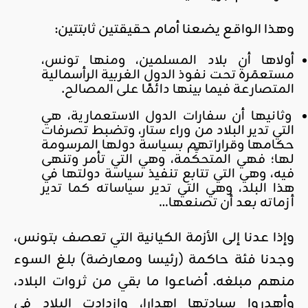
وهذا الواقع يضعنا أمام حقيقتين ثابتتين:
أولاها أن بلاد المسلمين، ومنها تونس،
مستعمَرة تحت نفوذ الدول الغربية الرأسمالية
المتصارعة فيما بينها دائمًا على المصالح.
وثانيها أن سفارات الدول الاستعمارية، هي
التي تدير البلاد من وراء ستار، وتضبط تصرفات
حكامها وقراراتهم بسياسة دولها المرسومة
لها؛ فهي المتحكِّمة، وهي التي تأمر وتنهى
فيه، وهي التي تتابع تنفيذ سياسة دولتها في
هذا البلد، وهي التي تدير سياساته كما تدير
أزماته بعد أن تصنعها…
وإذا عدنا إلى الأزمة الكيانية التي تعصف بتونس،
وجدنا فئة حاكمة (رئيسا ومعارضة) بلغ السوء
منهم مبلغه. أضاعوا ما بقي من ثروات البلاد،
وأهدروا سيادتها إهدارا، وازدادت البلاد في