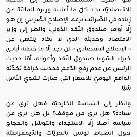
هو الغرب المستعمر، فانظر إلى النّاحية
الاقتصاديّة تجد كلّ ما أعلنته وزيرة الماليّة من
زيادة في الضّرائب بزعم الإصلاح الضّريبي إن هو
إلّا أوامر صندوق النّقد الدّولي، وانظر إلى وزير
الاقتصاد وحديثه الذي لا يكاد ينتهي عن
« الإصلاح الاقتصادي » لن تجد إلّا ما خطّته أيادي
خبراء السّوء؛ صندوق النّقد وأعوانه، أمّا حديث
الرئيس عن عدم رفع الدّعم فحديث خرافة يُكذّبُه
الواقع اليوميّ للأسعار التي صارت تشوي النّاس
شيّا.
وانظر إلى السّياسة الخارجيّة فهل ترى من
سيادة؟ هل ترى من موقف؟ بل هل ترى من
سياسة أصلا إلّا الاستجداء والتوسّل والحجاج
حول انضباط تونس بالحريّات والدّيمقراطيّة