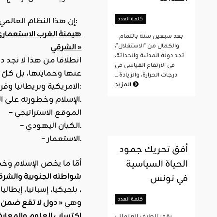
كلمة العدد
إن هذا النظام العالمي الجديد ما هو إلا استمرار للنظام العالمي الاستعماري القديم وبالتالي فإنّ لفظة « جديد » تعني:
بعد سبعين سنة بالتمام
الشرقي »
والكمال من "الاستقلال"،
تجد دولة المدنية والحداثة،
انطلاقا من هذا لا نجد د
في الارتفاع القياسي في
عنها وحمايتها، بل كلّ ا
درجات الحرارة، والزيادة ...
المزيد
الامريكية وبريطانيا وفرنسا. وقد وضعت هذه القوى كل ثقلها في بلاد المسلمين. تحرّكها في ذلك مجموعة من المصالح الحيوية وهي:
– الإسلام وخطورته على الغرب وحضارته المترنّحة المتهاوية.
– الموقع الاستراتيجي
– الكيان اليهودي.
– الاستعمار.
أفق تحريك جمود
الحياة السياسية
أمّا ما يخص الإسلام وخط
شواطئه الجنوبية والشرقي
في تونس
كلمة العدد
وهي
« دول لا تقع ضمن 
اكتساب العلوم والمعارف 
يقف الطيف العلماني