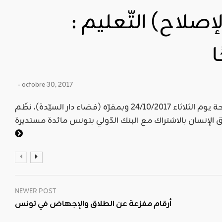
إصلاح) التّعليم :
- octobre 30, 2017
حدّث أبو ذرّ التونسي قال: صبيحة يوم الثلاثاء 24/10/2017 وبمقرّه (فضاء دار السيّدة)، نظّم
NEWER POST
أرقام مفزعة عن الطلاق والإجهاض في تونس