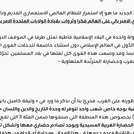
ولة واحدة في البلاد الإسلامية قاطبة تمثل طرفا في الموقف الدول
لدّول في العالم الإسلامي دون استثناء خاضعة لتدخلات القوى الف
ورته على الغرب، فحرِيّ بنا أن نذكر ما ورد في « وثيقة كامبل ب
ة بوجه خاص شعب واحد تتوفر له وحدة التاريخ والدين واللسان »
، بلجيكيا، إسبانيا
الحضارة الغربية المسيحية ويوجد تصادم حضاري معها وتشكل ته
التقنية وعدم دعمها في هذا المجال, ومحاربة أي اتجاه من هذه ال