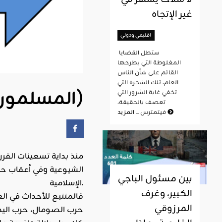
غير الإتجاه
اقليمي ودولي
ستطل القضايا
المغلوطة التي يطرحها
القائم على شأن الناس
العام، تلك الشجرة التي
المسلمون والنظام العالمي الجديد) الجزء الأوّل)
تخفي غابة الشرور التي
تعصف بالحقيقة،
المزيد
فيتمترس ...
منذ بداية تسعينات القر
الشيوعية وفي أعقاب حرب 
بين مسئول الباجي
الإسلامية.
الكبير، وغرف
فالمتتبع للأحداث في الع
المرزوقي
حرب الصومال، حرب اليمن