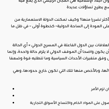
أن البلاد الإسلامية هي المجال الرئيسي الذي يقع فيه
والأكثر تضررا منها؟ وكيف تمكنت الدولة الاستعمارية من
لى العودة إلى الساحة الدولية– كخطوة أولى – في ظل ما
إن الحديث عن « النظام العالمي » هو حديث عن « الموقف الدولي » الذي هو » هيكل العلاقات بين الدول الفاعلة في المسرح الدولي » أي الحالة
أن يكون واضحا أن الموقف الدولي لا يلزم حالة واحدة، وإنما
ائها، وبالأخص منها تلك التي تكون خارج حدودها، وهي
صول على المواد الخام واكتساح الأسواق التجارية