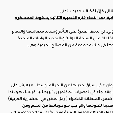
« هيمنة الغرب الاستعماري الامبريالي على العالم فكرا وثروات بقيادة الولايات المتحدة الامريكية، بعد انتهاء فترة القطبية الثنائية بسقوط المعسكر
ي، اي لديها القدرة على التأثير وتحديد مصالحها والدفاع
اعلة على الساحة الدولية وبالتحديد الولايات المتحدة
انرمان » في سياق حديثها عن البحر المتوسط :
» يعيش على
وقد جاء في توصيات المؤتمرين ‘ بريطانيا، فرنسا ، هولاندا
، إيطاليا) بخصوص هذه المنطقة التي صنفوها ضمن الفئة 3 التي تقع ضمن المنطقة الخضراء ( رمز العفن في الحضارية الغربية)
ديدا لتفوقها والواجب هو حرمانها من الدعم ومن
دول لامتلاك العلوم التقنية ومحاربة اي توجه وحدوي فيه »