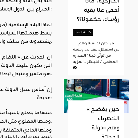
الخارجية، ماذا
كله يدل دلالة واضحة على
الصراع بين الدول الإسلامية الكبرى لتحقيق الهيمنة وضمان استمرار المصالح. هذا الوضع يطرح تساؤلات عديدة:
أخفى عنا بقية
رؤساء، حكمونا؟؟
لماذا البلاد الإسلامية 
بسط هيمنتها السياسية و
كلمة العدد
يشهدونه من تخلف واستعمار؟.
من كان له بقية وهم
من استقلال، فقد بدد وهمه
من تولّى فينا " الصدارة
العظمى "، فلينظر ...
المزيد
التي تكون عليها الدولة 
هو متغير ومتبدل تبعا لواقع كل دولة فاعلة على الساحة الدولية، فيعتريه التغير والتبدل وفق متغيرات الأحداث السياسية وما تتطلبه قوة وضعفا.
إن أساس عمل الدولة عل
عديدة:
« حين يفضح
منها ما يتعلق بالمبدأ مثل إيجاد الظروف الملائمة لنشر المبدأ والحفاظ على تطبيقه وفرضه ان لزم الأمر.
الكهرباء
ومنها المعنوي مثل الحفاظ على هيبة الدولة وكرامتها.
وهم »دولة
ومنها المادي المتعلقة با
الحداثة
لتصريف فائض الإنتاج الصناعي والفلاحي.