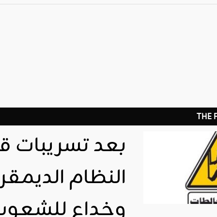
THE
بعد تسريبات قن
النظام الديمقر
وخداع للشعوب