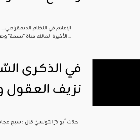
اقليمي ودولي
صدور
الإعلام في النظام الديمقراطي
العدد 601
الأخيرة لمالك قناة "نسمة" وهو بصدد توجيه الصحفيين للقيام بحملة إعلامية مصطنعة ...
من جريدة
التحرير
ahmed
في الذكرى السّ
- juillet 26,
2026
0
نزيف العقول و
Read More
حدّث أبو ذرّ التونسيّ قال : سبع عجا