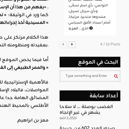
التونسي، بأي اسم تسمّى،
« .
يفهم من هذا أن الإسل
وبأي سربال تسربل،
كما ورد في الوثيقة:
» تح
مشدوها متحيرا، مرتبكا،
المسيحية أخذ إجراءاتها لمنع اي تقدم محتمل لهذه المنظومة الحضارية او إحدى دولها لأنها مهدد للنظام القيمي الغربي »
أمام انسداد الأفق السياسي
المزيد
الذي ...
4 / 16 Posts
بعقيدته ومنظومته التشريعية ورؤيته للعلاقات الدولية.
أما فيما يخص الموقع ال
البحث في الموقع
والممر الطبيعي إلى القارتين الأسيوية والإفريقية وملتقى طرق العالم وأيضا هو مهد الحضارات والأديان »
فالأهمية الإستراتيجية لل
المواصلات، فالبلاد الإ
أعداد سابقة
المضائق الهامة جدا عا
الأطلسي بالمحيط الهن
الغضب بوصلة … لا سلاحا
يشهر في غير الإتجاه
août 3, 2026
معز بن ابراهيم
صدور العدد 602 من جريدة