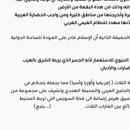
ته وذلك لان هذه البقعة من الأرض
 وأخرجتها من مناطق كثيرة ومن واجب الحضارة الغربية
تكز على حقيقتين إحداهما أن الإسلام حكم العالم لمدة تزيد عن 13 قرنا والحقيقة الثانية أن الإسلام قادر على العودة للساحة الدولية
الحيوي للاستعمار لأنه الجسر الذي يربط الشرق بالغرب
 الثلاث ( إفريقيا وأوربا وآسيا) مما يجعله يتحكم في
ر والخليج العربي والمحيط الهندي وتشرف على مجموعة من
ق هرمز, إضافة الى قناة السويس التي تربط المحيط
 والبضائع بين القارات الثلاث. (….يتبع)