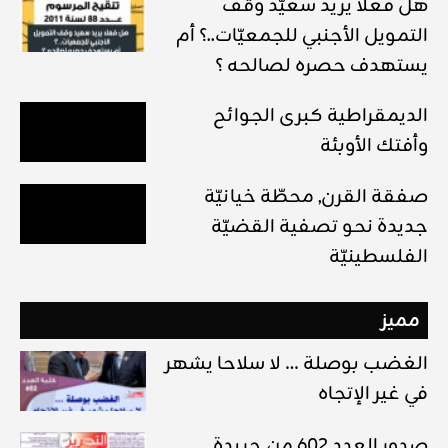
هل فعلا يريد سعيّد وقف
التمويل الأجنبي للجمعيّات..؟ أم
يستهدف حصره لصالحه ؟
الديمقراطية كبرى الجوائح
وأفتك الأوبئة
صفقة القرن, محطّة خيانيّة
جديدة نحو تصفية القضيّة
الفلسطينيّة
مميز
الغضب بوصلة … لا سلاحا يشهر
في غير الإتجاه
صدور العدد 602 من جريدة