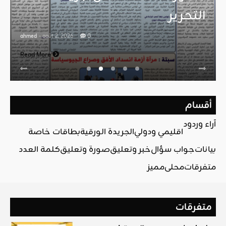
التحرير
ahmed
- août 2, 2026
0
Read More
أقسام
آراء وردود
اقليمي ودولي
الجريدة الورقية
بطاقات خاصة
بيانات
جواب سؤال
خبر وتعليق
صورة وتعليق
كلمة العدد
متفرقات
محلي
مميز
متفرقات