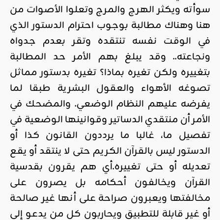
سوأته ويكثر الهرج والمرج وتعلوا الأصوات من
هنا وهناك مطالبة بوجوب احترام الدستور الذي
في الوقت نفسه تنتقده وتقر بعدم جدواه
ونجاعته.. وقد يبلغ بهم الأمر حد المطالبة
بتغييره ولكن تغيره بماذا؟ تغيره بدستور مماثل
تصوغه الأهواء والعقول البشرية طبقا لما
يفرضه عليهم النظام الوضعي. والمضحك في
الأمر أن منتقدي الدساتير وقوانينها الوضعية في
تفصيل ما، غالبا ما يرددون القانون كذا أو
الدستور ليس بالقرآن الكريم حتى لا ينتقد أو يقع
تعديله أو حتى تغييره.أي هم يقرون بقدسية
القرآن ويخالفون أحكامه بل يصرون على
مخالفتها ويعبرون صراحة على أنها غير صالحة
أو غير قابلة للتطبيق ويحاربون كل من يدعو إلى