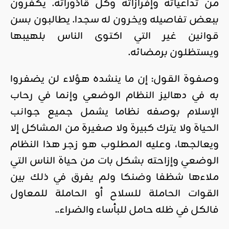
من تداعياته وإفرازاته وكل قاذوراته. يكفرون
ببعض تفاصيله ويخرون له سجدا. يطالبون بسن
قوانين غير التي اكتوى الناس بلهيبها
ويستظلون برمضائه.
وصفوة القول: إن ما ينشده هؤلاء لن يضفروا
به في دهاليز النظام الوضعي وإنما في رحاب
الإسلام بوصفه نظاما يشمل جميع جوانب
الحياة ولا يترك كبيرة ولا صغيرة من المشاكل إلا
ويعالجها، وعليه المطلوب هو زجر هذا النظام
الوضعي وإزاحته بشكل بات من حياة الناس التي
ملاءها شظفا وضنكا ولم يفرق في ذلك بين
القوات الحاملة للسلاح أو الحاملة للمعاول
فالكل في ظله حامل للبأساء والضراء..