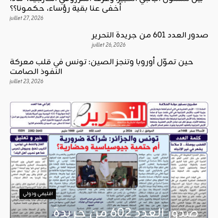
أخفى عنا بقية رؤساء، حكمونا؟؟
juillet 27, 2026
صدور العدد 601 من جريدة التحرير
juillet 26, 2026
حين تموّل أوروبا وتنجز الصين: تونس في قلب معركة
النفوذ الصامت
juillet 23, 2026
اقليمي ودولي
صدور العدد 602 من جريدة