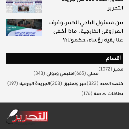
التحرير
بين مسئول الباجي الكبير، وغرف
المرزوقي الخارجية، ماذا أخفى
عنا بقية رؤساء، حكمونا؟؟
أقسام
مميز
(1072)
محلي
(665)
اقليمي ودولي
(343)
كلمة العدد
(322)
خبر وتعليق
(203)
الجريدة الورقية
(197)
بطاقات خاصة
(176)