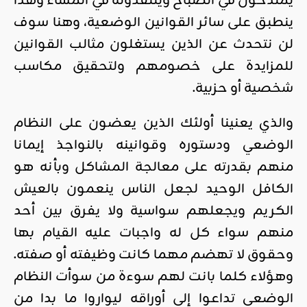
يمتدحون في الصباح وينتقدونه في المساء وهذا
ينطبق على سائر القوانين الوضعية، وهنا سوف
لن نتحدث عن الذين يستغلون مثالب القوانين
للمزايدة على خصومهم ولتحقيق مكاسب
شخصية أو حزبية.
والذي يعنينا أولئك الذين يعضون على النظام
الوضعي ودستوره وقوانينه بالنواجذ إيمانا
منهم بقدرته على معالجة المشاكل وبأنه هو
الكافل الوحيد لجعل الناس ينعمون بالعيش
الكريم ويجعلهم سواسية ولا يفرق بين أحد
منهم سواء كل له واجبات عليه القيام بها
وحقوق لا تهضم مهما كانت وظيفته أو صفته.
وهؤلاء كلما بانت لهم سوءة من سوأت النظام
الوضعي تداعوا إلى أوراقه ليواروا ما بدا من