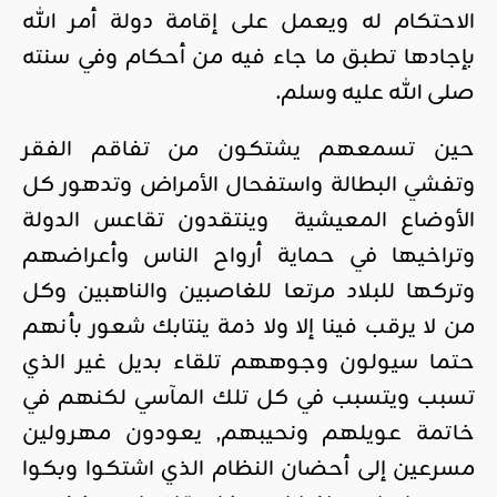
الاحتكام له ويعمل على إقامة دولة أمر الله
بإجادها تطبق ما جاء فيه من أحكام وفي سنته
صلى الله عليه وسلم.
حين تسمعهم يشتكون من تفاقم الفقر
وتفشي البطالة واستفحال الأمراض وتدهور كل
الأوضاع المعيشية وينتقدون تقاعس الدولة
وتراخيها في حماية أرواح الناس وأعراضهم
وتركها للبلاد مرتعا للغاصبين والناهبين وكل
من لا يرقب فينا إلا ولا ذمة ينتابك شعور بأنهم
حتما سيولون وجوههم تلقاء بديل غير الذي
تسبب ويتسبب في كل تلك المآسي لكنهم في
خاتمة عويلهم ونحيبهم, يعودون مهرولين
مسرعين إلى أحضان النظام الذي اشتكوا وبكوا