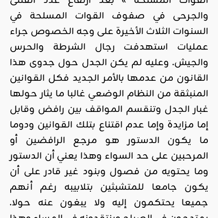
القوات المسلحة » بعد ارتفاع عدد القتلى
والجرحى في صفوف القوات المسلحة في
السنوات الثلاث الأخيرة على وجه الخصوص جراء
عمليات استهدفت رجال الشرطة والحرس
والجيش. وعليه لم يكن الجدل حول جدوى هذا
القانون من عدمها بالأمر الجديد فكل القوانين
المنبثقة من النظام الوضعي غالبا ما يثار حولها
غبار الجدل وتنقسم المواقف بين رافض وقابل
إما مزايدة وإما عدم اقتناع بتلك القوانين ودوما
ما يكون الدستور هو مرجع الرافضين أو
المرحبين على حد السواء وهذا يعني أن الدستور
وما يحتويه من فصول وبنود غير قادر على أن
يكون جامعا للمتشبثين بتلابيبه رغم أنهم
جميعا يحتكمون إليه ولا يبغون عنه حولا.