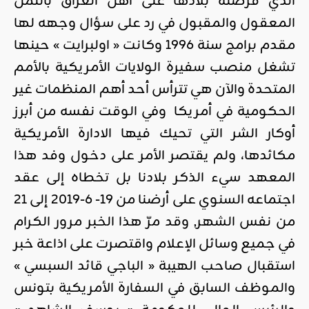
الذي فرضته بلادها على أهل العراق بالثمن
المعقول والمقبول في رد على سؤال وجهه لها
مقدم برامج سنة 1996 وكانت « اولبرايت » حينها
تشغل منصب سفيرة الولايات الأمريكية بالأمم
المتحدة والآن هي تترأس أحد أهم المنظمات غير
الحكومية في أمريكا وفي الوقت نفسه من أبرز
أوكار الشر التي تحيك فيها الادارة الأمريكية
مكائدها، ولم يقتصر الأمر على دخول وفد هذا
المعهد سيء الذكر بلادنا بل تخطاه إلى عقد
اجتماعه السنوي على أرضنا من 19- 6-2019 إلى 21
من نفس الشهر, وقد مرّ هذا الخبر مرور الكرام
في جميع وسائل الإعلام واقتصرت على اذاعة خبر
استقبال صاحب الهيبة « الباجي قائد السبسي »
والموظف السابق في السفارة الأمريكية بتونس