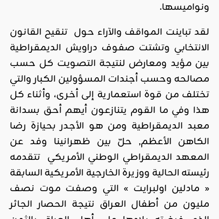
ونواميسها.
لقد تباينت المواقف والآراء حول تنقيح القانون
الانتخابي وتشتت صفوف دراويش الديمقراطية
بين مؤيد ومعارض لنتيجة التصويت كل حسب
مصالحه وحسب أجندات المسؤولين الكبار والتي
تختلف من قوة استعمارية إلى أخرى، وأثناء كل
هذا وفي ما القوم يتنازعون أيهم أحق بسدانة
معبد الديمقراطية ومن هو الأجدر بحيازة رضا
الكاهن الأعظم, حلّ بين ظهرانينا وفد عن
المعهد الديمقراطي الوطني الأمريكي تتقدمه
رئيسته الحالية ووزيرة الخارجية الأمريكية السابقة
« مادلين اولبرايت » التي وصفت موت نصف
مليون من أطفال العراق نتيجة الحصار الجائر