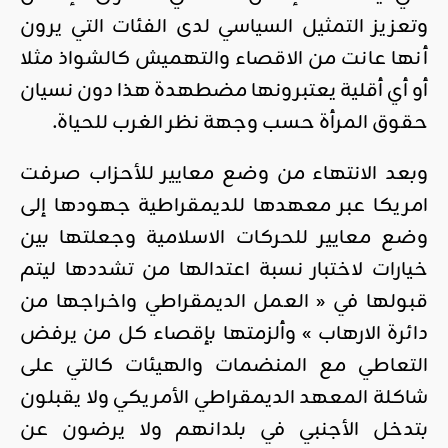
وتعزيز التمثيل السياسي لدى الفئات التي يرون
أنها عانت من الاقصاء والتهميش كالشواذ مثلا
أو أي أقلية يعتبرونها مضطهدة هذا دون نسيان
حقوق المرأة حسب وجهة نظر الغرب للحياة.
وبعد الانتهاء من وضع معايير للأحزاب صرفت
امريكا عبر معهدها للديمقراطية جهودها إلى
وضع معايير للحركات الاسلامية وجعلتها بين
خيارات لاختبار نسبة اعتدالها من تشددها ليتم
قبولها في « العمل الديمقراطي واخراجها من
دائرة الارهاب » وألزمتها بإقصاء كل من يرفض
التعاطي مع المنضمات والهيئات كالتي على
شاكلة المعهد الديمقراطي الأمريكي ولا يقبلون
بتدخل الأجنبي في بلدانهم ولا يرضون عن