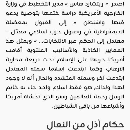
اصدر » ريتشارد هاس » مدير التخطيط في وزارة
الخارجية الأمريكية دراسة ختمها بتوصية يدعو
فيها واشنطن « إلى القبول بمعضلة
الديمقراطية في وصول حزب اسلامي معدّل –
معتدل إلى الحكم عبر الانتخابات… » وبمثل هذ
المعايير الكاذبة والأساليب الملتوية أقامت
أمريكا حربها على الإسلام تحت ذريعة محاربة
الارهاب وكما ابتدعت اسلاما سمته المعتدل
ابتدعت آخر وسمته المتشدد والحال أنه لا وجود
لهذا ولذاك, هو فقط اسلام واحد جاء به خاتم
الرسل رحمة للعالمين وهو الذي تخشاه أمريكا
وأشياعها من باقي الشياطين.
حكام أذل من النعال