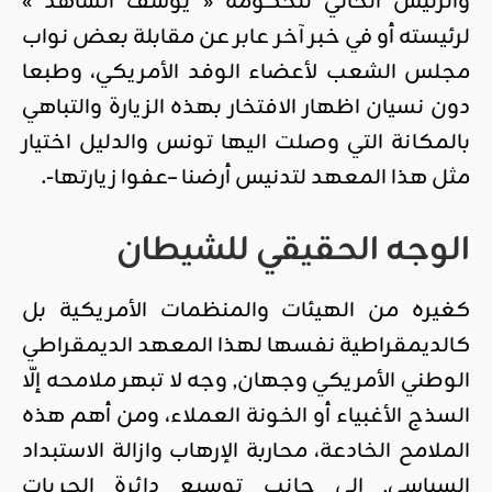
والرئيس الحالي للحكومة « يوسف الشاهد »
لرئيسته أو في خبر آخر عابر عن مقابلة بعض نواب
مجلس الشعب لأعضاء الوفد الأمريكي، وطبعا
دون نسيان اظهار الافتخار بهذه الزيارة والتباهي
بالمكانة التي وصلت اليها تونس والدليل اختيار
مثل هذا المعهد لتدنيس أرضنا –عفوا زيارتها-.
الوجه الحقيقي للشيطان
كغيره من الهيئات والمنظمات الأمريكية بل
كالديمقراطية نفسها لهذا المعهد الديمقراطي
الوطني الأمريكي وجهان, وجه لا تبهر ملامحه إلّا
السذج الأغبياء أو الخونة العملاء، ومن أهم هذه
الملامح الخادعة، محاربة الإرهاب وازالة الاستبداد
السياسي, إلى جانب توسيع دائرة الحريات