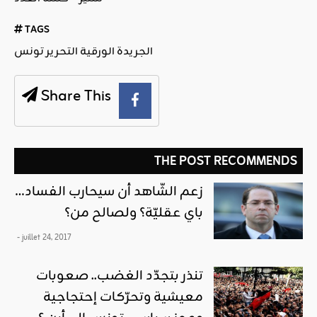
TAGS
الجريدة الورقية التحرير تونس
Share This
THE POST RECOMMENDS
زعم الشّاهد أن سيحارب الفساد…
باي عقليّة؟ ولصالح من؟
- juillet 24, 2017
تنذر بتجدّد الغضب.. صعوبات
معيشية وتحرّكات إحتجاجية