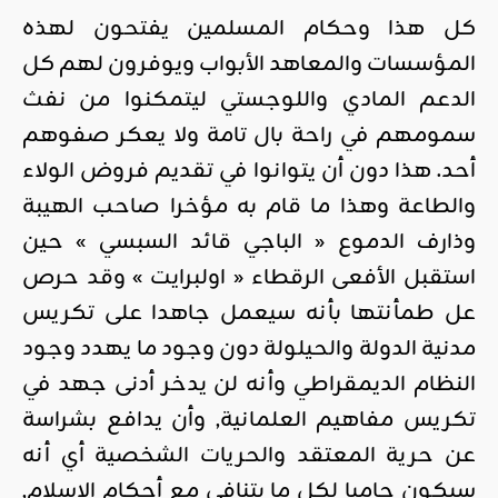
كل هذا وحكام المسلمين يفتحون لهذه
المؤسسات والمعاهد الأبواب ويوفرون لهم كل
الدعم المادي واللوجستي ليتمكنوا من نفث
سمومهم في راحة بال تامة ولا يعكر صفوهم
أحد. هذا دون أن يتوانوا في تقديم فروض الولاء
والطاعة وهذا ما قام به مؤخرا صاحب الهيبة
وذارف الدموع « الباجي قائد السبسي » حين
استقبل الأفعى الرقطاء « اولبرايت » وقد حرص
عل طمأنتها بأنه سيعمل جاهدا على تكريس
مدنية الدولة والحيلولة دون وجود ما يهدد وجود
النظام الديمقراطي وأنه لن يدخر أدنى جهد في
تكريس مفاهيم العلمانية, وأن يدافع بشراسة
عن حرية المعتقد والحريات الشخصية أي أنه
سيكون حاميا لكل ما يتنافى مع أحكام الإسلام,