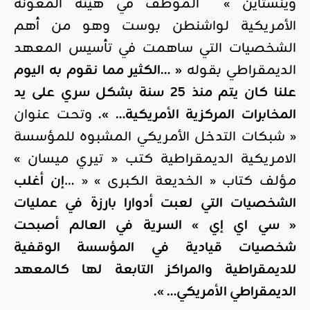
وينستاين » الموظف في هيئة المعونة
الأمريكية لواشنطن بوست وهو من أهم
الشخصيات التي ساهمت في تأسيس المعهد
الديمقراطي بقوله
« …الكثير مما نقوم به اليوم
علنا كان يتم منذ 25 سنة بشكل سري على يد
المخابرات المركزية الأمريكية… ».
وتحت عنوان
« شبكات التدخل الأمريكي المشبوه للمؤسسة
الامريكية الديمقراطية كتب « تيري ميسان »
مؤلف كتاب « الخديعة الكبرى » « …
إن أغلب
الشخصيات التي لعبت أدوارا بارزة في عمليات
« سي اي إي » السرية في العالم أصبحت
شخصيات قيادية في المؤسسة الوقفية
للديمقراطية والمراكز التابعة لها كالمعهد
الديمقراطي الأمريكي… ».