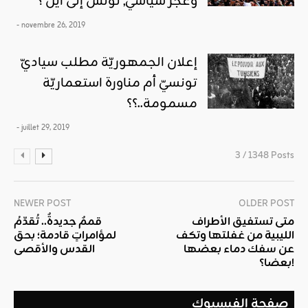
وعجز سياسي, تونس إلى أين ؟
- novembre 26, 2019
إعلان الجمهوريّة مطلب سياديّ
تونسيّ أم مناورة استعماريّة
مسمومة..؟؟
- juillet 29, 2019
3 / 1348 Posts
NEWER POST
OLDER POST
متى تستفيق الأطراف
قممٌ جديدةٌ.. تُقدّمُ
الليبية من غفلتها وتكف
لمؤامراتٍ قادمة؛ بحق
عن سفك دماء بعضها
القدس والأقصى
بعضا؟!
صفحة الفيسبوك