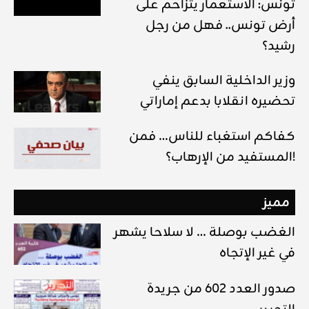
تونس: الاستعمار يتزاحم على
أرض تونس.. فهل من رجل
رشيد؟
وزير الداخلية السابق ينفي
تحضيره انقلابا بدعم إماراتي
كفاكم استغباء للناس… فمن
المستفيد من الإرهاب؟!
مميز
الغضب بوصلة … لا سلاحا يشهر
في غير الإتجاه
صدور العدد 602 من جريدة