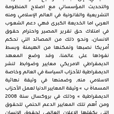
والتحديث المؤسساتي مع اصلاح المنظومة
التشريعية والقانونية في العالم الإسلامي ومنه
العربي اما الخديعة الكبرى فهي دعم الشعوب
في امتلاك حق تقرير المصير واحترام حقوق
الانسان، ونحو ذلك من المصائد التي تحكم
أمريكا نصبها وتمكنها من الهيمنة وبسط
نفوذها على عالمنا، وقد وضع المعهد
الديمقراطي الامريكي معايير وضوابط لنشر
الديمقراطية للأحزاب السياسة في العالم وخاصة
الاسلامي منه, وضمنها في وثيقة نهائية
المسماة ب » وثيقة المعايير الدنيا لعمل الأحزاب
الديمقراطية » وذلك في بروكسال سنة 2008
ومن أهم تلك المعايير الدعم الحتمي للحقوق
التي يكفلها الإعلان العالمي لحقوق الإنسان