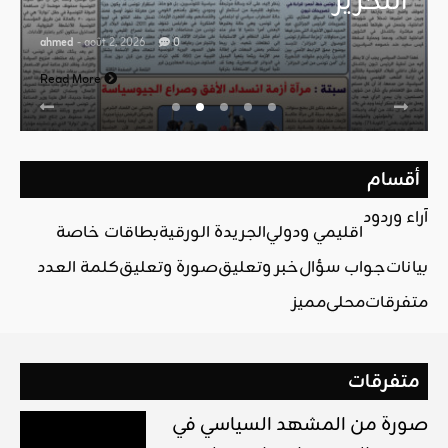
التحرير
ahmed
- août 2, 2026
0
Read More
أقسام
آراء وردود
اقليمي ودولي
الجريدة الورقية
بطاقات خاصة
بيانات
جواب سؤال
خبر وتعليق
صورة وتعليق
كلمة العدد
متفرقات
محلي
مميز
متفرقات
صورة من المشهد السياسي في